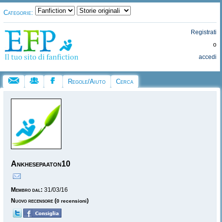
Categorie:
Registrati
o
accedi
Regole/Aiuto
Cerca
Ankhesepaaton10
Membro dal:
31/03/16
Nuovo recensore
(
)
0 recensioni