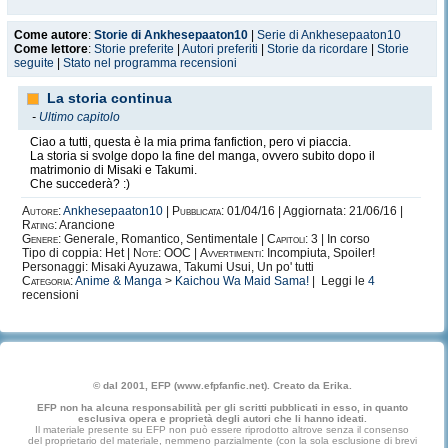
Come autore
:
Storie di Ankhesepaaton10
|
Serie di Ankhesepaaton10
Come lettore
:
Storie preferite
|
Autori preferiti
|
Storie da ricordare
|
Storie
seguite
|
Stato nel programma recensioni
La storia continua
-
Ultimo capitolo
Ciao a tutti, questa è la mia prima fanfiction, pero vi piaccia.
La storia si svolge dopo la fine del manga, ovvero subito dopo il
matrimonio di Misaki e Takumi.
Che succederà? :)
Autore:
Ankhesepaaton10
|
Pubblicata:
01/04/16 | Aggiornata: 21/06/16 |
Rating:
Arancione
Genere:
Generale, Romantico, Sentimentale |
Capitoli:
3 | In corso
Tipo di coppia: Het |
Note:
OOC |
Avvertimenti:
Incompiuta, Spoiler!
Personaggi: Misaki Ayuzawa, Takumi Usui, Un po' tutti
Categoria:
Anime & Manga
>
Kaichou Wa Maid Sama!
| Leggi le
4
recensioni
© dal 2001, EFP (www.efpfanfic.net). Creato da Erika.
EFP non ha alcuna responsabilità per gli scritti pubblicati in esso, in quanto
esclusiva opera e proprietà degli autori che li hanno ideati.
Il materiale presente su EFP non può essere riprodotto altrove senza il consenso
del proprietario del materiale, nemmeno parzialmente (con la sola esclusione di brevi