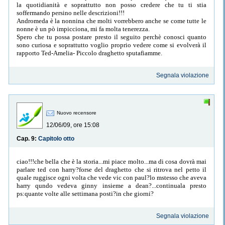
la quotidianità e soprattutto non posso credere che tu ti stia
soffermando persino nelle descrizioni!!!
Andromeda è la nonnina che molti vorrebbero anche se come tutte le
nonne è un pò impicciona, mi fa molta tenerezza.
Spero che tu possa postare presto il seguito perchè conosci quanto
sono curiosa e soprattutto voglio proprio vedere come si evolverà il
rapporto Ted-Amelia- Piccolo draghetto sputafiamme.
Segnala violazione
Nuovo recensore
12/06/09, ore 15:08
Cap. 9:
Capitolo otto
ciao!!!che bella che è la storia...mi piace molto...ma di cosa dovrà mai
parlare ted con harry?forse del draghetto che si ritrova nel petto il
quale ruggisce ogni volta che vede vic con paul?lo mstesso che aveva
harry qundo vedeva ginny insieme a dean?...continuala presto
ps:quante volte alle settimana posti?in che giorni?
Segnala violazione