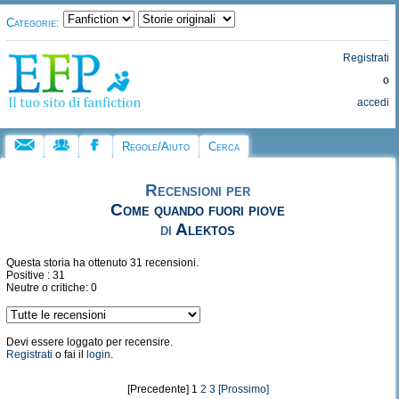
Categorie:
Registrati
o
accedi
Regole/Aiuto
Cerca
Recensioni per
Come quando fuori piove
di
Alektos
Questa storia ha ottenuto 31 recensioni.
Positive : 31
Neutre o critiche: 0
Devi essere loggato per recensire.
Registrati
o fai il
login
.
[Precedente] 1
2
3
[Prossimo]