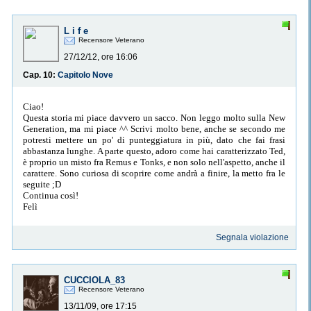
L i f e
Recensore Veterano
27/12/12, ore 16:06
Cap. 10:
Capitolo Nove
Ciao!
Questa storia mi piace davvero un sacco. Non leggo molto sulla New
Generation, ma mi piace ^^ Scrivi molto bene, anche se secondo me
potresti mettere un po' di punteggiatura in più, dato che fai frasi
abbastanza lunghe. A parte questo, adoro come hai caratterizzato Ted,
è proprio un misto fra Remus e Tonks, e non solo nell'aspetto, anche il
carattere. Sono curiosa di scoprire come andrà a finire, la metto fra le
seguite ;D
Continua così!
Felì
Segnala violazione
CUCCIOLA_83
Recensore Veterano
13/11/09, ore 17:15