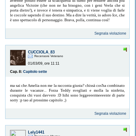
avrebbe potuto essere la sciacquetta di turno per rendere ancora più
angelica Victoire (che non ne ha bisogno, con i geni Veela che si
porta dietro!), e invece è tenera e simpatica, e ti viene voglia di farle
le coccole sapendo il suo destino. Ma a dire la verità, io adoro Ice, che
è uno spettacolo di personaggio. Brava, polla, continua così!
Segnala violazione
CUCCIOLA_83
Recensore Veterano
01/03/09, ore 11:11
Cap. 8:
Capitolo sette
ma sai che Amelia non me la racconta giusta? chissà cos'ha combinato
durante le vacanze... Forza Teddy svegliati e molla la ninfetta,
conquista chi vuoi davvero :D hihi sono leggeeeermeeeente di parte
sorry :p tao al prossimo capitolo ;)
Segnala violazione
Lely1441