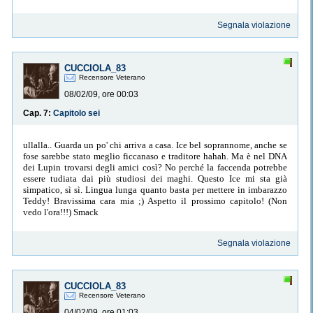
Segnala violazione
CUCCIOLA_83
Recensore Veterano
08/02/09, ore 00:03
Cap. 7:
Capitolo sei
ullalla.. Guarda un po' chi arriva a casa. Ice bel soprannome, anche se
fose sarebbe stato meglio ficcanaso e traditore hahah. Ma è nel DNA
dei Lupin trovarsi degli amici così? No perché la faccenda potrebbe
essere tudiata dai più studiosi dei maghi. Questo Ice mi sta già
simpatico, sì sì. Lingua lunga quanto basta per mettere in imbarazzo
Teddy! Bravissima cara mia ;) Aspetto il prossimo capitolo! (Non
vedo l'ora!!!) Smack
Segnala violazione
CUCCIOLA_83
Recensore Veterano
04/02/09, ore 01:03