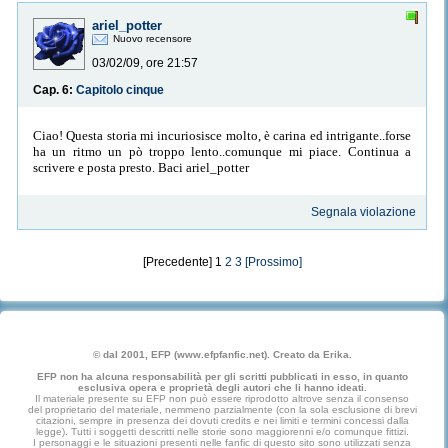
ariel_potter
Nuovo recensore
03/02/09, ore 21:57
Cap. 6:
Capitolo cinque
Ciao! Questa storia mi incuriosisce molto, è carina ed intrigante..forse
ha un ritmo un pò troppo lento..comunque mi piace. Continua a
scrivere e posta presto. Baci ariel_potter
Segnala violazione
[Precedente] 1
2
3
[Prossimo]
© dal 2001, EFP (www.efpfanfic.net). Creato da Erika.
EFP non ha alcuna responsabilità per gli scritti pubblicati in esso, in quanto
esclusiva opera e proprietà degli autori che li hanno ideati.
Il materiale presente su EFP non può essere riprodotto altrove senza il consenso
del proprietario del materiale, nemmeno parzialmente (con la sola esclusione di brevi
citazioni, sempre in presenza dei dovuti credits e nei limiti e termini concessi dalla
legge). Tutti i soggetti descritti nelle storie sono maggiorenni e/o comunque fittizi.
I personaggi e le situazioni presenti nelle fanfic di questo sito sono utilizzati senza