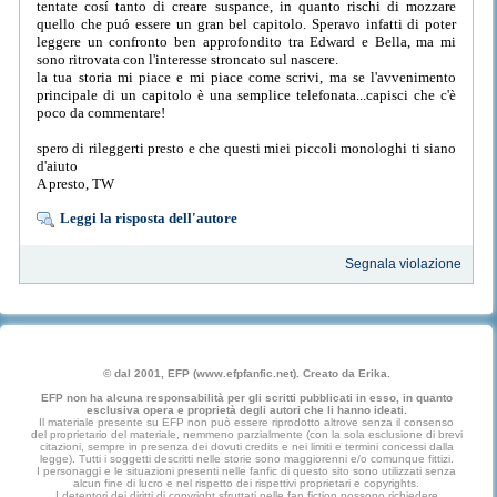
tentate cosí tanto di creare suspance, in quanto rischi di mozzare
quello che puó essere un gran bel capitolo. Speravo infatti di poter
leggere un confronto ben approfondito tra Edward e Bella, ma mi
sono ritrovata con l'interesse stroncato sul nascere.
la tua storia mi piace e mi piace come scrivi, ma se l'avvenimento
principale di un capitolo è una semplice telefonata...capisci che c'è
poco da commentare!
spero di rileggerti presto e che questi miei piccoli monologhi ti siano
d'aiuto
A presto, TW
Leggi la risposta dell'autore
Segnala violazione
© dal 2001, EFP (www.efpfanfic.net). Creato da Erika.
EFP non ha alcuna responsabilità per gli scritti pubblicati in esso, in quanto
esclusiva opera e proprietà degli autori che li hanno ideati.
Il materiale presente su EFP non può essere riprodotto altrove senza il consenso
del proprietario del materiale, nemmeno parzialmente (con la sola esclusione di brevi
citazioni, sempre in presenza dei dovuti credits e nei limiti e termini concessi dalla
legge). Tutti i soggetti descritti nelle storie sono maggiorenni e/o comunque fittizi.
I personaggi e le situazioni presenti nelle fanfic di questo sito sono utilizzati senza
alcun fine di lucro e nel rispetto dei rispettivi proprietari e copyrights.
I detentori dei diritti di copyright sfruttati nelle fan fiction possono richiedere