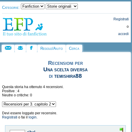
Categorie:
Registrati
o
accedi
Regole/Aiuto
Cerca
Recensioni per
Una scelta diversa
di
temishira88
Questa storia ha ottenuto 4 recensioni.
Positive : 4
Neutre o critiche: 0
Devi essere loggato per recensire.
Registrati
o fai il
login
.