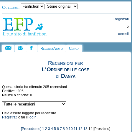
Categorie:
Registrati
o
accedi
Regole/Aiuto
Cerca
Recensioni per
L'Ordine delle cose
di
Danya
Questa storia ha ottenuto 205 recensioni.
Positive : 205
Neutre o critiche: 0
Devi essere loggato per recensire.
Registrati
o fai il
login
.
[Precedente]
1
2
3
4
5
6
7
8
9
10
11
12
13
14 [Prossimo]