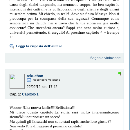
causa degli sbalzi temporale, ma nemmeno troppo: ho ben capito le
intenzioni dei cattivi, e la collaborazione degli alieni e degli umani
mi sembra ottima. Mi chiedo, in realtà, dove sia finito Masaya. Non si
preoccupa per la scomparsa della sua ragazza? Comunque come
sempre non mi deludi mai e trovo che la tua storia sia già molto
avvicente! Che succederà ancora? Sappi che sono molto curiosa e,
università permettendo, ti eseguiò! Al prossimo capitolo ^_^ Euterpe
<3
Leggi la risposta dell'autore
Segnala violazione
rekuchan
Recensore Veterano
22/02/12, ore 17:42
Cap. 1:
Capitolo 1
Wooow!!Una nuova fanfic!!!!Bellissima!!!
Mi piace questo capitolo!La storia sarà molto interessante,sono
sicura!Mi incuriosisce un sacco!
Ma quindi gli Ikisatashi non sono stati rapiti anche loro giusto??
Non vedo l'ora di leggere il prossimo capitolo!