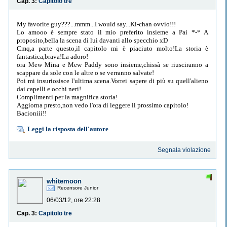
Cap. 3:
Capitolo tre
My favorite guy???...mmm...I would say...Ki-chan ovvio!!!
Lo amooo è sempre stato il mio preferito insieme a Pai *-* A
proposito,bella la scena di lui davanti allo specchio xD
Cmq,a parte questo,il capitolo mi è piaciuto molto!La storia è
fantastica,brava!La adoro!
ora Mew Mina e Mew Paddy sono insieme,chissà se riusciranno a
scappare da sole con le altre o se verranno salvate!
Poi mi insuriosisce l'ultima scena.Vorrei sapere di più su quell'alieno
dai capelli e occhi neri!
Complimenti per la magnifica storia!
Aggiorna presto,non vedo l'ora di leggere il prossimo capitolo!
Bacioniii!!
Leggi la risposta dell'autore
Segnala violazione
whitemoon
Recensore Junior
06/03/12, ore 22:28
Cap. 3:
Capitolo tre