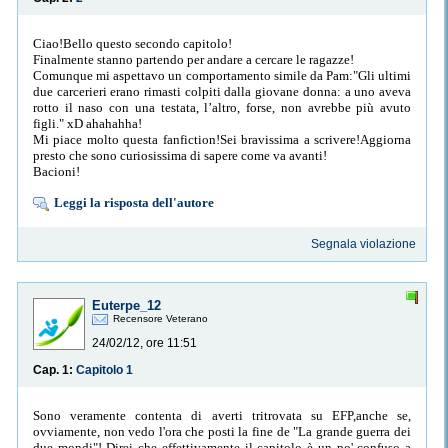
Ciao!Bello questo secondo capitolo!
Finalmente stanno partendo per andare a cercare le ragazze!
Comunque mi aspettavo un comportamento simile da Pam:"Gli ultimi
due carcerieri erano rimasti colpiti dalla giovane donna: a uno aveva
rotto il naso con una testata, l’altro, forse, non avrebbe più avuto
figli." xD ahahahha!
Mi piace molto questa fanfiction!Sei bravissima a scrivere!Aggiorna
presto che sono curiosissima di sapere come va avanti!
Bacioni!
Leggi la risposta dell'autore
Segnala violazione
Euterpe_12
Recensore Veterano
24/02/12, ore 11:51
Cap. 1:
Capitolo 1
Sono veramente contenta di averti tritrovata su EFP,anche se,
ovviamente, non vedo l'ora che posti la fine de "La grande guerra dei
due mondi"! Direi che effettivamente il capitolo è un po' confuso a