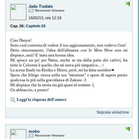
Jade Tisdale
Recensore Veterano
16/02/15, ore 12:18
Cap. 26:
Capitolo 26
Ciao Danya!
Sono così contenta di vedere il tuo aggiornamento, non vedevo l'ora!
Detto sinceramente, l'idea dell'alleanza con le Mew Mew non mi
dispiace, anzi! E' stata una buona idea.
Mi spiace un po' per Natsu, anche se sta dalla parte dei cattivi, fra
tutte le Colonne è quello che mi stava più simpatico... :/
La scena finale tra Kisshu e Minto, però, mi ha fatta sorridere♥
Spero che Ichigo riesca nella sua "missione" e spero di sapere presto
qualcosa in più sulla gravidanza di Zakuro :3
Mi dispiace che la storia sia già quasi al termine :(
Un abbraccio, a presto!
Leggi la risposta dell'autore
Segnala violazione
mobo
Recensore Veterano