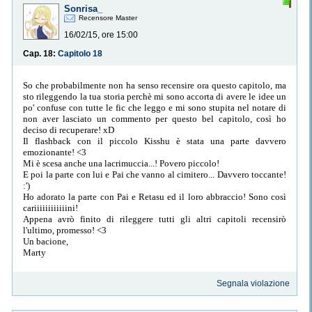
Sonrisa_
Recensore Master
16/02/15, ore 15:00
Cap. 18:
Capitolo 18
So che probabilmente non ha senso recensire ora questo capitolo, ma
sto rileggendo la tua storia perchè mi sono accorta di avere le idee un
po' confuse con tutte le fic che leggo e mi sono stupita nel notare di
non aver lasciato un commento per questo bel capitolo, così ho
deciso di recuperare! xD
Il flashback con il piccolo Kisshu è stata una parte davvero
emozionante! <3
Mi è scesa anche una lacrimuccia...! Povero piccolo!
E poi la parte con lui e Pai che vanno al cimitero... Davvero toccante!
:')
Ho adorato la parte con Pai e Retasu ed il loro abbraccio! Sono così
cariiiiiiiiiiiini!
Appena avrò finito di rileggere tutti gli altri capitoli recensirò
l'ultimo, promesso! <3
Un bacione,
Marty
Segnala violazione