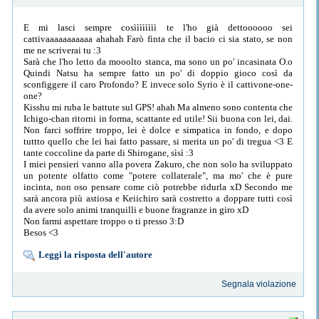
E mi lasci sempre cosìììììììì te l'ho già dettoooooo sei
cattivaaaaaaaaaaa ahahah Farò finta che il bacio ci sia stato, se non
me ne scriverai tu :3
Sarà che l'ho letto da mooolto stanca, ma sono un po' incasinata O.o
Quindi Natsu ha sempre fatto un po' di doppio gioco così da
sconfiggere il caro Profondo? E invece solo Syrio è il cattivone-one-
one?
Kisshu mi ruba le battute sul GPS! ahah Ma almeno sono contenta che
Ichigo-chan ritorni in forma, scattante ed utile! Sii buona con lei, dai.
Non farci soffrire troppo, lei è dolce e simpatica in fondo, e dopo
tuttto quello che lei hai fatto passare, si merita un po' di tregua <3 E
tante coccoline da parte di Shirogane, sìsì :3
I miei pensieri vanno alla povera Zakuro, che non solo ha sviluppato
un potente olfatto come "potere collaterale", ma mo' che è pure
incinta, non oso pensare come ciò potrebbe ridurla xD Secondo me
sarà ancora più astiosa e Keiichiro sarà costretto a doppare tutti così
da avere solo animi tranquilli e buone fragranze in giro xD
Non farmi aspettare troppo o ti presso 3:D
Besos <3
Leggi la risposta dell'autore
Segnala violazione