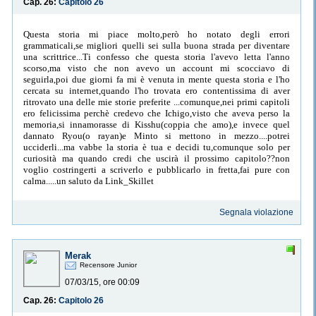
Cap. 26:
Capitolo 26
Questa storia mi piace molto,però ho notato degli errori
grammaticali,se migliori quelli sei sulla buona strada per diventare
una scrittrice...Ti confesso che questa storia l'avevo letta l'anno
scorso,ma visto che non avevo un account mi scocciavo di
seguirla,poi due giorni fa mi è venuta in mente questa storia e l'ho
cercata su internet,quando l'ho trovata ero contentissima di aver
ritrovato una delle mie storie preferite ...comunque,nei primi capitoli
ero felicissima perchè credevo che Ichigo,visto che aveva perso la
memoria,si innamorasse di Kisshu(coppia che amo),e invece quel
dannato Ryou(o rayan)e Minto si mettono in mezzo....potrei
ucciderli...ma vabbe la storia è tua e decidi tu,comunque solo per
curiosità ma quando credi che uscirà il prossimo capitolo??non
voglio costringerti a scriverlo e pubblicarlo in fretta,fai pure con
calma.....un saluto da Link_Skillet
Segnala violazione
Merak
Recensore Junior
07/03/15, ore 00:09
Cap. 26:
Capitolo 26