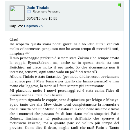
Jade Tisdale
Recensore Veterano
05/02/15, ore 15:55
Cap. 25:
Capitolo 25
Ciao!
Ho scoperto questa storia pochi giorni fa e ho letto tutti i capitoli
molto velocemente, per questo non ho avuto tempo di recensirli tutti,
mi spiace ^^"
Il mio personaggio preferito è sempre stata Zakuro e ho sempre amato
la coppia RyouxZakuro, ma, anche se in questa storia sta con
Keiichiro, mi piace molto il suo ruolo. So che sicuramente non ti
interessa, scusami, ogni tanto vado un po' fuori tema xD
Alloora, l'inizio è stato fantastico (per modo di dire, ecco: ovviamente
mi spiace per il Mew Team e per quello che hanno passato!) e man
mano che leggevo, la storia si è fatta sempre più interessante.
Mi piacciono molto i nuovi personaggi ed è stata carina l'idea di
inserire anche il fratello di Kisshu.
Per quanto riguarda le coppie, sono dispiaciuta per Ichigo e Masaya.
Spero tanto che alla Mew Gatto torni completamente la memoria e
che si rimetta con lui! Minto e Kisshu ce li vedo bene insieme e trovo
che i momenti che passano fra di loro siano molto simpatici. Pai e
Retasu... finalmente! E' praticamente dall'inizio che speravo si
mettessero insieme, ma a quanto pare c'è voluto più tempo del
previsto. Come dice il detto, meglio tardi che mai! Purin e Taruto