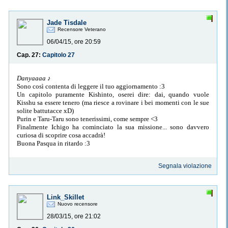
Jade Tisdale
Recensore Veterano
06/04/15, ore 20:59
Cap. 27:
Capitolo 27
Danyaaaa ♪
Sono così contenta di leggere il tuo aggiornamento :3
Un capitolo puramente Kishinto, oserei dire: dai, quando vuole
Kisshu sa essere tenero (ma riesce a rovinare i bei momenti con le sue
solite battutacce xD)
Purin e Taru-Taru sono tenerissimi, come sempre <3
Finalmente Ichigo ha cominciato la sua missione... sono davvero
curiosa di scoprire cosa accadrà!
Buona Pasqua in ritardo :3
Segnala violazione
Link_Skillet
Nuovo recensore
28/03/15, ore 21:02