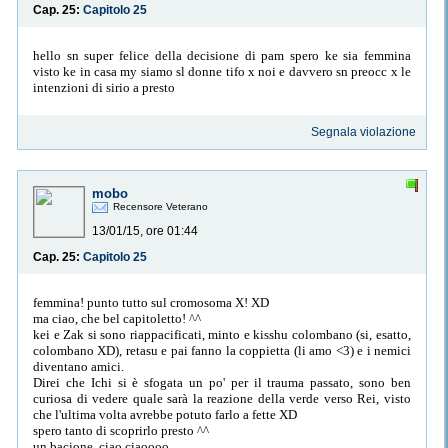
Cap. 25:
Capitolo 25
hello sn super felice della decisione di pam spero ke sia femmina
visto ke in casa my siamo sl donne tifo x noi e davvero sn preocc x le
intenzioni di sirio a presto
Segnala violazione
mobo
Recensore Veterano
13/01/15, ore 01:44
Cap. 25:
Capitolo 25
femmina! punto tutto sul cromosoma X! XD
ma ciao, che bel capitoletto! ^^
kei e Zak si sono riappacificati, minto e kisshu colombano (si, esatto,
colombano XD), retasu e pai fanno la coppietta (li amo <3) e i nemici
diventano amici.
Direi che Ichi si è sfogata un po' per il trauma passato, sono ben
curiosa di vedere quale sarà la reazione della verde verso Rei, visto
che l'ultima volta avrebbe potuto farlo a fette XD
spero tanto di scoprirlo presto ^^
un bacione, ciao ciaoooo