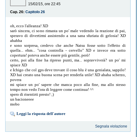
15/02/15, ore 22:45
Cap. 26:
Capitolo 26
oh, ecco l'alleanza! XD
sarò sincera, ci sono rimasta un po' male vedendo la reazione di pai,
speravo di divertirmi assistendo a una sana sfuriata di gelosia! XD
ahahha
e sono sorpresa, credevo che anche Natsu fosse sotto l'effetto di
quella... ehm... "cosa controlla - cervello" XD e invece era sotto
copertura! poteva anche essere più gentile, però!
certo, poi alla fine ha ripreso punti, ma... sopravviverà? un po' mi
spiace XD
e Ichigo che col gps deve trovare il coso blu è una genialata, sappilo!
XD hai creato una buona scena per renderla utile! XD ahaha scherzo,
povera
mi spiace un po' sapere che manca poco alla fine, ma allo stesso
tempo non vedo l'ora di leggere come continua! ^^
spero di risentirti presto! ;)
un bacioneeee
mobo
Leggi la risposta dell'autore
Segnala violazione