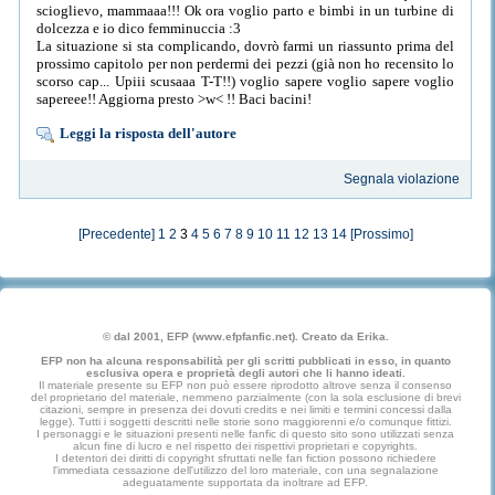
scioglievo, mammaaa!!! Ok ora voglio parto e bimbi in un turbine di
dolcezza e io dico femminuccia :3
La situazione si sta complicando, dovrò farmi un riassunto prima del
prossimo capitolo per non perdermi dei pezzi (già non ho recensito lo
scorso cap... Upiii scusaaa T-T!!) voglio sapere voglio sapere voglio
sapereee!! Aggiorna presto >w< !! Baci bacini!
Leggi la risposta dell'autore
Segnala violazione
[Precedente]
1
2
3
4
5
6
7
8
9
10
11
12
13
14
[Prossimo]
© dal 2001, EFP (www.efpfanfic.net). Creato da Erika.
EFP non ha alcuna responsabilità per gli scritti pubblicati in esso, in quanto
esclusiva opera e proprietà degli autori che li hanno ideati.
Il materiale presente su EFP non può essere riprodotto altrove senza il consenso
del proprietario del materiale, nemmeno parzialmente (con la sola esclusione di brevi
citazioni, sempre in presenza dei dovuti credits e nei limiti e termini concessi dalla
legge). Tutti i soggetti descritti nelle storie sono maggiorenni e/o comunque fittizi.
I personaggi e le situazioni presenti nelle fanfic di questo sito sono utilizzati senza
alcun fine di lucro e nel rispetto dei rispettivi proprietari e copyrights.
I detentori dei diritti di copyright sfruttati nelle fan fiction possono richiedere
l'immediata cessazione dell'utilizzo del loro materiale, con una segnalazione
adeguatamente supportata da inoltrare ad EFP.