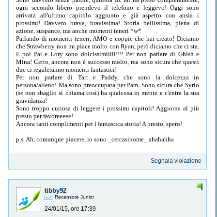
ogni secondo libero prendevo il telefono e leggevo! Oggi sono
arrivata all'ultimo capitolo aggiunto e già aspetto con ansia i
prossimi! Davvero brava, bravissima! Storia bellissima, piena di
azione, suspance, ma anche momenti teneri *w*
Parlando di momenti teneri, AMO e coppie che hai creato! Diciamo
che Strawberry non mi piace molto con Ryan, però diciamo che ci sta.
E poi Pai e Lory sono dolcissimiiiii!!!! Per non parlare di Ghish e
Mina! Certo, ancora non è successo molto, ma sono sicura che questi
due ci regaleranno momenti fantastici!
Per non parlare di Tart e Paddy, che sono la dolcezza in
persona/alieno! Ma sono preoccupata per Pam. Sono sicura che Syrio
(se non sbaglio si chiama così) ha qualcosa in mente e c'entra la sua
gravidanza!
Sono troppo curiosa di leggere i prossimi capitoli! Aggiorna al più
presto per favoreeeee!
Ancora tanti complimenti per l fantastica storia! A presto, spero!
p.s. Ah, comunque piacere, io sono _cercasinome_ ahahahha
Segnala violazione
tibby92
Recensore Junior
24/01/15, ore 17:39