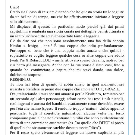
Ciao!
Credo sia il caso di iniziare dicendo che ho questa storia tra le seguite
da un bel po' di tempo, ma che ho effettivamente iniziato a leggere
solo ultimamente.
Mi dispiace di questo, in particolar modo perché già dai primi
capitoli mi è sembrata una storia curata nei dettagli e ben strutturata e
mi sento un'imbecille ad aver aspettato tanto a leggerla.
C'è da dire poi che non sono assolutamente una fan della coppia
Kisshu x Ichigo , anzi! È una coppia che odio profondamente.
Purtroppo so bene che è una coppia molto amata e che quindi -
soprattutto se voglio leggere qualche cosa su altre coppie che adoro
(vedi Pie X Retasu, LOL) - me la ritroveró spesso davanti, motivo per
cui parto già rassegnata. Anche con la tua storia è stato così, fino a
quando ho comimciato a capire che mi stavi dando una dolce,
dolcissima sorpresa.
KISSHINTO.
Tu non hai idea di quanto ti abbia amato in quel momento, sei
riuscita a prendere in pieno due coppie che amo e un'OTP, GRAZIE.
Ora, tralasciando i miei spasmi amorosi per la Kisshinto, torniamo per
un secondo agli altri personaggi; adoro come hai reso i più piccoli,
così ingenui e ancora dei bambini, esattamente come dovrebbe essere
per l'età che hanno (spesso li rendono troppo "maturi"
Unico appunto
personale: togli il correttore automatico, alcume volte nel testo
compaiono parole che non c'entrano un tubo che sono evidentemente
frutto di una correzione automatica (es. "so quello che DITO" al posto
di quello che sicuramente sarebbe dovuto essere "dico").
Per il resto spero vivamente di leggere un nuovo capitolo al più