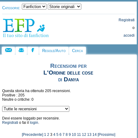
Categorie:
Registrati
o
accedi
Regole/Aiuto
Cerca
Recensioni per
L'Ordine delle cose
di
Danya
Questa storia ha ottenuto 205 recensioni.
Positive : 205
Neutre o critiche: 0
Devi essere loggato per recensire.
Registrati
o fai il
login
.
[Precedente]
1
2
3
4
5
6
7
8
9
10
11
12
13
14
[Prossimo]