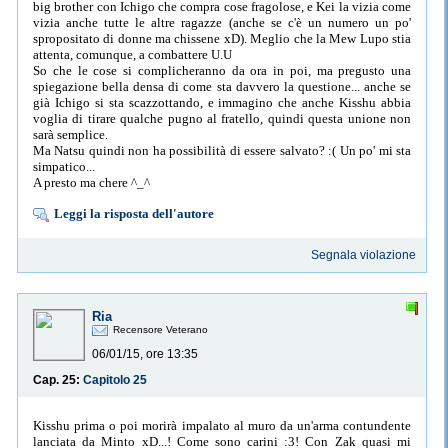
big brother con Ichigo che compra cose fragolose, e Kei la vizia come
vizia anche tutte le altre ragazze (anche se c'è un numero un po'
spropositato di donne ma chissene xD). Meglio che la Mew Lupo stia
attenta, comunque, a combattere U.U
So che le cose si complicheranno da ora in poi, ma pregusto una
spiegazione bella densa di come sta davvero la questione... anche se
già Ichigo si sta scazzottando, e immagino che anche Kisshu abbia
voglia di tirare qualche pugno al fratello, quindi questa unione non
sarà semplice.
Ma Natsu quindi non ha possibilità di essere salvato? :( Un po' mi sta
simpatico...
A presto ma chere ^_^
Leggi la risposta dell'autore
Segnala violazione
Ria
Recensore Veterano
06/01/15, ore 13:35
Cap. 25:
Capitolo 25
Kisshu prima o poi morirà impalato al muro da un'arma contundente
lanciata da Minto xD...! Come sono carini :3! Con Zak quasi mi