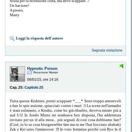
Scusa per la recensione corta, ma devo scappare...!
Un bacione!
A presto,
Marty
Leggi la risposta dell'autore
Segnala violazione
Hypnotic Poison
Recensore Master
06/01/15, ore 14:16
Cap. 25:
Capitolo 25
Tutta questa Kishinto, potrei scoppiare *___* Sono troppo amorevoli
a fare le spie assieme, spiacciati contro i muri :3 La scena nell'armadio
è stata esilarante, e Kisshu, come ho già ribadito, doveva mirare più a
sud U.U In fondo Minto mi sembrava ben disposta, l'ha addirittura
invitato per un tè alla mora... più segnali di così cosa dobbiamo fare?
(Cioè, io lo so cosa bisognerebbe fare ma tu me l'hai bocciato ahahah)
Zak e Kei sono l'ammooore :D Io voto femmina perché così Ryo fa il