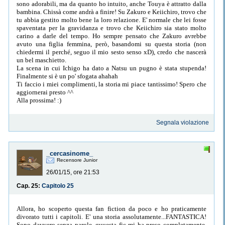
sono adorabili, ma da quanto ho intuito, anche Touya è attratto dalla
bambina. Chissà come andrà a finire! Su Zakuro e Keiichiro, trovo che
tu abbia gestito molto bene la loro relazione. E' normale che lei fosse
spaventata per la gravidanza e trovo che Keiichiro sia stato molto
carino a darle del tempo. Ho sempre pensato che Zakuro avrebbe
avuto una figlia femmina, però, basandomi su questa storia (non
chiedermi il perché, seguo il mio sesto senso xD), credo che nascerà
un bel maschietto.
La scena in cui Ichigo ha dato a Natsu un pugno è stata stupenda!
Finalmente si è un po' sfogata ahahah
Ti faccio i miei complimenti, la storia mi piace tantissimo! Spero che
aggiornerai presto ^^
Alla prossima! :)
Segnala violazione
_cercasinome_
Recensore Junior
26/01/15, ore 21:53
Cap. 25:
Capitolo 25
Allora, ho scoperto questa fan fiction da poco e ho praticamente
divorato tutti i capitoli. E' una storia assolutamente...FANTASTICA!
Sono davvero senza parole, quuesta fic mi ha preso completamente,