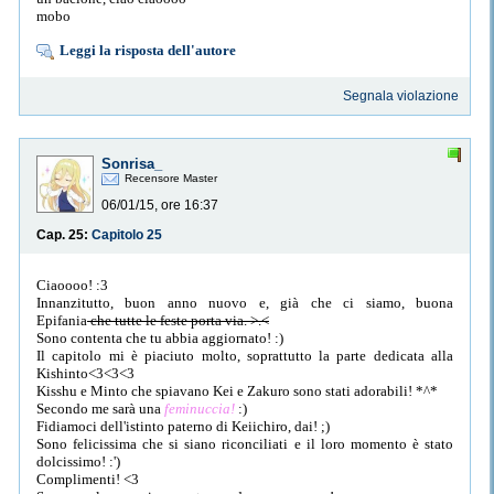
mobo
Leggi la risposta dell'autore
Segnala violazione
Sonrisa_
Recensore Master
06/01/15, ore 16:37
Cap. 25:
Capitolo 25
Ciaoooo! :3
Innanzitutto, buon anno nuovo e, già che ci siamo, buona
Epifania
che tutte le feste porta via. >.<
Sono contenta che tu abbia aggiornato! :)
Il capitolo mi è piaciuto molto, soprattutto la parte dedicata alla
Kishinto<3<3<3
Kisshu e Minto che spiavano Kei e Zakuro sono stati adorabili! *^*
Secondo me sarà una
feminuccia!
:)
Fidiamoci dell'istinto paterno di Keiichiro, dai! ;)
Sono felicissima che si siano riconciliati e il loro momento è stato
dolcissimo! :')
Complimenti! <3