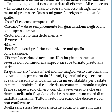
della mia vita, con lui riesco a parlare di ciò che… Mi è successo.
– La donna sbiancò e lasciò cadere il discorso, stringendo la
mano al professore. Questo mi guardò arcigno ed io alzai le
spalle.
-Cosa? Ci cascano sempre tutti! –
-Cascano? – disse semplicemente lui, guardandomi negli occhi
come spesso faceva.
-Certo, non le ho mai detto niente. –
-E vorresti? –
-Mai. –
-Perché? – avrei preferito non iniziare mai quella
conversazione.
-Ciò che è accaduto è accaduto. Non ha più importanza. –
Severus non continuò, ma sapevo sarebbe tornato presto alla
carica.
Da quando ero “tornata” nel mondo magico, visto che ormai mi
avevano data per morta da 15 anni, i giornalisti e gli scrittori
avevano assediato la locanda in cui mi ero stabilita per l’estate
in cerca di notizie, fatti e storie da raccontare al mondo magico.
Di me si sapeva solo chi ero, con chi avevo vissuto e che era
riuscita nella mia fuga dopo che i rapinatori erano morti di una
malattia rarissima. Tutto il resto non erano che dicerie e voci
non confermate.
Quella sera stessa Severus si sedette accanto a me e mi disse