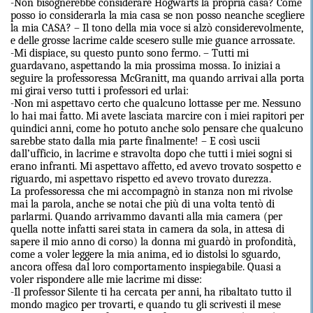
-Non bisognerebbe considerare Hogwarts la propria casa? Come
posso io considerarla la mia casa se non posso neanche scegliere
la mia CASA? – Il tono della mia voce si alzò considerevolmente,
e delle grosse lacrime calde scesero sulle mie guance arrossate.
-Mi dispiace, su questo punto sono fermo. – Tutti mi
guardavano, aspettando la mia prossima mossa. Io iniziai a
seguire la professoressa McGranitt, ma quando arrivai alla porta
mi girai verso tutti i professori ed urlai:
-Non mi aspettavo certo che qualcuno lottasse per me. Nessuno
lo hai mai fatto. Mi avete lasciata marcire con i miei rapitori per
quindici anni, come ho potuto anche solo pensare che qualcuno
sarebbe stato dalla mia parte finalmente! – E così uscii
dall’ufficio, in lacrime e stravolta dopo che tutti i miei sogni si
erano infranti. Mi aspettavo affetto, ed avevo trovato sospetto e
riguardo, mi aspettavo rispetto ed avevo trovato durezza.
La professoressa che mi accompagnò in stanza non mi rivolse
mai la parola, anche se notai che più di una volta tentò di
parlarmi. Quando arrivammo davanti alla mia camera (per
quella notte infatti sarei stata in camera da sola, in attesa di
sapere il mio anno di corso) la donna mi guardò in profondità,
come a voler leggere la mia anima, ed io distolsi lo sguardo,
ancora offesa dal loro comportamento inspiegabile. Quasi a
voler rispondere alle mie lacrime mi disse:
-Il professor Silente ti ha cercata per anni, ha ribaltato tutto il
mondo magico per trovarti, e quando tu gli scrivesti il mese