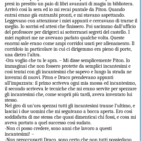
presi in prestito un paio di libri avanzati di magia in biblioteca.
Arrivò così la sera ed io mi recai puntale da Piton. Quando
entrai erano già entrambi pronti, e mi stavano aspettando.
Leggevano con attenzione i miei appunti e cercavano di trarne il
meglio. Io sorrisi ed attesi che finissero. Poi uscimmo dall’ufficio
del professore per dirigerci ai sotterranei segreti del castello. I
miei rapitori me ne avevano parlato qualche volta. Queste
enormi sale erano come ampi corridoi usati per allenamento. Il
corridoio in particolare in cui ci dirigemmo era pieno di porte,
una dietro l’altra.
-Ora voglio che tu le apra. – Mi disse semplicemente Piton. Io
immaginai che non fossero protette da semplici incantesimi e
così tentai con gli incantesimi che sapevo e lungo la strada ne
inventai di nuovi. Piton e Draco prendevano appunti
all’impazzata: il primo scriveva ogni mia mossa ed incantesimo,
il secondo scriveva le tecniche che mi erano servite per spezzare
gli incantesimi che, come scoprii più tardi, aveva inventato lui
stesso.
Nel giro di un’ora spezzai tutti gli incantesimi tranne l’ultimo, e
lasciai i due uomini che mi seguivano a bocca aperta. Ero così
soddisfatta di me stessa che quasi dimenticai chi fossi, e cosa mi
aveva portato a quel successo così sudato.
-Non ci posso credere, sono anni che lavoro a questi
incantesimi! –
-Non preoccuparti Draco, sono certo che non tutti possiedano