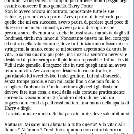
comune. Mi aspettava il compito più difficile, molto peggio degli
esami: conoscere il mio gemello. Harry Potter.
Non lo avevo ancora incontrato, nonostante tutte le sue
richieste, perché avevo paura. Avevo paura di incolparlo per
quello che mi era successo, avevo paura di perdere quel poco di
durezza che mi era rimasta, avevo paura di scoprire che
persona sarei diventata se anche io fossi stata mandata dagli zii
londinesi, tirchi ma innocui. Nonostante questo mi feci coraggio
ed entrai nella sala comune, dove tutti iniziarono a fissarmi e a
stringermi la mano, come se mi stessero aspettando da tutta la
vita. Io sorrisi quanto più potei, ma iniziai a sentirmi nervosa e
desiderai di poter scappare il più lontano possibile. Infine, lo vidi.
Vidi il mio gemello, il ragazzo che in tutti quegli anni mi aveva
tenuto in vita. Avevo sempre desiderato rincontrarlo, e
guardando lui avrei rivisto i miei genitori. Lui mi abbracciò,
senza troppe parole, e non mi lasciò fino a che non fui io a
sciogliere l’abbraccio. Con le lacrime agli occhi gli dissi che
dovevo fare una cosa, e uscii dalla sala comune praticamente
correndo. Lasciandomi i Grifondoro dietro di me, vidi un
ragazzo alto con i capelli rossi mettere una mano nella spalla di
Harry e dirgli:
-Lasciala andare amico. Ne ha passate tante, deve solo abituarsi.
–
Abituarsi. Mi sarei mai abituata a tutto questo? Alla vita? Alla
fiducia? All’amore? Corsi fino a quando non entrai dentro al