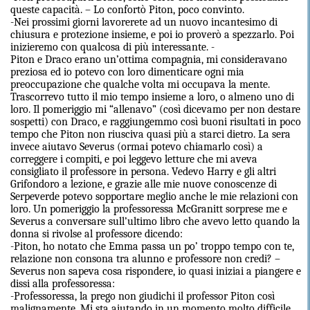
queste capacità. – Lo confortò Piton, poco convinto.
-Nei prossimi giorni lavorerete ad un nuovo incantesimo di
chiusura e protezione insieme, e poi io proverò a spezzarlo. Poi
inizieremo con qualcosa di più interessante. -
Piton e Draco erano un’ottima compagnia, mi consideravano
preziosa ed io potevo con loro dimenticare ogni mia
preoccupazione che qualche volta mi occupava la mente.
Trascorrevo tutto il mio tempo insieme a loro, o almeno uno di
loro. Il pomeriggio mi “allenavo” (così dicevamo per non destare
sospetti) con Draco, e raggiungemmo così buoni risultati in poco
tempo che Piton non riusciva quasi più a starci dietro. La sera
invece aiutavo Severus (ormai potevo chiamarlo così) a
correggere i compiti, e poi leggevo letture che mi aveva
consigliato il professore in persona. Vedevo Harry e gli altri
Grifondoro a lezione, e grazie alle mie nuove conoscenze di
Serpeverde potevo sopportare meglio anche le mie relazioni con
loro. Un pomeriggio la professoressa McGranitt sorprese me e
Severus a conversare sull’ultimo libro che avevo letto quando la
donna si rivolse al professore dicendo:
-Piton, ho notato che Emma passa un po’ troppo tempo con te,
relazione non consona tra alunno e professore non credi? –
Severus non sapeva cosa rispondere, io quasi iniziai a piangere e
dissi alla professoressa:
-Professoressa, la prego non giudichi il professor Piton così
malignamente. Mi sta aiutando in un momento molto difficile