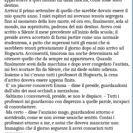
appartenere a quel mondo fin dalla nascita, come fosse stato
destino.
Arrivai il primo settembre di quello che sarebbe dovuto essere il
mio quarto anno. I miei rapitori mi avevano tenuta segregata
fino al momento della loro morte, ed ora ero, finalmente, sola al
mondo, ma soprattutto, padrona del mio destino. Avevo così
scritto a Silente il mese precedente all’inizio della scuola; il
preside aveva accettato di farmi partire come una normale
studentessa, a patto che superassi tutti gli esami che si
sarebbero tenuti privatamente il giorno dopo al mio arrivo ad
Hogwarts. Acconsentii, timorosa ma anche determinata ad
ottenere quello che da sempre mi apparteneva. Quando
finalmente scesi dalla macchina e dopo aver congedato l’autista,
mi feci scortare fin da Silente, che mi diede subito udienza.
Insieme a lui c’erano tutti i professori di Hogwarts, la cena
d’arrivo doveva essere appena finita.
-E’ un piacere conoscerti Emma – disse il preside, guardandomi
dall’alto dei suoi occhiali a mezzaluna.
-Saltiamo i convenevoli, preside, se non le dispiace. – Tutti i
professori mi guardarono con disprezzo a quelle parole, incapaci
di controbattere.
-Ma certo – disse l’anziano mago, guardandosi attorno e
sorridendo, come se non avesse neanche sentito. Contai i
professori attorno a me, e notai che doveva mancarne uno.
Immagino che il giorno seguente li avrei conosciuti tutti