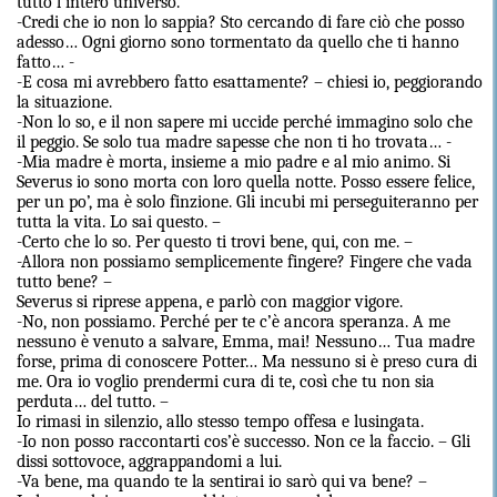
tutto l’intero universo.
-Credi che io non lo sappia? Sto cercando di fare ciò che posso
adesso… Ogni giorno sono tormentato da quello che ti hanno
fatto… -
-E cosa mi avrebbero fatto esattamente? – chiesi io, peggiorando
la situazione.
-Non lo so, e il non sapere mi uccide perché immagino solo che
il peggio. Se solo tua madre sapesse che non ti ho trovata… -
-Mia madre è morta, insieme a mio padre e al mio animo. Si
Severus io sono morta con loro quella notte. Posso essere felice,
per un po’, ma è solo finzione. Gli incubi mi perseguiteranno per
tutta la vita. Lo sai questo. –
-Certo che lo so. Per questo ti trovi bene, qui, con me. –
-Allora non possiamo semplicemente fingere? Fingere che vada
tutto bene? –
Severus si riprese appena, e parlò con maggior vigore.
-No, non possiamo. Perché per te c’è ancora speranza. A me
nessuno è venuto a salvare, Emma, mai! Nessuno… Tua madre
forse, prima di conoscere Potter… Ma nessuno si è preso cura di
me. Ora io voglio prendermi cura di te, così che tu non sia
perduta… del tutto. –
Io rimasi in silenzio, allo stesso tempo offesa e lusingata.
-Io non posso raccontarti cos’è successo. Non ce la faccio. – Gli
dissi sottovoce, aggrappandomi a lui.
-Va bene, ma quando te la sentirai io sarò qui va bene? –