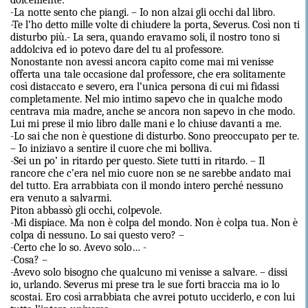
dolcemente:
-La notte sento che piangi. – Io non alzai gli occhi dal libro.
-Te l’ho detto mille volte di chiudere la porta, Severus. Così non ti
disturbo più.- La sera, quando eravamo soli, il nostro tono si
addolciva ed io potevo dare del tu al professore.
Nonostante non avessi ancora capito come mai mi venisse
offerta una tale occasione dal professore, che era solitamente
così distaccato e severo, era l’unica persona di cui mi fidassi
completamente. Nel mio intimo sapevo che in qualche modo
centrava mia madre, anche se ancora non sapevo in che modo.
Lui mi prese il mio libro dalle mani e lo chiuse davanti a me.
-Lo sai che non è questione di disturbo. Sono preoccupato per te.
– Io iniziavo a sentire il cuore che mi bolliva.
-Sei un po’ in ritardo per questo. Siete tutti in ritardo. – Il
rancore che c’era nel mio cuore non se ne sarebbe andato mai
del tutto. Era arrabbiata con il mondo intero perché nessuno
era venuto a salvarmi.
Piton abbassò gli occhi, colpevole.
-Mi dispiace. Ma non è colpa del mondo. Non è colpa tua. Non è
colpa di nessuno. Lo sai questo vero? –
-Certo che lo so. Avevo solo… -
-Cosa? –
-Avevo solo bisogno che qualcuno mi venisse a salvare. – dissi
io, urlando. Severus mi prese tra le sue forti braccia ma io lo
scostai. Ero così arrabbiata che avrei potuto ucciderlo, e con lui