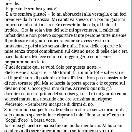
preside.
-E questo le sembra giusto? -
-E a te sembra giusto? – Io mi abbracciai alla vestaglia e mi feci
prendere dalla tristezza. Mi capitava spesso, ma poi mi guardai
intorno e mi sentii a casa. Ero cresciuta da sola, al buio, al
freddo… Ora la sola vista del sole mi spaventava, il caldo mi
infastidiva e non potevo sopportare tante persone tutte insieme.
Il professore mi guardò ancora come se avesse visto un
fantasma, e poi si alzò senza dir nulla. Prese delle coperte e le
mise senza troppi complimenti sul divano nero di pelle che c’era
poco lontano. Mi fece cenno di raggiungerlo ed insieme
preparammo un letto.
-Puoi dormire qui, se vuoi. Solo per questa notte. –
-Se lo viene a scoprire la McGranitt fa un infarto! – scherzai io,
ed il professore di pozioni sorrise all’idea. –Non posso assicurale
di non tornare più. Ma se lascia la porta aperta e le coperte sul
divano non si accorgerà mai di me. Arriverò quando già
dormirà ed uscirò prima del suo risveglio. – Lui mi guardò come
se fossi matta, ma notando che ero serissima mi rispose:
-Vedremo. – Sembrava incapace di dirmi di no.
Si incamminò su per le scale della sua stanza senza dirmi nulla,
solo quando spense la luce rispose al mio “Buonanotte” con un
“Sogni d’oro” a bassa voce.
Io chiusi gli occhi e piansi fino ad addormentarmi. Al buio mi
sembrava di essere ancora nel mio sotterraneo segreto, e