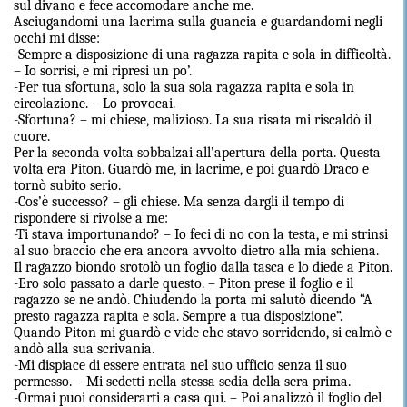
sul divano e fece accomodare anche me.
Asciugandomi una lacrima sulla guancia e guardandomi negli
occhi mi disse:
-Sempre a disposizione di una ragazza rapita e sola in difficoltà.
– Io sorrisi, e mi ripresi un po’.
-Per tua sfortuna, solo la sua sola ragazza rapita e sola in
circolazione. – Lo provocai.
-Sfortuna? – mi chiese, malizioso. La sua risata mi riscaldò il
cuore.
Per la seconda volta sobbalzai all’apertura della porta. Questa
volta era Piton. Guardò me, in lacrime, e poi guardò Draco e
tornò subito serio.
-Cos’è successo? – gli chiese. Ma senza dargli il tempo di
rispondere si rivolse a me:
-Ti stava importunando? – Io feci di no con la testa, e mi strinsi
al suo braccio che era ancora avvolto dietro alla mia schiena.
Il ragazzo biondo srotolò un foglio dalla tasca e lo diede a Piton.
-Ero solo passato a darle questo. – Piton prese il foglio e il
ragazzo se ne andò. Chiudendo la porta mi salutò dicendo “A
presto ragazza rapita e sola. Sempre a tua disposizione”.
Quando Piton mi guardò e vide che stavo sorridendo, si calmò e
andò alla sua scrivania.
-Mi dispiace di essere entrata nel suo ufficio senza il suo
permesso. – Mi sedetti nella stessa sedia della sera prima.
-Ormai puoi considerarti a casa qui. – Poi analizzò il foglio del