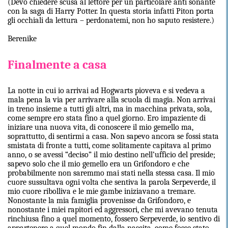
(Devo chiedere scusa al lettore per un particolare anti sonante
con la saga di Harry Potter. In questa storia infatti Piton porta
gli occhiali da lettura – perdonatemi, non ho saputo resistere.)
Berenike
Finalmente a casa
La notte in cui io arrivai ad Hogwarts pioveva e si vedeva a
mala pena la via per arrivare alla scuola di magia. Non arrivai
in treno insieme a tutti gli altri, ma in macchina privata, sola,
come sempre ero stata fino a quel giorno. Ero impaziente di
iniziare una nuova vita, di conoscere il mio gemello ma,
soprattutto, di sentirmi a casa. Non sapevo ancora se fossi stata
smistata di fronte a tutti, come solitamente capitava al primo
anno, o se avessi “deciso” il mio destino nell’ufficio del preside;
sapevo solo che il mio gemello era un Grifondoro e che
probabilmente non saremmo mai stati nella stessa casa. Il mio
cuore sussultava ogni volta che sentiva la parola Serpeverde, il
mio cuore ribolliva e le mie gambe iniziavano a tremare.
Nonostante la mia famiglia provenisse da Grifondoro, e
nonostante i miei rapitori ed aggressori, che mi avevano tenuta
rinchiusa fino a quel momento, fossero Serpeverde, io sentivo di