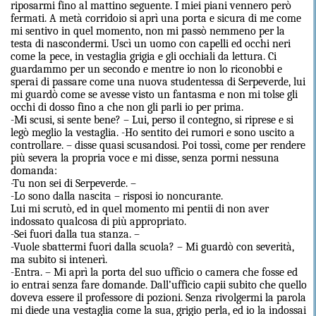
riposarmi fino al mattino seguente. I miei piani vennero però
fermati. A metà corridoio si aprì una porta e sicura di me come
mi sentivo in quel momento, non mi passò nemmeno per la
testa di nascondermi. Uscì un uomo con capelli ed occhi neri
come la pece, in vestaglia grigia e gli occhiali da lettura. Ci
guardammo per un secondo e mentre io non lo riconobbi e
sperai di passare come una nuova studentessa di Serpeverde, lui
mi guardò come se avesse visto un fantasma e non mi tolse gli
occhi di dosso fino a che non gli parli io per prima.
-Mi scusi, si sente bene? – Lui, perso il contegno, si riprese e si
legò meglio la vestaglia. -Ho sentito dei rumori e sono uscito a
controllare. – disse quasi scusandosi. Poi tossì, come per rendere
più severa la propria voce e mi disse, senza pormi nessuna
domanda:
-Tu non sei di Serpeverde. –
-Lo sono dalla nascita – risposi io noncurante.
Lui mi scrutò, ed in quel momento mi pentii di non aver
indossato qualcosa di più appropriato.
-Sei fuori dalla tua stanza. –
-Vuole sbattermi fuori dalla scuola? – Mi guardò con severità,
ma subito si intenerì.
-Entra. – Mi aprì la porta del suo ufficio o camera che fosse ed
io entrai senza fare domande. Dall’ufficio capii subito che quello
doveva essere il professore di pozioni. Senza rivolgermi la parola
mi diede una vestaglia come la sua, grigio perla, ed io la indossai