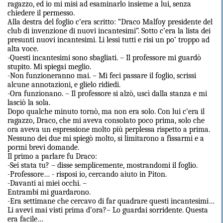
ragazzo, ed io mi misi ad esaminarlo insieme a lui, senza
chiedere il permesso.
Alla destra del foglio c’era scritto: “Draco Malfoy presidente del
club di invenzione di nuovi incantesimi”. Sotto c’era la lista dei
presunti nuovi incantesimi. Li lessi tutti e risi un po’ troppo ad
alta voce.
-Questi incantesimi sono sbagliati. – Il professore mi guardò
stupito. Mi spiegai meglio.
-Non funzioneranno mai. – Mi feci passare il foglio, scrissi
alcune annotazioni, e glielo ridiedi.
-Ora funzionano. – Il professore si alzò, uscì dalla stanza e mi
lasciò la sola.
Dopo qualche minuto tornò, ma non era solo. Con lui c’era il
ragazzo, Draco, che mi aveva consolato poco prima, solo che
ora aveva un espressione molto più perplessa rispetto a prima.
Nessuno dei due mi spiegò molto, si limitarono a fissarmi e a
pormi brevi domande.
Il primo a parlare fu Draco:
-Sei stata tu? – disse semplicemente, mostrandomi il foglio.
-Professore… - risposi io, cercando aiuto in Piton.
-Davanti ai miei occhi. –
Entrambi mi guardarono.
-Era settimane che cercavo di far quadrare questi incantesimi…
Li avevi mai visti prima d’ora?– Lo guardai sorridente. Questa
era facile…