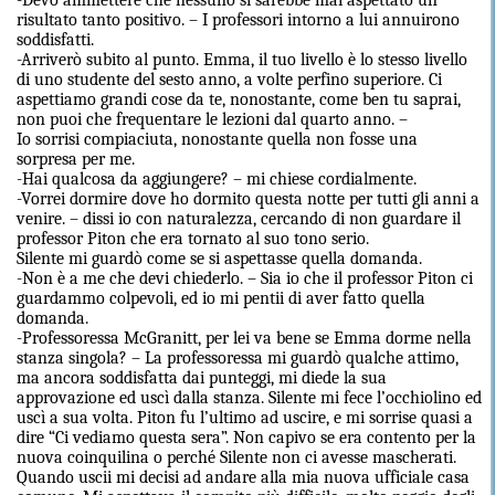
-Devo ammettere che nessuno si sarebbe mai aspettato un
risultato tanto positivo. – I professori intorno a lui annuirono
soddisfatti.
-Arriverò subito al punto. Emma, il tuo livello è lo stesso livello
di uno studente del sesto anno, a volte perfino superiore. Ci
aspettiamo grandi cose da te, nonostante, come ben tu saprai,
non puoi che frequentare le lezioni dal quarto anno. –
Io sorrisi compiaciuta, nonostante quella non fosse una
sorpresa per me.
-Hai qualcosa da aggiungere? – mi chiese cordialmente.
-Vorrei dormire dove ho dormito questa notte per tutti gli anni a
venire. – dissi io con naturalezza, cercando di non guardare il
professor Piton che era tornato al suo tono serio.
Silente mi guardò come se si aspettasse quella domanda.
-Non è a me che devi chiederlo. – Sia io che il professor Piton ci
guardammo colpevoli, ed io mi pentii di aver fatto quella
domanda.
-Professoressa McGranitt, per lei va bene se Emma dorme nella
stanza singola? – La professoressa mi guardò qualche attimo,
ma ancora soddisfatta dai punteggi, mi diede la sua
approvazione ed uscì dalla stanza. Silente mi fece l’occhiolino ed
uscì a sua volta. Piton fu l’ultimo ad uscire, e mi sorrise quasi a
dire “Ci vediamo questa sera”. Non capivo se era contento per la
nuova coinquilina o perché Silente non ci avesse mascherati.
Quando uscii mi decisi ad andare alla mia nuova ufficiale casa