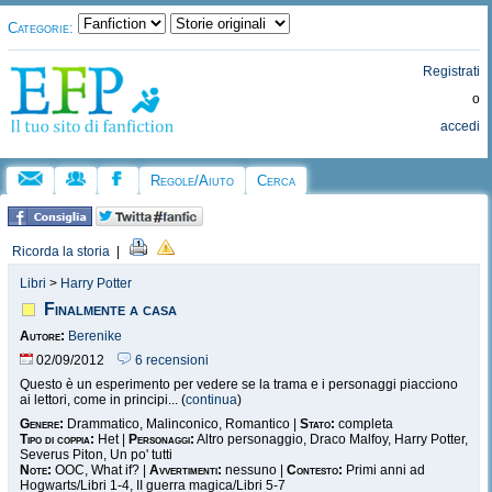
Categorie:
Registrati
o
accedi
Regole/Aiuto
Cerca
Ricorda la storia
|
Libri
>
Harry Potter
Finalmente a casa
Autore:
Berenike
02/09/2012
6 recensioni
Questo è un esperimento per vedere se la trama e i personaggi piacciono
ai lettori, come in principi... (
continua
)
Genere:
Drammatico, Malinconico, Romantico |
Stato:
completa
Tipo di coppia:
Het |
Personaggi:
Altro personaggio, Draco Malfoy, Harry Potter,
Severus Piton, Un po' tutti
Note:
OOC, What if? |
Avvertimenti:
nessuno |
Contesto:
Primi anni ad
Hogwarts/Libri 1-4, II guerra magica/Libri 5-7