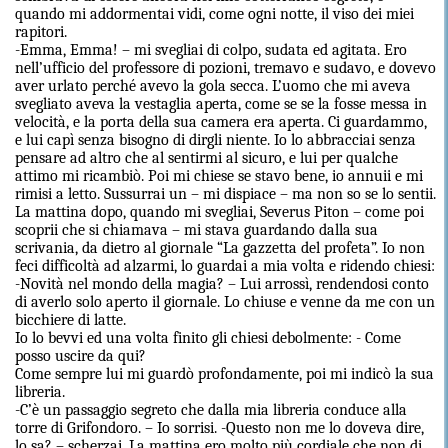
quando mi addormentai vidi, come ogni notte, il viso dei miei
rapitori.
-Emma, Emma! – mi svegliai di colpo, sudata ed agitata. Ero
nell’ufficio del professore di pozioni, tremavo e sudavo, e dovevo
aver urlato perché avevo la gola secca. L’uomo che mi aveva
svegliato aveva la vestaglia aperta, come se se la fosse messa in
velocità, e la porta della sua camera era aperta. Ci guardammo,
e lui capì senza bisogno di dirgli niente. Io lo abbracciai senza
pensare ad altro che al sentirmi al sicuro, e lui per qualche
attimo mi ricambiò. Poi mi chiese se stavo bene, io annuii e mi
rimisi a letto. Sussurrai un – mi dispiace – ma non so se lo sentii.
La mattina dopo, quando mi svegliai, Severus Piton – come poi
scoprii che si chiamava – mi stava guardando dalla sua
scrivania, da dietro al giornale “La gazzetta del profeta”. Io non
feci difficoltà ad alzarmi, lo guardai a mia volta e ridendo chiesi:
-Novità nel mondo della magia? – Lui arrossì, rendendosi conto
di averlo solo aperto il giornale. Lo chiuse e venne da me con un
bicchiere di latte.
Io lo bevvi ed una volta finito gli chiesi debolmente: - Come
posso uscire da qui?
Come sempre lui mi guardò profondamente, poi mi indicò la sua
libreria.
-C’è un passaggio segreto che dalla mia libreria conduce alla
torre di Grifondoro. – Io sorrisi. -Questo non me lo doveva dire,
lo sa? – scherzai. La mattina ero molto più cordiale che non di