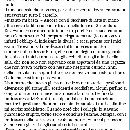
notte.
-Funziona solo da un verso, per cui per venire dovrai comunque
attraversare tutto il castello.
–Intanto mi basta. – Ancora con il bicchiere di latte in mano
attraversai la libreria e mi ritrovai nella torre di Grifondoro.
Dovevano essere ancora tutti a letto, perché nella sala comune
non c’era nessuno. Mi preparai elegantemente (io non avevo
infatti l’obbligo di indossare la divisa) e scesi pronta per i miei
esami. Trovai in sala professori tutti i miei esaminatori,
compreso il professor Piton, che non mi degnò di uno sguardo.
Iniziai così i miei esami, sotto gli occhi di tutti gli adulti della
sala, che non solo non sapevano cosa aspettarsi da una ragazza
che non aveva parlato con nessuno nei primi quindici anni
della sua vita, ma soprattutto che non aveva mai visto un libro.
O almeno così loro pensavano.
Man mano che facevo gli esami nelle varie materie, i professori
divennero più tranquilli, sorridenti e soddisfatti, alcuni perfino si
congratularono con me e mi strinsero la mano. Perfino la
professoressa McGranitt fu colpita dalla mia preparazione,
mentre il professor Piton mi fece più domande di tutti e alla fine
mi sorrise soddisfatto. Quando notò che i colleghi lo stavano
guardando stupito, tornò serio e concluse l’esame. Mangiai con i
professori nella sala d’esame e dopo pranzo venne il professor
Silente con gli esiti degli esami scritti ed orali.