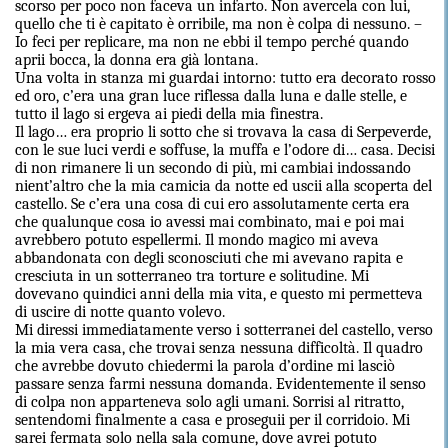
scorso per poco non faceva un infarto. Non avercela con lui,
quello che ti è capitato è orribile, ma non è colpa di nessuno. –
Io feci per replicare, ma non ne ebbi il tempo perché quando
aprii bocca, la donna era già lontana.
Una volta in stanza mi guardai intorno: tutto era decorato rosso
ed oro, c’era una gran luce riflessa dalla luna e dalle stelle, e
tutto il lago si ergeva ai piedi della mia finestra.
Il lago… era proprio li sotto che si trovava la casa di Serpeverde,
con le sue luci verdi e soffuse, la muffa e l’odore di… casa. Decisi
di non rimanere li un secondo di più, mi cambiai indossando
nient’altro che la mia camicia da notte ed uscii alla scoperta del
castello. Se c’era una cosa di cui ero assolutamente certa era
che qualunque cosa io avessi mai combinato, mai e poi mai
avrebbero potuto espellermi. Il mondo magico mi aveva
abbandonata con degli sconosciuti che mi avevano rapita e
cresciuta in un sotterraneo tra torture e solitudine. Mi
dovevano quindici anni della mia vita, e questo mi permetteva
di uscire di notte quanto volevo.
Mi diressi immediatamente verso i sotterranei del castello, verso
la mia vera casa, che trovai senza nessuna difficoltà. Il quadro
che avrebbe dovuto chiedermi la parola d’ordine mi lasciò
passare senza farmi nessuna domanda. Evidentemente il senso
di colpa non apparteneva solo agli umani. Sorrisi al ritratto,
sentendomi finalmente a casa e proseguii per il corridoio. Mi
sarei fermata solo nella sala comune, dove avrei potuto