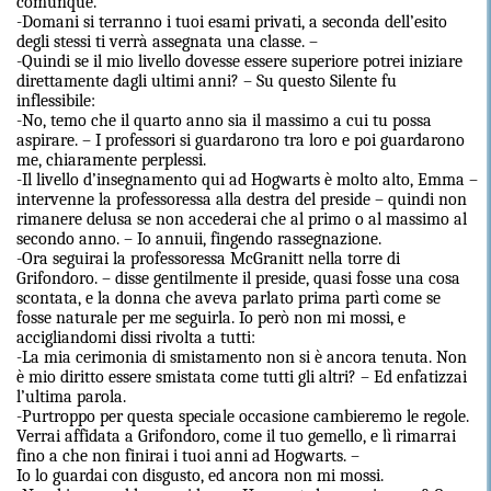
comunque.
-Domani si terranno i tuoi esami privati, a seconda dell’esito
degli stessi ti verrà assegnata una classe. –
-Quindi se il mio livello dovesse essere superiore potrei iniziare
direttamente dagli ultimi anni? – Su questo Silente fu
inflessibile:
-No, temo che il quarto anno sia il massimo a cui tu possa
aspirare. – I professori si guardarono tra loro e poi guardarono
me, chiaramente perplessi.
-Il livello d’insegnamento qui ad Hogwarts è molto alto, Emma –
intervenne la professoressa alla destra del preside – quindi non
rimanere delusa se non accederai che al primo o al massimo al
secondo anno. – Io annuii, fingendo rassegnazione.
-Ora seguirai la professoressa McGranitt nella torre di
Grifondoro. – disse gentilmente il preside, quasi fosse una cosa
scontata, e la donna che aveva parlato prima partì come se
fosse naturale per me seguirla. Io però non mi mossi, e
accigliandomi dissi rivolta a tutti:
-La mia cerimonia di smistamento non si è ancora tenuta. Non
è mio diritto essere smistata come tutti gli altri? – Ed enfatizzai
l’ultima parola.
-Purtroppo per questa speciale occasione cambieremo le regole.
Verrai affidata a Grifondoro, come il tuo gemello, e lì rimarrai
fino a che non finirai i tuoi anni ad Hogwarts. –
Io lo guardai con disgusto, ed ancora non mi mossi.