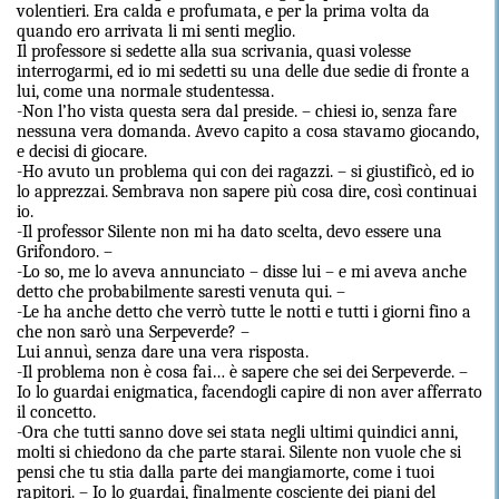
volentieri. Era calda e profumata, e per la prima volta da
quando ero arrivata li mi senti meglio.
Il professore si sedette alla sua scrivania, quasi volesse
interrogarmi, ed io mi sedetti su una delle due sedie di fronte a
lui, come una normale studentessa.
-Non l’ho vista questa sera dal preside. – chiesi io, senza fare
nessuna vera domanda. Avevo capito a cosa stavamo giocando,
e decisi di giocare.
-Ho avuto un problema qui con dei ragazzi. – si giustificò, ed io
lo apprezzai. Sembrava non sapere più cosa dire, così continuai
io.
-Il professor Silente non mi ha dato scelta, devo essere una
Grifondoro. –
-Lo so, me lo aveva annunciato – disse lui – e mi aveva anche
detto che probabilmente saresti venuta qui. –
-Le ha anche detto che verrò tutte le notti e tutti i giorni fino a
che non sarò una Serpeverde? –
Lui annuì, senza dare una vera risposta.
-Il problema non è cosa fai… è sapere che sei dei Serpeverde. –
Io lo guardai enigmatica, facendogli capire di non aver afferrato
il concetto.
-Ora che tutti sanno dove sei stata negli ultimi quindici anni,
molti si chiedono da che parte starai. Silente non vuole che si
pensi che tu stia dalla parte dei mangiamorte, come i tuoi
rapitori. – Io lo guardai, finalmente cosciente dei piani del