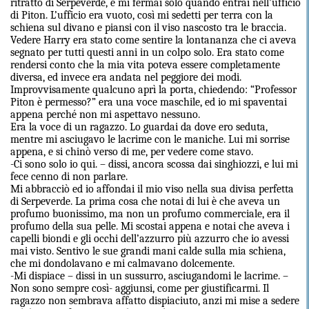
ritratto di Serpeverde, e mi fermai solo quando entrai nell’ufficio
di Piton. L’ufficio era vuoto, così mi sedetti per terra con la
schiena sul divano e piansi con il viso nascosto tra le braccia.
Vedere Harry era stato come sentire la lontananza che ci aveva
segnato per tutti questi anni in un colpo solo. Era stato come
rendersi conto che la mia vita poteva essere completamente
diversa, ed invece era andata nel peggiore dei modi.
Improvvisamente qualcuno aprì la porta, chiedendo: “Professor
Piton è permesso?” era una voce maschile, ed io mi spaventai
appena perché non mi aspettavo nessuno.
Era la voce di un ragazzo. Lo guardai da dove ero seduta,
mentre mi asciugavo le lacrime con le maniche. Lui mi sorrise
appena, e si chinò verso di me, per vedere come stavo.
-Ci sono solo io qui. – dissi, ancora scossa dai singhiozzi, e lui mi
fece cenno di non parlare.
Mi abbracciò ed io affondai il mio viso nella sua divisa perfetta
di Serpeverde. La prima cosa che notai di lui è che aveva un
profumo buonissimo, ma non un profumo commerciale, era il
profumo della sua pelle. Mi scostai appena e notai che aveva i
capelli biondi e gli occhi dell’azzurro più azzurro che io avessi
mai visto. Sentivo le sue grandi mani calde sulla mia schiena,
che mi dondolavano e mi calmavano dolcemente.
-Mi dispiace – dissi in un sussurro, asciugandomi le lacrime. –
Non sono sempre così- aggiunsi, come per giustificarmi. Il
ragazzo non sembrava affatto dispiaciuto, anzi mi mise a sedere