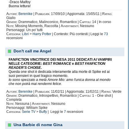
-Draco Malfoy
Buona lettura!
Autore:
Berenike
|
Pubblicata:
17/09/10 | Aggiornata: 15/05/11 |
Rating:
Giallo
Genere:
Drammatico, Malinconico, Romantico |
Capitoli:
14 | In corso
Note:
Missing Moments, Raccolta |
Avvertimenti:
Nessuno
Personaggi: Un po' tutti
Categoria:
Libri
>
Harry Potter
| Contesto: Più contesti | Leggi le
73
recensioni
Don't call me Angel
FANFICTION VINCITRICE DEI NESA 2011 DEDICATI AI VAMPIRI
NELLE CATEGORIE:
BEST ROMANCE
e
BEST FANFICTION
READER'S CHOISE
.
Questa one shot è dedicata interamente alla morte di Spike ed ai
suoi pensieri in quel tragico momento.
Io sono spezzato a metà Amore Mio: amo l'unica donna al mondo
che non potrà mai rendermi felice.
Autore:
Berenike
|
Pubblicata:
11/02/11 | Aggiornata: 11/02/11 |
Rating:
Verde
Genere:
Drammatico, Introspettivo, Romantico |
Capitoli:
1 - One shot |
Completa
Note:
Nessuna |
Avvertimenti:
Nessuno
Personaggi: William Spike
Categoria:
Serie TV
>
Buffy
| Leggi le
7
recensioni
Una Barbie di nome Gina