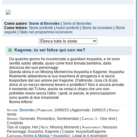
Come autore
:
Storie di Berenike
|
Serie di Berenike
Come lettore
:
Storie preferite
|
Autori preferiti
|
Storie da ricordare
|
Storie
seguite
|
Stato nel programma recensioni
Kagome, tu sei felice qui con me?
Da qualche giorno ho ricominciato a guardare Inuyasha, e mi sono
sentita subito attratta, quasi come fossi tornata bambina, dalla
dolcezza dei suoi personaggi.
Questa storia è un Missing Moment tra Inuyasha e Kagome: Inuyasha
finalmente abbandona la sua maschera di arroganza e si lascia
trasportare dal suo amore per Kagome. D'altronde, cosa c'è di più
dolce di un mezzo demone tenero e protettivo? Non è ancora arrivato
il momento del Ti Amo, anche se ormai è chiaro che uno non
potrebbe vivere senza l'altro: i gesti, le parole, le preoccupazioni
sono quelle di due innamorati.
Buona lettura!
Autore:
Berenike
|
Pubblicata:
10/06/15 | Aggiornata: 10/06/15 |
Rating:
Verde
Genere:
Generale, Romantico, Sentimentale |
Capitoli:
1 - One shot |
Completa
Tipo di coppia: Het |
Note:
Missing Moments |
Avvertimenti:
Nessuno
Personaggi: Inuyasha, Kagome | Coppie: Inuyasha/Kagome
Categoria:
Anime & Manga
>
Inuyasha
| Leggi le
4
recensioni