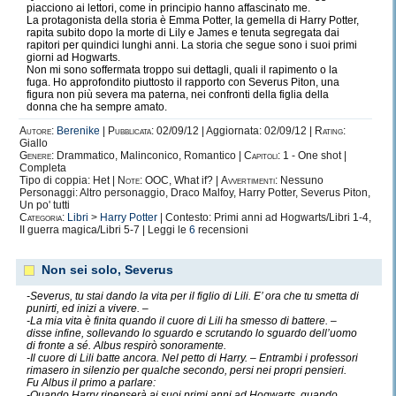
piacciono ai lettori, come in principio hanno affascinato me.
La protagonista della storia è Emma Potter, la gemella di Harry Potter,
rapita subito dopo la morte di Lily e James e tenuta segregata dai
rapitori per quindici lunghi anni. La storia che segue sono i suoi primi
giorni ad Hogwarts.
Non mi sono soffermata troppo sui dettagli, quali il rapimento o la
fuga. Ho approfondito piuttosto il rapporto con Severus Piton, una
figura non più severa ma paterna, nei confronti della figlia della
donna che ha sempre amato.
Autore:
Berenike
|
Pubblicata:
02/09/12 | Aggiornata: 02/09/12 |
Rating:
Giallo
Genere:
Drammatico, Malinconico, Romantico |
Capitoli:
1 - One shot |
Completa
Tipo di coppia: Het |
Note:
OOC, What if? |
Avvertimenti:
Nessuno
Personaggi: Altro personaggio, Draco Malfoy, Harry Potter, Severus Piton,
Un po' tutti
Categoria:
Libri
>
Harry Potter
| Contesto: Primi anni ad Hogwarts/Libri 1-4,
II guerra magica/Libri 5-7 | Leggi le
6
recensioni
Non sei solo, Severus
-Severus, tu stai dando la vita per il figlio di Lili. E’ ora che tu smetta di
punirti, ed inizi a vivere. –
-La mia vita è finita quando il cuore di Lili ha smesso di battere. –
disse infine, sollevando lo sguardo e scrutando lo sguardo dell’uomo
di fronte a sé. Albus respirò sonoramente.
-Il cuore di Lili batte ancora. Nel petto di Harry. – Entrambi i professori
rimasero in silenzio per qualche secondo, persi nei propri pensieri.
Fu Albus il primo a parlare:
-Quando Harry ripenserà ai suoi primi anni ad Hogwarts, quando