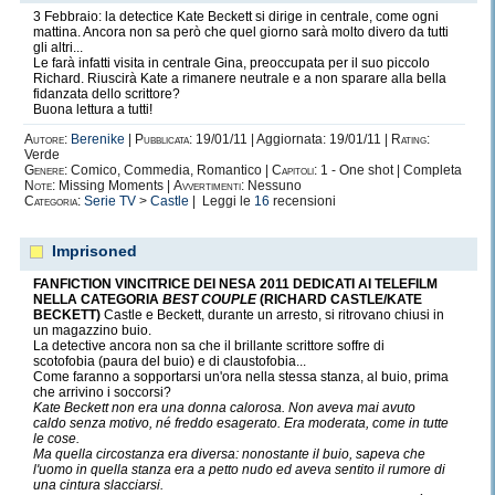
3 Febbraio: la detectice Kate Beckett si dirige in centrale, come ogni
mattina. Ancora non sa però che quel giorno sarà molto divero da tutti
gli altri...
Le farà infatti visita in centrale Gina, preoccupata per il suo piccolo
Richard. Riuscirà Kate a rimanere neutrale e a non sparare alla bella
fidanzata dello scrittore?
Buona lettura a tutti!
Autore:
Berenike
|
Pubblicata:
19/01/11 | Aggiornata: 19/01/11 |
Rating:
Verde
Genere:
Comico, Commedia, Romantico |
Capitoli:
1 - One shot | Completa
Note:
Missing Moments |
Avvertimenti:
Nessuno
Categoria:
Serie TV
>
Castle
| Leggi le
16
recensioni
Imprisoned
FANFICTION VINCITRICE DEI NESA 2011 DEDICATI AI TELEFILM
NELLA CATEGORIA
BEST COUPLE
(RICHARD CASTLE/KATE
BECKETT)
Castle e Beckett, durante un arresto, si ritrovano chiusi in
un magazzino buio.
La detective ancora non sa che il brillante scrittore soffre di
scotofobia (paura del buio) e di claustofobia...
Come faranno a sopportarsi un'ora nella stessa stanza, al buio, prima
che arrivino i soccorsi?
Kate Beckett non era una donna calorosa. Non aveva mai avuto
caldo senza motivo, né freddo esagerato. Era moderata, come in tutte
le cose.
Ma quella circostanza era diversa: nonostante il buio, sapeva che
l'uomo in quella stanza era a petto nudo ed aveva sentito il rumore di
una cintura slacciarsi.