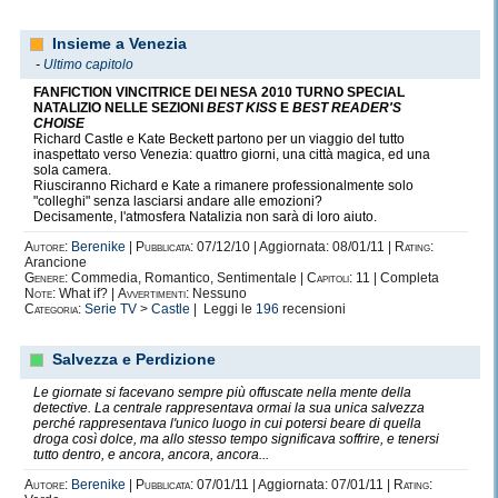
Insieme a Venezia
-
Ultimo capitolo
FANFICTION VINCITRICE DEI NESA 2010 TURNO SPECIAL
NATALIZIO NELLE SEZIONI
BEST KISS
E
BEST READER'S
CHOISE
Richard Castle e Kate Beckett partono per un viaggio del tutto
inaspettato verso Venezia: quattro giorni, una città magica, ed una
sola camera.
Riusciranno Richard e Kate a rimanere professionalmente solo
"colleghi" senza lasciarsi andare alle emozioni?
Decisamente, l'atmosfera Natalizia non sarà di loro aiuto.
Autore:
Berenike
|
Pubblicata:
07/12/10 | Aggiornata: 08/01/11 |
Rating:
Arancione
Genere:
Commedia, Romantico, Sentimentale |
Capitoli:
11 | Completa
Note:
What if? |
Avvertimenti:
Nessuno
Categoria:
Serie TV
>
Castle
| Leggi le
196
recensioni
Salvezza e Perdizione
Le giornate si facevano sempre più offuscate nella mente della
detective. La centrale rappresentava ormai la sua unica salvezza
perché rappresentava l'unico luogo in cui potersi beare di quella
droga così dolce, ma allo stesso tempo significava soffrire, e tenersi
tutto dentro, e ancora, ancora, ancora...
Autore:
Berenike
|
Pubblicata:
07/01/11 | Aggiornata: 07/01/11 |
Rating: