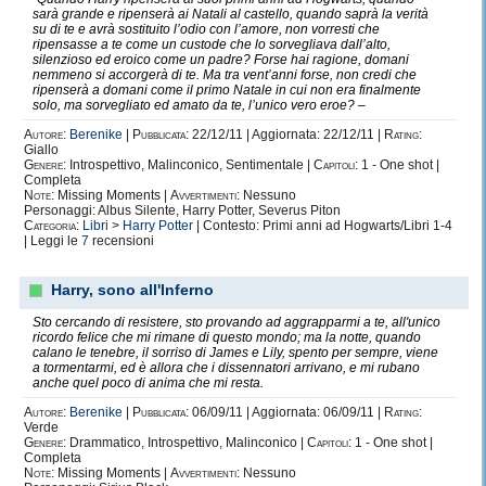
sarà grande e ripenserà ai Natali al castello, quando saprà la verità
su di te e avrà sostituito l’odio con l’amore, non vorresti che
ripensasse a te come un custode che lo sorvegliava dall’alto,
silenzioso ed eroico come un padre? Forse hai ragione, domani
nemmeno si accorgerà di te. Ma tra vent’anni forse, non credi che
ripenserà a domani come il primo Natale in cui non era finalmente
solo, ma sorvegliato ed amato da te, l’unico vero eroe? –
Autore:
Berenike
|
Pubblicata:
22/12/11 | Aggiornata: 22/12/11 |
Rating:
Giallo
Genere:
Introspettivo, Malinconico, Sentimentale |
Capitoli:
1 - One shot |
Completa
Note:
Missing Moments |
Avvertimenti:
Nessuno
Personaggi: Albus Silente, Harry Potter, Severus Piton
Categoria:
Libri
>
Harry Potter
| Contesto: Primi anni ad Hogwarts/Libri 1-4
| Leggi le
7
recensioni
Harry, sono all'Inferno
Sto cercando di resistere, sto provando ad aggrapparmi a te, all'unico
ricordo felice che mi rimane di questo mondo; ma la notte, quando
calano le tenebre, il sorriso di James e Lily, spento per sempre, viene
a tormentarmi, ed è allora che i dissennatori arrivano, e mi rubano
anche quel poco di anima che mi resta.
Autore:
Berenike
|
Pubblicata:
06/09/11 | Aggiornata: 06/09/11 |
Rating:
Verde
Genere:
Drammatico, Introspettivo, Malinconico |
Capitoli:
1 - One shot |
Completa
Note:
Missing Moments |
Avvertimenti:
Nessuno