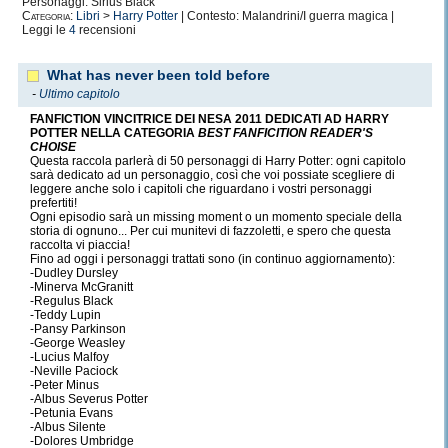
Personaggi: Sirius Black
Categoria:
Libri
>
Harry Potter
| Contesto: Malandrini/I guerra magica |
Leggi le
4
recensioni
What has never been told before
-
Ultimo capitolo
FANFICTION VINCITRICE DEI NESA 2011 DEDICATI AD HARRY
POTTER NELLA CATEGORIA
BEST FANFICITION READER'S
CHOISE
Questa raccola parlerà di 50 personaggi di Harry Potter: ogni capitolo
sarà dedicato ad un personaggio, così che voi possiate scegliere di
leggere anche solo i capitoli che riguardano i vostri personaggi
prefertiti!
Ogni episodio sarà un missing moment o un momento speciale della
storia di ognuno... Per cui munitevi di fazzoletti, e spero che questa
raccolta vi piaccia!
Fino ad oggi i personaggi trattati sono (in continuo aggiornamento):
-Dudley Dursley
-Minerva McGranitt
-Regulus Black
-Teddy Lupin
-Pansy Parkinson
-George Weasley
-Lucius Malfoy
-Neville Paciock
-Peter Minus
-Albus Severus Potter
-Petunia Evans
-Albus Silente
-Dolores Umbridge