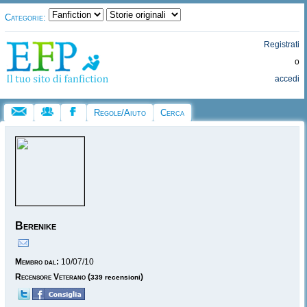
Categorie:
Registrati
o
accedi
Regole/Aiuto
Cerca
Berenike
Membro dal:
10/07/10
Recensore Veterano
(
)
339 recensioni