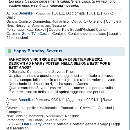
Era una situazione decisamente calda, lei era
calda
. Si immaginò lo
scrittore nudo e sentì una vampata investirla.
Autore:
Berenike
|
Pubblicata:
15/01/11 | Aggiornata: 15/01/11 |
Rating:
Giallo
Genere:
Comico, Commedia, Romantico |
Capitoli:
1 - One shot | Completa
Note:
Nessuna |
Avvertimenti:
Nessuno
Personaggi: Kate Beckett | Coppie: Kate Beckett/Richard Castel
Categoria:
Serie TV
>
Castle
| Contesto: Contesto generale/vago | Leggi le
24
recensioni
Happy Birthday, Severus
FANFICTION VINCITRICE DEI NESA DI SETTEMBRE 2011
DEDICATI AD HARRY POTTER, NELLA SEZIONE
BEST POV
E
BEST ANGST
9 Gennaio: Compleanno di Severus Piton.
Un piccolo tributo a questo personaggio così complicato e discusso,
che ha sempre lottato tra ciò che era giusto e ciò che voleva davvero.
Nonostante tutti i suoi sforzi, Lili ha sposato James.
Quanto vorrebbe Severus essere James, anche solo per una volta...
E vedere il sorriso della sua Lili aprirsi raggiante solo per Lui.
Autore:
Berenike
|
Pubblicata:
09/01/11 | Aggiornata: 09/01/11 |
Rating:
Verde
Genere:
Introspettivo, Malinconico, Romantico |
Capitoli:
1 - One shot |
Completa
Note:
Missing Moments |
Avvertimenti:
Nessuno
Personaggi: Lily Evans, Severus Piton
Categoria:
Libri
>
Harry Potter
| Contesto: Contesto generale/vago | Leggi
le
8
recensioni