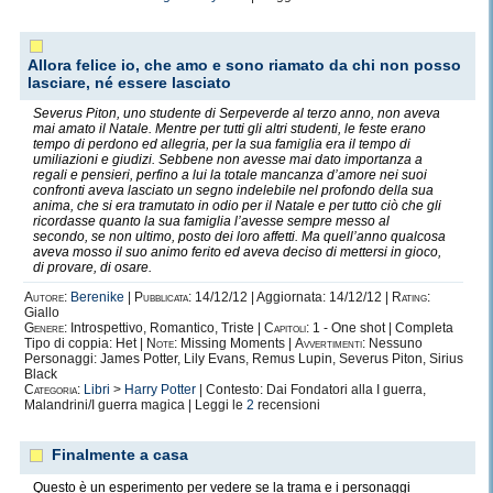
Allora felice io, che amo e sono riamato da chi non posso
lasciare, né essere lasciato
Severus Piton, uno studente di Serpeverde al terzo anno, non aveva
mai amato il Natale. Mentre per tutti gli altri studenti, le feste erano
tempo di perdono ed allegria, per la sua famiglia era il tempo di
umiliazioni e giudizi. Sebbene non avesse mai dato importanza a
regali e pensieri, perfino a lui la totale mancanza d’amore nei suoi
confronti aveva lasciato un segno indelebile nel profondo della sua
anima, che si era tramutato in odio per il Natale e per tutto ciò che gli
ricordasse quanto la sua famiglia l’avesse sempre messo al
secondo, se non ultimo, posto dei loro affetti. Ma quell’anno qualcosa
aveva mosso il suo animo ferito ed aveva deciso di mettersi in gioco,
di provare, di osare.
Autore:
Berenike
|
Pubblicata:
14/12/12 | Aggiornata: 14/12/12 |
Rating:
Giallo
Genere:
Introspettivo, Romantico, Triste |
Capitoli:
1 - One shot | Completa
Tipo di coppia: Het |
Note:
Missing Moments |
Avvertimenti:
Nessuno
Personaggi: James Potter, Lily Evans, Remus Lupin, Severus Piton, Sirius
Black
Categoria:
Libri
>
Harry Potter
| Contesto: Dai Fondatori alla I guerra,
Malandrini/I guerra magica | Leggi le
2
recensioni
Finalmente a casa
Questo è un esperimento per vedere se la trama e i personaggi