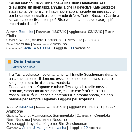
Sei del mattino. Rick Castle riceve una strana telefonata. Alla
televisione, un giornalista annuncia che la detective Kate Beckett è
stata rapita. Sembra che il rapinatore abbia lasciato un messaggio
per lo scrittore di gialli più conosciuto di New York... Riuscirà Castle a
salvare la detective in tempo? Risolverà anche questo caso, il più
importante di tutti?
Autore:
Berenike
|
Pubblicata:
18/07/10 | Aggiornata: 03/12/10 |
Rating:
Giallo
Genere:
Azione, Mistero, Romantico |
Capitoli:
12 | Completa
Note:
Nessuna |
Avvertimenti:
Nessuno
Categoria:
Serie TV
>
Castle
| Leggi le
133
recensioni
Odio fraterno
-
Ultimo capitolo
Inu Yasha colpisce involontariamente il fratello Sesshomaru durante
un combattimento. Il demone ovviamente non crede sia stato uno
sbaglio, e mette in atto la sua vendetta...
Dopo aver rapito Kagome e rubato Tessaiga al fratello mezzo
demone, Sesshomaru scompare, con ciò che è più caro ad Inu
Yasha. Riuscirà Inu Yasha a riprendersi la propria spada, e a non
perdere per sempre Kagome? Leggete per scoprirlo!!
Autore:
Berenike
|
Pubblicata:
16/07/10 | Aggiornata: 12/11/10 |
Rating:
Arancione
Genere:
Azione, Malinconico, Sentimentale |
Capitoli:
7 | Completa
Note:
Nessuna |
Avvertimenti:
Nessuno
Personaggi: Inuyasha, Kagome, Rin, Sesshoumaru
Categoria:
Anime & Manga
>
Inuyasha
| Leggi le
22
recensioni