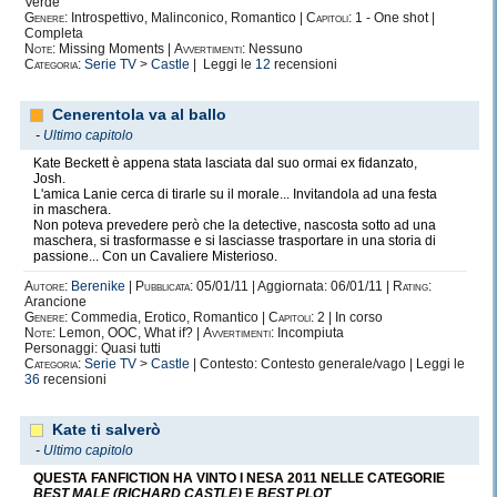
Verde
Genere:
Introspettivo, Malinconico, Romantico |
Capitoli:
1 - One shot |
Completa
Note:
Missing Moments |
Avvertimenti:
Nessuno
Categoria:
Serie TV
>
Castle
| Leggi le
12
recensioni
Cenerentola va al ballo
-
Ultimo capitolo
Kate Beckett è appena stata lasciata dal suo ormai ex fidanzato,
Josh.
L'amica Lanie cerca di tirarle su il morale... Invitandola ad una festa
in maschera.
Non poteva prevedere però che la detective, nascosta sotto ad una
maschera, si trasformasse e si lasciasse trasportare in una storia di
passione... Con un Cavaliere Misterioso.
Autore:
Berenike
|
Pubblicata:
05/01/11 | Aggiornata: 06/01/11 |
Rating:
Arancione
Genere:
Commedia, Erotico, Romantico |
Capitoli:
2 | In corso
Note:
Lemon, OOC, What if? |
Avvertimenti:
Incompiuta
Personaggi: Quasi tutti
Categoria:
Serie TV
>
Castle
| Contesto: Contesto generale/vago | Leggi le
36
recensioni
Kate ti salverò
-
Ultimo capitolo
QUESTA FANFICTION HA VINTO I NESA 2011 NELLE CATEGORIE
BEST MALE (RICHARD CASTLE)
E
BEST PLOT