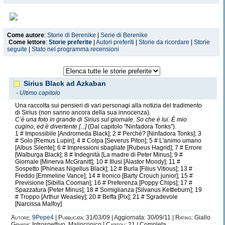
Come autore
:
Storie di Berenike
|
Serie di Berenike
Come lettore
:
Storie preferite
|
Autori preferiti
|
Storie da ricordare
|
Storie
seguite
|
Stato nel programma recensioni
Sirius Black ad Azkaban
-
Ultimo capitolo
Una raccolta sui pensieri di vari personagi alla notizia del tradimento
di Sirius (non sanno ancora della sua innocenza).
C’è una foto in grande di Sirius sul giornale. So che è lui. È mio
cugino, ed è divertente [...]
(Dal capitolo "Ninfadora Tonks").
1 # Impossibile [Andromeda Black]; 2 # Perché? [Ninfadora Tonks]; 3
# Solo [Remus Lupin]; 4 # Colpa [Severus Piton]; 5 # L'animo umano
[Albus Silente]; 6 # Impressioni sbagliate [Rubeus Hagrid]; 7 # Errore
[Walburga Black]; 8 # Indegnità [La madre di Peter Minus]; 9 #
Giornale [Minerva McGranitt]; 10 # Illusi [Alastor Moody]; 11 #
Sospetto [Phineas Nigellus Black]; 12 # Burla [Filius Vitious]; 13 #
Freddo [Emmeline Vance]; 14 # Ironico [Barty Crouch junior]; 15 #
Previsione [Sibilla Cooman]; 16 # Preferenza [Poppy Chips]; 17 #
Spazzatura [Peter Minus]; 18 # Somiglianza [Silvanus Kettleburn]; 19
# Troppo [Arthur Weasley]; 20 # Beffa [Pix]; 21 # Sgradevole
[Narcissa Malfoy]
Autore:
9Pepe4
|
Pubblicata:
31/03/09 | Aggiornata: 30/09/11 |
Rating:
Giallo
Genere:
Introspettivo, Malinconico |
Capitoli:
21 | Completa