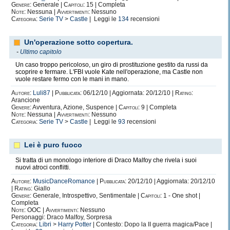
Genere:
Generale |
Capitoli:
15 | Completa
Note:
Nessuna |
Avvertimenti:
Nessuno
Categoria:
Serie TV
>
Castle
| Leggi le
134
recensioni
Un'operazione sotto copertura.
-
Ultimo capitolo
Un caso troppo pericoloso, un giro di prostituzione gestito da russi da
scoprire e fermare. L'FBI vuole Kate nell'operazione, ma Castle non
vuole restare fermo con le mani in mano.
Autore:
Luli87
|
Pubblicata:
06/12/10 | Aggiornata: 20/12/10 |
Rating:
Arancione
Genere:
Avventura, Azione, Suspence |
Capitoli:
9 | Completa
Note:
Nessuna |
Avvertimenti:
Nessuno
Categoria:
Serie TV
>
Castle
| Leggi le
93
recensioni
Lei è puro fuoco
Si tratta di un monologo interiore di Draco Malfoy che rivela i suoi
nuovi atroci conflitti.
Autore:
MusicDanceRomance
|
Pubblicata:
20/12/10 | Aggiornata: 20/12/10
|
Rating:
Giallo
Genere:
Generale, Introspettivo, Sentimentale |
Capitoli:
1 - One shot |
Completa
Note:
OOC |
Avvertimenti:
Nessuno
Personaggi: Draco Malfoy, Sorpresa
Categoria:
Libri
>
Harry Potter
| Contesto: Dopo la II guerra magica/Pace |