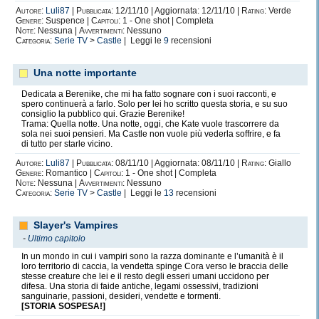
Autore:
Luli87
|
Pubblicata:
12/11/10 | Aggiornata: 12/11/10 |
Rating:
Verde
Genere:
Suspence |
Capitoli:
1 - One shot | Completa
Note:
Nessuna |
Avvertimenti:
Nessuno
Categoria:
Serie TV
>
Castle
| Leggi le
9
recensioni
Una notte importante
Dedicata a Berenike, che mi ha fatto sognare con i suoi racconti, e
spero continuerà a farlo. Solo per lei ho scritto questa storia, e su suo
consiglio la pubblico qui. Grazie Berenike!
Trama: Quella notte. Una notte, oggi, che Kate vuole trascorrere da
sola nei suoi pensieri. Ma Castle non vuole più vederla soffrire, e fa
di tutto per starle vicino.
Autore:
Luli87
|
Pubblicata:
08/11/10 | Aggiornata: 08/11/10 |
Rating:
Giallo
Genere:
Romantico |
Capitoli:
1 - One shot | Completa
Note:
Nessuna |
Avvertimenti:
Nessuno
Categoria:
Serie TV
>
Castle
| Leggi le
13
recensioni
Slayer's Vampires
-
Ultimo capitolo
In un mondo in cui i vampiri sono la razza dominante e l’umanità è il
loro territorio di caccia, la vendetta spinge Cora verso le braccia delle
stesse creature che lei e il resto degli esseri umani uccidono per
difesa. Una storia di faide antiche, legami ossessivi, tradizioni
sanguinarie, passioni, desideri, vendette e tormenti.
[STORIA SOSPESA!]