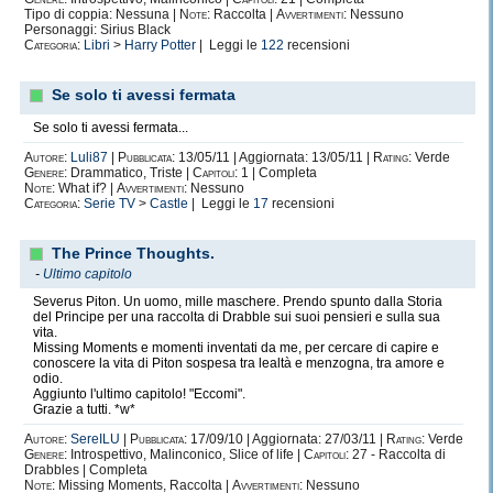
Tipo di coppia: Nessuna |
Note:
Raccolta |
Avvertimenti:
Nessuno
Personaggi: Sirius Black
Categoria:
Libri
>
Harry Potter
| Leggi le
122
recensioni
Se solo ti avessi fermata
Se solo ti avessi fermata...
Autore:
Luli87
|
Pubblicata:
13/05/11 | Aggiornata: 13/05/11 |
Rating:
Verde
Genere:
Drammatico, Triste |
Capitoli:
1 | Completa
Note:
What if? |
Avvertimenti:
Nessuno
Categoria:
Serie TV
>
Castle
| Leggi le
17
recensioni
The Prince Thoughts.
-
Ultimo capitolo
Severus Piton. Un uomo, mille maschere. Prendo spunto dalla Storia
del Principe per una raccolta di Drabble sui suoi pensieri e sulla sua
vita.
Missing Moments e momenti inventati da me, per cercare di capire e
conoscere la vita di Piton sospesa tra lealtà e menzogna, tra amore e
odio.
Aggiunto l'ultimo capitolo! "Eccomi".
Grazie a tutti. *w*
Autore:
SereILU
|
Pubblicata:
17/09/10 | Aggiornata: 27/03/11 |
Rating:
Verde
Genere:
Introspettivo, Malinconico, Slice of life |
Capitoli:
27 - Raccolta di
Drabbles | Completa
Note:
Missing Moments, Raccolta |
Avvertimenti:
Nessuno