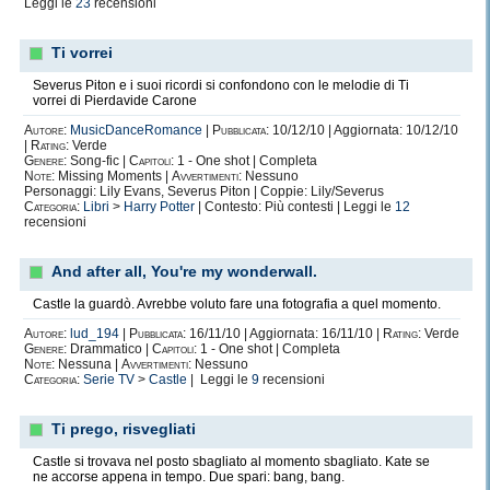
Leggi le
23
recensioni
Ti vorrei
Severus Piton e i suoi ricordi si confondono con le melodie di Ti
vorrei di Pierdavide Carone
Autore:
MusicDanceRomance
|
Pubblicata:
10/12/10 | Aggiornata: 10/12/10
|
Rating:
Verde
Genere:
Song-fic |
Capitoli:
1 - One shot | Completa
Note:
Missing Moments |
Avvertimenti:
Nessuno
Personaggi: Lily Evans, Severus Piton | Coppie: Lily/Severus
Categoria:
Libri
>
Harry Potter
| Contesto: Più contesti | Leggi le
12
recensioni
And after all, You're my wonderwall.
Castle la guardò. Avrebbe voluto fare una fotografia a quel momento.
Autore:
lud_194
|
Pubblicata:
16/11/10 | Aggiornata: 16/11/10 |
Rating:
Verde
Genere:
Drammatico |
Capitoli:
1 - One shot | Completa
Note:
Nessuna |
Avvertimenti:
Nessuno
Categoria:
Serie TV
>
Castle
| Leggi le
9
recensioni
Ti prego, risvegliati
Castle si trovava nel posto sbagliato al momento sbagliato. Kate se
ne accorse appena in tempo. Due spari: bang, bang.