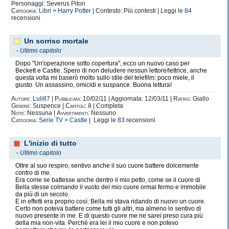
Personaggi: Severus Piton
Categoria:
Libri
>
Harry Potter
| Contesto: Più contesti | Leggi le
84
recensioni
Un sorriso mortale
-
Ultimo capitolo
Dopo "Un'operazione sotto copertura", ecco un nuovo caso per
Beckett e Castle. Spero di non deludere nessun lettore/lettrice, anche
questa volta mi baserò molto sullo stile del telefilm: poco miele, il
giusto. Un assassino, omicidi e suspance. Buona lettura!
Autore:
Luli87
|
Pubblicata:
10/02/11 | Aggiornata: 12/03/11 |
Rating:
Giallo
Genere:
Suspence |
Capitoli:
8 | Completa
Note:
Nessuna |
Avvertimenti:
Nessuno
Categoria:
Serie TV
>
Castle
| Leggi le
83
recensioni
L'inizio di tutto
-
Ultimo capitolo
Oltre al suo respiro, sentivo anche il suo cuore battere dolcemente
contro di me.
Era come se battesse anche dentro il mio petto, come se il cuore di
Bella stesse colmando il vuoto del mio cuore ormai fermo e immobile
da più di un secolo.
E in effetti era proprio così: Bella mi stava ridando di nuovo un cuore.
Certo non poteva battere come tutti gli altri, ma almeno lo sentivo di
nuovo presente in me. E di questo cuore me ne sarei preso cura più
della mia non-vita. Perché era lei il mio cuore e non potevo