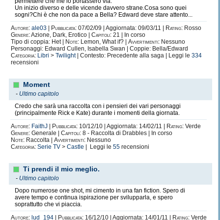
permettere che me lo portassero via.
Un inizio diverso e delle vicende davvero strane.Cosa sono quei
sogni?Chi è che non da pace a Bella? Edward deve stare attento...
Autore:
ale03
|
Pubblicata:
07/02/09 | Aggiornata: 09/03/11 |
Rating:
Rosso
Genere:
Azione, Dark, Erotico |
Capitoli:
21 | In corso
Tipo di coppia: Het |
Note:
Lemon, What if? |
Avvertimenti:
Nessuno
Personaggi: Edward Cullen, Isabella Swan | Coppie: Bella/Edward
Categoria:
Libri
>
Twilight
| Contesto: Precedente alla saga | Leggi le
334
recensioni
Moment
-
Ultimo capitolo
Credo che sarà una raccolta con i pensieri dei vari personaggi
(principalmente Rick e Kate) durante i momenti della giornata.
Autore:
FaithJ
|
Pubblicata:
10/12/10 | Aggiornata: 14/02/11 |
Rating:
Verde
Genere:
Generale |
Capitoli:
8 - Raccolta di Drabbles | In corso
Note:
Raccolta |
Avvertimenti:
Nessuno
Categoria:
Serie TV
>
Castle
| Leggi le
55
recensioni
Ti prendi il mio meglio.
-
Ultimo capitolo
Dopo numerose one shot, mi cimento in una fan fiction. Spero di
avere tempo e continua ispirazione per svilupparla, e spero
soprattutto che vi piaccia.
Autore:
lud_194
|
Pubblicata:
16/12/10 | Aggiornata: 14/01/11 |
Rating:
Verde