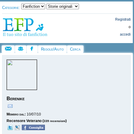
Categorie:
Registrati
o
accedi
Regole/Aiuto
Cerca
Berenike
Membro dal:
10/07/10
Recensore Veterano (
)
339 recensioni