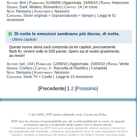
Autore:
Brin
|
Pubblicata:
01/08/09 | Aggiornata: 24/09/10 |
Rating:
Arancione
Genere:
Dark, Mistero, Romantico |
Capitoli:
14 | In corso
Note:
Nessuna |
Avvertimenti:
Nessuno
Categoria:
Storie originali
>
Soprannaturale
>
Vampiri
| Leggi le
51
recensioni
Di notte le emozioni sembrano più dense, di notte.
-
Ultimo capitolo
Questa nuova storia sarà composta da tre capitoli, precisamente
flash fic, ovvero sotto le 500 parole. Spero sia di vostro gradimento,
au revoir!
Autore:
lud_194
|
Pubblicata:
12/09/10 | Aggiornata: 15/09/10 |
Rating:
Verde
Genere:
Comico |
Capitoli:
3 - Raccolta di Flashfics | Completa
Note:
Nessuna |
Avvertimenti:
Nessuno
Categoria:
Serie TV
>
Castle
| Leggi le
15
recensioni
[Precedente] 1
2
[Prossimo]
© dal 2001, EFP (www.efpfanfic.net). Creato da Erika.
EFP non ha alcuna responsabilità per gli scritti pubblicati in esso, in quanto
esclusiva opera e proprietà degli autori che li hanno ideati.
Il materiale presente su EFP non può essere riprodotto altrove senza il consenso
del proprietario del materiale, nemmeno parzialmente (con la sola esclusione di brevi
citazioni, sempre in presenza dei dovuti credits e nei limiti e termini concessi dalla