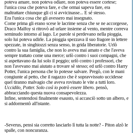
poteva amare, non poteva odiare, non poteva essere cortese;
l'unica cosa che poteva fare, e che ormai sapeva fare, era
maltrattare chiunque gli ci si avvicinasse... E sé stesso.
Era l'unica cosa che gli avessero mai insegnato.
Come prima gli erano scese le lacrime senza che se ne accorgesse,
Draco Malfoy si ritrovò ad urlare insieme al vento, mentre correva
seminudo intorno al lago. Le parole si perdevano nella pioggia,
solo lui poteva udirle. La pioggia spezzava il suo fragore in lettere
spezzate, in singhiozzi senza senso, in grida liberatorie. Urlò
contro la sua famiglia, che non lo aveva mai amato e che l'aveva
sempre trattato come una merce; urlò contro i suoi compagni, che
si aspettavano da lui solo il peggio; urlò contro i professori, che
non l'avevano mai aiutato a trovare sè stesso; ed urlò contro Harry
Potter, l'unica persona che lo potesse salvare. Pregò, con le mani
congiunte al petto, che il ragazzo che è sopravvissuto uccidesse
quel tiranno malvagio che aveva rovinato le vite a tutti loro.
Uccidilo, Potter. Solo così io potrò essere libero.
pensò,
abbracciando questa nuova consapevolezza.
Infine, sentendosi finalmente esausto, si accasciò sotto un albero, e
si addormentò all'istante.
-Severus, pensi sia corretto lasciarlo lì tutta la notte? - Piton alzò le
spalle, con noncuranza.