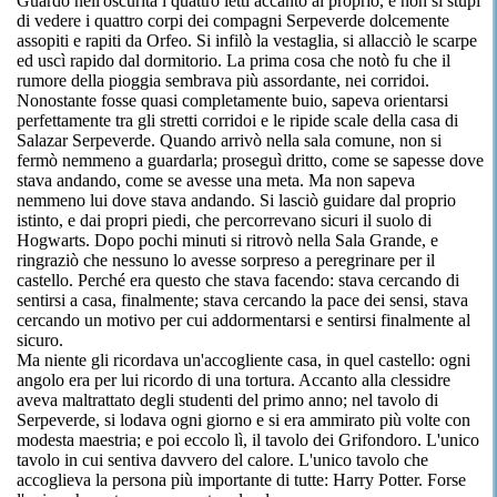
Guardò nell'oscurità i quattro letti accanto al proprio, e non si stupì
di vedere i quattro corpi dei compagni Serpeverde dolcemente
assopiti e rapiti da Orfeo. Si infilò la vestaglia, si allacciò le scarpe
ed uscì rapido dal dormitorio. La prima cosa che notò fu che il
rumore della pioggia sembrava più assordante, nei corridoi.
Nonostante fosse quasi completamente buio, sapeva orientarsi
perfettamente tra gli stretti corridoi e le ripide scale della casa di
Salazar Serpeverde. Quando arrivò nella sala comune, non si
fermò nemmeno a guardarla; proseguì dritto, come se sapesse dove
stava andando, come se avesse una meta. Ma non sapeva
nemmeno lui dove stava andando. Si lasciò guidare dal proprio
istinto, e dai propri piedi, che percorrevano sicuri il suolo di
Hogwarts. Dopo pochi minuti si ritrovò nella Sala Grande, e
ringraziò che nessuno lo avesse sorpreso a peregrinare per il
castello. Perché era questo che stava facendo: stava cercando di
sentirsi a casa, finalmente; stava cercando la pace dei sensi, stava
cercando un motivo per cui addormentarsi e sentirsi finalmente al
sicuro.
Ma niente gli ricordava un'accogliente casa, in quel castello: ogni
angolo era per lui ricordo di una tortura. Accanto alla clessidre
aveva maltrattato degli studenti del primo anno; nel tavolo di
Serpeverde, si lodava ogni giorno e si era ammirato più volte con
modesta maestria; e poi eccolo lì, il tavolo dei Grifondoro. L'unico
tavolo in cui sentiva davvero del calore. L'unico tavolo che
accoglieva la persona più importante di tutte: Harry Potter. Forse