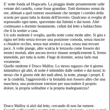
E' notte fonda ad Hogwarts. La pioggia sbatte pesantemente sulle
vetrate del castello, come fosse grandine. Tutti dormono ormai da
ore, abituati a quel rumore assordante che riempie i corridoi della
scuola per quasi tutta la durata dell'inverno. Qualcuno si sveglia di
soprassalto ogni tanto, spaventato dai fulmini e dai tuoni. Altri
continuano a dormire beatamente, cullati dal letto a baldacchino
che li fa sentire a casa.
Un solo studente è sveglio, quella notte come molte altre. Si gira e
rigira nel letto senza trovare una posizione comoda, senza riuscire
a chiudere occhio, senza mai sentirsi a casa, senza mai trovare
pace. A volte piange, altre scalcia le lenzuola come fossero dei
nemici mortali, altre ancora invece rimane semplicemente lì, fermo
immobile, per tutta la notte. Finge di dormire, senza farlo mai
veramente.
Quello studente è Draco Malfoy. Lo stesso ragazzo che ti giorno
intimidisce gli altri, di notte è intimidito dalle ombre e dai tuoni; lo
stesso che ti giorno ride dei mali altrui, la notte, piange i propri. E
se la crudeltà, l'aggressività e la brutalità non fossero altro che una
maschera, una protezione esteriore per nascondere il proprio
dolore, la propria solitudine e la propria inadeguatezza?
Draco Malfoy si alzò dal letto, cercando di non far rumore.