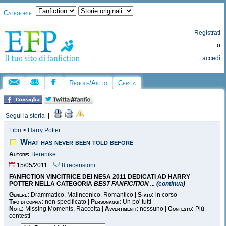
Categorie:
Registrati
o
accedi
Regole/Aiuto
Cerca
Segui la storia
|
Libri
>
Harry Potter
What has never been told before
Autore:
Berenike
15/05/2011
8 recensioni
FANFICTION VINCITRICE DEI NESA 2011 DEDICATI AD HARRY
POTTER NELLA CATEGORIA
BEST FANFICITION ... (
continua
)
Genere:
Drammatico, Malinconico, Romantico |
Stato:
in corso
Tipo di coppia:
non specificato |
Personaggi:
Un po' tutti
Note:
Missing Moments, Raccolta |
Avvertimenti:
nessuno |
Contesto:
Più
contesti