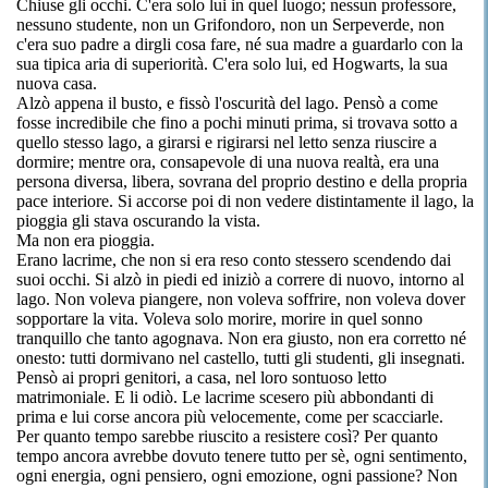
Chiuse gli occhi. C'era solo lui in quel luogo; nessun professore,
nessuno studente, non un Grifondoro, non un Serpeverde, non
c'era suo padre a dirgli cosa fare, né sua madre a guardarlo con la
sua tipica aria di superiorità. C'era solo lui, ed Hogwarts, la sua
nuova casa.
Alzò appena il busto, e fissò l'oscurità del lago. Pensò a come
fosse incredibile che fino a pochi minuti prima, si trovava sotto a
quello stesso lago, a girarsi e rigirarsi nel letto senza riuscire a
dormire; mentre ora, consapevole di una nuova realtà, era una
persona diversa, libera, sovrana del proprio destino e della propria
pace interiore. Si accorse poi di non vedere distintamente il lago, la
pioggia gli stava oscurando la vista.
Ma non era pioggia.
Erano lacrime, che non si era reso conto stessero scendendo dai
suoi occhi. Si alzò in piedi ed iniziò a correre di nuovo, intorno al
lago. Non voleva piangere, non voleva soffrire, non voleva dover
sopportare la vita. Voleva solo morire, morire in quel sonno
tranquillo che tanto agognava. Non era giusto, non era corretto né
onesto: tutti dormivano nel castello, tutti gli studenti, gli insegnati.
Pensò ai propri genitori, a casa, nel loro sontuoso letto
matrimoniale. E li odiò. Le lacrime scesero più abbondanti di
prima e lui corse ancora più velocemente, come per scacciarle.
Per quanto tempo sarebbe riuscito a resistere così? Per quanto
tempo ancora avrebbe dovuto tenere tutto per sè, ogni sentimento,
ogni energia, ogni pensiero, ogni emozione, ogni passione? Non