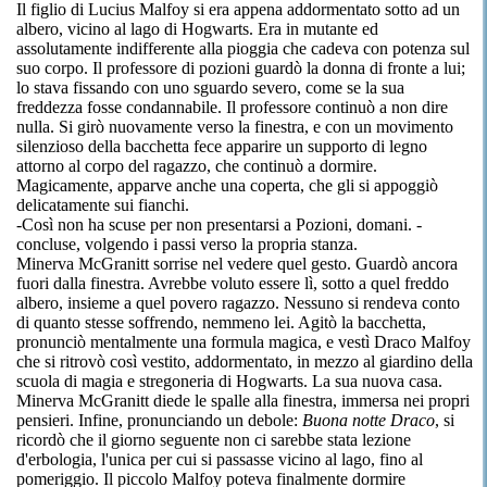
Il figlio di Lucius Malfoy si era appena addormentato sotto ad un
albero, vicino al lago di Hogwarts. Era in mutante ed
assolutamente indifferente alla pioggia che cadeva con potenza sul
suo corpo. Il professore di pozioni guardò la donna di fronte a lui;
lo stava fissando con uno sguardo severo, come se la sua
freddezza fosse condannabile. Il professore continuò a non dire
nulla. Si girò nuovamente verso la finestra, e con un movimento
silenzioso della bacchetta fece apparire un supporto di legno
attorno al corpo del ragazzo, che continuò a dormire.
Magicamente, apparve anche una coperta, che gli si appoggiò
delicatamente sui fianchi.
-Così non ha scuse per non presentarsi a Pozioni, domani. -
concluse, volgendo i passi verso la propria stanza.
Minerva McGranitt sorrise nel vedere quel gesto. Guardò ancora
fuori dalla finestra. Avrebbe voluto essere lì, sotto a quel freddo
albero, insieme a quel povero ragazzo. Nessuno si rendeva conto
di quanto stesse soffrendo, nemmeno lei. Agitò la bacchetta,
pronunciò mentalmente una formula magica, e vestì Draco Malfoy
che si ritrovò così vestito, addormentato, in mezzo al giardino della
scuola di magia e stregoneria di Hogwarts. La sua nuova casa.
Minerva McGranitt diede le spalle alla finestra, immersa nei propri
pensieri. Infine, pronunciando un debole:
Buona notte Draco
, si
ricordò che il giorno seguente non ci sarebbe stata lezione
d'erbologia, l'unica per cui si passasse vicino al lago, fino al
pomeriggio. Il piccolo Malfoy poteva finalmente dormire