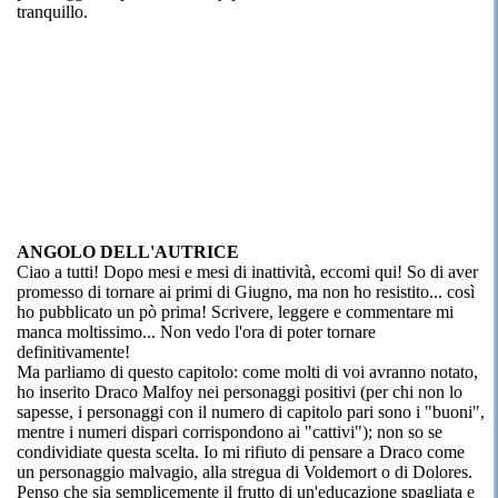
tranquillo.
ANGOLO DELL'AUTRICE
Ciao a tutti! Dopo mesi e mesi di inattività, eccomi qui! So di aver
promesso di tornare ai primi di Giugno, ma non ho resistito... così
ho pubblicato un pò prima! Scrivere, leggere e commentare mi
manca moltissimo... Non vedo l'ora di poter tornare
definitivamente!
Ma parliamo di questo capitolo: come molti di voi avranno notato,
ho inserito Draco Malfoy nei personaggi positivi (per chi non lo
sapesse, i personaggi con il numero di capitolo pari sono i "buoni",
mentre i numeri dispari corrispondono ai "cattivi"); non so se
condividiate questa scelta. Io mi rifiuto di pensare a Draco come
un personaggio malvagio, alla stregua di Voldemort o di Dolores.
Penso che sia semplicemente il frutto di un'educazione spagliata e