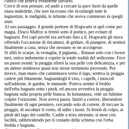
l'unico che poteva veramente salvarlo.
Cercò di non pensare, ed andò a cercare la pace fuori da quelle
mura maledette, che non facevano che ricordargli tutte le
ingiustizie, le malignità, le infamie che aveva commesso in quegli
anni.
Al suo passaggio, il grande portone di Hogwarts si aprì come per
magia. Draco Malfoy si fermò sotto il portico, per evitare di
bagnarsi. Poi capì perché era arrivato fino a lì. Hogwarts gli stava
offrendo l'occasione di riscattarsi, di gridare, di piangere, di sentirsi
finalmente a casa, senza che nessuno se ne accorgesse.
Si sfilò le scarpe, la vestaglia, il pigiama... Rimase solo con i boxer
neri, unico indumento a coprire la totale nudità del sedicenne. Fece
un passo avanti: la pioggia sfiorò la sua pelle con delicatezza, e per
un attimo sembrava quasi non stesse nemmeno piovendo. Poi
invece, man mano che camminava verso il lago, sentiva la pioggia
cadere più fittamente, bagnandogli il viso, i capelli, i muscoli
sull'addome, le gambe, le mutande. Poteva sentire il freddo
dell'erba bagnata sotto i piedi, ed ancora avvertiva la pioggia
bagnata sulla propria pelle bianca. In lontananza, vide un fulmine
colpire l'orizzonte. Non aveva paura. Iniziò a correre, liberandosi
finalmente di ogni pensiero, cercando solo di correre, di toccare la
pioggia, di ascoltare il vento, di udire i tuoni. Si fermò di colpo, ai
piedi del lago del castello. Cadde a terra stremato, si stese con
facilità, rabbrividendo per il contatto della schiena con l'erba
fredda e bagnata.