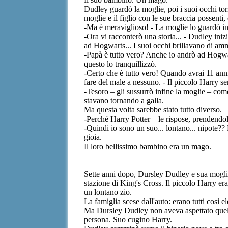
Dudley guardò la moglie, poi i suoi occhi tor
moglie e il figlio con le sue braccia possenti, 
-Ma è meraviglioso! - La moglie lo guardò inc
-Ora vi racconterò una storia... - Dudley inizi
ad Hogwarts... I suoi occhi brillavano di ammi
-Papà è tutto vero? Anche io andrò ad Hogwar
questo lo tranquillizzò.
-Certo che è tutto vero! Quando avrai 11 ann
fare del male a nessuno. - Il piccolo Harry s
-Tesoro – gli sussurrò infine la moglie – come
stavano tornando a galla.
Ma questa volta sarebbe stato tutto diverso.
-Perché Harry Potter – le rispose, prendendol
-Quindi io sono un suo... lontano... nipote??
gioia.
Il loro bellissimo bambino era un mago.
Sette anni dopo, Dursley Dudley e sua moglie, 
stazione di King's Cross. Il piccolo Harry er
un lontano zio.
La famiglia scese dall'auto: erano tutti così 
Ma Dursley Dudley non aveva aspettato quel gi
persona. Suo cugino Harry.