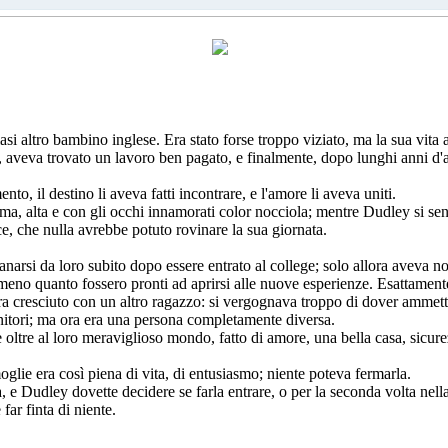
i altro bambino inglese. Era stato forse troppo viziato, ma la sua vita 
e, aveva trovato un lavoro ben pagato, e finalmente, dopo lunghi anni d'
o, il destino li aveva fatti incontrare, e l'amore li aveva uniti.
ima, alta e con gli occhi innamorati color nocciola; mentre Dudley si sen
ce, che nulla avrebbe potuto rovinare la sua giornata.
anarsi da loro subito dopo essere entrato al college; solo allora aveva no
eno quanto fossero pronti ad aprirsi alle nuove esperienze. Esattament
a cresciuto con un altro ragazzo: si vergognava troppo di dover amme
genitori; ma ora era una persona completamente diversa.
re al loro meraviglioso mondo, fatto di amore, una bella casa, sicurezz
glie era così piena di vita, di entusiasmo; niente poteva fermarla.
 e Dudley dovette decidere se farla entrare, o per la seconda volta nella
far finta di niente.