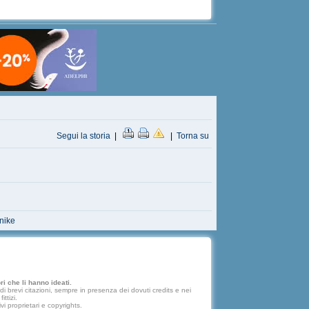
Segui la storia
|
|
Torna su
nike
i che li hanno ideati.
 brevi citazioni, sempre in presenza dei dovuti credits e nei
ttizi.
vi proprietari e copyrights.