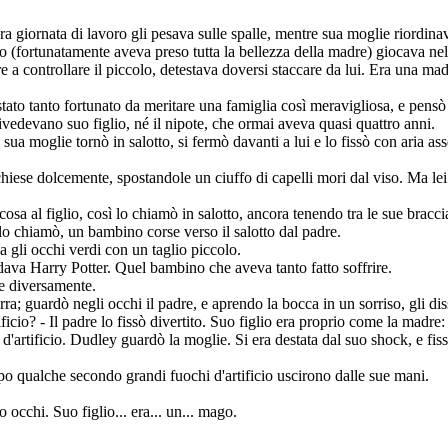
 giornata di lavoro gli pesava sulle spalle, mentre sua moglie riordina
o (fortunatamente aveva preso tutta la bellezza della madre) giocava nel
 a controllare il piccolo, detestava doversi staccare da lui. Era una m
ato tanto fortunato da meritare una famiglia così meravigliosa, e pensò
rivedevano suo figlio, né il nipote, che ormai aveva quasi quattro anni.
ua moglie tornò in salotto, si fermò davanti a lui e lo fissò con aria asse
hiese dolcemente, spostandole un ciuffo di capelli mori dal viso. Ma lei
sa al figlio, così lo chiamò in salotto, ancora tenendo tra le sue bracci
o chiamò, un bambino corse verso il salotto dal padre.
 gli occhi verdi con un taglio piccolo.
rdava Harry Potter. Quel bambino che aveva tanto fatto soffrire.
e diversamente.
ra; guardò negli occhi il padre, e aprendo la bocca in un sorriso, gli dis
ificio? - Il padre lo fissò divertito. Suo figlio era proprio come la mad
 d'artificio. Dudley guardò la moglie. Si era destata dal suo shock, e fiss
opo qualche secondo grandi fuochi d'artificio uscirono dalle sue mani.
occhi. Suo figlio... era... un... mago.