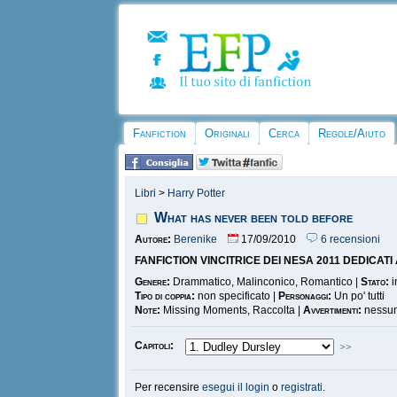
Fanfiction
Originali
Cerca
Regole/Aiuto
Libri
>
Harry Potter
What has never been told before
Autore:
Berenike
17/09/2010
6 recensioni
FANFICTION VINCITRICE DEI NESA 2011 DEDICA
Genere:
Drammatico, Malinconico, Romantico |
Stato:
i
Tipo di coppia:
non specificato |
Personaggi:
Un po' tutti
Note:
Missing Moments, Raccolta |
Avvertimenti:
nessun
Capitoli:
>>
Per recensire
esegui il login
o
registrati
.