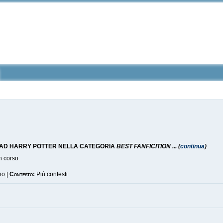
TI AD HARRY POTTER NELLA CATEGORIA
BEST FANFICITION ... (
continua
)
n corso
o |
Contesto:
Più contesti