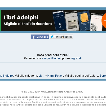
Cosa pensi della storia?
Per recensire
esegui il login
oppure
registrati
.
a indietro
/ Vai alla categoria:
Libri
>
Harry Potter
/ Vai alla pagina dell'autore:
Bere
© dal 2001, EFP (www.efpfanfic.net). Creato da Erika.
nsabilità per gli scritti pubblicati in esso, in quanto esclusiva opera e proprietà degli autor
 senza il consenso del proprietario del materiale, nemmeno parzialmente (con la sola esclusione di
e termini concessi dalla legge). Tutti i soggetti descritti nelle storie sono maggiorenni e/o comunque fi
presenti nelle fanfic di questo sito sono utilizzati senza alcun fine di lucro e nel rispetto dei rispetti