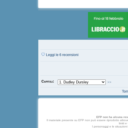
Leggi le 6 recensioni
Capitoli:
>>
Torn
EFP non ha alcuna respo
Il materiale presente su EFP non può essere riprodotto altrove
limiti 
I personaggi e le situazioni 