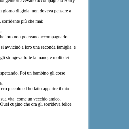
 suoi genitori avevano accompagnato Harry
un giorno di gioia, non doveva pensare a
, sorridente più che mai:
o.
ato che loro non potevano accompagnarlo
, si avvicinò a loro una seconda famiglia, e
gli stringeva forte la mano, e molti dei
 aspettando. Poi un bambino gli corse
li.
ero piccolo ed ho fatto apparire il mio
a sua vita, come un vecchio amico.
 Quel cugino che ora gli sorrideva felice