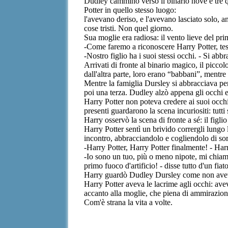
Dudley camminò verso il binario nove e tre q
Potter in quello stesso luogo:
l'avevano deriso, e l'avevano lasciato solo, 
cose tristi. Non quel giorno.
Sua moglie era radiosa: il vento lieve del pr
-Come faremo a riconoscere Harry Potter, teso
-Nostro figlio ha i suoi stessi occhi. - Si ab
Arrivati di fronte al binario magico, il picc
dall'altra parte, loro erano “babbani”, mentre
Mentre la famiglia Dursley si abbracciava per 
poi una terza. Dudley alzò appena gli occhi e
Harry Potter non poteva credere ai suoi occhi.
presenti guardarono la scena incuriositi: tutti
Harry osservò la scena di fronte a sé: il figl
Harry Potter sentì un brivido corrergli lungo
incontro, abbracciandolo e cogliendolo di so
-Harry Potter, Harry Potter finalmente! - Harry
-Io sono un tuo, più o meno nipote, mi chiamo
primo fuoco d'artificio! - disse tutto d'un fi
Harry guardò Dudley Dursley come non aveva m
Harry Potter aveva le lacrime agli occhi: ave
accanto alla moglie, che piena di ammirazion
Com'è strana la vita a volte.