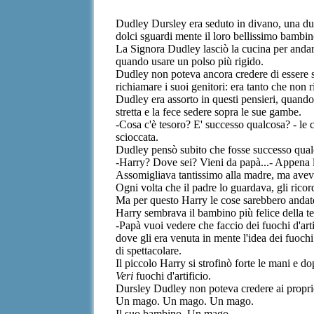
Dudley Dursley era seduto in divano, una dura
dolci sguardi mente il loro bellissimo bambin
La Signora Dudley lasciò la cucina per andare
quando usare un polso più rigido.
Dudley non poteva ancora credere di essere st
richiamare i suoi genitori: era tanto che non 
Dudley era assorto in questi pensieri, quando s
stretta e la fece sedere sopra le sue gambe.
-Cosa c'è tesoro? E' successo qualcosa? - le c
scioccata.
Dudley pensò subito che fosse successo qualco
-Harry? Dove sei? Vieni da papà...- Appena l
Assomigliava tantissimo alla madre, ma aveva
Ogni volta che il padre lo guardava, gli rico
Ma per questo Harry le cose sarebbero andat
Harry sembrava il bambino più felice della ter
-Papà vuoi vedere che faccio dei fuochi d'art
dove gli era venuta in mente l'idea dei fuochi
di spettacolare.
Il piccolo Harry si strofinò forte le mani e d
Veri
fuochi d'artificio.
Dursley Dudley non poteva credere ai proprio 
Un mago. Un mago. Un mago.
Il suo bambino. Un mago.