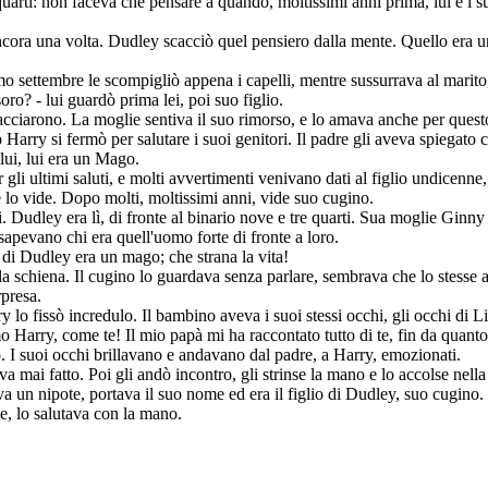
uarti: non faceva che pensare a quando, moltissimi anni prima, lui e i
ancora una volta. Dudley scacciò quel pensiero dalla mente. Quello era 
imo settembre le scompigliò appena i capelli, mentre sussurrava al marito
ro? - lui guardò prima lei, poi suo figlio.
bracciarono. La moglie sentiva il suo rimorso, e lo amava anche per quest
olo Harry si fermò per salutare i suoi genitori. Il padre gli aveva spieg
 lui, lui era un Mago.
gli ultimi saluti, e molti avvertimenti venivano dati al figlio undicenne
 lo vide. Dopo molti, moltissimi anni, vide suo cugino.
 Dudley era lì, di fronte al binario nove e tre quarti. Sua moglie Ginny 
 sapevano chi era quell'uomo forte di fronte a loro.
io di Dudley era un mago; che strana la vita!
 la schiena. Il cugino lo guardava senza parlare, sembrava che lo stesse
rpresa.
 lo fissò incredulo. Il bambino aveva i suoi stessi occhi, gli occhi di Li
 Harry, come te! Il mio papà mi ha raccontato tutto di te, fin da quanto 
ato. I suoi occhi brillavano e andavano dal padre, a Harry, emozionati.
ai fatto. Poi gli andò incontro, gli strinse la mano e lo accolse nell
va un nipote, portava il suo nome ed era il figlio di Dudley, suo cugino.
e, lo salutava con la mano.