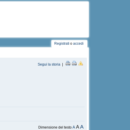
Registrati
o
accedi
Segui la storia
|
A
A
A
Dimensione del testo