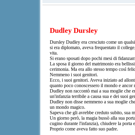
Dudley Dursley
Dursley Dudley era cresciuto come un qualsias
si era diplomato, aveva frequentato il colleg
vita.
Si erano sposati dopo pochi mesi di fidanzament
La sposa il giorno del matrimonio era belliss
cerimonia. Ma era allo stesso tempo così feli
Nemmeno i suoi genitori.
Ecco, i suoi genitori. Aveva iniziato ad allont
quanto poco conoscessero il mondo e ancor m
Dudley non raccontò mai a sua moglie che er
un'infanzia terribile a causa sua e dei suoi 
Dudley non disse nemmeno a sua moglie che olt
un mondo magico.
Sapeva che gli avrebbe creduto subito, sua mo
Un giorno però, la magia bussò alla sua porta,
cugino durante l'infanzia), chiudere la porta e 
Proprio come aveva fatto suo padre.