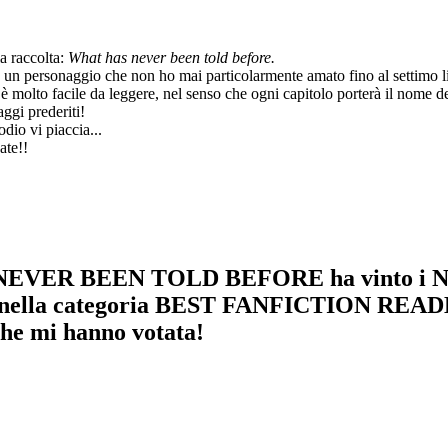
la raccolta:
What has never been told before.
un personaggio che non ho mai particolarmente amato fino al settimo lib
 è molto facile da leggere, nel senso che ogni capitolo porterà il nome d
ggi prederiti!
dio vi piaccia...
ate!!
NEVER BEEN TOLD BEFORE ha vinto i NES
lla categoria BEST FANFICTION READE
 che mi hanno votata!