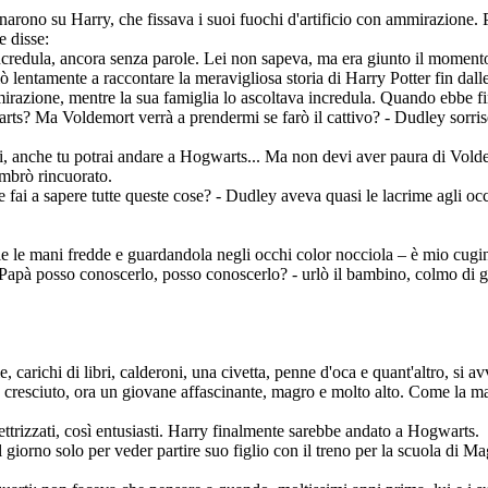
narono su Harry, che fissava i suoi fuochi d'artificio con ammirazione. P
e disse:
redula, ancora senza parole. Lei non sapeva, ma era giunto il momento d
ò lentamente a raccontare la meravigliosa storia di Harry Potter fin dalle 
razione, mentre la sua famiglia lo ascoltava incredula. Quando ebbe finit
ts? Ma Voldemort verrà a prendermi se farò il cattivo? - Dudley sorris
i, anche tu potrai andare a Hogwarts... Ma non devi aver paura di Vold
embrò rincuorato.
 fai a sapere tutte queste cose? - Dudley aveva quasi le lacrime agli occ
e le mani fredde e guardandola negli occhi color nocciola – è mio cugino
 Papà posso conoscerlo, posso conoscerlo? - urlò il bambino, colmo di gi
carichi di libri, calderoni, una civetta, penne d'oca e quant'altro, si av
a cresciuto, ora un giovane affascinante, magro e molto alto. Come la m
elettrizzati, così entusiasti. Harry finalmente sarebbe andato a Hogwarts.
orno solo per veder partire suo figlio con il treno per la scuola di Ma