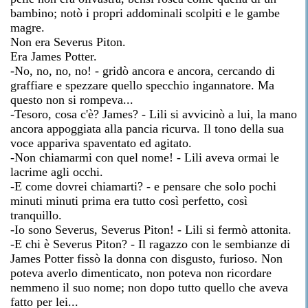
bambino; notò i propri addominali scolpiti e le gambe
magre.
Non era Severus Piton.
Era James Potter.
-No, no, no, no! - gridò ancora e ancora, cercando di
graffiare e spezzare quello specchio ingannatore. Ma
questo non si rompeva...
-Tesoro, cosa c'è? James? - Lili si avvicinò a lui, la mano
ancora appoggiata alla pancia ricurva. Il tono della sua
voce appariva spaventato ed agitato.
-Non chiamarmi con quel nome! - Lili aveva ormai le
lacrime agli occhi.
-E come dovrei chiamarti? - e pensare che solo pochi
minuti minuti prima era tutto così perfetto, così
tranquillo.
-Io sono Severus, Severus Piton! - Lili si fermò attonita.
-E chi è Severus Piton? - Il ragazzo con le sembianze di
James Potter fissò la donna con disgusto, furioso. Non
poteva averlo dimenticato, non poteva non ricordare
nemmeno il suo nome; non dopo tutto quello che aveva
fatto per lei...