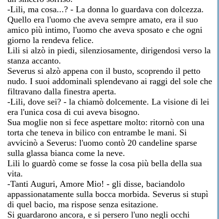
-Lili, ma cosa...? - La donna lo guardava con dolcezza.
Quello era l'uomo che aveva sempre amato, era il suo
amico più intimo, l'uomo che aveva sposato e che ogni
giorno la rendeva felice.
Lili si alzò in piedi, silenziosamente, dirigendosi verso la
stanza accanto.
Severus si alzò appena con il busto, scoprendo il petto
nudo. I suoi addominali splendevano ai raggi del sole che
filtravano dalla finestra aperta.
-Lili, dove sei? - la chiamò dolcemente. La visione di lei
era l'unica cosa di cui aveva bisogno.
Sua moglie non si fece aspettare molto: ritornò con una
torta che teneva in bilico con entrambe le mani. Si
avvicinò a Severus: l'uomo contò 20 candeline sparse
sulla glassa bianca come la neve.
Lili lo guardò come se fosse la cosa più bella della sua
vita.
-Tanti Auguri, Amore Mio! - gli disse, baciandolo
appassionatamente sulla bocca morbida. Severus si stupì
di quel bacio, ma rispose senza esitazione.
Si guardarono ancora, e si persero l'uno negli occhi