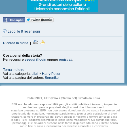
Leggi le 8 recensioni
Ricorda la storia
|
Cosa pensi della storia?
Per recensire
esegui il login
oppure
registrati
.
Torna indietro
Vai alla categoria:
Libri
>
Harry Potter
Vai alla pagina dell'autore:
Berenike
© dal 2001, EFP (www.efpfanfic.net). Creato da Erika.
EFP non ha alcuna responsabilità per gli scritti pubblicati in esso, in quanto
esclusiva opera e proprietà degli autori che li hanno ideati.
Il materiale presente su EFP non può essere riprodotto altrove senza il consenso del
proprietario del materiale, nemmeno parzialmente (con la sola esclusione di brevi
citazioni, sempre in presenza dei dovuti credits e nei limiti e termini concessi dalla
legge). Tutti i soggetti descritti nelle storie sono maggiorenni e/o comunque fittizi.
I personaggi e le situazioni presenti nelle fanfic di questo sito sono utilizzati senza
alcun fine di lucro e nel rispetto dei rispettivi proprietari e copyrights.