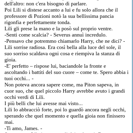
dell'altro: non c'era bisogno di parlare.
Poi Lili si distese accanto a lui e fu solo allora che il
professore di Pozioni notò la sua bellissima pancia
rigonfia e perfettamente tonda.
Lili gli prese la mano e la posò sul proprio ventre.
-Senti come scalcia? - Severus annuì incredulo.
-Pensavo che potremmo chiamarlo Harry, che ne dici? -
Lili sorrise radiosa. Era così bella alla luce del sole, il
suo sorriso scaldava ogni cosa e riempiva la stanza di
gioia.
-E' perfetto – rispose lui, baciandole la fronte e
ascoltando i battiti del suo cuore – come te. Spero abbia i
tuoi occhi... -
Non poteva ancora sapere come, ma Piton sapeva, in
cuor suo, che quel piccolo Harry avrebbe avuto i grandi
occhi verdi di Lili.
I più belli che lui avesse mai visto...
Lili lo abbracciò forte, poi lo guardò ancora negli occhi,
sperando che quel momento e quella gioia non finissero
mai.
-Ti amo, James. -