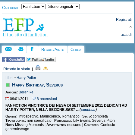
Categorie:
Registrati
o
accedi
Regole/Aiuto
Cerca
Ricorda la storia
|
Libri
>
Harry Potter
Happy Birthday, Severus
Autore:
Berenike
09/01/2011
8 recensioni
FANFICTION VINCITRICE DEI NESA DI SETTEMBRE 2011 DEDICATI AD
HARRY POTTER, NELLA SEZIONE
BEST ... (
continua
)
Genere:
Introspettivo, Malinconico, Romantico |
Stato:
completa
Tipo di coppia:
non specificato |
Personaggi:
Lily Evans, Severus Piton
Note:
Missing Moments |
Avvertimenti:
nessuno |
Contesto:
Contesto
generale/vago