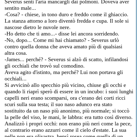
Severus sentì l'aria mancargli dai polmoni. Doveva aver
sentito male...
-Cosa? - chiese, in tono duro e freddo come il ghiaccio.
La stanza attorno a loro diventò fredda e cupa. Il sole si
nascose dietro le nuvole nere.
-Ho detto che ti amo...- disse lei ancora sorridendo.
-No, dopo... Come mi hai chiamato? - Severus urlò
contro quella donna che aveva amato più di qualsiasi
altra cosa.
-James... perché? - Severus si alzò di scatto, infilandosi
gli occhiali che trovò sul comodino.
Aveva agito d'istinto, ma perché? Lui non portava gli
occhiali...
Si avvicinò allo specchio più vicino, chiuse gli occhi e
quando li riaprì sperò di essere in un incubo: i suoi lunghi
capelli neri erano scomparsi, ora c'erano dei corti ricci
scuri sulla sua testa; il suo naso adunco era stato
sostituito da un naso più anonimo, più normale; si toccò
la pelle del viso, le mani, le labbra: era tutto così diverso.
Analizzò i propri occhi: non erano più neri come la pece,
al contrario erano azzurri come il cielo d'estate. La sua
pelle non era olivastra, bensì rosea come quella di un