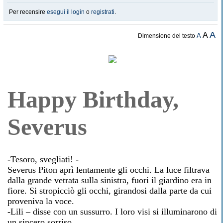
Per recensire
esegui il login
o
registrati
.
A
A
A
Dimensione del testo
Happy Birthday,
Severus
-Tesoro, svegliati! -
Severus Piton aprì lentamente gli occhi. La luce filtrava
dalla grande vetrata sulla sinistra, fuori il giardino era in
fiore. Si stropicciò gli occhi, girandosi dalla parte da cui
proveniva la voce.
-Lili – disse con un sussurro. I loro visi si illuminarono di
un sincero sorriso.