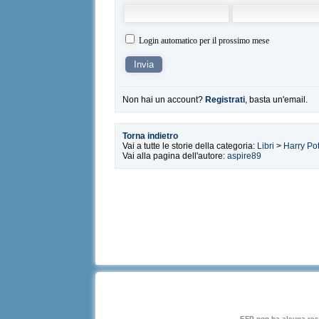
Login automatico per il prossimo mese
Non hai un account?
Registrati
, basta un'email.
Torna indietro
Vai a tutte le storie della categoria:
Libri
>
Harry Pot
Vai alla pagina dell'autore:
aspire89
EFP non ha alcuna respo