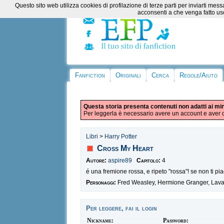
Questo sito web utilizza cookies di profilazione di terze parti per inviarti m
acconsenti a che venga fatto uso
Fanfiction
Originali
Cerca
Regole/Aiuto
Questa storia presenta contenuti non adatti ai mi
Per leggerla è necessario avere un account e aver d
Libri
>
Harry Potter
Cross My Heart
Autore:
aspire89
Capitolo:
4
é una fremione rossa, e ripeto "rossa"! se non ti pia
Personaggi:
Fred Weasley, Hermione Granger, Lav
Per leggere, fai il login
Nickname:
Password: