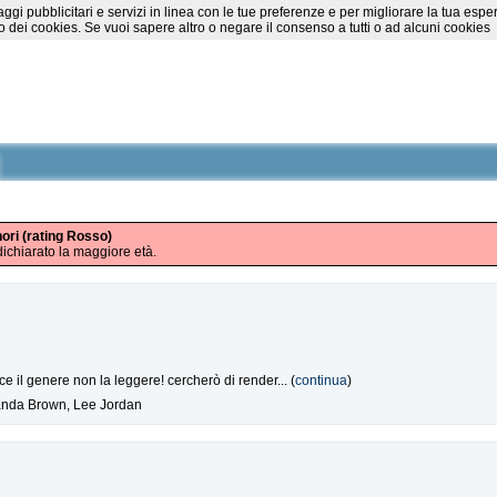
essaggi pubblicitari e servizi in linea con le tue preferenze e per migliorare la tu
 dei cookies. Se vuoi sapere altro o negare il consenso a tutti o ad alcuni cookies
nori (rating Rosso)
ichiarato la maggiore età.
ce il genere non la leggere! cercherò di render... (
continua
)
anda Brown, Lee Jordan