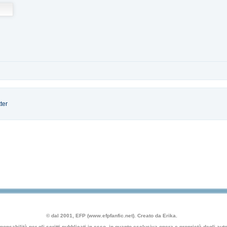
ter
© dal 2001, EFP (www.efpfanfic.net). Creato da Erika.
nsabilità per gli scritti pubblicati in esso, in quanto esclusiva opera e proprietà degli autor