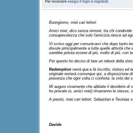
Per recensire
esegui il login
o
registrati
.
Buongiorno, miei cari lettori.
Amici miei, dico senza remore: tra chi condivide i
consapevolezza che solo l'amicizia riesce ad egu
Vi scrivo oggi per comunicarvi che dopo tanto tem
dovute principalmente a tutte quelle attività che
sarebbe potuta essere di più, molto di più, con l
Per questo ho deciso di fare un reboot della stes
Redemption
verrà qua e là riscritto, risteso ed
originale resterà comunque qui, a disposizione di 
presenza che ogni volta ci conforta: la virtù dei suo
Mi auguro vivamente che abbiate il desiderio di
ho provate io, amici miei) rimarranno le stesse, s
A presto, miei cari lettori. Sebastian e Tevinias
Davide