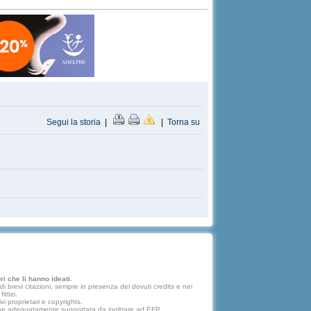
Segui la storia
|
|
Torna su
i che li hanno ideati.
 brevi citazioni, sempre in presenza dei dovuti credits e nei
ttizi.
vi proprietari e copyrights.
lazione adeguatamente supportata da inoltrare ad EFP.