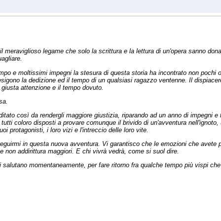
l meraviglioso legame che solo la scrittura e la lettura di un'opera sanno dona
agliare.
po e moltissimi impegni la stesura di questa storia ha incontrato non pochi os
 esigono la dedizione ed il tempo di un qualsiasi ragazzo ventenne. Il dispiace
a giusta attenzione e il tempo dovuto.
sa.
 editato così da rendergli maggiore giustizia, riparando ad un anno di impegni e
tutti coloro disposti a provare comunque il brivido di un'avventura nell'ignoto, 
i protagonisti, i loro vizi e l'intreccio delle loro vite.
 seguirmi in questa nuova avventura. Vi garantisco che le emozioni che avete
e non addirittura maggiori. E chi vivrà vedrà, come si suol dire.
 vi salutano momentaneamente, per fare ritorno fra qualche tempo più vispi che