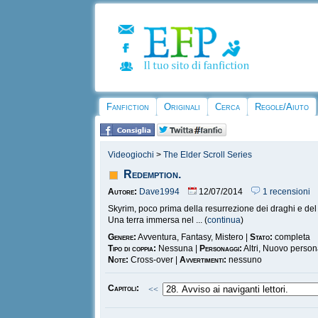
Fanfiction
Originali
Cerca
Regole/Aiuto
Videogiochi
>
The Elder Scroll Series
Redemption.
Autore:
Dave1994
12/07/2014
1 recensioni
Skyrim, poco prima della resurrezione dei draghi e del r
Una terra immersa nel ... (
continua
)
Genere:
Avventura, Fantasy, Mistero |
Stato:
completa
Tipo di coppia:
Nessuna |
Personaggi:
Altri, Nuovo perso
Note:
Cross-over |
Avvertimenti:
nessuno
Capitoli:
<<