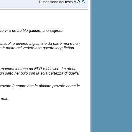
A
A
A
Dimensione del testo
re vi è un sottile gaudio, una segreta
tacoli e diverse ingiustizie da parte mia e non,
re è molto nel vedere che questa long fiction
 trascorsi lontano da EFP e dal web. La storia
un salto nel buio con la sola certezza di quella
 provato (sempre che le abbiate provate come le
 mai.