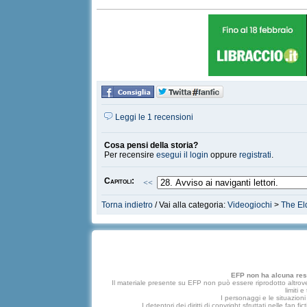
Leggi le 1 recensioni
Cosa pensi della storia?
Per recensire
esegui il login
oppure
registrati
.
Capitoli:
<<
Torna indietro
/ Vai alla categoria:
Videogiochi
>
The El
EFP non ha alcuna respo
Il materiale presente su EFP non può essere riprodotto altrove
limiti 
I personaggi e le situazioni 
I detentori dei diritti di copyright sfruttati nelle f