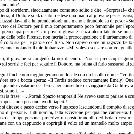
mo andando?–
po di sorridermi sfacciatamente come suo solito e dire: –Sorpresa!– che
terra, il Dottore si alzò subito e tese una mano al giovane per scusarsi
piazzai davanti a lui prendendogli una mano e tirandolo su di peso: –S
overo del Dottore per il mio comportamento poco femminile per l’epoc
i preoccupa per me? Un povero giovane senza alcun talento se non que
ane della bella Firenze, non merita la preoccupazione e il turbamento di
sì colto sia per le parole così tristi. Non capivo come un ragazzo bello 
ntervenne, notando il mio imbarazzo: –Mi volevo scusare con voi gentil
uii, il giovane si congedò da noi dicendo: –Non si preoccupi signore.
li sorrisi e feci per seguire il Dottore, ma prima di farlo sussurrai al
seguii finchè non raggiungemmo un locale con un insolito nome: “Vortic
n’ora ero a bocca aperta: –Il Tardis traduce correttamente Emely! Ques
o quando visitarono la Terra, per consentire di viaggiare da Gallifrey a
versi, sono i…–
ai la frase: –…Portali Spazio-temporali! Ne avevo sentito parlare a scuo
 Tempo… non possono averli riaperti!–
e si diresse a passo deciso verso l’ingresso lasciandomi il compito di segu
no di persone. Tutti uomini, fatta eccezione per qualche cameriera. I
zo a troppe persone, preferivo un posto tranquillo ed isolato così mi 
ane con un cappuccio a coprirgli il volto ed un mantello molto ampio c
do atroce così coperto, ma non erano affari miei, così chiesi semplice