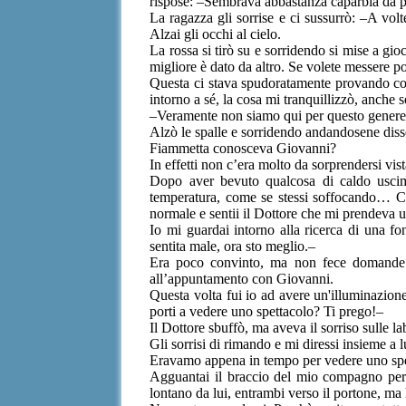
rispose: –Sembrava abbastanza caparbia da po
La ragazza gli sorrise e ci sussurrò: –A vo
Alzai gli occhi al cielo.
La rossa si tirò su e sorridendo si mise a gi
migliore è dato da altro. Se volete messere 
Questa ci stava spudoratamente provando col
intorno a sé, la cosa mi tranquillizzò, anche 
–Veramente non siamo qui per questo genere di
Alzò le spalle e sorridendo andandosene disse:
Fiammetta conosceva Giovanni?
In effetti non c’era molto da sorprendersi v
Dopo aver bevuto qualcosa di caldo uscimmo
temperatura, come se stessi soffocando… Ca
normale e sentii il Dottore che mi prendeva
Io mi guardai intorno alla ricerca di una fo
sentita male, ora sto meglio.–
Era poco convinto, ma non fece domande. 
all’appuntamento con Giovanni.
Questa volta fui io ad avere un'illuminazion
porti a vedere uno spettacolo? Ti prego!–
Il Dottore sbuffò, ma aveva il sorriso sulle 
Gli sorrisi di rimando e mi diressi insieme a l
Eravamo appena in tempo per vedere uno spetta
Agguantai il braccio del mio compagno per e
lontano da lui, entrambi verso il portone, ma l