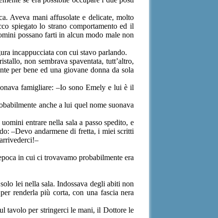
cca. Aveva mani affusolate e delicate, molto
cco spiegato lo strano comportamento ed il
 uomini possano farti in alcun modo male non
gura incappucciata con cui stavo parlando.
istallo, non sembrava spaventata, tutt’altro,
gente per bene ed una giovane donna da sola
uonava famigliare: –Io sono Emely e lui è il
probabilmente anche a lui quel nome suonava
uomini entrare nella sala a passo spedito, e
do: –Devo andarmene di fretta, i miei scritti
arrivederci!–
l’epoca in cui ci trovavamo probabilmente era
olo lei nella sala. Indossava degli abiti non
 per renderla più corta, con una fascia nera
l tavolo per stringerci le mani, il Dottore le