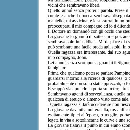
vicini che sembravano liberi.
Quello annuì senza proferir parola. Prese il
curate e anche la bocca sembrava disegnata
mantello, mi avvicinai e le sussurrai in un 
preoccuparti il mio compagno ed io ti difend
Il Dottore mi domandò con gli occhi che stess
La giovane lo guardò di sottecchi e poi, anco
sembrava solo infastidita: –Mi dispiace di 
può sembrare una facile preda agli stolti. In
Quella ragazza era interessante, dal suo sgu
mio compagno, John.–
Lei annuì senza scomporsi, guardai il Signo
famigliare.
Prima che qualcuno potesse parlare Pampinea 
guardarsi intorno alla ricerca di qualcosa, o 
probabilmente non sono stati apprezzati, o fo
E scappò via aprendo la porta sul retro; i tre
Sembravano agenti di sorveglianza, quella rag
qualcosa di eretico o almeno visto come tale.
–Quella ragazza si farà uccidere se non ries
La giovane davanti a noi era alta, rossa di c
esattamente tipici all’epoca, o meglio, port
legata in vita a sottolinearne le curve e una 
La giovane fissava il punto in cui erano scomp