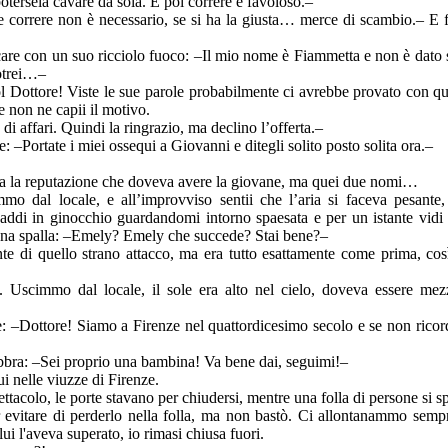
tersela cavare da sola. E poi correre è favoloso.–
lte correre non è necessario, se si ha la giusta… merce di scambio.– E
ocare con un suo ricciolo fuoco: –Il mio nome è Fiammetta e non è dato s
potrei…–
 Dottore! Viste le sue parole probabilmente ci avrebbe provato con q
se non ne capii il motivo.
 affari. Quindi la ringrazio, ma declino l’offerta.–
 –Portate i miei ossequi a Giovanni e ditegli solito posto solita ora.–
ista la reputazione che doveva avere la giovane, ma quei due nomi…
 dal locale, e all’improvviso sentii che l’aria si faceva pesante,
ddi in ginocchio guardandomi intorno spaesata e per un istante vidi 
 una spalla: –Emely? Emely che succede? Stai bene?–
nte di quello strano attacco, ma era tutto esattamente come prima, cos
Uscimmo dal locale, il sole era alto nel cielo, doveva essere me
e: –Dottore! Siamo a Firenze nel quattordicesimo secolo e se non ricord
labbra: –Sei proprio una bambina! Va bene dai, seguimi!–
ui nelle viuzze di Firenze.
colo, le porte stavano per chiudersi, mentre una folla di persone si sp
vitare di perderlo nella folla, ma non bastò. Ci allontanammo sempre
ui l'aveva superato, io rimasi chiusa fuori.