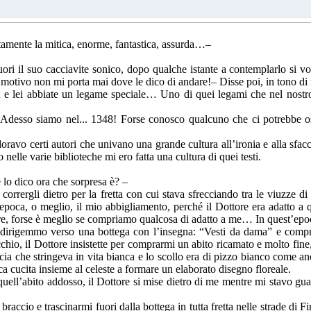
amente la mitica, enorme, fantastica, assurda…–
ori il suo cacciavite sonico, dopo qualche istante a contemplarlo si volt
otivo non mi porta mai dove le dico di andare!– Disse poi, in tono di r
u e lei abbiate un legame speciale… Uno di quei legami che nel nostr
 –Adesso siamo nel... 1348! Forse conosco qualcuno che ci potrebbe osp
doravo certi autori che univano una grande cultura all’ironia e alla sfa
nelle varie biblioteche mi ero fatta una cultura di quei testi.
 lo dico ora che sorpresa è? –
corrergli dietro per la fretta con cui stava sfrecciando tra le viuzze di
poca, o meglio, il mio abbigliamento, perché il Dottore era adatto a q
e, forse è meglio se compriamo qualcosa di adatto a me… In quest’epoc
 dirigemmo verso una bottega con l’insegna: “Vesti da dama” e comp
hio, il Dottore insistette per comprarmi un abito ricamato e molto fine
scia che stringeva in vita bianca e lo scollo era di pizzo bianco come an
nca cucita insieme al celeste a formare un elaborato disegno floreale.
uell’abito addosso, il Dottore si mise dietro di me mentre mi stavo gua
braccio e trascinarmi fuori dalla bottega in tutta fretta nelle strade di Fi