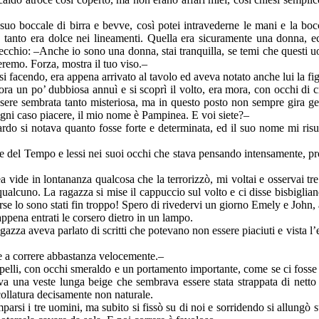
 suo boccale di birra e bevve, così potei intravederne le mani e la bo
 tanto era dolce nei lineamenti. Quella era sicuramente una donna, e
orecchio: –Anche io sono una donna, stai tranquilla, se temi che questi
eremo. Forza, mostra il tuo viso.–
i facendo, era appena arrivato al tavolo ed aveva notato anche lui la fi
ra un po’ dubbiosa annuì e si scoprì il volto, era mora, con occhi di cr
essere sembrata tanto misteriosa, ma in questo posto non sempre gira 
 ogni caso piacere, il mio nome è Pampinea. E voi siete?–
ardo si notava quanto fosse forte e determinata, ed il suo nome mi ris
re del Tempo e lessi nei suoi occhi che stava pensando intensamente, 
vide in lontananza qualcosa che la terrorizzò, mi voltai e osservai tre 
qualcuno. La ragazza si mise il cappuccio sul volto e ci disse bisbiglian
rse lo sono stati fin troppo! Spero di rivedervi un giorno Emely e John, 
 appena entrati le corsero dietro in un lampo.
azza aveva parlato di scritti che potevano non essere piaciuti e vista 
ce a correre abbastanza velocemente.–
apelli, con occhi smeraldo e un portamento importante, come se ci fosse s
ava una veste lunga beige che sembrava essere stata strappata di netto
scollatura decisamente non naturale.
arsi i tre uomini, ma subito si fissò su di noi e sorridendo si allungò su