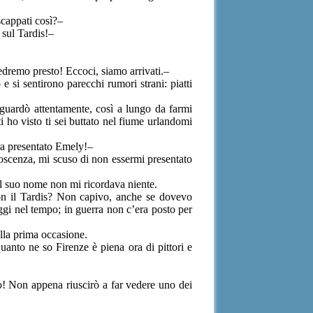
scappati così?–
 sul Tardis!–
dremo presto! Eccoci, siamo arrivati.–
 si sentirono parecchi rumori strani: piatti
 guardò attentamente, così a lungo da farmi
 ho visto ti sei buttato nel fiume urlandomi
ra presentato Emely!–
oscenza, mi scuso di non essermi presentato
 il suo nome non mi ricordava niente.
 con il Tardis? Non capivo, anche se dovevo
gi nel tempo; in guerra non c’era posto per
alla prima occasione.
anto ne so Firenze è piena ora di pittori e
po! Non appena riuscirò a far vedere uno dei