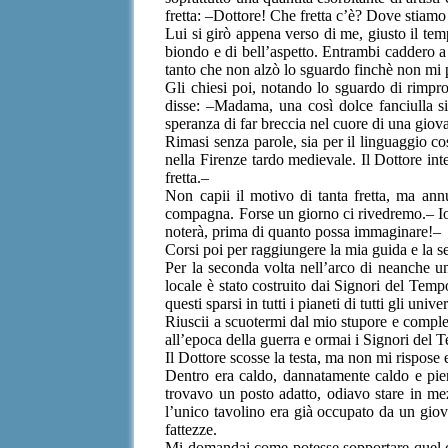
fretta: –Dottore! Che fretta c’è? Dove stia
Lui si girò appena verso di me, giusto il tem
biondo e di bell’aspetto. Entrambi caddero a 
tanto che non alzò lo sguardo finchè non mi 
Gli chiesi poi, notando lo sguardo di rimpr
disse: –Madama, una così dolce fanciulla s
speranza di far breccia nel cuore di una giov
Rimasi senza parole, sia per il linguaggio co
nella Firenze tardo medievale. Il Dottore i
fretta.–
Non capii il motivo di tanta fretta, ma ann
compagna. Forse un giorno ci rivedremo.– Io g
noterà, prima di quanto possa immaginare!–
Corsi poi per raggiungere la mia guida e la 
Per la seconda volta nell’arco di neanche u
locale è stato costruito dai Signori del Temp
questi sparsi in tutti i pianeti di tutti gli uni
Riuscii a scuotermi dal mio stupore e complet
all’epoca della guerra e ormai i Signori del
Il Dottore scosse la testa, ma non mi rispose 
Dentro era caldo, dannatamente caldo e pie
trovavo un posto adatto, odiavo stare in mez
l’unico tavolino era già occupato da un giov
fattezze.
Mi domandai come potesse sopportare quel cal