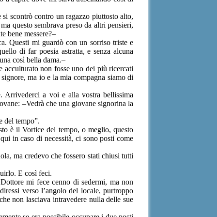
 si scontrò contro un ragazzo piuttosto alto,
, ma questo sembrava preso da altri pensieri,
tate bene messere?–
a. Questi mi guardò con un sorriso triste e
llo di far poesia astratta, e senza alcuna
 una così bella dama.–
e acculturato non fosse uno dei più ricercati
e signore, ma io e la mia compagna siamo di
 Arrivederci a voi e alla vostra bellissima
 giovane: –Vedrà che una giovane signorina la
e del tempo”.
to è il Vortice del tempo, o meglio, questo
 qui in caso di necessità, ci sono posti come
la, ma credevo che fossero stati chiusi tutti
irlo. E così feci.
l Dottore mi fece cenno di sedermi, ma non
diressi verso l’angolo del locale, purtroppo
he non lasciava intravedere nulla delle sue
mente se era possibile occupare i due posti