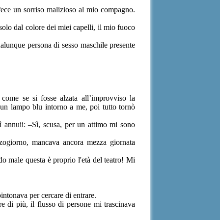
 fece un sorriso malizioso al mio compagno.
olo dal colore dei miei capelli, il mio fuoco
ualunque persona di sesso maschile presente
 come se si fosse alzata all’improvviso la
un lampo blu intorno a me, poi tutto tornò
ì annuii: –Sì, scusa, per un attimo mi sono
zzogiorno, mancava ancora mezza giornata
o male questa è proprio l'età del teatro! Mi
intonava per cercare di entrare.
 di più, il flusso di persone mi trascinava