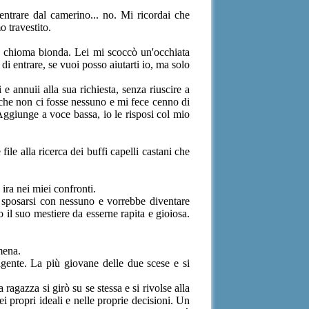
entrare dal camerino... no. Mi ricordai che
 travestito.
a chioma bionda. Lei mi scoccò un'occhiata
di entrare, se vuoi posso aiutarti io, ma solo
e annuii alla sua richiesta, senza riuscire a
do che non ci fosse nessuno e mi fece cenno di
 Aggiunge a voce bassa, io le risposi col mio
file alla ricerca dei buffi capelli castani che
 ira nei miei confronti.
 sposarsi con nessuno e vorrebbe diventare
to il suo mestiere da esserne rapita e gioiosa.
mena.
nte. La più giovane delle due scese e si
agazza si girò su se stessa e si rivolse alla
 propri ideali e nelle proprie decisioni. Un