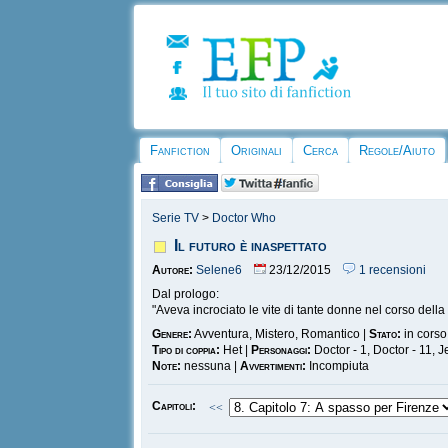
Fanfiction
Originali
Cerca
Regole/Aiuto
Serie TV
>
Doctor Who
Il futuro è inaspettato
Autore:
Selene6
23/12/2015
1 recensioni
Dal prologo:
"Aveva incrociato le vite di tante donne nel corso della 
Genere:
Avventura, Mistero, Romantico |
Stato:
in corso
Tipo di coppia:
Het |
Personaggi:
Doctor - 1, Doctor - 11,
Note:
nessuna |
Avvertimenti:
Incompiuta
Capitoli:
<<