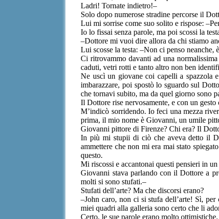
Ladri! Tornate indietro!–
Solo dopo numerose stradine percorse il Dotto
Lui mi sorrise come suo solito e rispose: –P
Io lo fissai senza parole, ma poi scossi la test
–Dottore mi vuoi dire allora da chi stiamo 
Lui scosse la testa: –Non ci penso neanche, 
Ci ritrovammo davanti ad una normalissima vi
caduti, vetri rotti e tanto altro non ben identif
Ne uscì un giovane coi capelli a spazzola e
imbarazzare, poi spostò lo sguardo sul Dotto
che tornavi subito, ma da quel giorno sono p
Il Dottore rise nervosamente, e con un gesto
M’indicò sorridendo. Io feci una mezza rive
prima, il mio nome è Giovanni, un umile pitt
Giovanni pittore di Firenze? Chi era? Il Dott
In più mi stupii di ciò che aveva detto il 
ammettere che non mi era mai stato spiegato
questo.
Mi riscossi e accantonai questi pensieri in u
Giovanni stava parlando con il Dottore a pro
molti si sono stufati.–
Stufati dell’arte? Ma che discorsi erano?
–John caro, non ci si stufa dell’arte! Sì, p
miei quadri alla galleria sono certo che li ad
Certo, le sue parole erano molto ottimistich