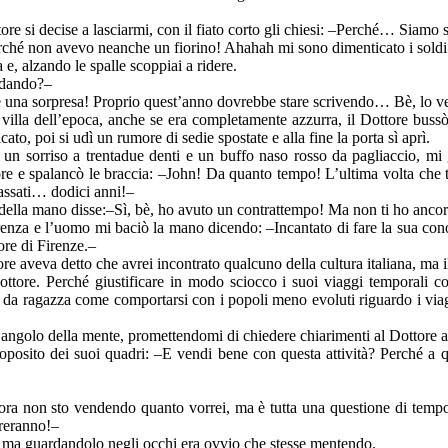
re si decise a lasciarmi, con il fiato corto gli chiesi: –Perché… Siamo 
erché non avevo neanche un fiorino! Ahahah mi sono dimenticato i soldi
a e, alzando le spalle scoppiai a ridere.
andando?–
è una sorpresa! Proprio quest’anno dovrebbe stare scrivendo… Bè, lo ve
lla dell’epoca, anche se era completamente azzurra, il Dottore bussò e
icato, poi si udì un rumore di sedie spostate e alla fine la porta sì aprì.
 un sorriso a trentadue denti e un buffo naso rosso da pagliaccio, mi
re e spalancò le braccia: –John! Da quanto tempo! L’ultima volta che ti
assati… dodici anni!–
 della mano disse:–Sì, bè, ho avuto un contrattempo! Ma non ti ho anco
renza e l’uomo mi baciò la mano dicendo: –Incantato di fare la sua con
ore di Firenze.–
ore aveva detto che avrei incontrato qualcuno della cultura italiana, ma
Dottore. Perché giustificare in modo sciocco i suoi viaggi temporali
 da ragazza come comportarsi con i popoli meno evoluti riguardo i viag
n angolo della mente, promettendomi di chiedere chiarimenti al Dottore 
posito dei suoi quadri: –E vendi bene con questa attività? Perché a qu
er ora non sto vendendo quanto vorrei, ma è tutta una questione di tem
oreranno!–
e, ma guardandolo negli occhi era ovvio che stesse mentendo.