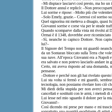
–Mi dispiace lasciarvi così presto, ma ho un
Il Dottore annuì e replicò: –Non preoccuparti
Lui sorrise e ripose: –Molto più che volentier
–Solo Emely, grazie.– Corressi col sorriso sul
Quel signorina mi metteva a disagio, quasi fo
Giovanni sorrise e corse via per le strade traf
Quando scomparve dalla vista mi rivolsi al Do
Ormai è il 1348, dovrebbe aver ricominciato
–Sì, neanche io capisco Dottore. Non capis
lui?–
Il Signore del Tempo non mi guardò neanche 
da un Sontaran bloccato sulla Terra che volev
sua nave. All’epoca Giovanni era a Napoli e
era salvato e non potevo lasciarlo andare in 
Certo, mi aveva risposto ad una domanda, m
pensasse.
–Dottore e perché non gli hai rivelato questo
Lui sta volta si fermò e mi guardò, sembrav
tecnologia, non possiamo rivelare loro ciò 
Mi diedi della stupida per non averci pensat
cancellati e sostituiti con le armi, i metodi di
Lui lesse nel mio sguardo il dolore per la m
Giovanni!–
Così dicendo mi prese per mano e mi trascinò 
soprattutto una quantità esorbitante di artist