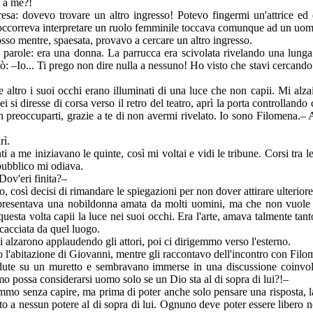
e a me?!
resa: dovevo trovare un altro ingresso! Potevo fingermi un'attrice ed 
 occorreva interpretare un ruolo femminile toccava comunque ad un uomo
sso mentre, spaesata, provavo a cercare un altro ingresso.
a parole: era una donna. La parrucca era scivolata rivelando una lung
ò: –Io... Ti prego non dire nulla a nessuno! Ho visto che stavi cercando 
 altro i suoi occhi erano illuminati di una luce che non capii. Mi alzai 
i si diresse di corsa verso il retro del teatro, aprì la porta controllan
on preoccuparti, grazie a te di non avermi rivelato. Io sono Filomena.–
rì.
 a me iniziavano le quinte, così mi voltai e vidi le tribune. Corsi tra le 
pubblico mi odiava.
Dov'eri finita?–
o, così decisi di rimandare le spiegazioni per non dover attirare ulteriore
ppresentava una nobildonna amata da molti uomini, ma che non vuole
e questa volta capii la luce nei suoi occhi. Era l'arte, amava talmente tan
 cacciata da quel luogo.
si alzarono applaudendo gli attori, poi ci dirigemmo verso l'esterno.
o l'abitazione di Giovanni, mentre gli raccontavo dell'incontro con Filo
e su un muretto e sembravano immerse in una discussione coinvolge
o possa considerarsi uomo solo se un Dio sta al di sopra di lui?!–
mmo senza capire, ma prima di poter anche solo pensare una risposta, la r
 nessun potere al di sopra di lui. Ognuno deve poter essere libero nei