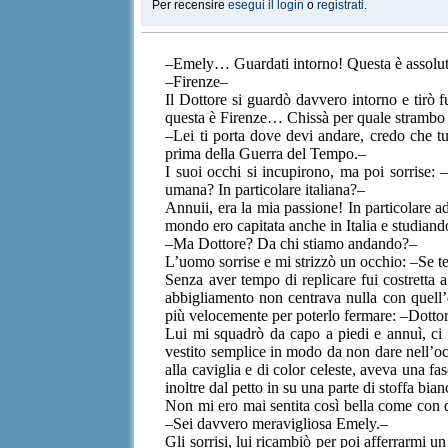
Per recensire
esegui il login
o
registrati
.
–Emely… Guardati intorno! Questa è assolut
–Firenze–
Il Dottore si guardò davvero intorno e tirò fu
questa è Firenze… Chissà per quale strambo m
–Lei ti porta dove devi andare, credo che t
prima della Guerra del Tempo.–
I suoi occhi si incupirono, ma poi sorrise:
umana? In particolare italiana?–
Annuii, era la mia passione! In particolare a
mondo ero capitata anche in Italia e studiando 
–Ma Dottore? Da chi stiamo andando?–
L’uomo sorrise e mi strizzò un occhio: –Se te
Senza aver tempo di replicare fui costretta a 
abbigliamento non centrava nulla con quell’e
più velocemente per poterlo fermare: –Dottor
Lui mi squadrò da capo a piedi e annuì, ci
vestito semplice in modo da non dare nell’occ
alla caviglia e di color celeste, aveva una fa
inoltre dal petto in su una parte di stoffa bia
Non mi ero mai sentita così bella come con q
–Sei davvero meravigliosa Emely.–
Gli sorrisi, lui ricambiò per poi afferrarmi un 