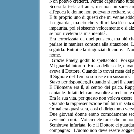
Non potevo crederci. Perchè capitavano tutt
Scossi la testa affranta, ma non mi sarei ar
all'epoca le donne non potevano recitare, se
E fu proprio uno di questi che mi venne addo
Lo guardai, ma ciò che vidi mi lasciò senz
impaurita, poi si sistemò velocemente e si alz
se non rivelerai la mia identità.–
Era terrorizzata da quel pensiero, ma più che
parlare in maniera consona alla situazione. Le
seguirla. Entrai e la ringraziai di cuore: –N
nome.
–Grazie Emely, goditi lo spettacolo!– Poi spa
Mi guardai intorno. Ero su delle scale, davanti
aveva il Dottore. Quando lo trovai metà del 
Il Signore del Tempo sorrise e mi sussurrò: –
Stavo per rispondergli quando si aprì il sipari
E Filomena era lì, al centro del palco. Ra
cantante. Infatti lei cantava oltre a recitare 
Era la sua vita, per questo non voleva essere
Quando la rappresentazione finì tutti in sala 
Ormai era quasi sera, così ci dirigemmo vers
Due giovani donne erano comodamente sedut
avvicinò a noi: –Voi credete forse che un uom
Sembrava infuriata. Io e il Dottore ci guarda
compagna: –L'uomo non deve essere soggetto a