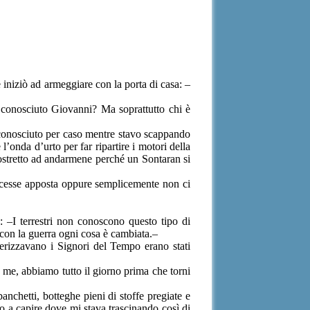
 iniziò ad armeggiare con la porta di casa: –
 conosciuto Giovanni? Ma soprattutto chi è
 conosciuto per caso mentre stavo scappando
’onda d’urto per far ripartire i motori della
ostretto ad andarmene perché un Sontaran si
acesse apposta oppure semplicemente non ci
: –I terrestri non conoscono questo tipo di
con la guerra ogni cosa è cambiata.–
terizzavano i Signori del Tempo erano stati
 me, abbiamo tutto il giorno prima che torni
anchetti, botteghe pieni di stoffe pregiate e
vo a capire dove mi stava trascinando così di