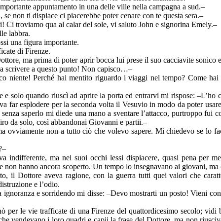
 importante appuntamento in una delle ville nella campagna a sud.–
, se non ti dispiace ci piacerebbe poter cenare con te questa sera.–
i! Ci troviamo qua al calar del sole, vi saluto John e signorina Emely.–
le labbra.
ssi una figura importante.
ficate di Firenze.
ttore, ma prima di poter aprir bocca lui prese il suo cacciavite sonico e
 a scrivere a questo punto! Non capisco…–
co niente! Perché hai mentito riguardo i viaggi nel tempo? Come hai
e solo quando riuscì ad aprire la porta ed entrarvi mi rispose: –L’ho
a far esplodere per la seconda volta il Vesuvio in modo da poter usare l
 senza saperlo mi diede una mano a sventare l’attacco, purtroppo fui c
giro da solo, così abbandonai Giovanni e partii.–
a ovviamente non a tutto ciò che volevo sapere. Mi chiedevo se lo f
?–
a indifferente, ma nei suoi occhi lessi dispiacere, quasi pena per me
che non hanno ancora scoperto. Un tempo lo insegnavano ai giovani, ma 
o, il Dottore aveva ragione, con la guerra tutti quei valori che carat
 distruzione e l’odio.
ia ignoranza e sorridendo mi disse: –Devo mostrarti un posto! Vieni con
per le vie trafficate di una Firenze del quattordicesimo secolo; vidi b
i che vendevano i loro quadri e capii la frase del Dottore, ma non riusci