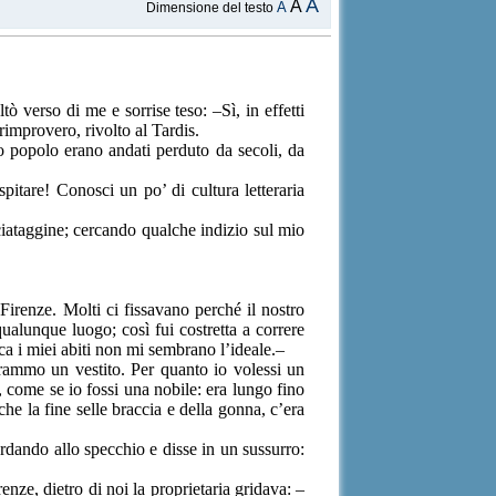
A
A
A
Dimensione del testo
ò verso di me e sorrise teso: –Sì, in effetti
improvero, rivolto al Tardis.
o popolo erano andati perduto da secoli, da
itare! Conosci un po’ di cultura letteraria
cciataggine; cercando qualche indizio sul mio
 Firenze. Molti ci fissavano perché il nostro
ualunque luogo; così fui costretta a correre
a i miei abiti non mi sembrano l’ideale.–
rammo un vestito. Per quanto io volessi un
, come se io fossi una nobile: era lungo fino
che la fine selle braccia e della gonna, c’era
rdando allo specchio e disse in un sussurro:
renze, dietro di noi la proprietaria gridava: –