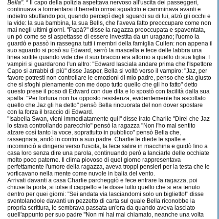
Bella".
* Il capo della polizia aspettava nervoso all'uscita dei passeggeri,
continuava a tormentarsi il berretto ormai sgualcito e camminava avanti e
indietro sbuffando poi, quando percepì degli sguardi su di lui, alzò gli occhi e
la vide: la sua bambina, la sua Bells, che l'aveva fatto preoccupare come non
mai negli ultimi giorni. "Papà?" disse la ragazza preoccupata e spaventata,
un pò come se si aspettasse di essere investita da un uragano; l'uomo la
guardò e passò in rassegna tutti i membri della famiglia Cullen: non appena il
suo sguardo si posò su Edward, serrò la mascella e fece delle labbra una
linea sottile quando vide che il suo braccio era attorno a quello di sua figlia. I
vampiri si guardarono l'un altro: "Edward lasciala andare prima che l'Ispettore
Capo si arrabbi di più" disse Jasper, Bella si voltò verso il vampiro: "Jaz, per
favore potresti non controllare le emozioni di mio padre, penso che sia giusto
che si sfoghi pienamente con me dopo tutto quello che gli ho fatto" detto
questo prese il poso di Edward con due dita e lo spostò con facilità dalla sua
spalla: "Per fortuna non ha opposto resistenza, evidentemente ha ascoltato
quello che Jaz gli ha detto" pensò Bella rincuorata del non dover spostare
con la forza il braccio di Edward.
"Isabella Swan, vieni immediatamente qui!" disse irato Charlie "Direi che Jaz
lo stava controllando parecchio" pensò la ragazza "Non l'ho mai sentito
alzare così tanto la voce, soprattutto in pubblico" pensò Bella che,
rassegnata, andò in contro a suo padre. Charlie le diede le spalle e
incominciò a dirigersi verso l'uscita, la fece salire in macchina e guidò fino a
casa loro senza dire una parola, continuando però a lanciarle delle occhiate
molto poco paterne. Il clima piovoso di quel giorno rappresentava
perfettamente l'umore della ragazza, aveva troppi pensieri per la testa che le
vorticavano nella mente come nuvole in balia del vento.
Arrivati davanti a casa Charlie parcheggiò e fece entrare la ragazza, poi
chiuse la porta, si tolse il cappello e le disse tutto quello che si era tenuto
dentro per quei giorni: "Sei andata via lasciandomi solo un biglietto!" disse
sventolandole davanti un pezzetto di carta sul quale Bella riconobbe la
propria scrittura, le sembrava passata un'era da quando aveva lasciato
quell'appunto per suo padre "Non mi hai mai chiamato, neanche una volta