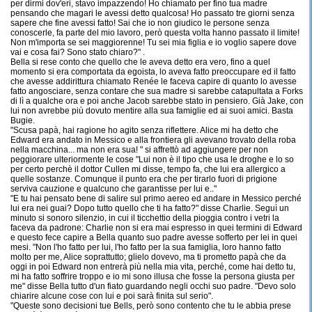
per dirmi dov'eri, stavo impazzendo! Ho chiamato per fino tua madre
pensando che magari le avessi detto qualcosa! Ho passato tre giorni senza
sapere che fine avessi fatto! Sai che io non giudico le persone senza
conoscerle, fa parte del mio lavoro, però questa volta hanno passato il limite!
Non m'importa se sei maggiorenne! Tu sei mia figlia e io voglio sapere dove
vai e cosa fai? Sono stato chiaro?" .
Bella si rese conto che quello che le aveva detto era vero, fino a quel
momento si era comportata da egoista, lo aveva fatto preoccupare ed il fatto
che avesse addirittura chiamato Renée le faceva capire di quanto lo avesse
fatto angosciare, senza contare che sua madre si sarebbe catapultata a Forks
di lì a qualche ora e poi anche Jacob sarebbe stato in pensiero. Già Jake, con
lui non avrebbe più dovuto mentire alla sua famiglie ed ai suoi amici. Basta
Bugie.
"Scusa papà, hai ragione ho agito senza riflettere. Alice mi ha detto che
Edward era andato in Messico e alla frontiera gli avevano trovato della roba
nella macchina... ma non era sua! " si affrettò ad aggiungere per non
peggiorare ulteriormente le cose "Lui non è il tipo che usa le droghe e lo so
per certo perchè il dottor Cullen mi disse, tempo fa, che lui era allergico a
quelle sostanze. Comunque il punto era che per tirarlo fuori di prigione
serviva cauzione e qualcuno che garantisse per lui e.."
"E tu hai pensato bene di salire sul primo aereo ed andare in Messico perché
lui era nei guai? Dopo tutto quello che ti ha fatto?" disse Charlie. Seguì un
minuto si sonoro silenzio, in cui il ticchettio della pioggia contro i vetri la
faceva da padrone: Charlie non si era mai espresso in quei termini di Edward
e questo fece capire a Bella quanto suo padre avesse sofferto per lei in quei
mesi. "Non l'ho fatto per lui, l'ho fatto per la sua famiglia, loro hanno fatto
molto per me, Alice soprattutto; glielo dovevo, ma ti prometto papà che da
oggi in poi Edward non entrerà più nella mia vita, perché, come hai detto tu,
mi ha fatto soffrire troppo e io mi sono illusa che fosse la persona giusta per
me" disse Bella tutto d'un fiato guardando negli occhi suo padre. "Devo solo
chiarire alcune cose con lui e poi sarà finita sul serio".
"Queste sono decisioni tue Bells, però sono contento che tu le abbia prese