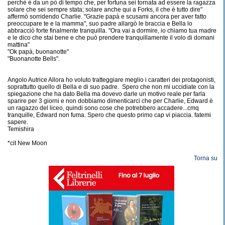
perchè è da un pò di tempo che, per fortuna sei tornata ad essere la ragazza
solare che sei sempre stata; solare anche qui a Forks, il che è tutto dire"
affermò sorridendo Charlie. "Grazie papà e scusami ancora per aver fatto
preoccupare te e la mamma", suo padre allargò le braccia e Bella lo
abbracciò forte finalmente tranquilla. "Ora vai a dormire, io chiamo tua madre
e le dico che stai bene e che può prendere tranquillamente il volo di domani
mattina"
"Ok papà, buonanotte"
"Buonanotte Bells".
Angolo Autrice Allora ho voluto tratteggiare meglio i caratteri dei protagonisti,
soprattutto quello di Bella e di suo padre. Spero che non mi uccidiate con la
spiegazione che ha dato Bella ma dovevo darle un motivo reale per farla
sparire per 3 giorni e non dobbiamo dimenticarci che per Charlie, Edward è
un ragazzo del liceo, quindi sono cose che potrebbero accadere...cmq
tranquille, Edward non fuma. Spero che questo primo cap vi piaccia. fatemi
sapere.
Temishira
*cit New Moon
Torna su