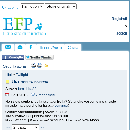
Categorie:
Registrati
o
accedi
Regole/Aiuto
Cerca
Segui la storia
|
Libri
>
Twilight
Una scelta diversa
Autore:
temishira88
08/01/2016
2 recensioni
Non siete contenti della scelta di Bella? Se anche voi come me ci siete
rimaste male perchè lei ha p... (
continua
)
Genere:
Sovrannaturale |
Stato:
in corso
Tipo di coppia:
Het |
Personaggi:
Un po' tutti
Note:
What if? |
Avvertimenti:
nessuno |
Contesto:
New Moon
<<
>>