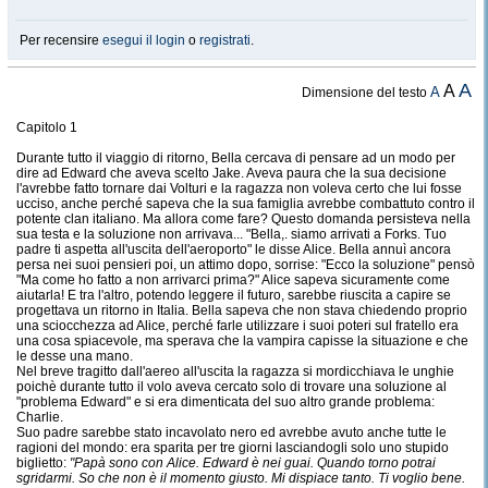
Per recensire
esegui il login
o
registrati
.
A
A
A
Dimensione del testo
Capitolo 1
Durante tutto il viaggio di ritorno, Bella cercava di pensare ad un modo per
dire ad Edward che aveva scelto Jake. Aveva paura che la sua decisione
l'avrebbe fatto tornare dai Volturi e la ragazza non voleva certo che lui fosse
ucciso, anche perché sapeva che la sua famiglia avrebbe combattuto contro il
potente clan italiano. Ma allora come fare? Questo domanda persisteva nella
sua testa e la soluzione non arrivava... "Bella,. siamo arrivati a Forks. Tuo
padre ti aspetta all'uscita dell'aeroporto" le disse Alice. Bella annuì ancora
persa nei suoi pensieri poi, un attimo dopo, sorrise: "Ecco la soluzione" pensò
"Ma come ho fatto a non arrivarci prima?" Alice sapeva sicuramente come
aiutarla! E tra l'altro, potendo leggere il futuro, sarebbe riuscita a capire se
progettava un ritorno in Italia. Bella sapeva che non stava chiedendo proprio
una sciocchezza ad Alice, perché farle utilizzare i suoi poteri sul fratello era
una cosa spiacevole, ma sperava che la vampira capisse la situazione e che
le desse una mano.
Nel breve tragitto dall'aereo all'uscita la ragazza si mordicchiava le unghie
poichè durante tutto il volo aveva cercato solo di trovare una soluzione al
"problema Edward" e si era dimenticata del suo altro grande problema:
Charlie.
Suo padre sarebbe stato incavolato nero ed avrebbe avuto anche tutte le
ragioni del mondo: era sparita per tre giorni lasciandogli solo uno stupido
biglietto:
"Papà sono con Alice. Edward è nei guai. Quando torno potrai
sgridarmi. So che non è il momento giusto. Mi dispiace tanto. Ti voglio bene.