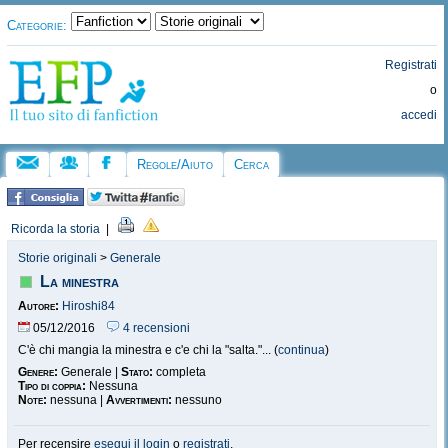
Categorie:
Registrati
o
accedi
Regole/Aiuto
Cerca
Ricorda la storia
|
Storie originali
>
Generale
La minestra
Autore:
Hiroshi84
05/12/2016
4 recensioni
C'è chi mangia la minestra e c'e chi la "salta."... (
continua
)
Genere:
Generale |
Stato:
completa
Tipo di coppia:
Nessuna
Note:
nessuna |
Avvertimenti:
nessuno
Per recensire
esegui il login
o
registrati
.