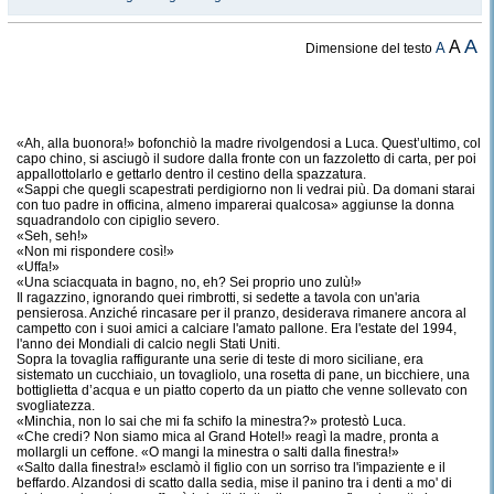
A
A
A
Dimensione del testo
«Ah, alla buonora!» bofonchiò la madre rivolgendosi a Luca. Quest’ultimo, col
capo chino, si asciugò il sudore dalla fronte con un fazzoletto di carta, per poi
appallottolarlo e gettarlo dentro il cestino della spazzatura.
«Sappi che quegli scapestrati perdigiorno non li vedrai più. Da domani starai
con tuo padre in officina, almeno imparerai qualcosa» aggiunse la donna
squadrandolo con cipiglio severo.
«Seh, seh!»
«Non mi rispondere così!»
«Uffa!»
«Una sciacquata in bagno, no, eh? Sei proprio uno zulù!»
Il ragazzino, ignorando quei rimbrotti, si sedette a tavola con un'aria
pensierosa. Anziché rincasare per il pranzo, desiderava rimanere ancora al
campetto con i suoi amici a calciare l'amato pallone. Era l'estate del 1994,
l'anno dei Mondiali di calcio negli Stati Uniti.
Sopra la tovaglia raffigurante una serie di teste di moro siciliane, era
sistemato un cucchiaio, un tovagliolo, una rosetta di pane, un bicchiere, una
bottiglietta d’acqua e un piatto coperto da un piatto che venne sollevato con
svogliatezza.
«Minchia, non lo sai che mi fa schifo la minestra?» protestò Luca.
«Che credi? Non siamo mica al Grand Hotel!» reagì la madre, pronta a
mollargli un ceffone. «O mangi la minestra o salti dalla finestra!»
«Salto dalla finestra!» esclamò il figlio con un sorriso tra l'impaziente e il
beffardo. Alzandosi di scatto dalla sedia, mise il panino tra i denti a mo' di