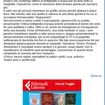
pirata e nel contempo afferrò la bottiglietta d’acqua per ficcarla sotto la
maglietta. Dopodiché, corse in direzione della finestra aperta per lanciarsi
giù.
​Il salto non gli procurò nemmeno un graffio anche perché abitava a piano
terra. Nel mentre, alle sue spalle si udirono le urla della genitrice tra cui si
accodava l'immancabile "disgraziato!"
Nel percorrere a passo svelto il marciapiede, sgranocchiò la rosetta,
preservando l’intera bottiglietta d’acqua poiché prevedeva di berne dei sorsi
tra una partitella e l'altra. Oltre a ciò, provò ad immaginare le conseguenze
della sua bravata. Forse all'imbrunire, una volta rientrato in casa, i suoi
genitori l'avrebbero spedito a letto senza cena o, peggio presentandogli la
stessa minestra riscaldata, per di più negandogli la TV e la paghetta
settimanale di diecimila lire fino in autunno. Ma tale preoccupazione finì per
dissiparsi appena giunse davanti al campetto. Salvatore, Tonino, Rosario,
Alessandro e Giuseppe erano sempre lì a giocare; assai stupiti, non si
aspettavano di rivederlo quel pomeriggio, conoscendo di quanto fosse
rompiballe la mamma del loro coetaneo.
«Forza, mezze seghe, passatemi la palla!» gridò Luca, euforico.
Tredici anni e sentirli tutti.
Torna su