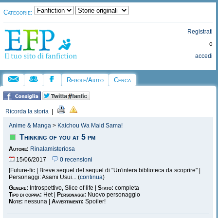
Categorie:
Registrati
o
accedi
Regole/Aiuto
Cerca
Ricorda la storia
|
Anime & Manga
>
Kaichou Wa Maid Sama!
Thinking of you at 5 pm
Autore:
Rinalamisteriosa
15/06/2017
0 recensioni
[Future-fic | Breve sequel del sequel di "Un'intera biblioteca da scoprire" |
Personaggi: Asami Usui... (
continua
)
Genere:
Introspettivo, Slice of life |
Stato:
completa
Tipo di coppia:
Het |
Personaggi:
Nuovo personaggio
Note:
nessuna |
Avvertimenti:
Spoiler!