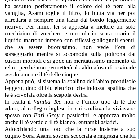
ha assunto perfettamente il colore del tè nero alla
vaniglia, Asami toglie il filtro, lo butta via per poi
affrettarsi a riempire una tazza dal bordo leggermente
ricurvo. Per finire, lei si appresta a mettere un solo
cucchiaino di zucchero e mescola in senso orario il
liquido marrone intenso con riflessi giallognoli spenti,
che sa essere buonissimo, non vede l’ora di
sorseggiarlo mentre si accomoda sulla poltrona dai
cuscini morbidi e si gode un meritatissimo momento di
relax, perché non permetterà al caldo afoso di rovinarle
assolutamente il tè delle cinque.
Appena può, si sistema la spallina dell’abito prendisole
leggero, tinto di blu elettrico, che indossa, spallina che
le è scivolata oltre la scapola destra.
In realtà il
Vanilla Tea
non è l’unico tipo di tè che
adora, al collegio inglese in cui studiava la viziavano
spesso con
Earl Gray
e pasticcini, e apprezza molto
anche il tè verde o il tè bianco, entrambi asiatici.
Adocchiando una foto che la ritrae insieme a suo
cugino Sora, Asami sospira scocciata e ringrazia che lui