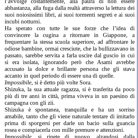
l’avvolge costantemente, alla paura di non essere
abbastanza, alla fuga dalla realtà attraverso la lettura dei
suoi noiosissimi libri, ai suoi tormenti segreti e ai suoi
incubi notturni.
Ha sperato con tutte le sue forze che l’idea di
convincere la cugina a ritornare in Giappone, a
frequentare la stessa scuola superiore, ad affrontare le
odiose bambine, ormai cresciute, che la bullizzavano in
passato, sarebbe servita a farla uscire dal guscio in cui
si era isolata, ignorando però che Asami avrebbe
accusato la dolce e brillante persona che gli stava
accanto in quel periodo di essere una di quelle.
Impossibile
, si è detto più volte Sora.
Shizuka, la sua attuale ragazza, si è trasferita da poco
più di tre anni in città, prima viveva in un paesino di
campagna con gli zii.
Shizuka è spontanea, tranquilla e ha un sorriso
amabile, tanto che gli viene naturale tentare di imitarlo
prima di sporgersi per darle un bacio sulla guancia
rosea e compiacerla con mille premure e attenzioni.
Impossibile
, si ripete di nuovo, alzandosi dalla