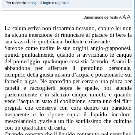
Per recensire
esegui il login
o
registrati
.
A
A
A
Dimensione del testo
La calura estiva non risparmia nessuno, eppure lei non
ha alcuna intenzione di rinunciare al piacere di bere la
sua tazza di tè quotidiana, bollente e rilassante.
Sarebbe come tradire le sue origini anglo-giapponesi,
quindi puntualmente, quando si avvicinano le cinque
del pomeriggio, qualunque cosa stia facendo, Asami la
abbandona per afferrare il pentolino personale,
riempirlo della giusta misura d’acqua e posizionarlo sul
fornello a gas. Ne approfitta per cercare una pinza per
capelli e raccoglierli sopra le spalle, poi attende
pazientemente e in silenzio cinque minuti, e quando
vede l’acqua in stato di ebollizione, scarta uno dei filtri
pregiati che conserva con cura dentro un barattolo
trasparente e lo ripone sopra il liquido incolore,
mescolandolo grazie a un filo sottilissimo che culmina
con un quadratino di carta.
Quando constata che il liquido contenuto nel pentolino