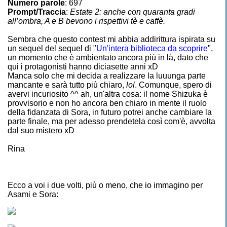
Numero parole
: 697
Prompt/Traccia
:
Estate 2: anche con quaranta gradi
all’ombra, A e B bevono i rispettivi tè e caffè.
Sembra che questo contest mi abbia addirittura ispirata su
un sequel del sequel di "
Un'intera biblioteca da scoprire
",
un momento che è ambientato ancora più in là, dato che
qui i protagonisti hanno diciasette anni xD
Manca solo che mi decida a realizzare la luuunga parte
mancante e sarà tutto più chiaro,
lol
. Comunque, spero di
avervi incuriosito ^^ ah, un'altra cosa: il nome Shizuka è
provvisorio e non ho ancora ben chiaro in mente il ruolo
della fidanzata di Sora, in futuro potrei anche cambiare la
parte finale, ma per adesso prendetela così com'è, avvolta
dal suo mistero xD
Rina
Ecco a voi i due volti, più o meno, che io immagino per
Asami e Sora: