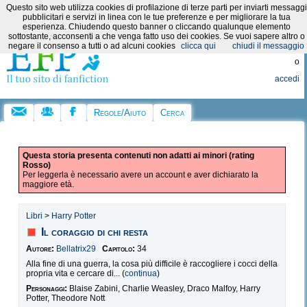
Questo sito web utilizza cookies di profilazione di terze parti per inviarti messaggi
Categorie:
pubblicitari e servizi in linea con le tue preferenze e per migliorare la tua
esperienza. Chiudendo questo banner o cliccando qualunque elemento
sottostante, acconsenti a che venga fatto uso dei cookies. Se vuoi sapere altro o
Registrati
negare il consenso a tutti o ad alcuni cookies
clicca qui
chiudi il messaggio
o
accedi
Regole/Aiuto
Cerca
Questa storia presenta contenuti non adatti ai minori (rating
Rosso)
Per leggerla è necessario avere un account e aver dichiarato la
maggiore età.
Libri
>
Harry Potter
Il coraggio di chi resta
Autore:
Bellatrix29
Capitolo:
34
Alla fine di una guerra, la cosa più difficile è raccogliere i cocci della
propria vita e cercare di... (
continua
)
Personaggi:
Blaise Zabini, Charlie Weasley, Draco Malfoy, Harry
Potter, Theodore Nott