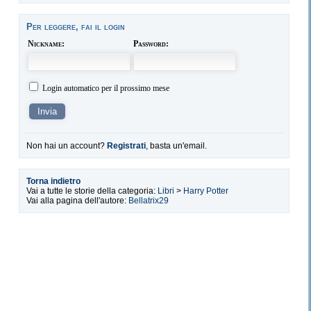
Per leggere, fai il login
Nickname:
Password:
Login automatico per il prossimo mese
Non hai un account?
Registrati
, basta un'email.
Torna indietro
Vai a tutte le storie della categoria:
Libri
>
Harry Potter
Vai alla pagina dell'autore:
Bellatrix29