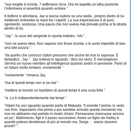
“sua moglie è incinta. 7 settimane circa. Ora mi aspetta un’altra paziente .
l’infermiera vi avvertirà quando entrare ”.
Il dottore si allontana. Jay si lascia cadere su una sedia , proprio dietro di lui
mettendo entrambe le mani tra i capelli. La sua espressione è di puro
sgomento, sorpresa. Una paura che non aveva mai provato prima si fa strada
dentro di lui.
“Jay ”. la voce del sergente lo riporta indietro. “ehi ”.
“non ne avevo idea. Non sapevo che fosse incinta, o le avrei impedito di fare
una tale pazzia ”.
“da quello che conosco Upton presumo che anche lei non lo sapesse. È
fantastico , Jay ” . Jay solleva lo sguardo. “dico sul serio. È meraviglioso.
Servirà un nuovo membro all’intelligence quando andrò in pensione. Parlo di
un futuro molto lontano, ovviamente ”
“ovviamente ” rimarca Jay.
“ma di questi tempi non si sa mai ”.
“mettere al mondo un bambino di questi tempi è una cosa folle ”.
“si. Lo è indipendentemente dai tempi ”
“Adam ha uno sguardo quando parla di Makayla. Ti prende l’anima, lo vedo
con Kim. Sapevamo che prima o poi sarebbe arrivato questo momento ma
non ne abbiamo mai parlato in modo chiaro. Pensavamo mancasse ancora
un po’. Matrimonio, figli è il passo successivo. Avere un figlio da Hailey è
quanto potessi desiderare di più al mondo ma, Serge … siamo davvero
pronti? ”.