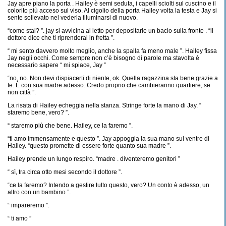
Jay apre piano la porta . Hailey è semi seduta, i capelli sciolti sul cuscino e il
colorito più acceso sul viso. Al cigolio della porta Hailey volta la testa e Jay si
sente sollevato nel vederla illuminarsi di nuovo.
“come stai? ”. jay si avvicina al letto per depositarle un bacio sulla fronte . “il
dottore dice che ti riprenderai in fretta ”.
“ mi sento davvero molto meglio, anche la spalla fa meno male ”. Hailey fissa
Jay negli occhi. Come sempre non c’è bisogno di parole ma stavolta è
necessario sapere “ mi spiace, Jay ”
“no, no. Non devi dispiacerti di niente, ok. Quella ragazzina sta bene grazie a
te. È con sua madre adesso. Credo proprio che cambieranno quartiere, se
non città ”.
La risata di Hailey echeggia nella stanza. Stringe forte la mano di Jay. “
staremo bene, vero? ”.
“ staremo più che bene. Hailey, ce la faremo ”.
“ti amo immensamente e questo ”. Jay appoggia la sua mano sul ventre di
Hailey. “questo promette di essere forte quanto sua madre ”.
Hailey prende un lungo respiro. “madre . diventeremo genitori ”
“ sì, tra circa otto mesi secondo il dottore ”.
“ce la faremo? Intendo a gestire tutto questo, vero? Un conto è adesso, un
altro con un bambino ”.
“ impareremo ”.
“ ti amo ”