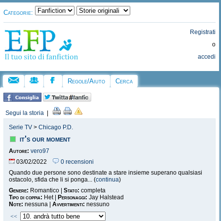
Categorie:
Registrati
o
accedi
Regole/Aiuto
Cerca
Segui la storia
|
Serie TV
>
Chicago P.D.
it's our moment
Autore:
vero97
03/02/2022
0 recensioni
Quando due persone sono destinate a stare insieme superano qualsiasi
ostacolo, sfida che li si ponga... (
continua
)
Genere:
Romantico |
Stato:
completa
Tipo di coppia:
Het |
Personaggi:
Jay Halstead
Note:
nessuna |
Avvertimenti:
nessuno
<<