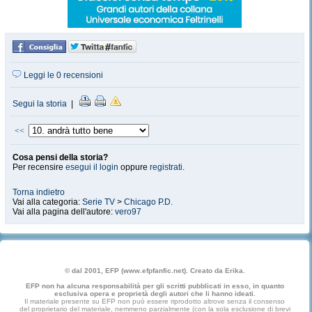
Leggi le 0 recensioni
Segui la storia
|
<<
Cosa pensi della storia?
Per recensire
esegui il login
oppure
registrati
.
Torna indietro
Vai alla categoria:
Serie TV
>
Chicago P.D.
Vai alla pagina dell'autore:
vero97
© dal 2001, EFP (www.efpfanfic.net). Creato da Erika.
EFP non ha alcuna responsabilità per gli scritti pubblicati in esso, in quanto
esclusiva opera e proprietà degli autori che li hanno ideati.
Il materiale presente su EFP non può essere riprodotto altrove senza il consenso
del proprietario del materiale, nemmeno parzialmente (con la sola esclusione di brevi