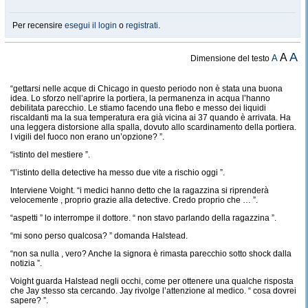
Per recensire
esegui il login
o
registrati
.
A
A
A
Dimensione del testo
“gettarsi nelle acque di Chicago in questo periodo non è stata una buona
idea. Lo sforzo nell’aprire la portiera, la permanenza in acqua l’hanno
debilitata parecchio. Le stiamo facendo una flebo e messo dei liquidi
riscaldanti ma la sua temperatura era già vicina ai 37 quando è arrivata. Ha
una leggera distorsione alla spalla, dovuto allo scardinamento della portiera.
I vigili del fuoco non erano un’opzione? ”.
“istinto del mestiere ”.
“l’istinto della detective ha messo due vite a rischio oggi ”.
Interviene Voight. “i medici hanno detto che la ragazzina si riprenderà
velocemente , proprio grazie alla detective. Credo proprio che … ”.
“aspetti ” lo interrompe il dottore. “ non stavo parlando della ragazzina ”.
“mi sono perso qualcosa? ” domanda Halstead.
“non sa nulla , vero? Anche la signora è rimasta parecchio sotto shock dalla
notizia ”.
Voight guarda Halstead negli occhi, come per ottenere una qualche risposta
che Jay stesso sta cercando. Jay rivolge l’attenzione al medico. “ cosa dovrei
sapere? ”.