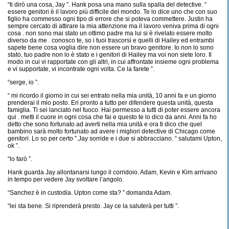
“ti dirò una cosa, Jay ”. Hank posa una mano sulla spalla del detective. “
essere genitori è il lavoro più difficile del mondo. Te lo dice uno che con suo
figlio ha commesso ogni tipo di errore che si poteva commettere. Justin ha
sempre cercato di attirare la mia attenzione ma il lavoro veniva prima di ogni
cosa . non sono mai stato un ottimo padre ma lui si è rivelato essere molto
diverso da me . conosco te, so i tuoi trascorsi e quelli di Hailey ed entrambi
sapete bene cosa voglia dire non essere un bravo genitore. Io non lo sono
stato, tuo padre non lo è stato e i genitori di Hailey ma voi non siete loro. Il
modo in cui vi rapportate con gli altri, in cui affrontate insieme ogni problema
e vi supportate, vi incontrate ogni volta. Ce la farete ”.
“serge, io ”.
“ mi ricordo il giorno in cui sei entrato nella mia unità, 10 anni fa e un giorno
prenderai il mio posto. Eri pronto a tutto per difendere questa unità, questa
famiglia. Ti sei lanciato nel fuoco. Hai permesso a tutti di poter essere ancora
qui . metti il cuore in ogni cosa che fai e questo te lo dico da anni. Anni fa ho
detto che sono fortunato ad averti nella mia unità e ora ti dico che quel
bambino sarà molto fortunato ad avere i migliori detective di Chicago come
genitori. Lo so per certo ”.Jay sorride e i due si abbracciano. “ salutami Upton,
ok ”.
“lo farò ”.
Hank guarda Jay allontanarsi lungo il corridoio. Adam, Kevin e Kim arrivano
in tempo per vedere Jay svoltare l’angolo.
“Sanchez è in custodia. Upton come sta? ” domanda Adam.
“lei sta bene. Si riprenderà presto. Jay ce la saluterà per tutti ”.