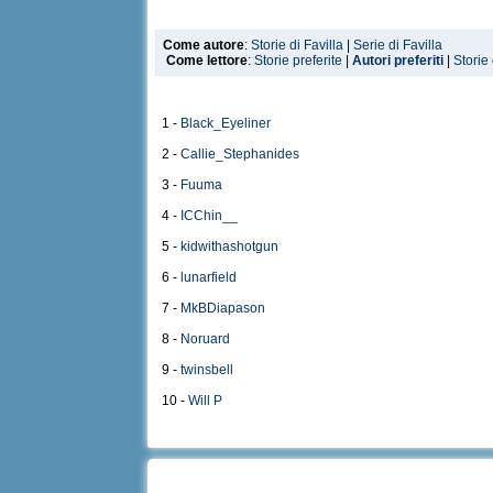
Come autore
:
Storie di Favilla
|
Serie di Favilla
Come lettore
:
Storie preferite
|
Autori preferiti
|
Storie
1 -
Black_Eyeliner
2 -
Callie_Stephanides
3 -
Fuuma
4 -
ICChin__
5 -
kidwithashotgun
6 -
lunarfield
7 -
MkBDiapason
8 -
Noruard
9 -
twinsbell
10 -
Will P