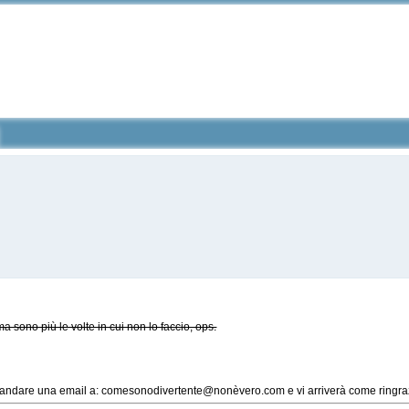
ma sono più le volte in cui non lo faccio, ops.
di mandare una email a: comesonodivertente@nonèvero.com e vi arriverà come ringra