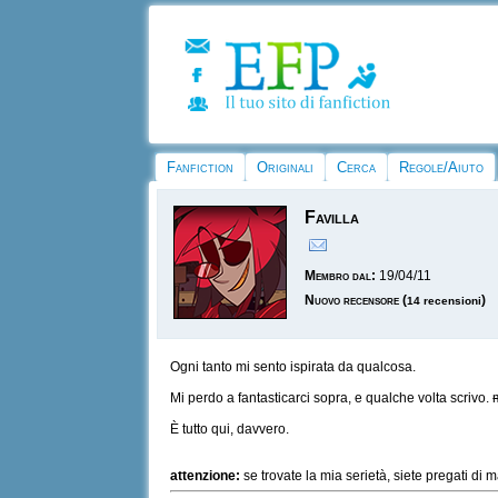
Fanfiction
Originali
Cerca
Regole/Aiuto
Favilla
Membro dal:
19/04/11
Nuovo recensore
(
)
14 recensioni
Ogni tanto mi sento ispirata da qualcosa.
Mi perdo a fantasticarci sopra, e qualche volta scrivo.
È tutto qui, davvero.
attenzione:
se trovate la mia serietà, siete pregati 