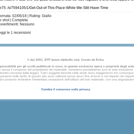
ie75: /s/7594105/1/Get-Out-of-This-Place-While-We-Still-Have-Time
ornata: 02/06/18 | Rating: Giallo
e shot | Completa
 Avvertimenti: Nessuno
eggi le
1
recensioni
© dal 2001, EFP (www.efpfanfic.net). Creato da Erika.
nsabilità per gli scritti pubblicati in esso, in quanto esclusiva opera e proprietà degli autor
 senza il consenso del proprietario del materiale, nemmeno parzialmente (con la sola esclusione di
e termini concessi dalla legge). Tutti i soggetti descritti nelle storie sono maggiorenni e/o comunque fi
presenti nelle fanfic di questo sito sono utilizzati senza alcun fine di lucro e nel rispetto dei rispetti
an fiction possono richiedere l'immediata cessazione dell'utilizzo del loro materiale, con una segna
Cambia il consenso sulla privacy