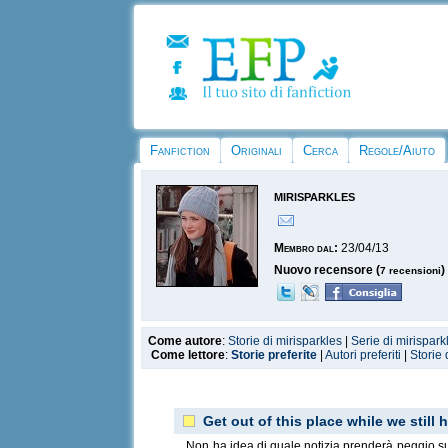
Fanfiction
Originali
Cerca
Regole/Aiuto
mirisparkles
Membro dal:
23/04/13
Nuovo recensore (
)
7 recensioni
Come autore
:
Storie di mirisparkles
|
Serie di mirispark
Come lettore
:
Storie preferite
|
Autori preferiti
|
Storie 
Get out of this place while we still 
Non ha idea di quale notizia prenderà peggio su