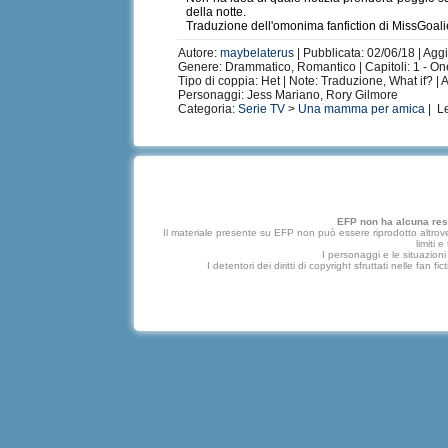
della notte.
Traduzione dell'omonima fanfiction di MissGoal
Autore:
maybelaterus
| Pubblicata: 02/06/18 | Aggi
Genere: Drammatico, Romantico | Capitoli: 1 - On
Tipo di coppia: Het | Note: Traduzione, What if? |
Personaggi: Jess Mariano, Rory Gilmore
Categoria:
Serie TV
>
Una mamma per amica
| L
EFP non ha alcuna respo
Il materiale presente su EFP non può essere riprodotto altrove
limiti 
I personaggi e le situazioni 
I detentori dei diritti di copyright sfruttati nelle f