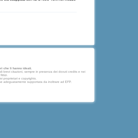
i che li hanno ideati.
 brevi citazioni, sempre in presenza dei dovuti credits e nei
ttizi.
vi proprietari e copyrights.
lazione adeguatamente supportata da inoltrare ad EFP.