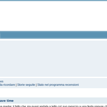
les
da ricordare
|
Storie seguite
|
Stato nel programma recensioni
have time
a madre: il fatto che sia quasi andata a letto col suo ragazzo a una festa oppure 