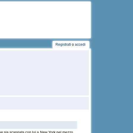
Registrati
o
accedi
che sia scappata con lui a New York nel mezzo