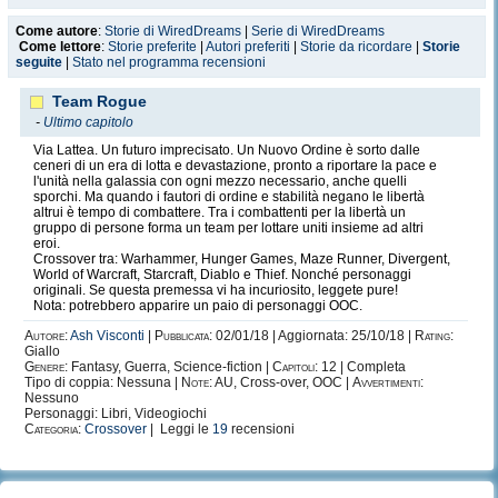
Come autore
:
Storie di WiredDreams
|
Serie di WiredDreams
Come lettore
:
Storie preferite
|
Autori preferiti
|
Storie da ricordare
|
Storie
seguite
|
Stato nel programma recensioni
Team Rogue
-
Ultimo capitolo
Via Lattea. Un futuro imprecisato. Un Nuovo Ordine è sorto dalle
ceneri di un era di lotta e devastazione, pronto a riportare la pace e
l'unità nella galassia con ogni mezzo necessario, anche quelli
sporchi. Ma quando i fautori di ordine e stabilità negano le libertà
altrui è tempo di combattere. Tra i combattenti per la libertà un
gruppo di persone forma un team per lottare uniti insieme ad altri
eroi.
Crossover tra: Warhammer, Hunger Games, Maze Runner, Divergent,
World of Warcraft, Starcraft, Diablo e Thief. Nonché personaggi
originali. Se questa premessa vi ha incuriosito, leggete pure!
Nota: potrebbero apparire un paio di personaggi OOC.
Autore:
Ash Visconti
|
Pubblicata:
02/01/18 | Aggiornata: 25/10/18 |
Rating:
Giallo
Genere:
Fantasy, Guerra, Science-fiction |
Capitoli:
12 | Completa
Tipo di coppia: Nessuna |
Note:
AU, Cross-over, OOC |
Avvertimenti:
Nessuno
Personaggi: Libri, Videogiochi
Categoria:
Crossover
| Leggi le
19
recensioni