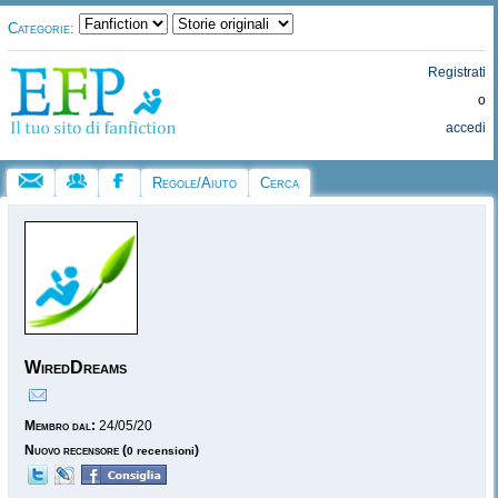
Categorie:
Registrati
o
accedi
Regole/Aiuto
Cerca
WiredDreams
Membro dal:
24/05/20
Nuovo recensore
(
)
0 recensioni