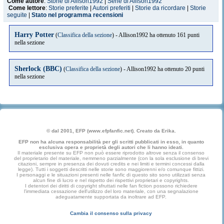
Come autore
:
Storie di Allison1992
|
Serie di Allison1992
Come lettore
:
Storie preferite
|
Autori preferiti
|
Storie da ricordare
|
Storie
seguite
|
Stato nel programma recensioni
Harry Potter
(
Classifica della sezione
) - Allison1992 ha ottenuto 161 punti
nella sezione
Sherlock (BBC)
(
Classifica della sezione
) - Allison1992 ha ottenuto 20 punti
nella sezione
© dal 2001, EFP (www.efpfanfic.net). Creato da Erika.
EFP non ha alcuna responsabilità per gli scritti pubblicati in esso, in quanto
esclusiva opera e proprietà degli autori che li hanno ideati.
Il materiale presente su EFP non può essere riprodotto altrove senza il consenso
del proprietario del materiale, nemmeno parzialmente (con la sola esclusione di brevi
citazioni, sempre in presenza dei dovuti credits e nei limiti e termini concessi dalla
legge). Tutti i soggetti descritti nelle storie sono maggiorenni e/o comunque fittizi.
I personaggi e le situazioni presenti nelle fanfic di questo sito sono utilizzati senza
alcun fine di lucro e nel rispetto dei rispettivi proprietari e copyrights.
I detentori dei diritti di copyright sfruttati nelle fan fiction possono richiedere
l'immediata cessazione dell'utilizzo del loro materiale, con una segnalazione
adeguatamente supportata da inoltrare ad EFP.
Cambia il consenso sulla privacy