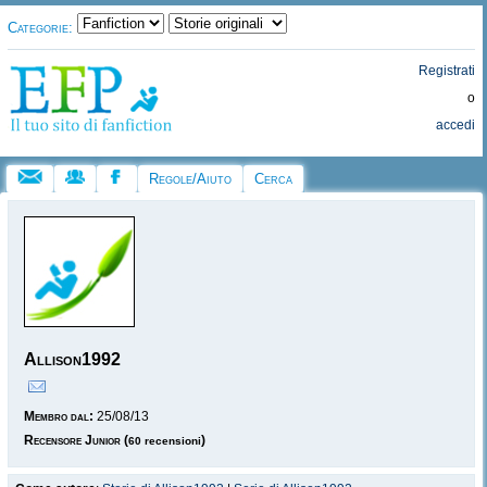
Categorie:
Registrati
o
accedi
Regole/Aiuto
Cerca
Allison1992
Membro dal:
25/08/13
Recensore Junior
(
)
60 recensioni