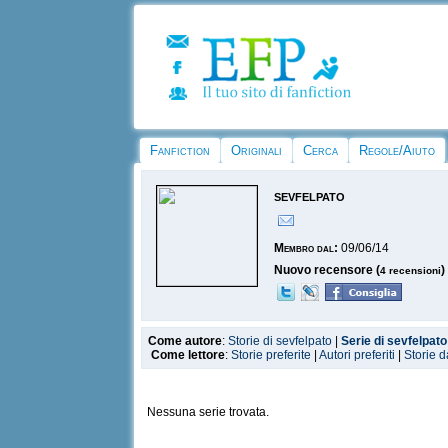
Fanfiction
Originali
Cerca
Regole/Aiuto
sevfelpato
Membro dal:
09/06/14
Nuovo recensore (
)
4 recensioni
Come autore
:
Storie di sevfelpato
|
Serie di sevfelpato
Come lettore
:
Storie preferite
|
Autori preferiti
|
Storie d
Nessuna serie trovata.