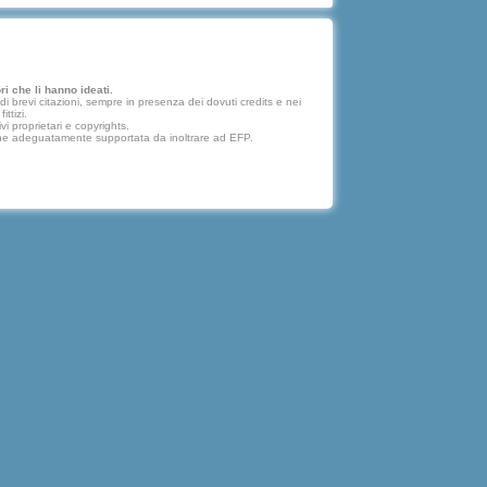
i che li hanno ideati.
 brevi citazioni, sempre in presenza dei dovuti credits e nei
ttizi.
vi proprietari e copyrights.
lazione adeguatamente supportata da inoltrare ad EFP.