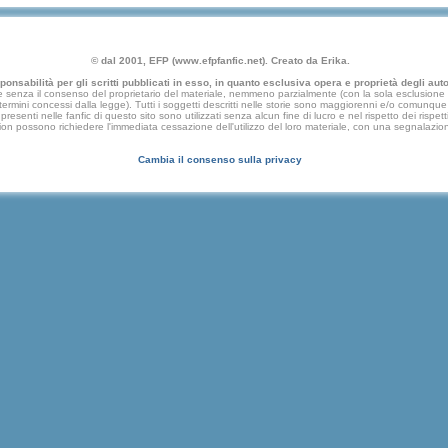
© dal 2001, EFP (www.efpfanfic.net). Creato da Erika.
nsabilità per gli scritti pubblicati in esso, in quanto esclusiva opera e proprietà degli autor
 senza il consenso del proprietario del materiale, nemmeno parzialmente (con la sola esclusione di
e termini concessi dalla legge). Tutti i soggetti descritti nelle storie sono maggiorenni e/o comunque fi
presenti nelle fanfic di questo sito sono utilizzati senza alcun fine di lucro e nel rispetto dei rispetti
an fiction possono richiedere l'immediata cessazione dell'utilizzo del loro materiale, con una segna
Cambia il consenso sulla privacy