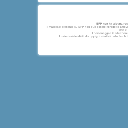
EFP non ha alcuna respo
Il materiale presente su EFP non può essere riprodotto altrove
limiti 
I personaggi e le situazioni 
I detentori dei diritti di copyright sfruttati nelle f