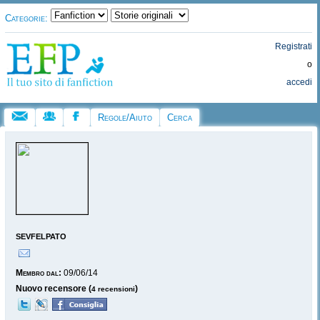
Categorie:
Registrati
o
accedi
Regole/Aiuto
Cerca
sevfelpato
Membro dal:
09/06/14
Nuovo recensore (
)
4 recensioni