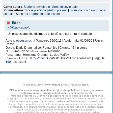
Come autore
:
Storie di sevfelpato
|
Serie di sevfelpato
Come lettore
:
Storie preferite
|
Autori preferiti
|
Storie da ricordare
|
Storie
seguite
|
Stato nel programma recensioni
Eden
-
Ultimo capitolo
Un'ossessione che distrugge tutto ciò con cui entra in contatto.
Autore:
obsessmuch
|
Pubblicata:
29/06/11 | Aggiornata: 01/06/20 |
Rating:
Rosso
Genere:
Dark, Drammatico, Romantico |
Capitoli:
45 | In corso
Note:
Traduzione |
Avvertimenti:
Nessuno
Personaggi: Hermione Granger, Lucius Malfoy
Categoria:
Libri
>
Harry Potter
| Contesto: Da VII libro alternativo | Leggi le
190
recensioni
© dal 2001, EFP (www.efpfanfic.net). Creato da Erika.
EFP non ha alcuna responsabilità per gli scritti pubblicati in esso, in quanto
esclusiva opera e proprietà degli autori che li hanno ideati.
Il materiale presente su EFP non può essere riprodotto altrove senza il consenso
del proprietario del materiale, nemmeno parzialmente (con la sola esclusione di brevi
citazioni, sempre in presenza dei dovuti credits e nei limiti e termini concessi dalla
legge). Tutti i soggetti descritti nelle storie sono maggiorenni e/o comunque fittizi.
I personaggi e le situazioni presenti nelle fanfic di questo sito sono utilizzati senza
alcun fine di lucro e nel rispetto dei rispettivi proprietari e copyrights.
I detentori dei diritti di copyright sfruttati nelle fan fiction possono richiedere