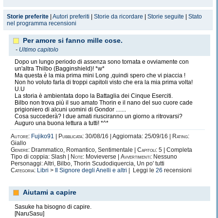
Storie preferite
|
Autori preferiti
|
Storie da ricordare
|
Storie seguite
|
Stato
nel programma recensioni
Per amore si fanno mille cose.
-
Ultimo capitolo
Dopo un lungo periodo di assenza sono tornata e ovviamente con
un'altra Thilbo (Bagginshield)! *w*
Ma questa è la mia prima mini Long ,quindi spero che vi piaccia !
Non ho voluto farla di troppi capitoli visto che era la mia prima volta!
U.U
La storia è ambientata dopo la Battaglia dei Cinque Eserciti.
Bilbo non trova più il suo amato Thorin e il nano del suo cuore cade
prigioniero di alcuni uomini di Gondor .......
Cosa succederà? I due amati riusciranno un giorno a ritrovarsi?
Auguro una buona lettura a tutti! *^*
Autore:
Fujiko91
|
Pubblicata:
30/08/16 | Aggiornata: 25/09/16 |
Rating:
Giallo
Genere:
Drammatico, Romantico, Sentimentale |
Capitoli:
5 | Completa
Tipo di coppia: Slash |
Note:
Movieverse |
Avvertimenti:
Nessuno
Personaggi: Altri, Bilbo, Thorin Scudodiquercia, Un po' tutti
Categoria:
Libri
>
Il Signore degli Anelli e altri
| Leggi le
26
recensioni
Aiutami a capire
Sasuke ha bisogno di capire.
[NaruSasu]