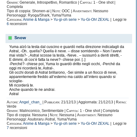
Genere:
Generale, Introspettivo, Romantico |
Capitoli:
1 - One shot |
Completa
Tipo di coppia: Shonen-ai |
Note:
OOC |
Avvertimenti:
Nessuno
Personaggi: Ryoga/Shark, Yuma/Yuma
Categoria:
Anime & Manga
>
Yu-gi-oh serie
>
Yu-Gi-Oh! ZEXAL
| Leggi le
6
recensioni
Snow
Yuma alzò la testa dal cuscino e guardò nella direzione indicatagli da
Astral, -Oh.. quella? Quella è neve. – disse sorridendo – Non l’avevi
mai vista?- , Astral scosse la testa, -Neve.. – sussurrò a denti stretti, -
E dimmi, di cos’è fatta la neve?- chiese poi. [..]
-Perché?- chiese poi, Yuma lo guardò dritto negli occhi, -Perché da
oggi mi ricorderà te, Astral-.
Gli occhi dorati di Astral brillarono, -Sei simile a un fiocco di neve,
apparentemente freddo all’esterno ma caldo all’intero quando si
scioglie-
Mi ricorderà te.
Anche quando te ne andrai.
Astral
Autore:
Angel_chan_
|
Pubblicata:
21/12/13 | Aggiornata: 21/12/13 |
Rating:
Verde
Genere:
Malinconico, Sentimentale |
Capitoli:
1 - One shot | Completa
Tipo di coppia: Nessuna |
Note:
Nessuna |
Avvertimenti:
Nessuno
Personaggi: Asutoraru /Astral, Yuma/Yuma
Categoria:
Anime & Manga
>
Yu-gi-oh serie
>
Yu-Gi-Oh! ZEXAL
| Leggi le
7
recensioni