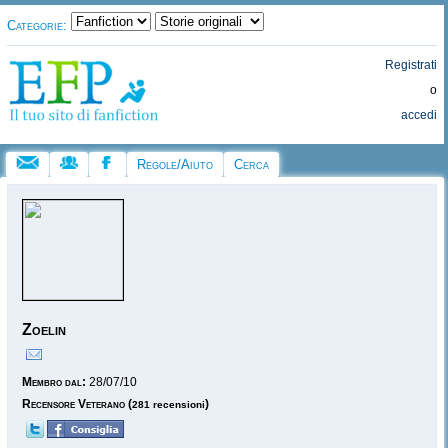
Categorie:
Registrati
o
accedi
Regole/Aiuto
Cerca
Zoelin
Membro dal:
28/07/10
Recensore Veterano
(
)
281 recensioni