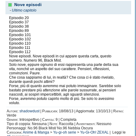
Nove episodi
-
Ultimo capitolo
Episodio 20
Episodio 37
Episodio 38
Episodio 89
Episodio 101
Episodio 102
Episodio 110
Episodio 111
Episodio 112
Nove episodi. Nove episodi in cui appare questa carta, questo
numero. Numero 96, Black Mist.
Solo nove, eppure ognuno di essi rappresenta una parte della sua
vita, nonché un aspetto del suo carattere. Pensieri, riflessioni,
convinzioni. Paure.
Che cosa sappiamo di lui, in realtà? Che cosa ci è stato rivelato,
durante questi pochi attimi?
Forse, più di quanto avremmo mai potuto immaginare. Sarebbe solo
bastato prestare più attenzione alle parole sussurrate, ai pensieri
nascosti, ai sospiri impercettibili, agli sguardi silenziosi.
Forse, avremmo potuto capirlo molto di più. Se solo lo avessimo
voluto.
Autore:
shadowdust
|
Pubblicata:
18/08/13 | Aggiornata: 13/10/13 |
Rating:
Verde
Genere:
Introspettivo |
Capitoli:
9 | Completa
Tipo di coppia: Nessuna |
Note:
Raccolta |
Avvertimenti:
Nessuno
Personaggi: No.96 Black Mist/ No.96 Nebbia Oscura
Categoria:
Anime & Manga
>
Yu-gi-oh serie
>
Yu-Gi-Oh! ZEXAL
| Leggi le