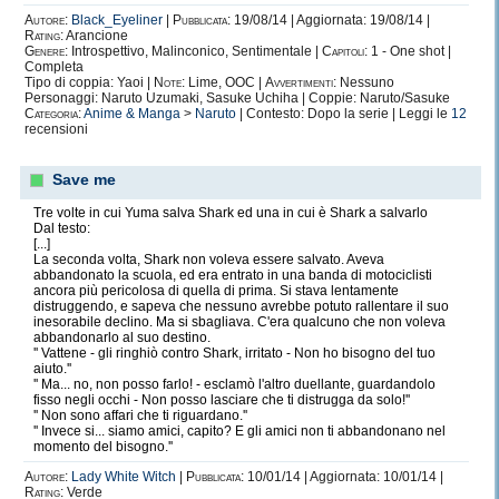
Autore:
Black_Eyeliner
|
Pubblicata:
19/08/14 | Aggiornata: 19/08/14 |
Rating:
Arancione
Genere:
Introspettivo, Malinconico, Sentimentale |
Capitoli:
1 - One shot |
Completa
Tipo di coppia: Yaoi |
Note:
Lime, OOC |
Avvertimenti:
Nessuno
Personaggi: Naruto Uzumaki, Sasuke Uchiha | Coppie: Naruto/Sasuke
Categoria:
Anime & Manga
>
Naruto
| Contesto: Dopo la serie | Leggi le
12
recensioni
Save me
Tre volte in cui Yuma salva Shark ed una in cui è Shark a salvarlo
Dal testo:
[...]
La seconda volta, Shark non voleva essere salvato. Aveva
abbandonato la scuola, ed era entrato in una banda di motociclisti
ancora più pericolosa di quella di prima. Si stava lentamente
distruggendo, e sapeva che nessuno avrebbe potuto rallentare il suo
inesorabile declino. Ma si sbagliava. C'era qualcuno che non voleva
abbandonarlo al suo destino.
'' Vattene - gli ringhiò contro Shark, irritato - Non ho bisogno del tuo
aiuto.''
'' Ma... no, non posso farlo! - esclamò l'altro duellante, guardandolo
fisso negli occhi - Non posso lasciare che ti distrugga da solo!''
'' Non sono affari che ti riguardano.''
'' Invece si... siamo amici, capito? E gli amici non ti abbandonano nel
momento del bisogno.''
Autore:
Lady White Witch
|
Pubblicata:
10/01/14 | Aggiornata: 10/01/14 |
Rating:
Verde