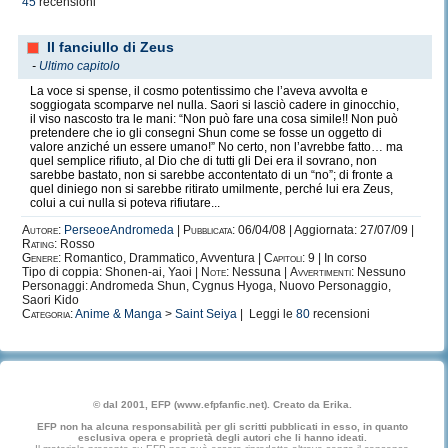
45
recensioni
Il fanciullo di Zeus
-
Ultimo capitolo
La voce si spense, il cosmo potentissimo che l’aveva avvolta e
soggiogata scomparve nel nulla. Saori si lasciò cadere in ginocchio,
il viso nascosto tra le mani: “Non può fare una cosa simile!! Non può
pretendere che io gli consegni Shun come se fosse un oggetto di
valore anziché un essere umano!” No certo, non l’avrebbe fatto… ma
quel semplice rifiuto, al Dio che di tutti gli Dei era il sovrano, non
sarebbe bastato, non si sarebbe accontentato di un “no”; di fronte a
quel diniego non si sarebbe ritirato umilmente, perché lui era Zeus,
colui a cui nulla si poteva rifiutare...
Autore:
PerseoeAndromeda
|
Pubblicata:
06/04/08 | Aggiornata: 27/07/09 |
Rating:
Rosso
Genere:
Romantico, Drammatico, Avventura |
Capitoli:
9 | In corso
Tipo di coppia: Shonen-ai, Yaoi |
Note:
Nessuna |
Avvertimenti:
Nessuno
Personaggi: Andromeda Shun, Cygnus Hyoga, Nuovo Personaggio,
Saori Kido
Categoria:
Anime & Manga
>
Saint Seiya
| Leggi le
80
recensioni
© dal 2001, EFP (www.efpfanfic.net). Creato da Erika.
EFP non ha alcuna responsabilità per gli scritti pubblicati in esso, in quanto
esclusiva opera e proprietà degli autori che li hanno ideati.