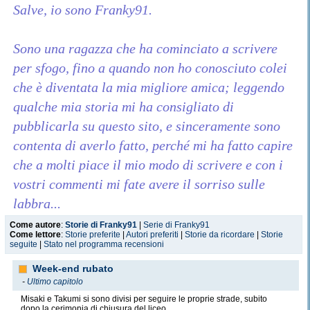
Salve, io sono Franky91.
Sono una ragazza che ha cominciato a scrivere
per sfogo, fino a quando non ho conosciuto colei
che è diventata la mia migliore amica; leggendo
qualche mia storia mi ha consigliato di
pubblicarla su questo sito, e sinceramente sono
contenta di averlo fatto, perché mi ha fatto capire
che a molti piace il mio modo di scrivere e con i
vostri commenti mi fate avere il sorriso sulle
labbra...
Come autore
:
Storie di Franky91
|
Serie di Franky91
Come lettore
:
Storie preferite
|
Autori preferiti
|
Storie da ricordare
|
Storie
Mi dispiace molto se le storie le aggiorno a
seguite
|
Stato nel programma recensioni
rilento, ma spero di poterlo fare al più presto,
Week-end rubato
dato che manca poco alla fine delle mie fan
-
Ultimo capitolo
fiction già cominciate, anche se la mia mente ne
Misaki e Takumi si sono divisi per seguire le proprie strade, subito
dopo la cerimonia di chiusura del liceo.