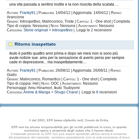
una vita passata a sentirsi inutile e la non riuscita della scalata ....
Autore:
Franky91
|
Pubblicata:
14/04/12 | Aggiornata: 14/04/12 |
Rating:
Arancione
Genere:
Introspettivo, Malinconico, Triste |
Capitoli:
1 - One shot | Completa
Tipo di coppia: Nessuna |
Note:
Nessuna |
Avvertimenti:
Nessuno
Categoria:
Storie originali
>
Introspettivo
| Leggi le
2
recensioni
Ritorno inaspettato
ikuto è partito quattro anni prima e dopo sei mesi non si sono più
avute notizie sue. amu per la sensazione di averlo perso per sempre
cade in depressione... ma inaspettatamente....
Autore:
Franky91
|
Pubblicata:
26/08/11 | Aggiornata: 26/08/11 |
Rating:
Giallo
Genere:
Malinconico, Romantico |
Capitoli:
1 - One shot | Completa
Tipo di coppia: Het |
Note:
OOC |
Avvertimenti:
Nessuno
Personaggi: Amu Hinamori, Ikuto Tsukiyomi
Categoria:
Anime & Manga
>
Shugo Chara!
| Leggi le
6
recensioni
© dal 2001, EFP (www.efpfanfic.net). Creato da Erika.
EFP non ha alcuna responsabilità per gli scritti pubblicati in esso, in quanto
esclusiva opera e proprietà degli autori che li hanno ideati.
Il materiale presente su EFP non può essere riprodotto altrove senza il consenso
del proprietario del materiale, nemmeno parzialmente (con la sola esclusione di brevi