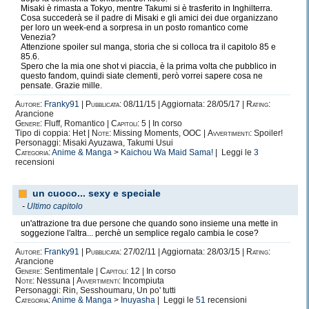
sta già pensando altre che poi vorrei pubblicare e
Misaki è rimasta a Tokyo, mentre Takumi si è trasferito in Inghilterra.
Cosa succederà se il padre di Misaki e gli amici dei due organizzano
sapere che cosa ne pensate.
per loro un week-end a sorpresa in un posto romantico come
Venezia?
Attenzione spoiler sul manga, storia che si colloca tra il capitolo 85 e
85.6.
Spero vivamente che continuerete a seguirmi, mi
Spero che la mia one shot vi piaccia, è la prima volta che pubblico in
questo fandom, quindi siate clementi, però vorrei sapere cosa ne
dispiace solo di esserci poco sul sito, ma
pensate. Grazie mille.
mancando la connessione internet non è che
Autore:
Franky91
|
Pubblicata:
08/11/15 | Aggiornata: 28/05/17 |
Rating:
Arancione
posso fare molto...
Genere:
Fluff, Romantico |
Capitoli:
5 | In corso
Tipo di coppia: Het |
Note:
Missing Moments, OOC |
Avvertimenti:
Spoiler!
Personaggi: Misaki Ayuzawa, Takumi Usui
Categoria:
Anime & Manga
>
Kaichou Wa Maid Sama!
| Leggi le
3
Vi ringrazio ancora.....
recensioni
un cuoco... sexy e speciale
-
Ultimo capitolo
un'attrazione tra due persone che quando sono insieme una mette in
soggezione l'altra... perchè un semplice regalo cambia le cose?
Autore:
Franky91
|
Pubblicata:
27/02/11 | Aggiornata: 28/03/15 |
Rating:
Arancione
Genere:
Sentimentale |
Capitoli:
12 | In corso
Note:
Nessuna |
Avvertimenti:
Incompiuta
Personaggi: Rin, Sesshoumaru, Un po' tutti
Categoria:
Anime & Manga
>
Inuyasha
| Leggi le
51
recensioni