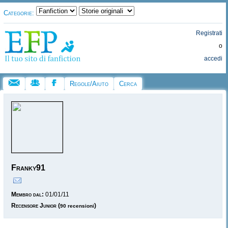
Categorie:
Registrati
o
accedi
Regole/Aiuto
Cerca
Franky91
Membro dal:
01/01/11
Recensore Junior
(
)
90 recensioni