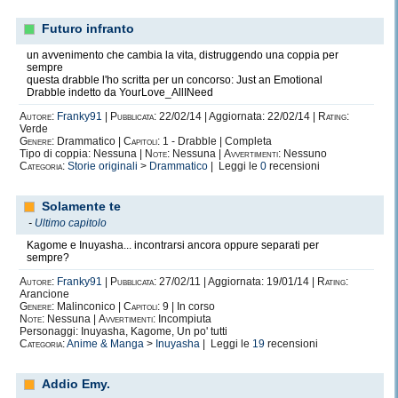
Futuro infranto
un avvenimento che cambia la vita, distruggendo una coppia per
sempre
questa drabble l'ho scritta per un concorso: Just an Emotional
Drabble indetto da YourLove_AllINeed
Autore:
Franky91
|
Pubblicata:
22/02/14 | Aggiornata: 22/02/14 |
Rating:
Verde
Genere:
Drammatico |
Capitoli:
1 - Drabble | Completa
Tipo di coppia: Nessuna |
Note:
Nessuna |
Avvertimenti:
Nessuno
Categoria:
Storie originali
>
Drammatico
| Leggi le
0
recensioni
Solamente te
-
Ultimo capitolo
Kagome e Inuyasha... incontrarsi ancora oppure separati per
sempre?
Autore:
Franky91
|
Pubblicata:
27/02/11 | Aggiornata: 19/01/14 |
Rating:
Arancione
Genere:
Malinconico |
Capitoli:
9 | In corso
Note:
Nessuna |
Avvertimenti:
Incompiuta
Personaggi: Inuyasha, Kagome, Un po' tutti
Categoria:
Anime & Manga
>
Inuyasha
| Leggi le
19
recensioni
Addio Emy.