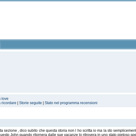
n love
a ricordare
|
Storie seguite
|
Stato nel programma recensioni
sta sezione , dico subito che questa storia non l ho scritta io ma la sto sempliceme
questo John quando ritornera dalle sue vacanze lo ritrovera in uno stato pietoso,spero