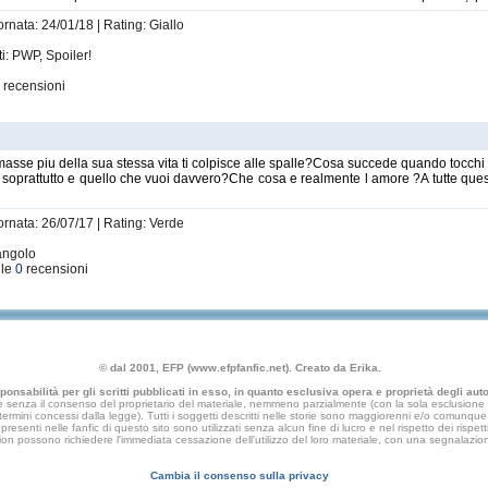
ornata: 24/01/18 | Rating: Giallo
i: PWP, Spoiler!
1
recensioni
asse piu della sua stessa vita ti colpisce alle spalle?Cosa succede quando tocchi
 soprattutto e quello che vuoi davvero?Che cosa e realmente l amore ?A tutte que
ornata: 26/07/17 | Rating: Verde
iangolo
 le
0
recensioni
© dal 2001, EFP (www.efpfanfic.net). Creato da Erika.
nsabilità per gli scritti pubblicati in esso, in quanto esclusiva opera e proprietà degli autor
 senza il consenso del proprietario del materiale, nemmeno parzialmente (con la sola esclusione di
e termini concessi dalla legge). Tutti i soggetti descritti nelle storie sono maggiorenni e/o comunque fi
presenti nelle fanfic di questo sito sono utilizzati senza alcun fine di lucro e nel rispetto dei rispetti
an fiction possono richiedere l'immediata cessazione dell'utilizzo del loro materiale, con una segna
Cambia il consenso sulla privacy