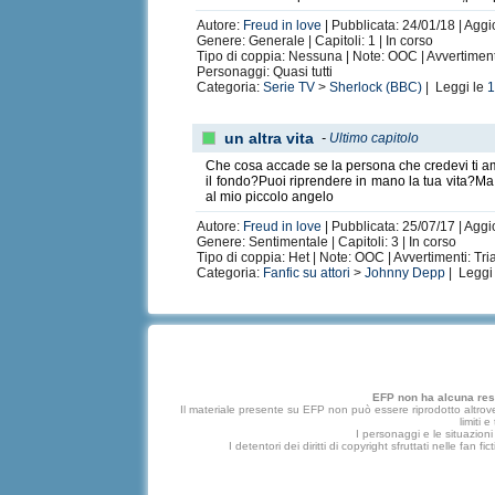
Autore:
Freud in love
| Pubblicata: 24/01/18 | Aggi
Genere: Generale | Capitoli: 1 | In corso
Tipo di coppia: Nessuna | Note: OOC | Avvertiment
Personaggi: Quasi tutti
Categoria:
Serie TV
>
Sherlock (BBC)
| Leggi le
un altra vita
-
Ultimo capitolo
Che cosa accade se la persona che credevi ti am
il fondo?Puoi riprendere in mano la tua vita?Ma
al mio piccolo angelo
Autore:
Freud in love
| Pubblicata: 25/07/17 | Aggi
Genere: Sentimentale | Capitoli: 3 | In corso
Tipo di coppia: Het | Note: OOC | Avvertimenti: Tr
Categoria:
Fanfic su attori
>
Johnny Depp
| Leggi
EFP non ha alcuna respo
Il materiale presente su EFP non può essere riprodotto altrove
limiti 
I personaggi e le situazioni 
I detentori dei diritti di copyright sfruttati nelle f