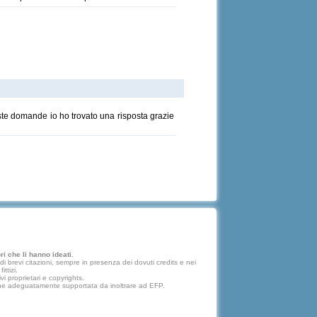
ste domande io ho trovato una risposta grazie
i che li hanno ideati.
 brevi citazioni, sempre in presenza dei dovuti credits e nei
ttizi.
vi proprietari e copyrights.
lazione adeguatamente supportata da inoltrare ad EFP.