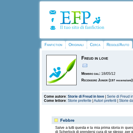
Fanfiction
Originali
Cerca
Regole/Aiuto
Freud in love
Membro dal:
18/05/12
Recensore Junior
(
)
197 recensioni
Come autore
:
Storie di Freud in love
|
Serie di Freud i
Come lettore
:
Storie preferite
|
Autori preferiti
|
Storie d
Febbre
Salve a tutti questa e la mia prima storia in que
di Scherlock di prendersi cura di se stesso ,per 