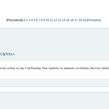
[Precedente] 1
2
3
4
5
6
7
8
9
10
11
12
13
14
15
16
17
18
19
[Prossimo]
: 強くなりたい.
vrai scritta tu ma è bellissima l'hai tradotto in maniera eccellente davvero molt