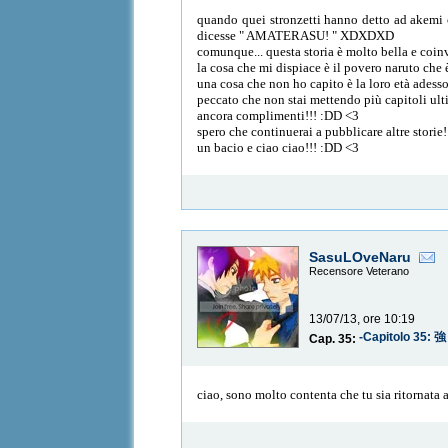
quando quei stronzetti hanno detto ad akemi
dicesse " AMATERASU! " XDXDXD
comunque... questa storia è molto bella e coin
la cosa che mi dispiace è il povero naruto ch
una cosa che non ho capito è la loro età adesso.
peccato che non stai mettendo più capitoli ult
ancora complimenti!!! :DD <3
spero che continuerai a pubblicare altre storie!
un bacio e ciao ciao!!! :DD <3
SasuLOveNaru
Recensore Veterano
13/07/13, ore 10:19
-Capitolo 35
Cap. 35:
ciao, sono molto contenta che tu sia ritornata 