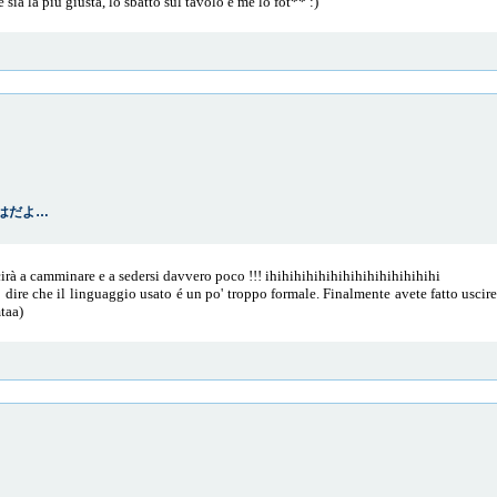
 sia la più giusta, lo sbatto sul tavolo e me lo fot** :)
 うちはだよ…
cirà a camminare e a sedersi davvero poco !!! ihihihihihihihihihihihihihihi
dire che il linguaggio usato é un po' troppo formale. Finalmente avete fatto uscire 
taa)