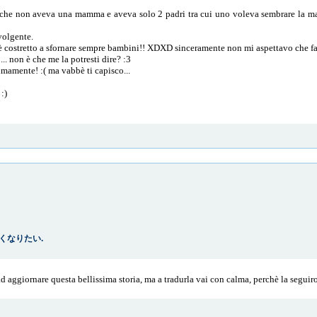
 che non aveva una mamma e aveva solo 2 padri tra cui uno voleva sembrare la m
volgente.
e è costretto a sfornare sempre bambini!! XDXD sinceramente non mi aspettavo che f
.. non è che me la potresti dire? :3
imamente! :( ma vabbè ti capisco...
 :)
: 強くなりたい.
ad aggiornare questa bellissima storia, ma a tradurla vai con calma, perchè la seguir