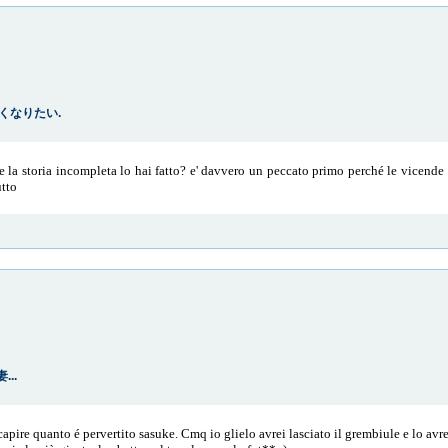
: 強くなりたい.
e la storia incompleta lo hai fatto? e' davvero un peccato primo perché le vicende 
utto
...
capire quanto é pervertito sasuke. Cmq io glielo avrei lasciato il grembiule e lo avre