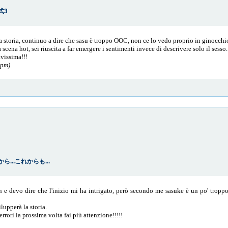
婚式3
la storia, continuo a dire che sasu è troppo OOC, non ce lo vedo proprio in ginocchi
cena hot, sei riuscita a far emergere i sentimenti invece di descrivere solo il sesso.
avissima!!!
 pm)
ここから...これからも...
n e devo dire che l'inizio mi ha intrigato, però secondo me sasuke è un po' tropp
upperà la storia.
 errori la prossima volta fai più attenzione!!!!!