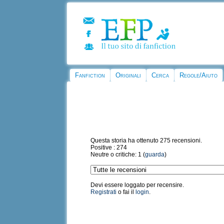
Fanfiction
Originali
Cerca
Regole/Aiuto
Questa storia ha ottenuto 275 recensioni.
Positive : 274
Neutre o critiche: 1 (
guarda
)
Devi essere loggato per recensire.
Registrati
o fai il
login
.