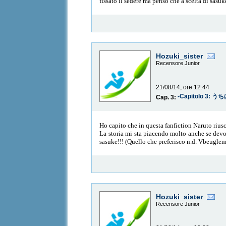
fissato il sedere ma penso che a scelta di sasuke
Hozuki_sister
Recensore Junior
21/08/14, ore 12:44
-Capitolo 3:
Cap. 3:
Ho capito che in questa fanfiction Naruto rius
La storia mi sta piacendo molto anche se devo 
sasuke!!! (Quello che preferisco n.d. Vbeuglem
Hozuki_sister
Recensore Junior