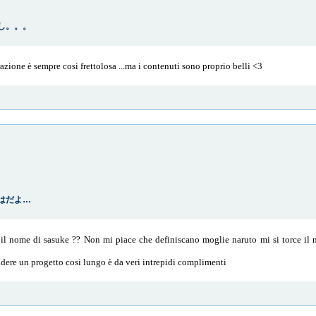
: もし。。。
zione è sempre cosi frettolosa ...ma i contenuti sono proprio belli <3
 うちはだよ…
 il nome di sasuke ?? Non mi piace che definiscano moglie naruto mi si torce il na
dere un progetto cosi lungo è da veri intrepidi complimenti