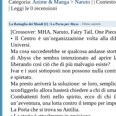
Categoria:
Anime & Manga
>
Naruto
| | Contest
| Leggi le
0
recensioni
La Battaglia dei Mondi [1] : La Porta per Abyss
-
Ultimo capitolo
[Crossover: MHA, Naruto, Fairy Tail, One Piec
• Il Centro è un’organizzazione volta alla di
Universi.
Ma cosa succederebbe se qualcosa andasse storto
di Abyss che sembra intenzionato ad aprire 
liberando così ciò che di più malvagio esiste?
Ivar e i suoi sottoposti non possono nulla con
e spietato.
Ma presto arriverà la soluzione: se loro, sempli
sconfiggerlo allora basterà chiedere a chi di um
Combattenti forti nello spirito, ecco di chi 
un’avventura, una lotta contro il tempo per impe
La Porta che si trova su Antilia.