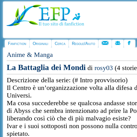
Fanfiction
Originali
Cerca
Regole/Aiuto
Anime & Manga
La Battaglia dei Mondi
di
rosy03
(4 storie
Descrizione della serie: (# Intro provvisorio)
Il Centro è un’organizzazione volta alla difesa d
Universi.
Ma cosa succederebbe se qualcosa andasse storto
di Abyss che sembra intenzionato ad prire la P
liberando così ciò che di più malvagio esiste?
Ivar e i suoi sottoposti non possono nulla cont
spietato.