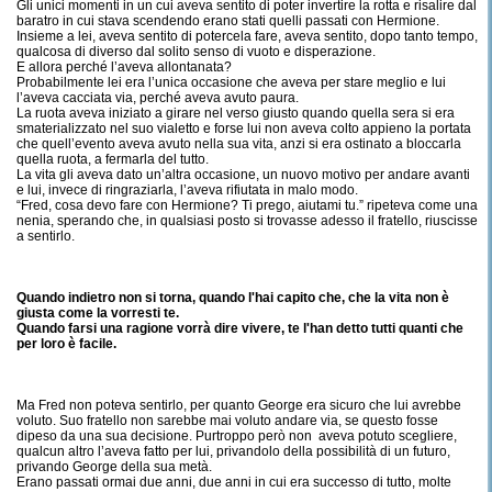
Gli unici momenti in un cui aveva sentito di poter invertire la rotta e risalire dal
baratro in cui stava scendendo erano stati quelli passati con Hermione.
Insieme a lei, aveva sentito di potercela fare, aveva sentito, dopo tanto tempo,
qualcosa di diverso dal solito senso di vuoto e disperazione.
E allora perché l’aveva allontanata?
Probabilmente lei era l’unica occasione che aveva per stare meglio e lui
l’aveva cacciata via, perché aveva avuto paura.
La ruota aveva iniziato a girare nel verso giusto quando quella sera si era
smaterializzato nel suo vialetto e forse lui non aveva colto appieno la portata
che quell’evento aveva avuto nella sua vita, anzi si era ostinato a bloccarla
quella ruota, a fermarla del tutto.
La vita gli aveva dato un’altra occasione, un nuovo motivo per andare avanti
e lui, invece di ringraziarla, l’aveva rifiutata in malo modo.
“Fred, cosa devo fare con Hermione? Ti prego, aiutami tu.” ripeteva come una
nenia, sperando che, in qualsiasi posto si trovasse adesso il fratello, riuscisse
a sentirlo.
Quando indietro non si torna, quando l'hai capito che, che la vita non è
giusta come la vorresti te.
Quando farsi una ragione vorrà dire vivere, te l'han detto tutti quanti che
per loro è facile.
Ma Fred non poteva sentirlo, per quanto George era sicuro che lui avrebbe
voluto. Suo fratello non sarebbe mai voluto andare via, se questo fosse
dipeso da una sua decisione. Purtroppo però non aveva potuto scegliere,
qualcun altro l’aveva fatto per lui, privandolo della possibilità di un futuro,
privando George della sua metà.
Erano passati ormai due anni, due anni in cui era successo di tutto, molte