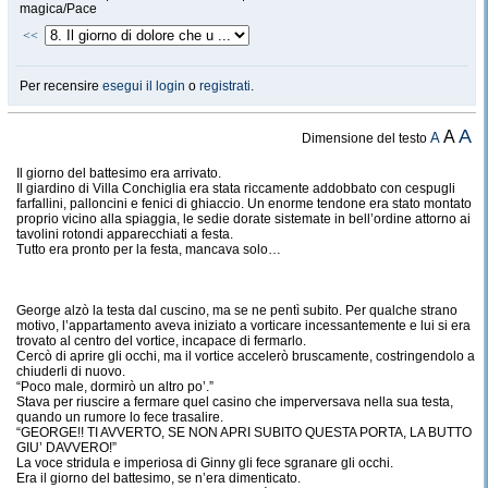
magica/Pace
<<
Per recensire
esegui il login
o
registrati
.
A
A
A
Dimensione del testo
Il giorno del battesimo era arrivato.
Il giardino di Villa Conchiglia era stata riccamente addobbato con cespugli
farfallini, palloncini e fenici di ghiaccio. Un enorme tendone era stato montato
proprio vicino alla spiaggia, le sedie dorate sistemate in bell’ordine attorno ai
tavolini rotondi apparecchiati a festa.
Tutto era pronto per la festa, mancava solo…
George alzò la testa dal cuscino, ma se ne pentì subito. Per qualche strano
motivo, l’appartamento aveva iniziato a vorticare incessantemente e lui si era
trovato al centro del vortice, incapace di fermarlo.
Cercò di aprire gli occhi, ma il vortice accelerò bruscamente, costringendolo a
chiuderli di nuovo.
“Poco male, dormirò un altro po’.”
Stava per riuscire a fermare quel casino che imperversava nella sua testa,
quando un rumore lo fece trasalire.
“GEORGE!! TI AVVERTO, SE NON APRI SUBITO QUESTA PORTA, LA BUTTO
GIU’ DAVVERO!”
La voce stridula e imperiosa di Ginny gli fece sgranare gli occhi.
Era il giorno del battesimo, se n’era dimenticato.