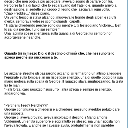
deciso che non poteva più aspettare: aveva bisogno di parlare con lui.
Percorse la fila di lapidi che lo separavano dal fratello e, quando arrivò a
destinazione, si sedette sul ceppo di legno che lasciava lì ogni volta.
“Ciao Freddie…” disse piano.
Un vento fresco si stava alzando, muoveva le fronde degli alberi e i ciuffi
d’erba, sembrava volesse scompigliargli i capelli.
“Ti starai chiedendo perché sono qui mentre tutti festeggiano Victorie… Beh,
lo sai già perché. Tu lo sai sempre.”
Una lacrima scese silenziosa sulla guancia di George; lui sembrò non
accorgersene neanche.
Quando tiri in mezzo Dio, o il destino o chissà che, che nessuno te lo
spiega perché sia successo a te.
Le anziane streghe gli passarono accanto, si fermarono un attimo a leggere
l’epigrafe sulla tomba e, in un rispettoso silenzio, una di quelle poggiò la sua
mano nodosa sulla spalla di George. Il ragazzo stava singhiozzando, la testa
tra le mani.
“Fatti forza, caro ragazzo.” sussurrò l’altra strega e sempre in silenzio,
andarono via.
“Perché tu Fred? Perché??!”
George continuava a chiedersi e a chiedere: nessuno avrebbe potuto dare
una risposta.
George ci aveva provato, aveva incolpato il destino, i Mangiamorte,
Voldemort, un’entità superiore e soprattutto se stesso, ma una risposta non
l’aveva trovata. E anche se l’avesse avuta, probabilmente non sarebbe