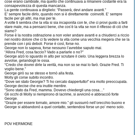
cose erano cambiate, ma quello che continuava a rimanere costante era la
consapevolezza di questa mancanza.
La gente continuava a dirglielo: “Passerà, devi andare avanti.”
E’ sempre facile dirlo, quando non si è direttamente coinvolti. E’ sempre
facile per gli altri, ma mai per te.
A volte ti sembra che la vita si sia incaponita con te, che ci provi gusto a farti
stare male, ma a pensarci bene, che cos’è la vita se non il riflesso di ciò che
siamo?
Forse è la nostra ostinazione a non voler andare avanti e a chiuderci a riccio
nel nostro dolore che ci fa vedere la vita come una vecchia megera che se la
prende con i più deboli. Forse è così, forse no.
George non lo sapeva, forse nessuno l’avrebbe saputo mai.
“Allora Fred, cosa faccio? Vado a parlarle o no?”
George alzò lo sguardo in alto per scrutare il cielo. Una leggera brezza lo
avvolse, gelandogli le ossa.
“Credo che dovrei dirle la verità, ma non so se mai lo farò. Grazie Fred. Ti
voglio bene.”
George girò su se stesso e tornò alla festa.
Molly gli corse subito incontro.
“Dove sei stato Georgie? Ti ho cercato dappertutto!” era molto preoccupata.
George decise che era inutile mentire.
“Sono stato da Fred, mamma. Dovevo chiedergli una cosa…”
Gli occhi di Molly si riempirono di lacrime, si avvicinò e abbracciò forte
George.
“Grazie per essere tornato, amore mio.” gli sussurrò nell’orecchio buono e
George si abbandonò a quel contatto, sentendosi forse un po’ meno solo.
POV HERMIONE