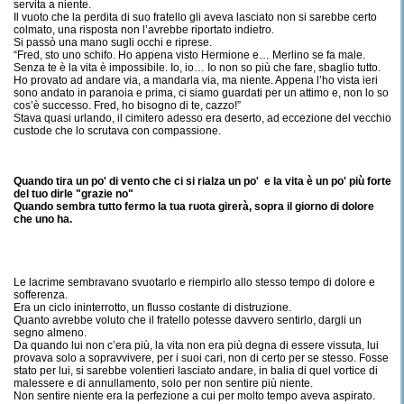
servita a niente.
Il vuoto che la perdita di suo fratello gli aveva lasciato non si sarebbe certo
colmato, una risposta non l’avrebbe riportato indietro.
Si passò una mano sugli occhi e riprese.
“Fred, sto uno schifo. Ho appena visto Hermione e… Merlino se fa male.
Senza te è la vita è impossibile. Io, io… Io non so più che fare, sbaglio tutto.
Ho provato ad andare via, a mandarla via, ma niente. Appena l’ho vista ieri
sono andato in paranoia e prima, ci siamo guardati per un attimo e, non lo so
cos’è successo. Fred, ho bisogno di te, cazzo!”
Stava quasi urlando, il cimitero adesso era deserto, ad eccezione del vecchio
custode che lo scrutava con compassione.
Quando tira un po' di vento che ci si rialza un po' e la vita è un po' più forte
del tuo dirle "grazie no"
Quando sembra tutto fermo la tua ruota girerà, sopra il giorno di dolore
che uno ha.
Le lacrime sembravano svuotarlo e riempirlo allo stesso tempo di dolore e
sofferenza.
Era un ciclo ininterrotto, un flusso costante di distruzione.
Quanto avrebbe voluto che il fratello potesse davvero sentirlo, dargli un
segno almeno.
Da quando lui non c’era più, la vita non era più degna di essere vissuta, lui
provava solo a sopravvivere, per i suoi cari, non di certo per se stesso. Fosse
stato per lui, si sarebbe volentieri lasciato andare, in balia di quel vortice di
malessere e di annullamento, solo per non sentire più niente.
Non sentire niente era la perfezione a cui per molto tempo aveva aspirato.