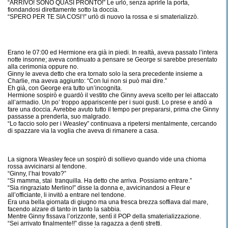
“ARRIVO! SONO QUASI PRONTO!” Le urlò, senza aprirle la porta,
fiondandosi direttamente sotto la doccia.
“SPERO PER TE SIA COSI’!” urlò di nuovo la rossa e si smaterializzò.
Erano le 07:00 ed Hermione era già in piedi. In realtà, aveva passato l’intera
notte insonne; aveva continuato a pensare se George si sarebbe presentato
alla cerimonia oppure no.
Ginny le aveva detto che era tornato solo la sera precedente insieme a
Charlie, ma aveva aggiunto: “Con lui non si può mai dire.”
Eh già, con George era tutto un’incognita.
Hermione sospirò e guardò il vestito che Ginny aveva scelto per lei attaccato
all’armadio. Un po’ troppo appariscente per i suoi gusti. Lo prese e andò a
fare una doccia. Avrebbe avuto tutto il tempo per prepararsi, prima che Ginny
passasse a prenderla, suo malgrado.
“Lo faccio solo per i Weasley” continuava a ripetersi mentalmente, cercando
di spazzare via la voglia che aveva di rimanere a casa.
La signora Weasley fece un sospirò di sollievo quando vide una chioma
rossa avvicinarsi al tendone.
“Ginny, l’hai trovato?”
“Si mamma, stai tranquilla. Ha detto che arriva. Possiamo entrare.”
“Sia ringraziato Merlino!” disse la donna e, avvicinandosi a Fleur e
all’officiante, li invitò a entrare nel tendone.
Era una bella giornata di giugno ma una fresca brezza soffiava dal mare,
facendo alzare di tanto in tanto la sabbia.
Mentre Ginny fissava l’orizzonte, sentì il POP della smaterializzazione.
“Sei arrivato finalmente!!” disse la ragazza a denti stretti.