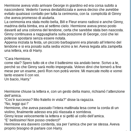
Hermione aveva visto arrivare George in giardino ed era corsa subito a
nascondersi. Vederlo l’aveva destabilizzata e aveva deciso che avrebbe
evitato qualsiasi contatto per tutta la cerimonia, con la complicità di Ginny
che aveva promesso di aiutarla.
La cerimonia era stata molto bella, Bill e Fleur erano radiosi e anche Ginny,
madrina della bimba, era al settimo cielo. Hermione aveva preso posto
davanti ad una colonna del tendone, certa che sarebbe stata ben nascosta.
Ginny continuava a ragguagliarla sulla posizione di George, così che lei
potesse spostarsi senza essere notata.
Appena iniziata la festa, un piccolo barbagianni era planato all’interno del
tendone e si era posato sulla sedia vicino a lei. Aveva legata alla zampetta
una lettera, era di Harry.
“Cara Hermione,
come stai? Spero tutto ok e che il battesimo sia andato bene. Scrivo a te,
perché so che Ginny sarà molto impegnata. Volevo dirvi che tornerò a fine
mese per un esame, però Ron non potrà venire. Mi mancate molto e vorrei
tanto essere lì con voi.
Un bacio, Harry.”
Hermione chiuse la lettera e, con un gesto della mano, richiamò l’attenzione
dell’amica.
“Cos’è successo? Mio fratello in vista?” disse la ragazza.
“No, leggi qui !”
Hermione, che aveva passato l’intera mattinata tesa come la corda di un
violino, finalmente adesso era più rilassata e sorrideva.
Ginny lesse velocemente la lettera e si gettò al collo dell’amica.
“E’ bellissimo! Non posso crederci!”
Hermione era davvero contenta, sia per l’amica che per se stessa. Aveva
proprio bisogno di parlare con Harry.