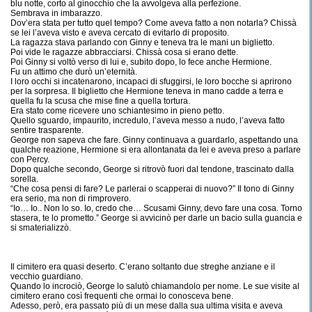
blu notte, corto al ginocchio che la avvolgeva alla perfezione.
Sembrava in imbarazzo.
Dov’era stata per tutto quel tempo? Come aveva fatto a non notarla? Chissà
se lei l’aveva visto e aveva cercato di evitarlo di proposito.
La ragazza stava parlando con Ginny e teneva tra le mani un biglietto.
Poi vide le ragazze abbracciarsi. Chissà cosa si erano dette.
Poi Ginny si voltò verso di lui e, subito dopo, lo fece anche Hermione.
Fu un attimo che durò un’eternità.
I loro occhi si incatenarono, incapaci di sfuggirsi, le loro bocche si aprirono
per la sorpresa. Il biglietto che Hermione teneva in mano cadde a terra e
quella fu la scusa che mise fine a quella tortura.
Era stato come ricevere uno schiantesimo in pieno petto.
Quello sguardo, impaurito, incredulo, l’aveva messo a nudo, l’aveva fatto
sentire trasparente.
George non sapeva che fare. Ginny continuava a guardarlo, aspettando una
qualche reazione, Hermione si era allontanata da lei e aveva preso a parlare
con Percy.
Dopo qualche secondo, George si ritrovò fuori dal tendone, trascinato dalla
sorella.
“Che cosa pensi di fare? Le parlerai o scapperai di nuovo?” Il tono di Ginny
era serio, ma non di rimprovero.
“Io… Io.. Non lo so. Io, credo che… Scusami Ginny, devo fare una cosa. Torno
stasera, te lo prometto.” George si avvicinò per darle un bacio sulla guancia e
si smaterializzò.
Il cimitero era quasi deserto. C’erano soltanto due streghe anziane e il
vecchio guardiano.
Quando lo incrociò, George lo salutò chiamandolo per nome. Le sue visite al
cimitero erano così frequenti che ormai lo conosceva bene.
Adesso, però, era passato più di un mese dalla sua ultima visita e aveva