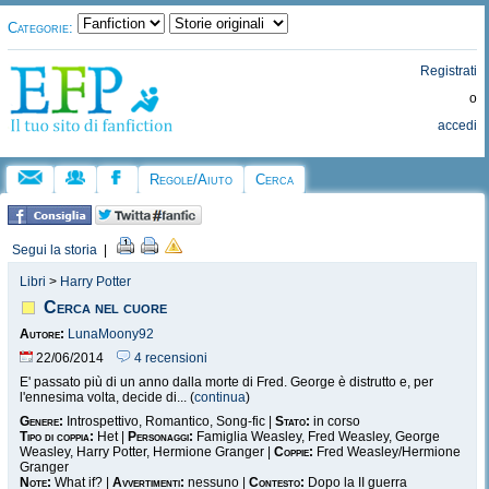
Categorie:
Registrati
o
accedi
Regole/Aiuto
Cerca
Segui la storia
|
Libri
>
Harry Potter
Cerca nel cuore
Autore:
LunaMoony92
22/06/2014
4 recensioni
E' passato più di un anno dalla morte di Fred. George è distrutto e, per
l'ennesima volta, decide di... (
continua
)
Genere:
Introspettivo, Romantico, Song-fic |
Stato:
in corso
Tipo di coppia:
Het |
Personaggi:
Famiglia Weasley, Fred Weasley, George
Weasley, Harry Potter, Hermione Granger |
Coppie:
Fred Weasley/Hermione
Granger
Note:
What if? |
Avvertimenti:
nessuno |
Contesto:
Dopo la II guerra