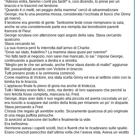
“Adesso entra, faremo i conti più tardi!” e, così dicendo, lo prese per un
braccio e lo trascinò nel tendone.
“Quando ti ci metti, sei peggio della mamma” cercò di sdrammatizzare
George, ma fu una pessima mossa, considerata l’occhiata di fuoco che Ginny
gli riservò.
Il tendone era gremito di gente. Tantissime teste rosse riempivano la sala,
anche se una considerevole parte era riempita dai biondissimi parenti
francesi di Fleur.
George scrutava con attenzione ogni angolo della sala. Stava cercando
qualcuno.
Stava cercando lei.
La sua ricerca però fu interrotta dall’arrivo di Charlie.
“Dove sei stato, fratellino? La mamma stava quasi per svenire!”
“Ho fatto tardi al negozio, non sarei mai mancato, lo sai.” rispose George,
continuando a guardare a destra e a sinistra.
“Meglio per te che sei arrivato, anche Fleur stava dando di matto!” aggiunse
Bill, passandogli accanto con Victoire in braccio.
Tutti presero posto e la cerimonia cominciò.
Come madrina di Victoire, era stata scelta Ginny ed era al settimo cielo con la
bimba tra le braccia.
L’applauso finale fu pieno di gioia ma anche di tristezza.
Tutti i Wesley erano felici, certo, ma dentro di loro sapevano che perché la
loro felicità fosse completa, mancava lui, Fred.
George, dopo aver dato il suo regalo alla piccola ed averla coccolata un po’,
era riuscito a scappare dal centro della festa per rimanere un po’ in disparte.
Stava pensando a Fred.
Chissà che regalo gli avrebbe scelto. Sicuramente qualcosa di più originale
di una mega puffola pelouche.
Si avvicinò al bancone del buffet e finalmente la vide.
Era bellissima.
Hermione aveva i capelli sciolti, lisci e fluenti che le ricadevano sulle spalle.
Erano cresciuti parecchio dall’ultima volta che l’aveva vista. Aveva un vestito