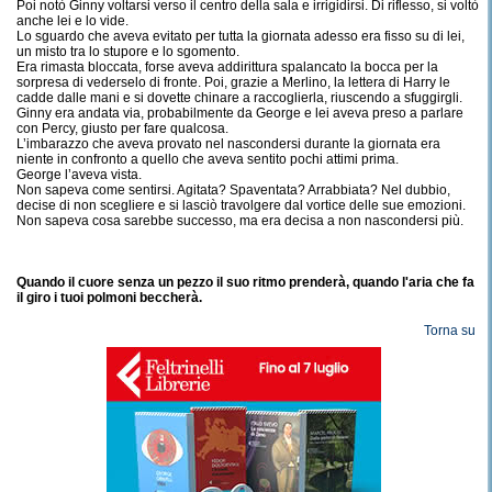
Poi notò Ginny voltarsi verso il centro della sala e irrigidirsi. Di riflesso, si voltò
anche lei e lo vide.
Lo sguardo che aveva evitato per tutta la giornata adesso era fisso su di lei,
un misto tra lo stupore e lo sgomento.
Era rimasta bloccata, forse aveva addirittura spalancato la bocca per la
sorpresa di vederselo di fronte. Poi, grazie a Merlino, la lettera di Harry le
cadde dalle mani e si dovette chinare a raccoglierla, riuscendo a sfuggirgli.
Ginny era andata via, probabilmente da George e lei aveva preso a parlare
con Percy, giusto per fare qualcosa.
L’imbarazzo che aveva provato nel nascondersi durante la giornata era
niente in confronto a quello che aveva sentito pochi attimi prima.
George l’aveva vista.
Non sapeva come sentirsi. Agitata? Spaventata? Arrabbiata? Nel dubbio,
decise di non scegliere e si lasciò travolgere dal vortice delle sue emozioni.
Non sapeva cosa sarebbe successo, ma era decisa a non nascondersi più.
Quando il cuore senza un pezzo il suo ritmo prenderà, quando l'aria che fa
il giro i tuoi polmoni beccherà.
Torna su