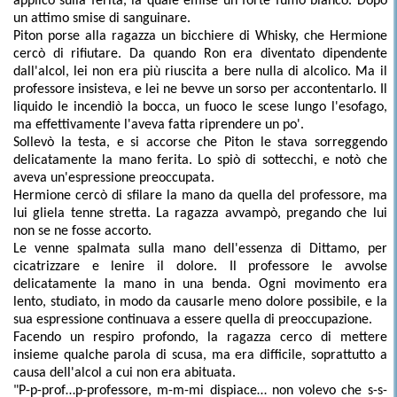
applicò sulla ferita, la quale emise un forte fumo bianco. Dopo
un attimo smise di sanguinare.
Piton porse alla ragazza un bicchiere di Whisky, che Hermione
cercò di rifiutare. Da quando Ron era diventato dipendente
dall'alcol, lei non era più riuscita a bere nulla di alcolico. Ma il
professore insisteva, e lei ne bevve un sorso per accontentarlo. Il
liquido le incendiò la bocca, un fuoco le scese lungo l'esofago,
ma effettivamente l'aveva fatta riprendere un po'.
Sollevò la testa, e si accorse che Piton le stava sorreggendo
delicatamente la mano ferita. Lo spiò di sottecchi, e notò che
aveva un'espressione preoccupata.
Hermione cercò di sfilare la mano da quella del professore, ma
lui gliela tenne stretta. La ragazza avvampò, pregando che lui
non se ne fosse accorto.
Le venne spalmata sulla mano dell'essenza di Dittamo, per
cicatrizzare e lenire il dolore. Il professore le avvolse
delicatamente la mano in una benda. Ogni movimento era
lento, studiato, in modo da causarle meno dolore possibile, e la
sua espressione continuava a essere quella di preoccupazione.
Facendo un respiro profondo, la ragazza cerco di mettere
insieme qualche parola di scusa, ma era difficile, soprattutto a
causa dell'alcol a cui non era abituata.
"P-p-prof…p-professore, m-m-mi dispiace… non volevo che s-s-