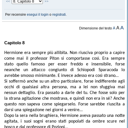
<<
>>
Per recensire
esegui il login
o
registrati
.
A
A
A
Dimensione del testo
Capitolo 8
Hermione era sempre più allibita. Non riusciva proprio a capire
come mai il professor Piton si comportasse così. Era sempre
stato quello famoso per esser freddo e insensibile, forse
neanche un attacco congiunto di Schiopodi Sparacoda lo
avrebbe smosso minimante. E invece adesso era così strano…
Si soffermò anche su un altro particolare, forse indifferente agli
occhi di qualsiasi altra persona, ma a lei non sfuggiva mai
nessun dettaglio. Era passato a darle del tu. Che fosse solo per
la strana agitazione che mostrava, e quindi non era in sé? Anche
questo non sapeva come spiegarselo. Forse sarebbe riuscita a
darsi una spiegazione nei giorni a venire…
Dopo la sera nella brughiera, Hermione aveva passato una notte
agitata, i suoi sogni erano stati popolati da ombre scure nel
bosco e dal professore di Pozioni…