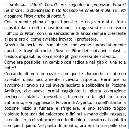
Il professor Piton? Cosa?! Ho sognato il professor Piton?!
Hermione, la stanchezza ti sta facendo veramente male, se inizi
a sognare Piton anche di notte!!!
Con la mente piena di questi pensieri e un gran mal di testa
causato dalla notte quasi insonne, la ragazza si diresse verso
l'ufficio di Piton, con una sensazione di ansia sempre crescente
al pensiero di come avrebbe trovato il professore.
Bussò alla porta del suo ufficio, che venne immediatamente
aperta. Si trovò di fronte il Severus Piton dei suoi anni scolastici,
freddo, impassibile, con il solito ghigno sprezzante sul volto.
Come era possibile, un cambio così radicale nel giro di una sola
notte?
Cercando di non impazzire con queste domande a cui non
avrebbe quasi sicuramente ricevuto risposta, Hermione si
avvicinò al tavolo su cui aveva lasciato a sobbollire la Pozione
Antilupo, che aveva ormai raggiunto la giusta colorazione
perlacea. Iniziò a mescolare, facendo sette giri in senso
antiorario, e vi aggiunse la Polvere di Argento. In quell'istante la
pozione iniziò a fumare e sfrigolare, e uno schizzo troppo
violento fuoriuscì dal calderone e finì sulla mano della ragazza,
la quale cercò di soffocare un urlo di dolore causato dal contatto
con quel liquido. Nel punto di impatto, ora era la sua pelle che