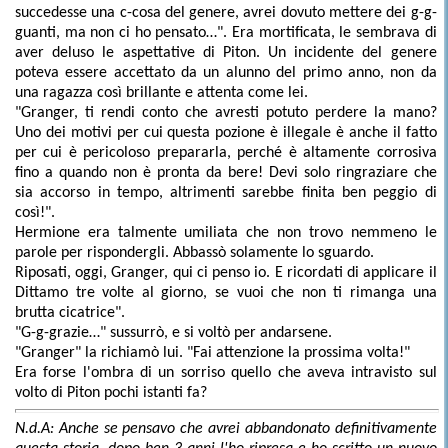
succedesse una c-cosa del genere, avrei dovuto mettere dei g-g-
guanti, ma non ci ho pensato…". Era mortificata, le sembrava di
aver deluso le aspettative di Piton. Un incidente del genere
poteva essere accettato da un alunno del primo anno, non da
una ragazza così brillante e attenta come lei.
"Granger, ti rendi conto che avresti potuto perdere la mano?
Uno dei motivi per cui questa pozione è illegale è anche il fatto
per cui è pericoloso prepararla, perché è altamente corrosiva
fino a quando non è pronta da bere! Devi solo ringraziare che
sia accorso in tempo, altrimenti sarebbe finita ben peggio di
così!".
Hermione era talmente umiliata che non trovo nemmeno le
parole per rispondergli. Abbassò solamente lo sguardo.
Riposati, oggi, Granger, qui ci penso io. E ricordati di applicare il
Dittamo tre volte al giorno, se vuoi che non ti rimanga una
brutta cicatrice".
"G-g-grazie…" sussurrò, e si voltò per andarsene.
"Granger" la richiamò lui. "Fai attenzione la prossima volta!"
Era forse l'ombra di un sorriso quello che aveva intravisto sul
volto di Piton pochi istanti fa?
N.d.A: Anche se pensavo che avrei abbandonato definitivamente