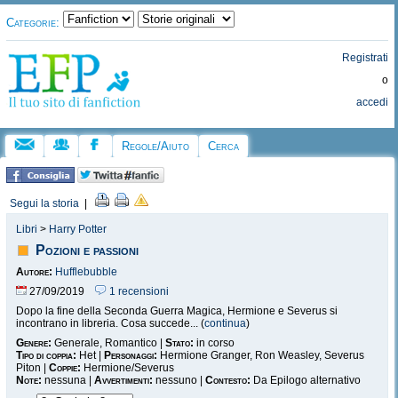
Categorie:
Registrati
o
accedi
Regole/Aiuto
Cerca
Segui la storia
|
Libri
>
Harry Potter
Pozioni e passioni
Autore:
Hufflebubble
27/09/2019
1 recensioni
Dopo la fine della Seconda Guerra Magica, Hermione e Severus si
incontrano in libreria. Cosa succede... (
continua
)
Genere:
Generale, Romantico |
Stato:
in corso
Tipo di coppia:
Het |
Personaggi:
Hermione Granger, Ron Weasley, Severus
Piton |
Coppie:
Hermione/Severus
Note:
nessuna |
Avvertimenti:
nessuno |
Contesto:
Da Epilogo alternativo