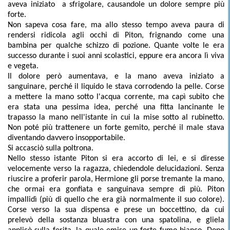
aveva iniziato
a sfrigolare, causandole un dolore sempre più
forte.
Non sapeva cosa fare, ma allo stesso tempo aveva paura di
rendersi ridicola agli occhi di Piton, frignando come una
bambina per qualche schizzo di pozione. Quante volte le era
successo durante i suoi anni scolastici, eppure era ancora lì viva
e vegeta.
Il dolore però aumentava, e la mano aveva iniziato a
sanguinare, perché il liquido le stava corrodendo la pelle. Corse
a mettere la mano sotto l'acqua corrente, ma capì subito che
era stata una pessima idea, perché una fitta lancinante le
trapasso la mano nell'istante in cui la mise sotto al rubinetto.
Non poté più trattenere un forte gemito, perché il male stava
diventando davvero insopportabile.
Si accasciò sulla poltrona.
Nello stesso istante Piton si era accorto di lei, e si diresse
velocemente verso la ragazza, chiedendole delucidazioni. Senza
riuscire a proferir parola, Hermione gli porse tremante la mano,
che ormai era gonfiata e sanguinava sempre di più. Piton
impallidì (più di quello che era già normalmente il suo colore).
Corse verso la sua dispensa e prese un boccettino, da cui
prelevò della sostanza bluastra con una spatolina, e gliela