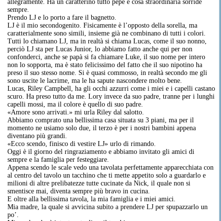
allegramente. Ha un caratterino tutto pepe e cosa straordinaria sorride
sempre.
Prendo LJ e lo porto a fare il bagnetto.
LJ è il mio secondogenito. Fisicamente è l’opposto della sorella, ma
caratterialmente sono simili, insieme già ne combinano di tutti i colori.
Tutti lo chiamano LJ, ma in realtà si chiama Lucas, come il suo nonno,
perciò LJ sta per Lucas Junior, lo abbiamo fatto anche qui per non
confonderci, anche se papà si fa chiamare Luke, il suo nome per intero
non lo sopporta, ma è stato felicissimo del fatto che il suo nipotino ha
preso il suo stesso nome. Si è quasi commosso, in realtà secondo me gli
sono uscite le lacrime, ma le ha sapute nascondere molto bene.
Lucas, Riley Campbell, ha gli occhi azzurri come i miei e i capelli castano
scuro. Ha preso tutto da me. Lory invece da suo padre, tranne per i lunghi
capelli mossi, ma il colore è quello di suo padre.
«Amore sono arrivati.» mi urla Riley dal salotto.
Abbiamo comprato una bellissima casa situata su 3 piani, ma per il
momento ne usiamo solo due, il terzo è per i nostri bambini appena
diventano più grandi.
«Ecco scendo, finisco di vestire LJ» urlo di rimando.
Oggi è il giorno del ringraziamento e abbiamo invitato gli amici di
sempre e la famiglia per festeggiare.
Appena scendo le scale vedo una tavolata perfettamente apparecchiata con
al centro del tavolo un tacchino che ti mette appetito solo a guardarlo e
milioni di altre prelibatezze tutte cucinate da Nick, il quale non si
smentisce mai, diventa sempre più bravo in cucina.
E oltre alla bellissima tavola, la mia famiglia e i miei amici.
Mia madre, la quale si avvicina subito a prendere LJ per spupazzarlo un
po’.