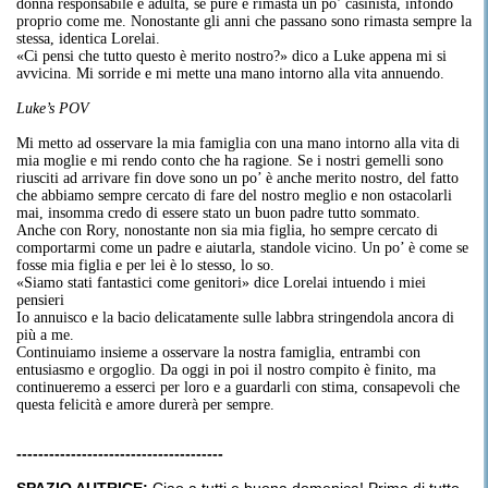
donna responsabile e adulta, se pure è rimasta un po’ casinista, infondo
proprio come me. Nonostante gli anni che passano sono rimasta sempre la
stessa, identica Lorelai.
«Ci pensi che tutto questo è merito nostro?» dico a Luke appena mi si
avvicina. Mi sorride e mi mette una mano intorno alla vita annuendo.
Luke’s POV
Mi metto ad osservare la mia famiglia con una mano intorno alla vita di
mia moglie e mi rendo conto che ha ragione. Se i nostri gemelli sono
riusciti ad arrivare fin dove sono un po’ è anche merito nostro, del fatto
che abbiamo sempre cercato di fare del nostro meglio e non ostacolarli
mai, insomma credo di essere stato un buon padre tutto sommato.
Anche con Rory, nonostante non sia mia figlia, ho sempre cercato di
comportarmi come un padre e aiutarla, standole vicino. Un po’ è come se
fosse mia figlia e per lei è lo stesso, lo so.
«Siamo stati fantastici come genitori» dice Lorelai intuendo i miei
pensieri
Io annuisco e la bacio delicatamente sulle labbra stringendola ancora di
più a me.
Continuiamo insieme a osservare la nostra famiglia, entrambi con
entusiasmo e orgoglio. Da oggi in poi il nostro compito è finito, ma
continueremo a esserci per loro e a guardarli con stima, consapevoli che
questa felicità e amore durerà per sempre.
--------------------------------------