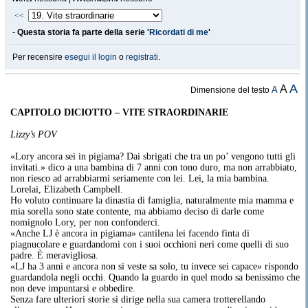
<<
-
Questa storia fa parte della serie '
Ricordati di me
'
Per recensire
esegui il login
o
registrati
.
A
A
A
Dimensione del testo
CAPITOLO DICIOTTO – VITE STRAORDINARIE
Lizzy’s POV
«Lory ancora sei in pigiama? Dai sbrigati che tra un po’ vengono tutti gli
invitati.» dico a una bambina di 7 anni con tono duro, ma non arrabbiato,
non riesco ad arrabbiarmi seriamente con lei. Lei, la mia bambina.
Lorelai, Elizabeth Campbell.
Ho voluto continuare la dinastia di famiglia, naturalmente mia mamma e
mia sorella sono state contente, ma abbiamo deciso di darle come
nomignolo Lory, per non confonderci.
«Anche LJ è ancora in pigiama» cantilena lei facendo finta di
piagnucolare e guardandomi con i suoi occhioni neri come quelli di suo
padre. È meravigliosa.
«LJ ha 3 anni e ancora non si veste sa solo, tu invece sei capace» rispondo
guardandola negli occhi. Quando la guardo in quel modo sa benissimo che
non deve impuntarsi e obbedire.
Senza fare ulteriori storie si dirige nella sua camera trotterellando