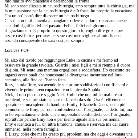
mio marito avvicinandosi e baciandomi la fronte.
Mi sono specializzata in neurochirurgia, amo sempre tutta la chirurgia, ma
la mia passione per la neurochirurgia è più forte, ho proprio la vocazione.
Tra un po’ potrò dire di essere un neurochirurgo.
Ci sediamo tutti a tavola a mangiare, ridere e parlare, ricordano anche
aneddoti significativi del passato. Felici, felici nel giorno del
ringraziamento. E proprio in questo giorno io voglio dire grazia per
essere così felice, per aver persone così meravigliose al mio fianco,
essendo consapevole che sarà così per sempre.
Lorelai’s POV
Mi alzo dal tavolo per raggiungere Luke in cucina e mi fermo ad
osservare la grande tavolata. Guardo i miei figli e mi si riempie il cuore
di gioia. Mi sento una mamma orgogliosa e soddisfatta. Ho cresciuto tre
ragazzi eccezionali che nonostante le divergenze incontrate nel loro
cammino, alla fine ce l’hanno fatta.
Rory, la mia Rory, sta avendo le sue prime soddisfazioni con Richard e
vivendo le prime preoccupazioni con la piccola Sophia.
Nick, il mio piccolo e saggio Nick. Colui che non mi ha mai creato
problemi, è sempre stato capace di farcela da solo. Ora è felicemente
sposato con una splendida bambina Emily, Elizabeth Danes, detta più
comunemente Emy, per non confondersi con l’originale, ha detto lui, ma
io ho esplicitamente detto che è impossibile confonderla con l’originale,
soprattutto perché Emy non è per niente uguale alla sua bis nonna.
Emy è identica a lui, un’altra timidona, chiusa e riservata ma dal cuore
immenso, nella nostra famiglia.
E Lizzy, colei che mi ha creato più problemi ma che oggi è diventata una