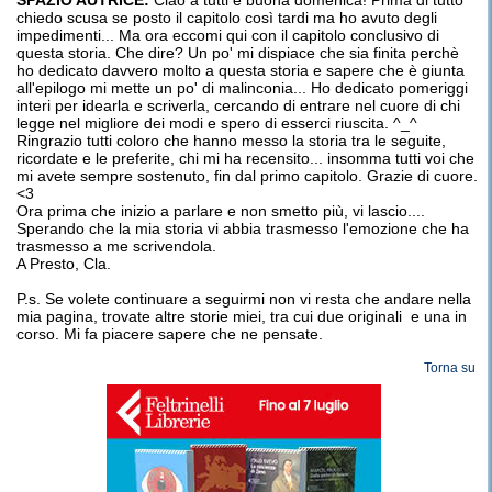
SPAZIO AUTRICE:
Ciao a tutti e buona domenica! Prima di tutto
chiedo scusa se posto il capitolo così tardi ma ho avuto degli
impedimenti... Ma ora eccomi qui con il capitolo conclusivo di
questa storia. Che dire? Un po' mi dispiace che sia finita perchè
ho dedicato davvero molto a questa storia e sapere che è giunta
all'epilogo mi mette un po' di malinconia... Ho dedicato pomeriggi
interi per idearla e scriverla, cercando di entrare nel cuore di chi
legge nel migliore dei modi e spero di esserci riuscita. ^_^
Ringrazio tutti coloro che hanno messo la storia tra le seguite,
ricordate e le preferite, chi mi ha recensito... insomma tutti voi che
mi avete sempre sostenuto, fin dal primo capitolo. Grazie di cuore.
<3
Ora prima che inizio a parlare e non smetto più, vi lascio....
Sperando che la mia storia vi abbia trasmesso l'emozione che ha
trasmesso a me scrivendola.
A Presto, Cla.
P.s. Se volete continuare a seguirmi non vi resta che andare nella
mia pagina, trovate altre storie miei, tra cui due originali e una in
corso. Mi fa piacere sapere che ne pensate.
Torna su