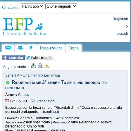
Categorie:
Registrati
o
accedi
Regole/Aiuto
Cerca
Segui la storia
|
Serie TV
>
Una mamma per amica
Ricordati di me 3° serie - Tu sei il mio ricordo più
profondo
Autore:
Clappy
12/06/2011
3 recensioni
Eccoci qui con la terza serie di "Ricordati di me" Cosa è successo alla vita
dei nostri protagonisti... (
continua
)
Genere:
Generale, Romantico |
Stato:
completa
Tipo di coppia:
non specificato |
Personaggi:
Altro Personaggio, Nuovo
personaggio, Un po' tutti
Note:
nessuna |
Avvertimenti:
nessuno