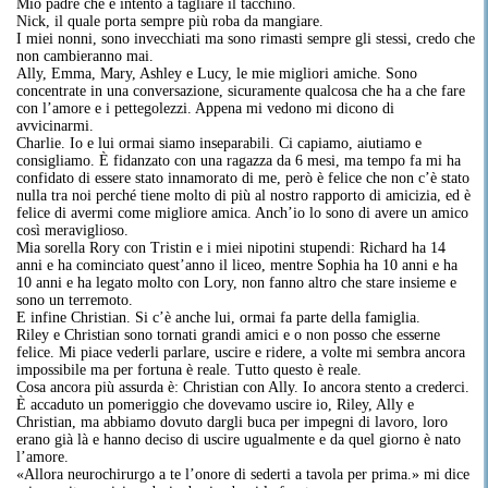
Mio padre che è intento a tagliare il tacchino.
Nick, il quale porta sempre più roba da mangiare.
I miei nonni, sono invecchiati ma sono rimasti sempre gli stessi, credo che
non cambieranno mai.
Ally, Emma, Mary, Ashley e Lucy, le mie migliori amiche. Sono
concentrate in una conversazione, sicuramente qualcosa che ha a che fare
con l’amore e i pettegolezzi. Appena mi vedono mi dicono di
avvicinarmi.
Charlie. Io e lui ormai siamo inseparabili. Ci capiamo, aiutiamo e
consigliamo. È fidanzato con una ragazza da 6 mesi, ma tempo fa mi ha
confidato di essere stato innamorato di me, però è felice che non c’è stato
nulla tra noi perché tiene molto di più al nostro rapporto di amicizia, ed è
felice di avermi come migliore amica. Anch’io lo sono di avere un amico
così meraviglioso.
Mia sorella Rory con Tristin e i miei nipotini stupendi: Richard ha 14
anni e ha cominciato quest’anno il liceo, mentre Sophia ha 10 anni e ha
10 anni e ha legato molto con Lory, non fanno altro che stare insieme e
sono un terremoto.
E infine Christian. Si c’è anche lui, ormai fa parte della famiglia.
Riley e Christian sono tornati grandi amici e o non posso che esserne
felice. Mi piace vederli parlare, uscire e ridere, a volte mi sembra ancora
impossibile ma per fortuna è reale. Tutto questo è reale.
Cosa ancora più assurda è: Christian con Ally. Io ancora stento a crederci.
È accaduto un pomeriggio che dovevamo uscire io, Riley, Ally e
Christian, ma abbiamo dovuto dargli buca per impegni di lavoro, loro
erano già là e hanno deciso di uscire ugualmente e da quel giorno è nato
l’amore.
«Allora neurochirurgo a te l’onore di sederti a tavola per prima.» mi dice