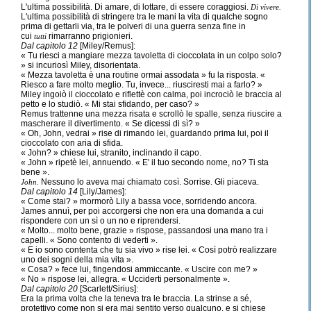
L'ultima possibilità. Di amare, di lottare, di essere coraggiosi.
Di vivere.
L'ultima possibilità di stringere tra le mani la vita di qualche sogno
prima di gettarli via, tra le polveri di una guerra senza fine in
cui
rimarranno prigionieri.
tutti
Dal capitolo 12
[Miley/Remus]:
« Tu riesci a mangiare mezza tavoletta di cioccolata in un colpo solo?
» si incuriosì Miley, disorientata.
« Mezza tavoletta è una routine ormai assodata » fu la risposta. «
Riesco a fare molto meglio. Tu, invece... riusciresti mai a farlo? »
Miley ingoiò il cioccolato e riflettè con calma, poi incrociò le braccia al
petto e lo studiò. « Mi stai sfidando, per caso? »
Remus trattenne una mezza risata e scrollò le spalle, senza riuscire a
mascherare il divertimento. « Se dicessi di sì? »
« Oh, John, vedrai » rise di rimando lei, guardando prima lui, poi il
cioccolato con aria di sfida.
« John? » chiese lui, stranito, inclinando il capo.
« John » ripetè lei, annuendo. « E' il tuo secondo nome, no? Ti sta
bene ».
Nessuno lo aveva mai chiamato così. Sorrise. Gli piaceva.
John.
Dal capitolo 14
[Lily/James]:
« Come stai? » mormorò Lily a bassa voce, sorridendo ancora.
James annuì, per poi accorgersi che non era una domanda a cui
rispondere con un sì o un no e riprendersi.
« Molto... molto bene, grazie » rispose, passandosi una mano tra i
capelli. « Sono contento di vederti ».
« E io sono contenta che tu sia vivo » rise lei. « Così potrò realizzare
uno dei sogni della mia vita ».
« Cosa? » fece lui, fingendosi ammiccante. « Uscire con me? »
« No » rispose lei, allegra. « Ucciderti personalmente ».
Dal capitolo 20
[Scarlett/Sirius]:
Era la prima volta che la teneva tra le braccia. La strinse a sé,
protettivo come non si era mai sentito verso qualcuno, e si chiese