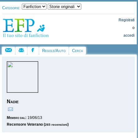
Categorie:
Registrati
o
accedi
Regole/Aiuto
Cerca
Nadie
Membro dal:
19/06/13
Recensore Veterano (
)
265 recensioni