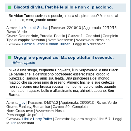
Biscotti di vita. Perché le pillole non ci piacciono.
Se Aidan Turner scrivesse poesie, a cosa si ispirerebbe? Ma certo: al
suo unico, vero, grande amore.
Autore:
Le Muse di Seshat
|
Pubblicata:
22/10/13 | Aggiornata: 22/10/13 |
Rating:
Verde
Genere:
Demenziale, Parodia, Poesia |
Capitoli:
1 - One shot | Completa
Tipo di coppia: Nessuna |
Note:
Nonsense |
Avvertimenti:
Nessuno
Categoria:
Fanfic su attori
>
Aidan Turner
| Leggi le
5
recensioni
Orgoglio e pregiudizio. Ma soprattutto il secondo.
-
Ultimo capitolo
Mika è una strega, frequenta Hogwarts, è in Serpeverde, è una Black.
Le parole che la definiscono potrebbero essere: stirpe, orgoglio,
purezza di sangue, amicizia, lealtà. Una principessa del mondo
magico che sa benissimo di esserlo. Almeno finché le sue certezze
non subiscono una brusca scossa in un pomeriggio di sole, quando
incontra un ragazzo bello e affascinante ma, ahinoi, babbano: Ben
Barnes
Autore:
_joy
|
Pubblicata:
04/07/12 | Aggiornata: 28/05/13 |
Rating:
Verde
Genere:
Fantasy, Romantico |
Capitoli:
50 | Completa
Note:
Cross-over |
Avvertimenti:
Nessuno
Personaggi: Un po' tutti
Categoria:
Libri
>
Harry Potter
| Contesto: II guerra magica/Libri 5-7 | Leggi
le
136
recensioni