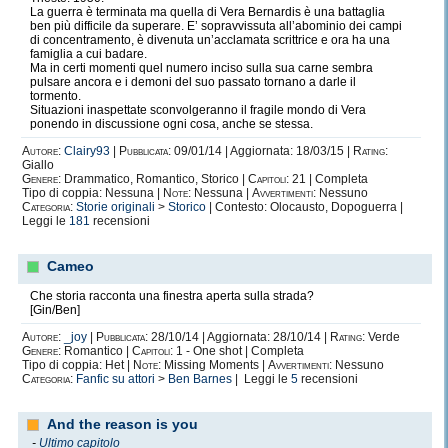
La guerra è terminata ma quella di Vera Bernardis è una battaglia
ben più difficile da superare. E’ sopravvissuta all’abominio dei campi
di concentramento, è divenuta un’acclamata scrittrice e ora ha una
famiglia a cui badare.
Ma in certi momenti quel numero inciso sulla sua carne sembra
pulsare ancora e i demoni del suo passato tornano a darle il
tormento.
Situazioni inaspettate sconvolgeranno il fragile mondo di Vera
ponendo in discussione ogni cosa, anche se stessa.
Autore:
Clairy93
|
Pubblicata:
09/01/14 | Aggiornata: 18/03/15 |
Rating:
Giallo
Genere:
Drammatico, Romantico, Storico |
Capitoli:
21 | Completa
Tipo di coppia: Nessuna |
Note:
Nessuna |
Avvertimenti:
Nessuno
Categoria:
Storie originali
>
Storico
| Contesto: Olocausto, Dopoguerra |
Leggi le
181
recensioni
Cameo
Che storia racconta una finestra aperta sulla strada?
[Gin/Ben]
Autore:
_joy
|
Pubblicata:
28/10/14 | Aggiornata: 28/10/14 |
Rating:
Verde
Genere:
Romantico |
Capitoli:
1 - One shot | Completa
Tipo di coppia: Het |
Note:
Missing Moments |
Avvertimenti:
Nessuno
Categoria:
Fanfic su attori
>
Ben Barnes
| Leggi le
5
recensioni
And the reason is you
-
Ultimo capitolo