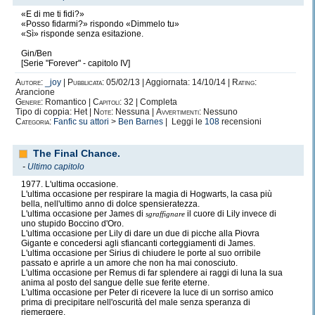
«E di me ti fidi?»
«Posso fidarmi?» rispondo «Dimmelo tu»
«Sì» risponde senza esitazione.
Gin/Ben
[Serie "Forever" - capitolo IV]
Autore:
_joy
|
Pubblicata:
05/02/13 | Aggiornata: 14/10/14 |
Rating:
Arancione
Genere:
Romantico |
Capitoli:
32 | Completa
Tipo di coppia: Het |
Note:
Nessuna |
Avvertimenti:
Nessuno
Categoria:
Fanfic su attori
>
Ben Barnes
| Leggi le
108
recensioni
The Final Chance.
-
Ultimo capitolo
1977. L'ultima occasione.
L'ultima occasione per respirare la magia di Hogwarts, la casa più
bella, nell'ultimo anno di dolce spensieratezza.
L'ultima occasione per James di
il cuore di Lily invece di
sgraffignare
uno stupido Boccino d'Oro.
L'ultima occasione per Lily di dare un due di picche alla Piovra
Gigante e concedersi agli sfiancanti corteggiamenti di James.
L'ultima occasione per Sirius di chiudere le porte al suo orribile
passato e aprirle a un amore che non ha mai conosciuto.
L'ultima occasione per Remus di far splendere ai raggi di luna la sua
anima al posto del sangue delle sue ferite eterne.
L'ultima occasione per Peter di ricevere la luce di un sorriso amico
prima di precipitare nell'oscurità del male senza speranza di
riemergere.