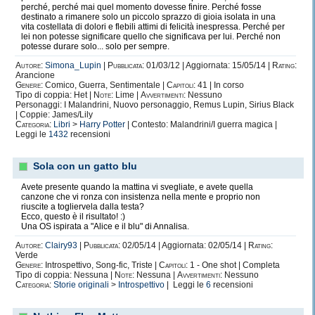
perché, perché mai quel momento dovesse finire. Perché fosse
destinato a rimanere solo un piccolo sprazzo di gioia isolata in una
vita costellata di dolori e flebili attimi di felicità inespressa. Perché per
lei non potesse significare quello che significava per lui. Perché non
potesse durare solo... solo per sempre.
Autore:
Simona_Lupin
|
Pubblicata:
01/03/12 | Aggiornata: 15/05/14 |
Rating:
Arancione
Genere:
Comico, Guerra, Sentimentale |
Capitoli:
41 | In corso
Tipo di coppia: Het |
Note:
Lime |
Avvertimenti:
Nessuno
Personaggi: I Malandrini, Nuovo personaggio, Remus Lupin, Sirius Black
| Coppie: James/Lily
Categoria:
Libri
>
Harry Potter
| Contesto: Malandrini/I guerra magica |
Leggi le
1432
recensioni
Sola con un gatto blu
Avete presente quando la mattina vi svegliate, e avete quella
canzone che vi ronza con insistenza nella mente e proprio non
riuscite a togliervela dalla testa?
Ecco, questo è il risultato! :)
Una OS ispirata a "Alice e il blu" di Annalisa.
Autore:
Clairy93
|
Pubblicata:
02/05/14 | Aggiornata: 02/05/14 |
Rating:
Verde
Genere:
Introspettivo, Song-fic, Triste |
Capitoli:
1 - One shot | Completa
Tipo di coppia: Nessuna |
Note:
Nessuna |
Avvertimenti:
Nessuno
Categoria:
Storie originali
>
Introspettivo
| Leggi le
6
recensioni