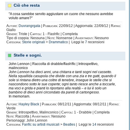
Ciò che resta
"A cosa sarebbe servito aggiustare un cuore che nessuno avrebbe
voluto amare?"
Autore:
Duvrangrgata
|
Pubblicata:
22/09/12 | Aggiornata: 22/09/12 |
Rating:
Giallo
Genere:
Triste |
Capitoli:
1 - Flashfic | Completa
Tipo di coppia: Nessuna |
Note:
Nonsense |
Avvertimenti:
Nessuno
Categoria:
Storie originali
>
Drammatico
| Leggi le
7
recensioni
Stelle e sogni.
John Lennon | Raccolta di drabble/flash!fic | Introspettivo,
malinconico
John Lennon ha dieci anni, una chitarra e tanti sogni nel cassetto.
Nella squallida casupola che divide con una zia e tre gatti, quando il
sole si rintana dietro una coltre di tenebre, insegue le stelle che si
nascondono sotto le sue coperte; ogni tanto riesce anche a toccarle,
ma voci e grida e pianti lo riportano alla realtà – e lui è solo un
bambino di dieci anni circondato da pareti di cartongesso.
In memoriam.
Autore:
Hayley Black
|
Pubblicata:
08/12/11 | Aggiornata: 08/12/11 |
Rating:
Verde
Genere:
Introspettivo, Malinconico |
Capitoli:
1 - Drabble | Completa
Note:
Raccolta |
Avvertimenti:
Nessuno
Personaggi: John Lennon
Categoria:
Fanfic su artisti musicali
>
Beatles
| Leggi le
14
recensioni