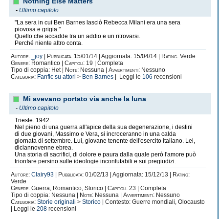
Nothing Else Matters
-
Ultimo capitolo
"La sera in cui Ben Barnes lasciò Rebecca Milani era una sera
piovosa e grigia."
Quello che accadde tra un addio e un ritrovarsi.
Perché niente altro conta.
Autore:
_joy
|
Pubblicata:
15/01/14 | Aggiornata: 15/04/14 |
Rating:
Verde
Genere:
Romantico |
Capitoli:
19 | Completa
Tipo di coppia: Het |
Note:
Nessuna |
Avvertimenti:
Nessuno
Categoria:
Fanfic su attori
>
Ben Barnes
| Leggi le
106
recensioni
Mi avevano portato via anche la luna
-
Ultimo capitolo
Trieste. 1942.
Nel pieno di una guerra all'apice della sua degenerazione, i destini
di due giovani, Massimo e Vera, si incroceranno in una calda
giornata di settembre. Lui, giovane tenente dell'esercito italiano. Lei,
diciannovenne ebrea.
Una storia di sacrifici, di dolore e paura dalla quale però l'amore può
trionfare persino sulle ideologie inconfutabili e sui pregiudizi.
Autore:
Clairy93
|
Pubblicata:
01/02/13 | Aggiornata: 15/12/13 |
Rating:
Verde
Genere:
Guerra, Romantico, Storico |
Capitoli:
23 | Completa
Tipo di coppia: Nessuna |
Note:
Nessuna |
Avvertimenti:
Nessuno
Categoria:
Storie originali
>
Storico
| Contesto: Guerre mondiali, Olocausto
| Leggi le
208
recensioni