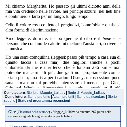
Mi chiamo Margherita. Ho passato gli ultimi diciotto anni della
mia vita credendo nelle favole, nei principi azzurri, nei lieti fine
e continuerò a farlo per un lungo, lungo tempo.
Odio il colore rosa confetto, i pregiudizi, l'omofobia e qualsiasi
altra forma di discriminazione.
Amo leggere, dormire, il cibo (perché il cibo è il
bene
e le
persone che contano le calorie mi mettono l'ansia çç), scrivere e
la musica.
Ho una semi-coinquilina (leggesi: passo più tempo a casa sua di
quanto faccia a casa mia), due migliori amiche a pochi
chilometri da me e una terza che è lontana 286 km e non
potrebbe mancarmi di più; due gatti non propriamente con la
testa a posto; una fissa per i cartoni Disney; un'ossessione poco
sana – ma non mi potrebbe interessare di meno – per Glee,
Criminal Minds e Supernatural e tendo a sorridere il più
possibile. Because life is good, whatever happens.
Come autore
:
Storie di Maggie_Lullaby
|
Serie di Maggie_Lullaby
Come lettore
:
Storie preferite
|
Autori preferiti
|
Storie da ricordare
|
Storie
seguite
|
Stato nel programma recensioni
Il mio OTP eterno è Klaine *-* Perché quei due sono
l'ammmore e mi mandano in come diabetico ogni volta che si
guardano. O sono anche nella stessa scena insieme. Klaine è il
Glee
(
Classifica della sezione
) - Maggie_Lullaby ha ottenuto 267 punti nella
bene. Punto e basta.
sezione e segnala la seguente storia per la lettura:
Il mio personaggio preferito in una serie televisiva è Kurt