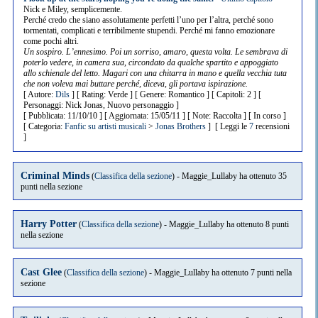
Nick e Miley, semplicemente.
Perché credo che siano assolutamente perfetti l’uno per l’altra, perché sono
tormentati, complicati e terribilmente stupendi. Perché mi fanno emozionare
come pochi altri.
Un sospiro. L’ennesimo. Poi un sorriso, amaro, questa volta. Le sembrava di
poterlo vedere, in camera sua, circondato da qualche spartito e appoggiato
allo schienale del letto. Magari con una chitarra in mano e quella vecchia tuta
che non voleva mai buttare perché, diceva, gli portava ispirazione.
[ Autore:
Dils
] [ Rating: Verde ] [ Genere: Romantico ] [ Capitoli: 2 ] [
Personaggi: Nick Jonas, Nuovo personaggio ]
[ Pubblicata: 11/10/10 ] [ Aggiornata: 15/05/11 ] [ Note: Raccolta ] [ In corso ]
[ Categoria:
Fanfic su artisti musicali
>
Jonas Brothers
] [ Leggi le
7
recensioni
]
Criminal Minds
(
Classifica della sezione
) - Maggie_Lullaby ha ottenuto 35
punti nella sezione
Harry Potter
(
Classifica della sezione
) - Maggie_Lullaby ha ottenuto 8 punti
nella sezione
Cast Glee
(
Classifica della sezione
) - Maggie_Lullaby ha ottenuto 7 punti nella
sezione