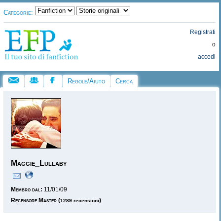
Categorie:
Registrati
o
accedi
Regole/Aiuto
Cerca
Maggie_Lullaby
Membro dal:
11/01/09
Recensore Master
(
)
1289 recensioni