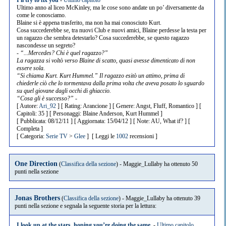
I'll try to fix you
-
Ultimo capitolo
Hummel. E non c'è bisogno di spiegare perché.
Ultimo anno al liceo McKinley, ma le cose sono andate un po’ diversamente da
come le conosciamo.
Ho troppe canzoni preferite, troppe ossessioni, troppi momenti
Blaine si è appena trasferito, ma non ha mai conosciuto Kurt.
sclerosi quotidiani.
Cosa succederebbe se, tra nuovi Club e nuovi amici, Blaine perdesse la testa per
un ragazzo che sembra detestarlo? Cosa succederebbe, se questo ragazzo
Ma, in fondo, mi va bene così.
nascondesse un segreto?
- “...Mercedes? Chi è quel ragazzo?”
I'm proud to be different. Is the best thing about me.
La ragazza si voltò verso Blaine di scatto, quasi avesse dimenticato di non
essere sola.
- Kurt Hummel -
“Si chiama Kurt. Kurt Hummel.” Il ragazzo esitò un attimo, prima di
chiederle ciò che lo tormentava dalla prima volta che aveva posato lo sguardo
su quel giovane dagli occhi di ghiaccio.
“Cosa gli è successo?” -
[ Autore:
Ari_92
] [ Rating: Arancione ] [ Genere: Angst, Fluff, Romantico ] [
Capitoli: 35 ] [ Personaggi: Blaine Anderson, Kurt Hummel ]
[ Pubblicata: 08/12/11 ] [ Aggiornata: 15/04/12 ] [ Note: AU, What if? ] [
Completa ]
[ Categoria:
Serie TV
>
Glee
] [ Leggi le
1002
recensioni ]
One Direction
(
Classifica della sezione
) - Maggie_Lullaby ha ottenuto 50
punti nella sezione
Jonas Brothers
(
Classifica della sezione
) - Maggie_Lullaby ha ottenuto 39
punti nella sezione e segnala la seguente storia per la lettura:
I look up at the stars, hoping you’re doing the same.
-
Ultimo capitolo