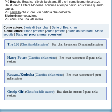
Più
Bea
che Beatrice; c'è chi la chiama Bì e chi semplicemente
stronza
.
Ha studiato Lettere Moderne, scrittrice a tempo perso, educatrice quando
capita.
Più
cervello
che cuore. Più perfidia che dolcezza.
Slytherin
per vocazione.
Più
attimi
che una vita intera.
Come autore
:
Storie di Bea_chan
|
Serie di Bea_chan
Come lettore
:
Storie preferite
|
Autori preferiti
|
Storie da ricordare
|
Storie
seguite
|
Stato nel programma recensioni
The 100
(
Classifica della sezione
) - Bea_chan ha ottenuto 35 punti nella sezione
Harry Potter
(
Classifica della sezione
) - Bea_chan ha ottenuto 15 punti nella
sezione
Rossana/Kodocha
(
Classifica della sezione
) - Bea_chan ha ottenuto 6 punti
nella sezione
Gossip Girl
(
Classifica della sezione
) - Bea_chan ha ottenuto 5 punti nella
sezione