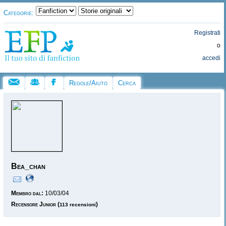
Categorie:
Registrati
o
accedi
Regole/Aiuto
Cerca
Bea_chan
Membro dal:
10/03/04
Recensore Junior
(
)
113 recensioni