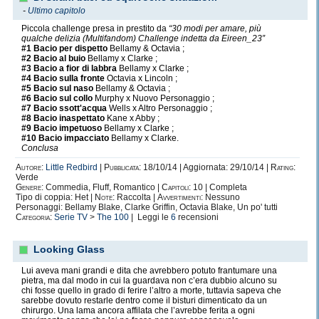
-
Ultimo capitolo
Piccola challenge presa in prestito da
“30 modi per amare, più
qualche delizia (Multifandom) Challenge indetta da Eireen_23”
#1 Bacio per dispetto
Bellamy & Octavia ;
#2 Bacio al buio
Bellamy x Clarke ;
#3 Bacio a fior di labbra
Bellamy x Clarke ;
#4 Bacio sulla fronte
Octavia x Lincoln ;
#5 Bacio sul naso
Bellamy & Octavia ;
#6 Bacio sul collo
Murphy x Nuovo Personaggio ;
#7 Bacio ssott'acqua
Wells x Altro Personaggio ;
#8 Bacio inaspettato
Kane x Abby ;
#9 Bacio impetuoso
Bellamy x Clarke ;
#10 Bacio impacciato
Bellamy x Clarke.
Conclusa
Autore:
Little Redbird
|
Pubblicata:
18/10/14 | Aggiornata: 29/10/14 |
Rating:
Verde
Genere:
Commedia, Fluff, Romantico |
Capitoli:
10 | Completa
Tipo di coppia: Het |
Note:
Raccolta |
Avvertimenti:
Nessuno
Personaggi: Bellamy Blake, Clarke Griffin, Octavia Blake, Un po' tutti
Categoria:
Serie TV
>
The 100
| Leggi le
6
recensioni
Looking Glass
Lui aveva mani grandi e dita che avrebbero potuto frantumare una
pietra, ma dal modo in cui la guardava non c’era dubbio alcuno su
chi fosse quello in grado di ferire l’altro a morte, tuttavia sapeva che
sarebbe dovuto restarle dentro come il bisturi dimenticato da un
chirurgo. Una lama ancora affilata che l’avrebbe ferita a ogni