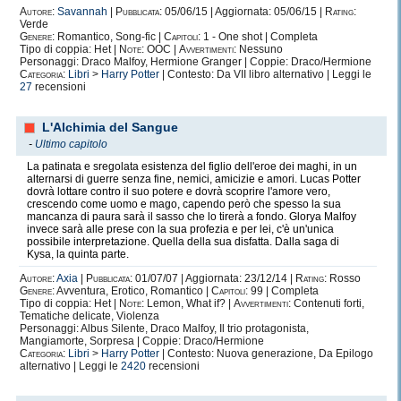
Autore:
Savannah
|
Pubblicata:
05/06/15 | Aggiornata: 05/06/15 |
Rating:
Verde
Genere:
Romantico, Song-fic |
Capitoli:
1 - One shot | Completa
Tipo di coppia: Het |
Note:
OOC |
Avvertimenti:
Nessuno
Personaggi: Draco Malfoy, Hermione Granger | Coppie: Draco/Hermione
Categoria:
Libri
>
Harry Potter
| Contesto: Da VII libro alternativo | Leggi le
27
recensioni
L'Alchimia del Sangue
-
Ultimo capitolo
La patinata e sregolata esistenza del figlio dell'eroe dei maghi, in un
alternarsi di guerre senza fine, nemici, amicizie e amori. Lucas Potter
dovrà lottare contro il suo potere e dovrà scoprire l'amore vero,
crescendo come uomo e mago, capendo però che spesso la sua
mancanza di paura sarà il sasso che lo tirerà a fondo. Glorya Malfoy
invece sarà alle prese con la sua profezia e per lei, c'è un'unica
possibile interpretazione. Quella della sua disfatta. Dalla saga di
Kysa, la quinta parte.
Autore:
Axia
|
Pubblicata:
01/07/07 | Aggiornata: 23/12/14 |
Rating:
Rosso
Genere:
Avventura, Erotico, Romantico |
Capitoli:
99 | Completa
Tipo di coppia: Het |
Note:
Lemon, What if? |
Avvertimenti:
Contenuti forti,
Tematiche delicate, Violenza
Personaggi: Albus Silente, Draco Malfoy, Il trio protagonista,
Mangiamorte, Sorpresa | Coppie: Draco/Hermione
Categoria:
Libri
>
Harry Potter
| Contesto: Nuova generazione, Da Epilogo
alternativo | Leggi le
2420
recensioni