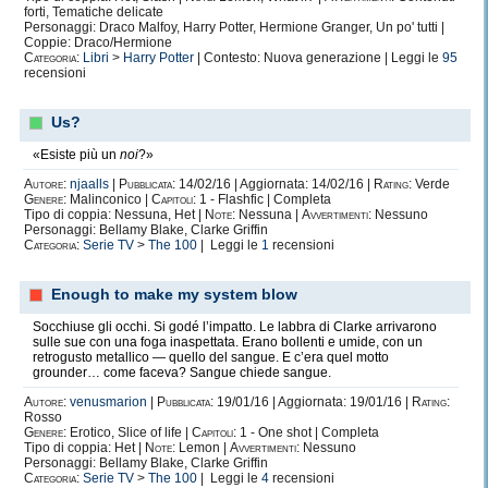
forti, Tematiche delicate
Personaggi: Draco Malfoy, Harry Potter, Hermione Granger, Un po' tutti |
Coppie: Draco/Hermione
Categoria:
Libri
>
Harry Potter
| Contesto: Nuova generazione | Leggi le
95
recensioni
Us?
«Esiste più un
noi
?»
Autore:
njaalls
|
Pubblicata:
14/02/16 | Aggiornata: 14/02/16 |
Rating:
Verde
Genere:
Malinconico |
Capitoli:
1 - Flashfic | Completa
Tipo di coppia: Nessuna, Het |
Note:
Nessuna |
Avvertimenti:
Nessuno
Personaggi: Bellamy Blake, Clarke Griffin
Categoria:
Serie TV
>
The 100
| Leggi le
1
recensioni
Enough to make my system blow
Socchiuse gli occhi. Si godé l’impatto. Le labbra di Clarke arrivarono
sulle sue con una foga inaspettata. Erano bollenti e umide, con un
retrogusto metallico — quello del sangue. E c’era quel motto
grounder… come faceva? Sangue chiede sangue.
Autore:
venusmarion
|
Pubblicata:
19/01/16 | Aggiornata: 19/01/16 |
Rating:
Rosso
Genere:
Erotico, Slice of life |
Capitoli:
1 - One shot | Completa
Tipo di coppia: Het |
Note:
Lemon |
Avvertimenti:
Nessuno
Personaggi: Bellamy Blake, Clarke Griffin
Categoria:
Serie TV
>
The 100
| Leggi le
4
recensioni