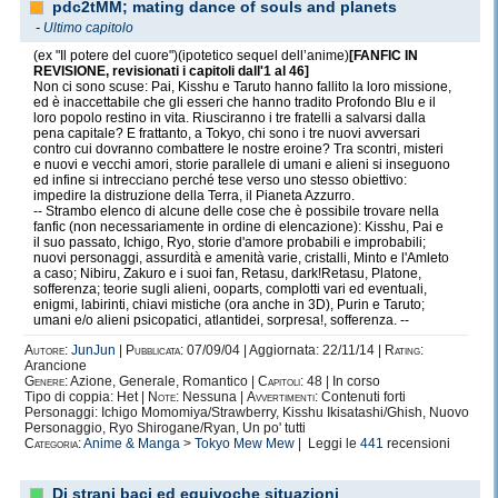
pdc2tMM; mating dance of souls and planets
-
Ultimo capitolo
(ex "Il potere del cuore")(ipotetico sequel dell’anime)
[FANFIC IN
REVISIONE, revisionati i capitoli dall'1 al 46]
Non ci sono scuse: Pai, Kisshu e Taruto hanno fallito la loro missione,
ed è inaccettabile che gli esseri che hanno tradito Profondo Blu e il
loro popolo restino in vita. Riusciranno i tre fratelli a salvarsi dalla
pena capitale? E frattanto, a Tokyo, chi sono i tre nuovi avversari
contro cui dovranno combattere le nostre eroine? Tra scontri, misteri
e nuovi e vecchi amori, storie parallele di umani e alieni si inseguono
ed infine si intrecciano perché tese verso uno stesso obiettivo:
impedire la distruzione della Terra, il Pianeta Azzurro.
-- Strambo elenco di alcune delle cose che è possibile trovare nella
fanfic (non necessariamente in ordine di elencazione): Kisshu, Pai e
il suo passato, Ichigo, Ryo, storie d'amore probabili e improbabili;
nuovi personaggi, assurdità e amenità varie, cristalli, Minto e l'Amleto
a caso; Nibiru, Zakuro e i suoi fan, Retasu, dark!Retasu, Platone,
sofferenza; teorie sugli alieni, ooparts, complotti vari ed eventuali,
enigmi, labirinti, chiavi mistiche (ora anche in 3D), Purin e Taruto;
umani e/o alieni psicopatici, atlantidei, sorpresa!, sofferenza. --
Autore:
JunJun
|
Pubblicata:
07/09/04 | Aggiornata: 22/11/14 |
Rating:
Arancione
Genere:
Azione, Generale, Romantico |
Capitoli:
48 | In corso
Tipo di coppia: Het |
Note:
Nessuna |
Avvertimenti:
Contenuti forti
Personaggi: Ichigo Momomiya/Strawberry, Kisshu Ikisatashi/Ghish, Nuovo
Personaggio, Ryo Shirogane/Ryan, Un po' tutti
Categoria:
Anime & Manga
>
Tokyo Mew Mew
| Leggi le
441
recensioni
Di strani baci ed equivoche situazioni