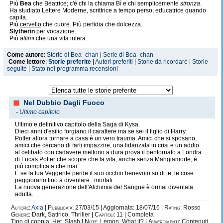
Più
Bea
che Beatrice; c'è chi la chiama Bì e chi semplicemente
stronza
.
Ha studiato Lettere Moderne, scrittrice a tempo perso, educatrice quando
capita.
Più
cervello
che cuore. Più perfidia che dolcezza.
Slytherin
per vocazione.
Più
attimi
che una vita intera.
Come autore
:
Storie di Bea_chan
|
Serie di Bea_chan
Come lettore
:
Storie preferite
|
Autori preferiti
|
Storie da ricordare
|
Storie
seguite
|
Stato nel programma recensioni
Nel Dubbio Dagli Fuoco
-
Ultimo capitolo
Ultimo e definitivo capitolo della Saga di Kysa.
Dieci anni d'esilio forgiano il carattere ma se sei il figlio di Harry
Potter allora tornare a casa è un vero trauma. Amici che si sposano,
amici che cercano di farti impazzire, una fidanzata in crisi e un addio
al celibato con cadavere mettono a dura prova il bentornato a Londra
di Lucas Potter che scopre che la vita, anche senza Mangiamorte, è
più complicata che mai.
E se la tua Veggente perde il suo occhio benevolo su di te, le cose
peggiorano fino a diventare...mortali.
La nuova generazione dell'Alchimia del Sangue è ormai diventata
adulta.
Autore:
Axia
|
Pubblicata:
27/03/15 | Aggiornata: 18/07/16 |
Rating:
Rosso
Genere:
Dark, Satirico, Thriller |
Capitoli:
11 | Completa
Tipo di coppia: Het, Slash |
Note:
Lemon, What if? |
Avvertimenti:
Contenuti