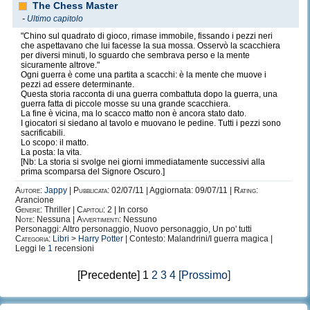
The Chess Master
-
Ultimo capitolo
"Chino sul quadrato di gioco, rimase immobile, fissando i pezzi neri
che aspettavano che lui facesse la sua mossa. Osservò la scacchiera
per diversi minuti, lo sguardo che sembrava perso e la mente
sicuramente altrove."
Ogni guerra è come una partita a scacchi: è la mente che muove i
pezzi ad essere determinante.
Questa storia racconta di una guerra combattuta dopo la guerra, una
guerra fatta di piccole mosse su una grande scacchiera.
La fine è vicina, ma lo scacco matto non è ancora stato dato.
I giocatori si siedano al tavolo e muovano le pedine. Tutti i pezzi sono
sacrificabili.
Lo scopo: il matto.
La posta: la vita.
[Nb: La storia si svolge nei giorni immediatamente successivi alla
prima scomparsa del Signore Oscuro.]
Autore:
Jappy
|
Pubblicata:
02/07/11 | Aggiornata: 09/07/11 |
Rating:
Arancione
Genere:
Thriller |
Capitoli:
2 | In corso
Note:
Nessuna |
Avvertimenti:
Nessuno
Personaggi: Altro personaggio, Nuovo personaggio, Un po' tutti
Categoria:
Libri
>
Harry Potter
| Contesto: Malandrini/I guerra magica |
Leggi le
1
recensioni
[Precedente] 1
2
3
4
[Prossimo]