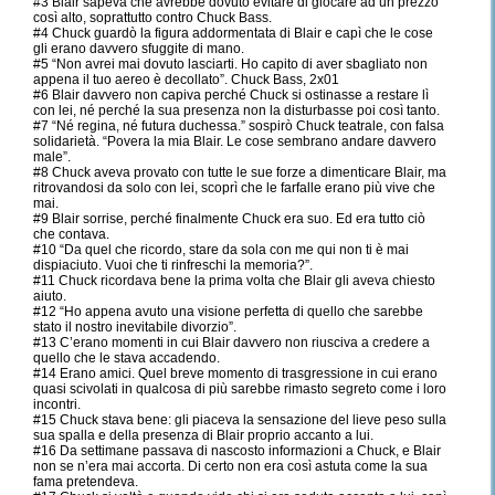
#3 Blair sapeva che avrebbe dovuto evitare di giocare ad un prezzo
così alto, soprattutto contro Chuck Bass.
#4 Chuck guardò la figura addormentata di Blair e capì che le cose
gli erano davvero sfuggite di mano.
#5 “Non avrei mai dovuto lasciarti. Ho capito di aver sbagliato non
appena il tuo aereo è decollato”. Chuck Bass, 2x01
#6 Blair davvero non capiva perché Chuck si ostinasse a restare lì
con lei, né perché la sua presenza non la disturbasse poi così tanto.
#7 “Né regina, né futura duchessa.” sospirò Chuck teatrale, con falsa
solidarietà. “Povera la mia Blair. Le cose sembrano andare davvero
male”.
#8 Chuck aveva provato con tutte le sue forze a dimenticare Blair, ma
ritrovandosi da solo con lei, scoprì che le farfalle erano più vive che
mai.
#9 Blair sorrise, perché finalmente Chuck era suo. Ed era tutto ciò
che contava.
#10 “Da quel che ricordo, stare da sola con me qui non ti è mai
dispiaciuto. Vuoi che ti rinfreschi la memoria?”.
#11 Chuck ricordava bene la prima volta che Blair gli aveva chiesto
aiuto.
#12 “Ho appena avuto una visione perfetta di quello che sarebbe
stato il nostro inevitabile divorzio”.
#13 C’erano momenti in cui Blair davvero non riusciva a credere a
quello che le stava accadendo.
#14 Erano amici. Quel breve momento di trasgressione in cui erano
quasi scivolati in qualcosa di più sarebbe rimasto segreto come i loro
incontri.
#15 Chuck stava bene: gli piaceva la sensazione del lieve peso sulla
sua spalla e della presenza di Blair proprio accanto a lui.
#16 Da settimane passava di nascosto informazioni a Chuck, e Blair
non se n’era mai accorta. Di certo non era così astuta come la sua
fama pretendeva.