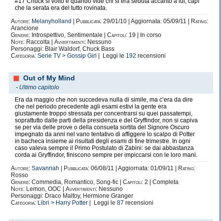
#17 Chuck si voltò e quando vide chi si era seduta accanto a lui, capì
che la serata era del tutto rovinata.
Autore:
Melanyholland
|
Pubblicata:
29/01/10 | Aggiornata: 05/09/11 |
Rating:
Arancione
Genere:
Introspettivo, Sentimentale |
Capitoli:
19 | In corso
Note:
Raccolta |
Avvertimenti:
Nessuno
Personaggi: Blair Waldorf, Chuck Bass
Categoria:
Serie TV
>
Gossip Girl
| Leggi le
192
recensioni
Out of My Mind
-
Ultimo capitolo
Era da maggio che non succedeva nulla di simile, ma c’era da dire
che nel periodo precedente agli esami estivi la gente era
giustamente troppo stressata per concentrarsi su quei passatempi,
soprattutto dalle parti della presidenza e del Gryffindor, non si capiva
se per via delle prove o della consueta sortita del Signore Oscuro
impegnato da anni nel vano tentativo di affiggere lo scalpo di Potter
in bacheca insieme ai risultati degli esami di fine trimestre. In ogni
caso valeva sempre il Primo Postulato di Zabini: se dai abbastanza
corda ai Gryffindor, finiscono sempre per impiccarsi con le loro mani.
Autore:
Savannah
|
Pubblicata:
06/08/11 | Aggiornata: 01/09/11 |
Rating:
Rosso
Genere:
Commedia, Romantico, Song-fic |
Capitoli:
2 | Completa
Note:
Lemon, OOC |
Avvertimenti:
Nessuno
Personaggi: Draco Malfoy, Hermione Granger
Categoria:
Libri
>
Harry Potter
| Leggi le
87
recensioni