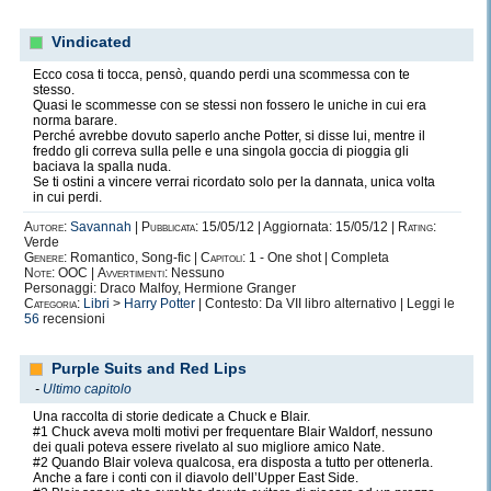
Vindicated
Ecco cosa ti tocca, pensò, quando perdi una scommessa con te
stesso.
Quasi le scommesse con se stessi non fossero le uniche in cui era
norma barare.
Perché avrebbe dovuto saperlo anche Potter, si disse lui, mentre il
freddo gli correva sulla pelle e una singola goccia di pioggia gli
baciava la spalla nuda.
Se ti ostini a vincere verrai ricordato solo per la dannata, unica volta
in cui perdi.
Autore:
Savannah
|
Pubblicata:
15/05/12 | Aggiornata: 15/05/12 |
Rating:
Verde
Genere:
Romantico, Song-fic |
Capitoli:
1 - One shot | Completa
Note:
OOC |
Avvertimenti:
Nessuno
Personaggi: Draco Malfoy, Hermione Granger
Categoria:
Libri
>
Harry Potter
| Contesto: Da VII libro alternativo | Leggi le
56
recensioni
Purple Suits and Red Lips
-
Ultimo capitolo
Una raccolta di storie dedicate a Chuck e Blair.
#1 Chuck aveva molti motivi per frequentare Blair Waldorf, nessuno
dei quali poteva essere rivelato al suo migliore amico Nate.
#2 Quando Blair voleva qualcosa, era disposta a tutto per ottenerla.
Anche a fare i conti con il diavolo dell’Upper East Side.