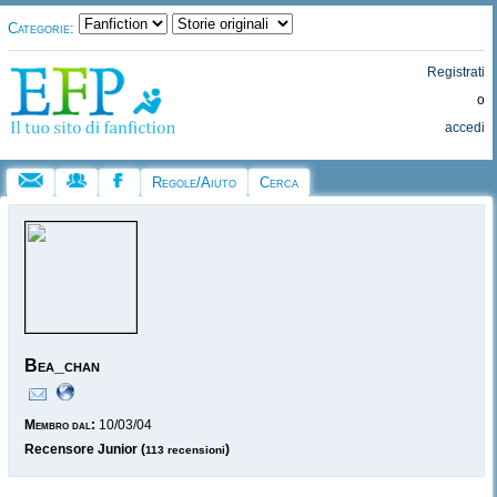
Categorie:
Registrati
o
accedi
Regole/Aiuto
Cerca
Bea_chan
Membro dal:
10/03/04
Recensore Junior (
)
113 recensioni