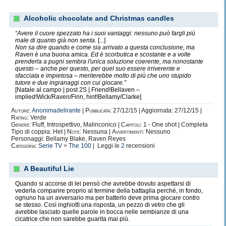
Alcoholic chocolate and Christmas candles
“Avere il cuore spezzato ha i suoi vantaggi: nessuno può fargli più
male di quanto già non senta.
[...]
Non sa dire quando e come sia arrivato a questa conclusione, ma
Raven è una
buona amica.
Ed è scorbutica e scostante e a volte
prenderla a pugni sembra l'unica soluzione coerente, ma nonostante
questo –
anche
per questo, per quel suo essere irriverente e
sfacciata e impietosa – meriterebbe molto di più che uno stupido
tutore e due ingranaggi con cui giocare.”
[Natale al campo | post 2S | Friend!Bellaven –
implied!Wick/Raven/Finn, hint!Bellamy/Clarke]
Autore:
Anonimadelirante
|
Pubblicata:
27/12/15 | Aggiornata: 27/12/15 |
Rating:
Verde
Genere:
Fluff, Introspettivo, Malinconico |
Capitoli:
1 - One shot | Completa
Tipo di coppia: Het |
Note:
Nessuna |
Avvertimenti:
Nessuno
Personaggi: Bellamy Blake, Raven Reyes
Categoria:
Serie TV
>
The 100
| Leggi le
2
recensioni
A Beautiful Lie
Quando si accorse di lei pensò che avrebbe dovuto aspettarsi di
vederla comparire proprio al termine della battaglia perché, in fondo,
ognuno ha un avversario ma per batterlo deve prima giocare contro
se stesso. Così inghiottì una risposta, un pezzo di vetro che gli
avrebbe lasciato quelle parole in bocca nelle sembianze di una
cicatrice che non sarebbe guarita mai più.