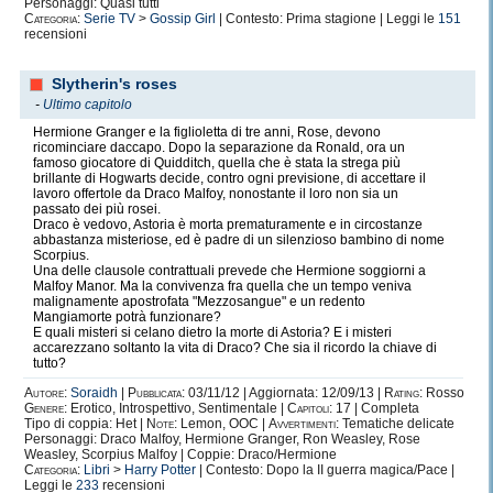
Personaggi: Quasi tutti
Categoria:
Serie TV
>
Gossip Girl
| Contesto: Prima stagione | Leggi le
151
recensioni
Slytherin's roses
-
Ultimo capitolo
Hermione Granger e la figlioletta di tre anni, Rose, devono
ricominciare daccapo. Dopo la separazione da Ronald, ora un
famoso giocatore di Quidditch, quella che è stata la strega più
brillante di Hogwarts decide, contro ogni previsione, di accettare il
lavoro offertole da Draco Malfoy, nonostante il loro non sia un
passato dei più rosei.
Draco è vedovo, Astoria è morta prematuramente e in circostanze
abbastanza misteriose, ed è padre di un silenzioso bambino di nome
Scorpius.
Una delle clausole contrattuali prevede che Hermione soggiorni a
Malfoy Manor. Ma la convivenza fra quella che un tempo veniva
malignamente apostrofata "Mezzosangue" e un redento
Mangiamorte potrà funzionare?
E quali misteri si celano dietro la morte di Astoria? E i misteri
accarezzano soltanto la vita di Draco? Che sia il ricordo la chiave di
tutto?
Autore:
Soraidh
|
Pubblicata:
03/11/12 | Aggiornata: 12/09/13 |
Rating:
Rosso
Genere:
Erotico, Introspettivo, Sentimentale |
Capitoli:
17 | Completa
Tipo di coppia: Het |
Note:
Lemon, OOC |
Avvertimenti:
Tematiche delicate
Personaggi: Draco Malfoy, Hermione Granger, Ron Weasley, Rose
Weasley, Scorpius Malfoy | Coppie: Draco/Hermione
Categoria:
Libri
>
Harry Potter
| Contesto: Dopo la II guerra magica/Pace |
Leggi le
233
recensioni