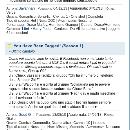
movimento senza che lei ne fosse neppure consapevole.
Autore:
Savannah
|
Pubblicata:
04/12/13 | Aggiornata: 04/12/13 |
Rating:
Verde
Genere:
Romantico, Song-fic |
Capitoli:
1 - One shot | Completa
Tipo di coppia: Het |
Note:
OOC |
Avvertimenti:
Nessuno
Personaggi: Draco Malfoy, Hermione Granger | Coppie: Draco/Hermione
Categoria:
Libri
>
Harry Potter
| Contesto: Da VII libro alternativo | Leggi le
64
recensioni
You Have Been Tagged! {Season 1}
-
Ultimo capitolo
Come voi sapete, amo le novità. E Facebook non è mai stato tanto
popolare quanto lo è ora. Il NJB-C e il social network più in voga del
momento. Missing moments, segreti e rivelazioni. Oh, can't wait to
know! xoxo, Gossip Girl.
 7. Chuck Bass si è iscritto al gruppo "Chi ha il numero di telefono
della Stripper Girl?".
 8. Blair Waldorf si è iscritta al gruppo "Solidarietà per le povere
ragazze che si sono lasciate sedurre da Chuck Bass.".
 9. Blair Waldorf si è iscritta al gruppo "Padri gay e madri meschine
che ti rovinano le feste.".
 10. Gossip Girl ha pubblicato uno stato: I lieti fini hanno sempre i
loro perché. Anche se quelli brutti mi scaldano il cuore ♥
Autore:
Good Girl
|
Pubblicata:
13/08/10 | Aggiornata: 24/09/13 |
Rating:
Giallo
Genere:
Comico, Commedia, Drammatico |
Capitoli:
10 | In corso
Tipo di coppia: Nessuna |
Note:
Missing Moments |
Avvertimenti:
Nessuno