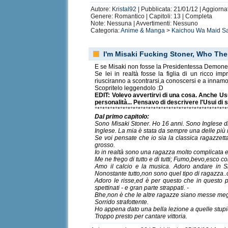
Autore:
Kristal92
| Pubblicata: 21/01/12 | Aggiorna
Genere: Romantico | Capitoli: 13 | Completa
Note: Nessuna | Avvertimenti: Nessuno
Categoria:
Anime & Manga
>
Kaichou Wa Maid S
I'm Misaki Fucking Stoner, Who The
E se Misaki non fosse la Presidentessa Demone c
Se lei in realtà fosse la figlia di un ricco i
riusciranno a scontrarsi,a conoscersi e a innamo
Scopritelo leggendolo :D
EDIT: Volevo avvertirvi di una cosa. Anche Usu
personalità... Pensavo di descrivere l'Usui d
°*°*°*°*°*°*°*°*°*°*°*°*°*°*°*°*°*°*°*°*°*°*°*°*°*°*
Dal primo capitolo:
Sono Misaki Stoner. Ho 16 anni. Sono Inglese 
Inglese. La mia è stata da sempre una delle più ri
Se voi pensate che io sia la classica ragazzett
grosso.
Io in realtà sono una ragazza molto complicata 
Me ne frego di tutto e di tutti; Fumo,bevo,esco 
Amo il calcio e la musica. Adoro andare in S
Nonostante tutto,non sono quel tipo di ragazza..
Adoro le risse,ed è per questo che in questo pr
spettinati - e gran parte strappati. -
Bhe,non è che le altre ragazze siano messe megl
Sorrido strafottente.
Ho appena dato una bella lezione a quelle stupid
Troppo presto per cantare vittoria.