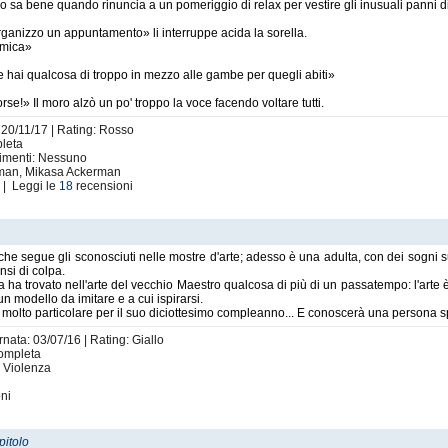
lo sa bene quando rinuncia a un pomeriggio di relax per vestire gli inusuali panni di
organizzo un appuntamento» li interruppe acida la sorella.
amica»
e hai qualcosa di troppo in mezzo alle gambe per quegli abiti»
orse!» Il moro alzò un po' troppo la voce facendo voltare tutti.
 20/11/17 | Rating: Rosso
pleta
rtimenti: Nessuno
erman, Mikasa Ackerman
i
| Leggi le
18
recensioni
e segue gli sconosciuti nelle mostre d'arte; adesso è una adulta, con dei sogni su
nsi di colpa.
a trovato nell'arte del vecchio Maestro qualcosa di più di un passatempo: l'arte è 
 modello da imitare e a cui ispirarsi.
 molto particolare per il suo diciottesimo compleanno... E conoscerà una persona sp
rnata: 03/07/16 | Rating: Giallo
Completa
: Violenza
ni
pitolo