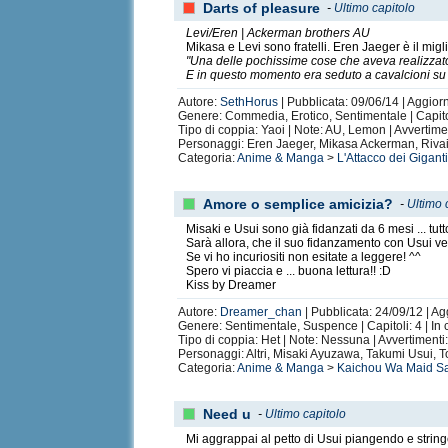
Darts of pleasure
-
Ultimo capitolo
Levi/Eren | Ackerman brothers AU
Mikasa e Levi sono fratelli. Eren Jaeger è il mig
"Una delle pochissime cose che aveva realizzat
E in questo momento era seduto a cavalcioni su 
Autore:
SethHorus
| Pubblicata: 09/06/14 | Aggior
Genere: Commedia, Erotico, Sentimentale | Capito
Tipo di coppia: Yaoi | Note: AU, Lemon | Avvertim
Personaggi: Eren Jaeger, Mikasa Ackerman, Rivaill
Categoria:
Anime & Manga
>
L'Attacco dei Gigant
Amore o semplice amicizia?
-
Ultimo 
Misaki e Usui sono già fidanzati da 6 mesi ... tu
Sarà allora, che il suo fidanzamento con Usui ver
Se vi ho incuriositi non esitate a leggere! ^^
Spero vi piaccia e ... buona lettura!! :D
Kiss by Dreamer
Autore:
Dreamer_chan
| Pubblicata: 24/09/12 | Ag
Genere: Sentimentale, Suspence | Capitoli: 4 | In 
Tipo di coppia: Het | Note: Nessuna | Avvertimenti
Personaggi: Altri, Misaki Ayuzawa, Takumi Usui, T
Categoria:
Anime & Manga
>
Kaichou Wa Maid S
Need u
-
Ultimo capitolo
Mi aggrappai al petto di Usui piangendo e stringen