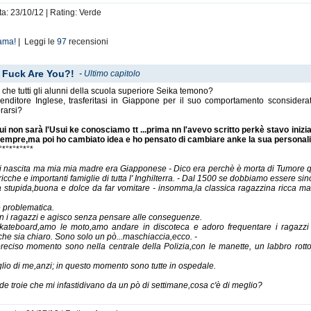
ta: 23/10/12 | Rating: Verde
ama!
| Leggi le
97
recensioni
 Fuck Are You?!
-
Ultimo capitolo
he tutti gli alunni della scuola superiore Seika temono?
mprenditore Inglese, trasferitasi in Giappone per il suo comportamento sconside
rarsi?
i non sarà l'Usui ke conosciamo tt ...prima nn l'avevo scritto perkè stavo inizi
i sempre,ma poi ho cambiato idea e ho pensato di cambiare anke la sua personal
°*°*°*°*°*
di nascita ma mia mia madre era Giapponese - Dico era perchè è morta di Tumore 
cche e importanti famiglie di tutta l' Inghilterra. - Dal 1500 se dobbiamo essere sinc
a stupida,buona e dolce da far vomitare - insomma,la classica ragazzina ricca ma 
e problematica.
con i ragazzi e agisco senza pensare alle conseguenze.
kateboard,amo le moto,amo andare in discoteca e adoro frequentare i ragazzi 
che sia chiaro. Sono solo un pò...maschiaccia,ecco. -
eciso momento sono nella centrale della Polizia,con le manette, un labbro rotto,un
io di me,anzi; in questo momento sono tutte in ospedale.
e troie che mi infastidivano da un pò di settimane,cosa c'è di meglio?