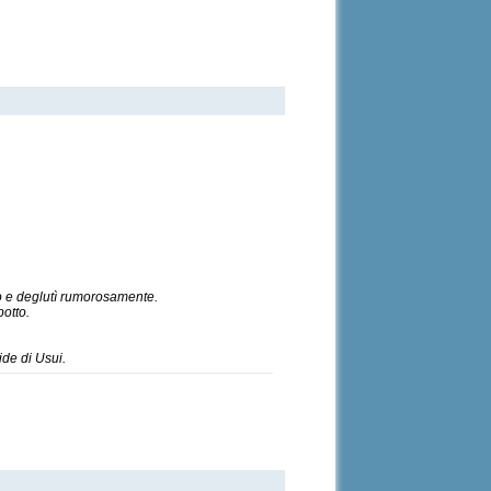
iro e deglutì rumorosamente.
otto.
de di Usui.