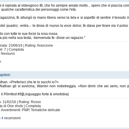
i è ispirata al videogioco IB, che ho sempre amato molto... spero che vi piaccia co
 qualche caratteristica dei personaggi come l'età.
a ragazzina; Ib allungò la mano libera verso la tela e si aspettò di sentire il tessut
el quadro; -entra..- le disse di nuovo la voce dolce; Ib stava per tirare via il pol
do con tutte le sue forze la rosa rossa.
 più nella sua testa, -benvenuta Ib- disse un ragazzo."
rnata: 23/06/16 | Rating: Arancione
i: 7 | Completa
i: Nessuno
i
apitolo
than. «Preferisci che te lo succhi io?»
athan gli si avvicina, Warren non indietreggia. «Non dirmi che sei serio, non 
er il P0rnfest #9][Linguaggio forte & omofobia]
a: 11/02/16 | Rating: Rosso
olta di One shots | Completa
| Avvertimenti: PWP, Tematiche delicate
e
4
recensioni