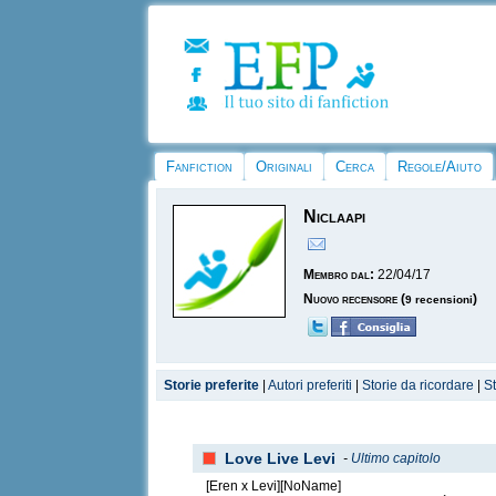
Fanfiction
Originali
Cerca
Regole/Aiuto
Niclaapi
Membro dal:
22/04/17
Nuovo recensore
(
)
9 recensioni
Storie preferite
|
Autori preferiti
|
Storie da ricordare
|
S
Love Live Levi
-
Ultimo capitolo
[Eren x Levi][NoName]