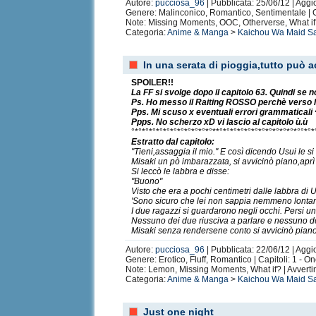
Autore:
pucciosa_96
| Pubblicata: 25/06/12 | Aggi
Genere: Malinconico, Romantico, Sentimentale | Cap
Note: Missing Moments, OOC, Otherverse, What if
Categoria:
Anime & Manga
>
Kaichou Wa Maid S
In una serata di pioggia,tutto può 
SPOILER!!
La FF si svolge dopo il capitolo 63. Quindi se n
Ps. Ho messo il Raiting ROSSO perchè verso l
Pps. Mi scuso x eventuali errori grammaticali
Ppps. No scherzo xD vi lascio al capitolo ù.ù
°*°*°*°*°*°*°*°*°*°*°*°**°*°*°*°*°*°*°*°*°*°*°*°°*°*
Estratto dal capitolo:
"Tieni,assaggia il mio." E così dicendo Usui le si
Misaki un pò imbarazzata, si avvicinò piano,aprì
Si leccò le labbra e disse:
"Buono"
Visto che era a pochi centimetri dalle labbra di 
'Sono sicuro che lei non sappia nemmeno lontan
I due ragazzi si guardarono negli occhi. Persi uno
Nessuno dei due riusciva a parlare e nessuno d
Misaki senza rendersene conto si avvicinò pian
Autore:
pucciosa_96
| Pubblicata: 22/06/12 | Aggi
Genere: Erotico, Fluff, Romantico | Capitoli: 1 - O
Note: Lemon, Missing Moments, What if? | Avvertim
Categoria:
Anime & Manga
>
Kaichou Wa Maid S
Just one night