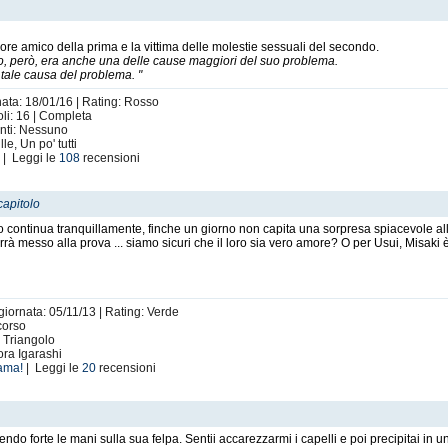
liore amico della prima e la vittima delle molestie sessuali del secondo.
o, però, era anche una delle cause maggiori del suo problema.
tale causa del problema. "
nata: 18/01/16 | Rating: Rosso
li: 16 | Completa
enti: Nessuno
e, Un po' tutti
i
| Leggi le
108
recensioni
capitolo
tto continua tranquillamente, finche un giorno non capita una sorpresa spiacevole all
rà messo alla prova ... siamo sicuri che il loro sia vero amore? O per Usui, Misaki è
giornata: 05/11/13 | Rating: Verde
corso
: Triangolo
ora Igarashi
ama!
| Leggi le
20
recensioni
do forte le mani sulla sua felpa. Sentii accarezzarmi i capelli e poi precipitai in un