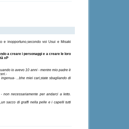
rato e inopportuno,secondo voi Usui e Misaki
ando a creare i personaggi e a creare le loro
ità xP
quando io avevo 10 anni - mentre mio padre è
eri.-
ingenua- ...bhe miei cari,state sbagliando di
- non necessariamente per andarci a letto.
 sacco di graffi nella pelle e i capelli tutti