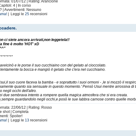
ornata: 01/07/12 | Rating: Arancione
itoli: 4 | In corso
? | Avvertimenti: Nessuno
ama!
| Leggi le
25
recensioni
accadere.
on ci siete ancora arrivati,non leggetela!!
a fine è molto 'HOT' xD
 ^^"
°*°*°*°*°
 avvicinò e le porse il suo cucchiaino con del gelato al cioccolato.
 lentamente la bocca e mangiò il gelato che c'era nel cucchiaino.
Usui,il suo cuore faceva la bamba - e soprattutto i suoi ormoni - ,le si mozzò il resp
amente quanto sia sensuale in questo momento.' Pensò Usui mentre arrossiva di b
 negli occhi dell'altro.
ei due sembrava intento a rompere quella magica atmosfera che si era creata.
o,sempre guardandolo negli occhi,e posò le sue labbra carnose contro quelle morbi
ornata: 22/06/12 | Rating: Rosso
ne shot | Completa
enti: Spoiler!
ama!
| Leggi le
13
recensioni