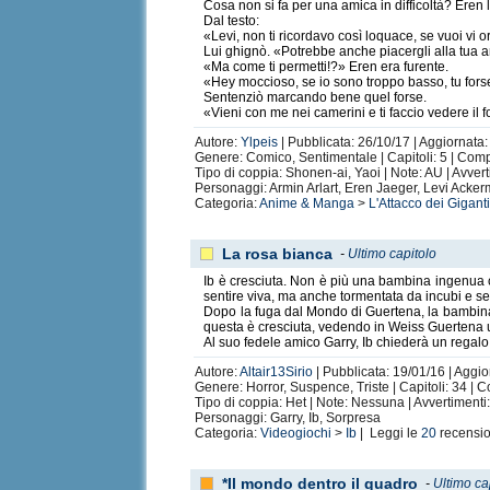
Cosa non si fa per una amica in difficoltà? Eren 
Dal testo:
«Levi, non ti ricordavo così loquace, se vuoi vi 
Lui ghignò. «Potrebbe anche piacergli alla tua 
«Ma come ti permetti!?» Eren era furente.
«Hey moccioso, se io sono troppo basso, tu fors
Sentenziò marcando bene quel forse.
«Vieni con me nei camerini e ti faccio vedere il f
Autore:
Ylpeis
| Pubblicata: 26/10/17 | Aggiornata:
Genere: Comico, Sentimentale | Capitoli: 5 | Com
Tipo di coppia: Shonen-ai, Yaoi | Note: AU | Avve
Personaggi: Armin Arlart, Eren Jaeger, Levi Ack
Categoria:
Anime & Manga
>
L'Attacco dei Gigant
La rosa bianca
-
Ultimo capitolo
Ib è cresciuta. Non è più una bambina ingenua ch
sentire viva, ma anche tormentata da incubi e se
Dopo la fuga dal Mondo di Guertena, la bambina h
questa è cresciuta, vedendo in Weiss Guertena un
Al suo fedele amico Garry, Ib chiederà un regalo
Autore:
Altair13Sirio
| Pubblicata: 19/01/16 | Aggio
Genere: Horror, Suspence, Triste | Capitoli: 34 | 
Tipo di coppia: Het | Note: Nessuna | Avvertimenti
Personaggi: Garry, Ib, Sorpresa
Categoria:
Videogiochi
>
Ib
| Leggi le
20
recensio
*Il mondo dentro il quadro
-
Ultimo ca