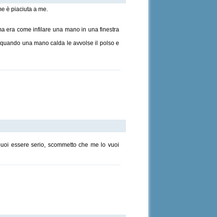
me è piaciuta a me.
o ma era come infilare una mano in una finestra
so quando una mano calda le avvolse il polso e
puoi essere serio, scommetto che me lo vuoi