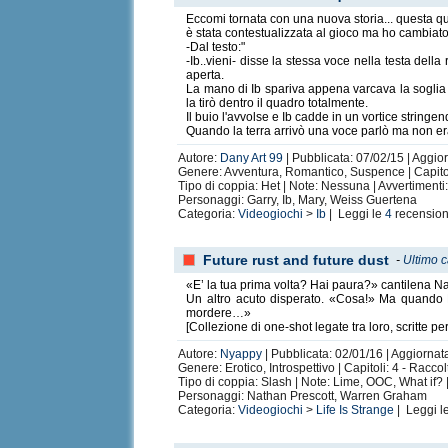
Eccomi tornata con una nuova storia... questa qu
è stata contestualizzata al gioco ma ho cambiato
-Dal testo:"
-Ib..vieni- disse la stessa voce nella testa dell
aperta.
La mano di Ib spariva appena varcava la soglia d
la tirò dentro il quadro totalmente.
Il buio l'avvolse e Ib cadde in un vortice stringen
Quando la terra arrivò una voce parlò ma non era
Autore:
Dany Art 99
| Pubblicata: 07/02/15 | Aggio
Genere: Avventura, Romantico, Suspence | Capitol
Tipo di coppia: Het | Note: Nessuna | Avvertiment
Personaggi: Garry, Ib, Mary, Weiss Guertena
Categoria:
Videogiochi
>
Ib
| Leggi le
4
recension
Future rust and future dust
-
Ultimo c
«E’ la tua prima volta? Hai paura?» cantilena Na
Un altro acuto disperato. «Cosa!» Ma quando N
mordere…»
[Collezione di one-shot legate tra loro, scritte p
Autore:
Nyappy
| Pubblicata: 02/01/16 | Aggiornat
Genere: Erotico, Introspettivo | Capitoli: 4 - Racc
Tipo di coppia: Slash | Note: Lime, OOC, What if? 
Personaggi: Nathan Prescott, Warren Graham
Categoria:
Videogiochi
>
Life Is Strange
| Leggi l