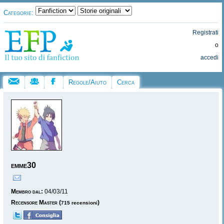
Categorie:
Registrati
o
accedi
Regole/Aiuto
Cerca
emme30
Membro dal:
04/03/11
Recensore Master
(
)
715 recensioni