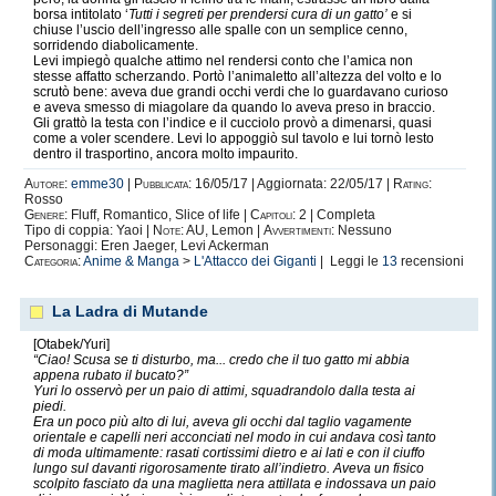
borsa intitolato ‘
Tutti i segreti per prendersi cura di un gatto’
e si
chiuse l’uscio dell’ingresso alle spalle con un semplice cenno,
sorridendo diabolicamente.
Levi impiegò qualche attimo nel rendersi conto che l’amica non
stesse affatto scherzando. Portò l’animaletto all’altezza del volto e lo
scrutò bene: aveva due grandi occhi verdi che lo guardavano curioso
e aveva smesso di miagolare da quando lo aveva preso in braccio.
Gli grattò la testa con l’indice e il cucciolo provò a dimenarsi, quasi
come a voler scendere. Levi lo appoggiò sul tavolo e lui tornò lesto
dentro il trasportino, ancora molto impaurito.
Autore:
emme30
|
Pubblicata:
16/05/17 | Aggiornata: 22/05/17 |
Rating:
Rosso
Genere:
Fluff, Romantico, Slice of life |
Capitoli:
2 | Completa
Tipo di coppia: Yaoi |
Note:
AU, Lemon |
Avvertimenti:
Nessuno
Personaggi: Eren Jaeger, Levi Ackerman
Categoria:
Anime & Manga
>
L'Attacco dei Giganti
| Leggi le
13
recensioni
La Ladra di Mutande
[Otabek/Yuri]
“Ciao! Scusa se ti disturbo, ma... credo che il tuo gatto mi abbia
appena rubato il bucato?”
Yuri lo osservò per un paio di attimi, squadrandolo dalla testa ai
piedi.
Era un poco più alto di lui, aveva gli occhi dal taglio vagamente
orientale e capelli neri acconciati nel modo in cui andava così tanto
di moda ultimamente: rasati cortissimi dietro e ai lati e con il ciuffo
lungo sul davanti rigorosamente tirato all’indietro. Aveva un fisico
scolpito fasciato da una maglietta nera attillata e indossava un paio