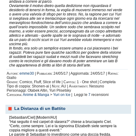
andava a correre al parco.
Ovviamente il motivo dietro quella dedizione non riguardava il
desiderio di tenersi in forma, la voglia di muoversi immerso nel verde
o avere una valvola di sfogo per lo stress. No, la ragione per cui Yuri
si svegliava alle sei e trentacinque ogni giorno era da ricercarsi nel
meraviglioso fondoschiena dell’unico pazzo che andava a correre a
quell’orario impossibile. Un sedere sodo che sembrava scolpito nel
marmo, a voler essere precisi, accompagnato da un corpo altrettanto
atletico e allenato - quelle spalle se le sognava di notte - e adornato
da un paio di occhi scuri in cui Yuri avrebbe voluto immergersi e non
uscirne più.
In fondo, era solo un semplice essere umano a cui piacevano i bei
ragazzi. Poteva pure fare qualche sacrificio per godere della visione
di suddetti bei ragazzi sudati e mezzi nudi che facevano stretching
contro le recinzioni e gli davano modo di poter ammirare un lato B
che apparteneva di diritto ai libri di storia dell’arte.
Autore:
emme30
|
Pubblicata:
24/05/17 | Aggiornata: 24/05/17 |
Rating:
Giallo
Genere:
Comico, Fluff, Slice of life |
Capitoli:
1 - One shot | Completa
Tipo di coppia: Shonen-ai |
Note:
AU |
Avvertimenti:
Nessuno
Personaggi: Otabek Altin, Yuri Plisetsky
Categoria:
Anime & Manga
>
Yuri on Ice
| Leggi le
7
recensioni
La Distanza di un Battito
[Sebastian/Ciel] [Modern!AU]
“Hai seguito il red carpet di stasera?” chiese a bruciapelo Ciel.
“Certo, come sempre. Lei e la signorina Elizabeth siete sempre la
coppia migliore a questi eventi.”
Le parole di Sebastian lo investirono come una doccia fredda.