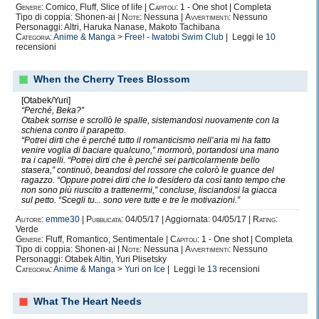
Genere:
Comico, Fluff, Slice of life |
Capitoli:
1 - One shot | Completa
Tipo di coppia: Shonen-ai |
Note:
Nessuna |
Avvertimenti:
Nessuno
Personaggi: Altri, Haruka Nanase, Makoto Tachibana
Categoria:
Anime & Manga
>
Free! - Iwatobi Swim Club
| Leggi le
10
recensioni
When the Cherry Trees Blossom
[Otabek/Yuri]
“Perché, Beka?”
Otabek sorrise e scrollò le spalle, sistemandosi nuovamente con la
schiena contro il parapetto.
“Potrei dirti che è perché tutto il romanticismo nell’aria mi ha fatto
venire voglia di baciare qualcuno,” mormorò, portandosi una mano
tra i capelli. “Potrei dirti che è perché sei particolarmente bello
stasera,” continuò, beandosi del rossore che colorò le guance del
ragazzo. “Oppure potrei dirti che lo desidero da così tanto tempo che
non sono più riuscito a trattenermi,” concluse, lisciandosi la giacca
sul petto. “Scegli tu... sono vere tutte e tre le motivazioni.”
Autore:
emme30
|
Pubblicata:
04/05/17 | Aggiornata: 04/05/17 |
Rating:
Verde
Genere:
Fluff, Romantico, Sentimentale |
Capitoli:
1 - One shot | Completa
Tipo di coppia: Shonen-ai |
Note:
Nessuna |
Avvertimenti:
Nessuno
Personaggi: Otabek Altin, Yuri Plisetsky
Categoria:
Anime & Manga
>
Yuri on Ice
| Leggi le
13
recensioni
What The Heart Needs