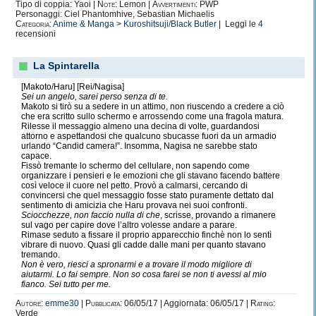
Tipo di coppia: Yaoi |
Note:
Lemon |
Avvertimenti:
PWP
Personaggi: Ciel Phantomhive, Sebastian Michaelis
Categoria:
Anime & Manga
>
Kuroshitsuji/Black Butler
| Leggi le
4
recensioni
La Spintarella
[Makoto/Haru] [Rei/Nagisa]
Sei un angelo, sarei perso senza di te.
Makoto si tirò su a sedere in un attimo, non riuscendo a credere a ciò
che era scritto sullo schermo e arrossendo come una fragola matura.
Rilesse il messaggio almeno una decina di volte, guardandosi
attorno e aspettandosi che qualcuno sbucasse fuori da un armadio
urlando “Candid camera!”. Insomma, Nagisa ne sarebbe stato
capace.
Fissò tremante lo schermo del cellulare, non sapendo come
organizzare i pensieri e le emozioni che gli stavano facendo battere
così veloce il cuore nel petto. Provò a calmarsi, cercando di
convincersi che quel messaggio fosse stato puramente dettato dal
sentimento di amicizia che Haru provava nei suoi confronti.
Sciocchezze, non faccio nulla di che
, scrisse, provando a rimanere
sul vago per capire dove l’altro volesse andare a parare.
Rimase seduto a fissare il proprio apparecchio finchè non lo sentì
vibrare di nuovo. Quasi gli cadde dalle mani per quanto stavano
tremando.
Non è vero, riesci a spronarmi e a trovare il modo migliore di
aiutarmi. Lo fai sempre. Non so cosa farei se non ti avessi al mio
fianco. Sei tutto per me.
Autore:
emme30
|
Pubblicata:
06/05/17 | Aggiornata: 06/05/17 |
Rating:
Verde