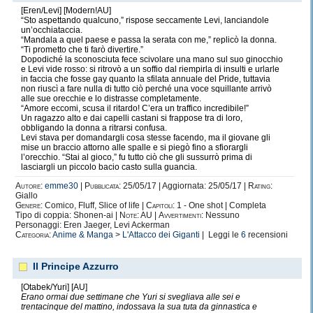
[Eren/Levi] [Modern!AU]
“Sto aspettando qualcuno,” rispose seccamente Levi, lanciandole
un’occhiataccia.
“Mandala a quel paese e passa la serata con me,” replicò la donna.
“Ti prometto che ti farò divertire.”
Dopodiché la sconosciuta fece scivolare una mano sul suo ginocchio
e Levi vide rosso: si ritrovò a un soffio dal riempirla di insulti e urlarle
in faccia che fosse gay quanto la sfilata annuale del Pride, tuttavia
non riuscì a fare nulla di tutto ciò perché una voce squillante arrivò
alle sue orecchie e lo distrasse completamente.
“Amore eccomi, scusa il ritardo! C’era un traffico incredibile!”
Un ragazzo alto e dai capelli castani si frappose tra di loro,
obbligando la donna a ritrarsi confusa.
Levi stava per domandargli cosa stesse facendo, ma il giovane gli
mise un braccio attorno alle spalle e si piegò fino a sfiorargli
l’orecchio. “Stai al gioco,” fu tutto ciò che gli sussurrò prima di
lasciargli un piccolo bacio casto sulla guancia.
Autore:
emme30
|
Pubblicata:
25/05/17 | Aggiornata: 25/05/17 |
Rating:
Giallo
Genere:
Comico, Fluff, Slice of life |
Capitoli:
1 - One shot | Completa
Tipo di coppia: Shonen-ai |
Note:
AU |
Avvertimenti:
Nessuno
Personaggi: Eren Jaeger, Levi Ackerman
Categoria:
Anime & Manga
>
L'Attacco dei Giganti
| Leggi le
6
recensioni
Il Principe Azzurro
[Otabek/Yuri] [AU]
Erano ormai due settimane che Yuri si svegliava alle sei e
trentacinque del mattino, indossava la sua tuta da ginnastica e