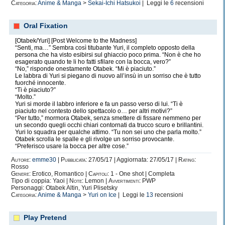
Categoria:
Anime & Manga
>
Sekai-Ichi Hatsukoi
| Leggi le
6
recensioni
Oral Fixation
[Otabek/Yuri] [Post Welcome to the Madness]
“Senti, ma…” Sembra così titubante Yuri, il completo opposto della
persona che ha visto esibirsi sul ghiaccio poco prima. “Non è che ho
esagerato quando te li ho fatti sfilare con la bocca, vero?”
“No,” risponde onestamente Otabek. “Mi è piaciuto.”
Le labbra di Yuri si piegano di nuovo all’insù in un sorriso che è tutto
fuorché innocente.
“Ti è piaciuto?”
“Molto.”
Yuri si morde il labbro inferiore e fa un passo verso di lui. “Ti è
piaciuto nel contesto dello spettacolo o… per altri motivi?”
“Per tutto,” mormora Otabek, senza smettere di fissare nemmeno per
un secondo quegli occhi chiari contornati da trucco scuro e brillantini.
Yuri lo squadra per qualche attimo. “Tu non sei uno che parla molto.”
Otabek scrolla le spalle e gli rivolge un sorriso provocante.
“Preferisco usare la bocca per altre cose.”
Autore:
emme30
|
Pubblicata:
27/05/17 | Aggiornata: 27/05/17 |
Rating:
Rosso
Genere:
Erotico, Romantico |
Capitoli:
1 - One shot | Completa
Tipo di coppia: Yaoi |
Note:
Lemon |
Avvertimenti:
PWP
Personaggi: Otabek Altin, Yuri Plisetsky
Categoria:
Anime & Manga
>
Yuri on Ice
| Leggi le
13
recensioni
Play Pretend