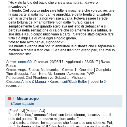
“Ho visto la foto del bacio che vi siete scambiati… davvero
incantevole.”
In fondo, Ciel poteva indossare tutte le maschere che voleva, recitare
la sua parte ai gala mondani e approfittare della bontà di Elizabeth
per far sì che la verità non venisse a galla. Poteva essere l’erede
della fortuna dei Phantomhive fuori dalle mura di casa e
semplicemente Ciel quando scivolava nel letto di Sebastian e si
perdeva nella sensazione di calore che solamente le sue labbra, le
sue dita e il suo corpo riuscivano a dargli. Sarebbe stato capace fare
tutto ciò migliaia di volte ogni singolo giorno.
“Posso fare altro per lei,
signorino
?”
Ma niente avrebbe
mai
potuto annullare la distanza che li separava e
mettere a tacere il fatto che lui e Sebastian non erano pari, che mai lo
sarebbero stati.
Autore:
emme30
|
Pubblicata:
23/05/17 | Aggiornata: 23/05/17 |
Rating:
Rosso
Genere:
Angst, Erotico, Malinconico |
Capitoli:
1 - One shot | Completa
Tipo di coppia: Yaoi |
Note:
AU, Lemon |
Avvertimenti:
PWP
Personaggi: Ciel Phantomhive, Sebastian Michaelis
Categoria:
Anime & Manga
>
Kuroshitsuji/Black Butler
| Leggi le
5
recensioni
Il Misantropo
-
Ultimo capitolo
[Eren/Levi] [Modern!AU]
“Lui è Heichou,” annunciò Hanji con tono solenne, accarezzando il
pelo del gattino. “Il tuo nuovo migliore amico.”
Levi si mise a ridere, immaginando che fosse tutto uno scherzo. Poi,
però, la donna gli lasciò il felino tra le mani, estrasse un libro dalla