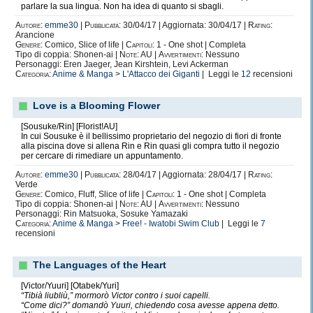
parlare la sua lingua. Non ha idea di quanto si sbagli.
Autore:
emme30
|
Pubblicata:
30/04/17 | Aggiornata: 30/04/17 |
Rating:
Arancione
Genere:
Comico, Slice of life |
Capitoli:
1 - One shot | Completa
Tipo di coppia: Shonen-ai |
Note:
AU |
Avvertimenti:
Nessuno
Personaggi: Eren Jaeger, Jean Kirshtein, Levi Ackerman
Categoria:
Anime & Manga
>
L'Attacco dei Giganti
| Leggi le
12
recensioni
Love is a Blooming Flower
[Sousuke/Rin] [Florist!AU]
In cui Sousuke è il bellissimo proprietario del negozio di fiori di fronte
alla piscina dove si allena Rin e Rin quasi gli compra tutto il negozio
per cercare di rimediare un appuntamento.
Autore:
emme30
|
Pubblicata:
28/04/17 | Aggiornata: 28/04/17 |
Rating:
Verde
Genere:
Comico, Fluff, Slice of life |
Capitoli:
1 - One shot | Completa
Tipo di coppia: Shonen-ai |
Note:
AU |
Avvertimenti:
Nessuno
Personaggi: Rin Matsuoka, Sosuke Yamazaki
Categoria:
Anime & Manga
>
Free! - Iwatobi Swim Club
| Leggi le
7
recensioni
The Languages of the Heart
[Victor/Yuuri] [Otabek/Yuri]
“Tibià liubliù,” mormorò Victor contro i suoi capelli.
“Come dici?” domandò Yuuri, chiedendo cosa avesse appena detto.