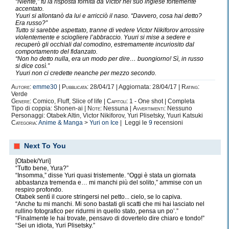
“Niente,” fu la risposta fornita da Victor nel suo inglese fortemente
accentato.
Yuuri si allontanò da lui e arricciò il naso. “Davvero, cosa hai detto?
Era russo?”
Tutto si sarebbe aspettato, tranne di vedere Victor Nikiforov arrossire
violentemente e sciogliere l’abbraccio. Yuuri si mise a sedere e
recuperò gli occhiali dal comodino, estremamente incuriosito dal
comportamento del fidanzato.
“Non ho detto nulla, era un modo per dire… buongiorno! Sì, in russo
si dice così.”
Yuuri non ci credette neanche per mezzo secondo.
Autore:
emme30
|
Pubblicata:
28/04/17 | Aggiornata: 28/04/17 |
Rating:
Verde
Genere:
Comico, Fluff, Slice of life |
Capitoli:
1 - One shot | Completa
Tipo di coppia: Shonen-ai |
Note:
Nessuna |
Avvertimenti:
Nessuno
Personaggi: Otabek Altin, Victor Nikiforov, Yuri Plisetsky, Yuuri Katsuki
Categoria:
Anime & Manga
>
Yuri on Ice
| Leggi le
9
recensioni
Next To You
[Otabek/Yuri]
“Tutto bene, Yura?”
“Insomma,” disse Yuri quasi tristemente. “Oggi è stata un giornata
abbastanza tremenda e… mi manchi più del solito,” ammise con un
respiro profondo.
Otabek sentì il cuore stringersi nel petto... cielo, se lo capiva.
“Anche tu mi manchi. Mi sono bastati gli scatti che mi hai lasciato nel
rullino fotografico per ridurmi in quello stato, pensa un po’.”
“Finalmente le hai trovate, pensavo di dovertelo dire chiaro e tondo!”
“Sei un idiota, Yuri Plisetsky.”