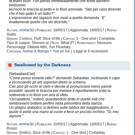
di jeans scuri. Yuri pensò immediatamente che fosse davvero
bellissimo.
Incrociò le braccia al petto e lo fissò annoiato. “Stai per caso dicendo
che il mio gatto è un ladro?”
L’espressione del ragazzo non mutò a quella domanda. “E’
esattamente quello che sto dicendo."
Autore:
emme30
|
Pubblicata:
18/05/17 | Aggiornata: 18/05/17 |
Rating:
Giallo
Genere:
Comico, Fluff, Slice of life |
Capitoli:
1 - One shot | Completa
Tipo di coppia: Shonen-ai |
Note:
What if? |
Avvertimenti:
Nessuno
Personaggi: Otabek Altin, Yuri Plisetsky
Categoria:
Anime & Manga
>
Yuri on Ice
| Leggi le
8
recensioni
Swallowed by the Darkness
[Sebastian/Ciel]
“Come posso esserle utile?” domandò Sebastian, inclinando il capo
e incrociando gli arti superiori dietro la schiena.
Ciel alzò gli occhi al cielo e decise di pronunciare meno parole
possibili: spostò le braccia per rivelare il rigonfiamento sotto la
sottoveste e lo fissò con aria di sfida.
“Occupatene,” ordinò, guardandolo dritto in quelle iridi che
sembravano brillare perfino nella penombra della stanza.
Un ghigno diabolico si delineò sulle labbra del maggiordomo, il
quale si portò una mano al cuore e fece un piccolo inchino. “Sì, mio
signore.”
Autore:
emme30
|
Pubblicata:
10/05/17 | Aggiornata: 10/05/17 |
Rating:
Rosso
Genere:
Erotico, Slice of life |
Capitoli:
1 - One shot | Completa