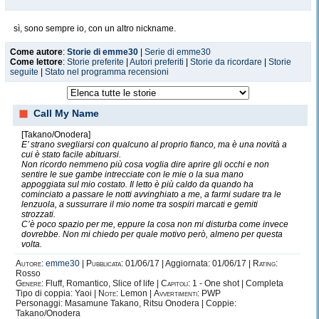
sì, sono sempre io, con un altro nickname.
Come autore
:
Storie di emme30
|
Serie di emme30
Come lettore
:
Storie preferite
|
Autori preferiti
|
Storie da ricordare
|
Storie
seguite
|
Stato nel programma recensioni
Call My Name
[Takano/Onodera]
E’ strano svegliarsi con qualcuno al proprio fianco, ma è una novità a
cui è stato facile abituarsi.
Non ricordo nemmeno più cosa voglia dire aprire gli occhi e non
sentire le sue gambe intrecciate con le mie o la sua mano
appoggiata sul mio costato. Il letto è più caldo da quando ha
cominciato a passare le notti avvinghiato a me, a farmi sudare tra le
lenzuola, a sussurrare il mio nome tra sospiri marcati e gemiti
strozzati.
C’è poco spazio per me, eppure la cosa non mi disturba come invece
dovrebbe. Non mi chiedo per quale motivo però, almeno per questa
volta.
Autore:
emme30
|
Pubblicata:
01/06/17 | Aggiornata: 01/06/17 |
Rating:
Rosso
Genere:
Fluff, Romantico, Slice of life |
Capitoli:
1 - One shot | Completa
Tipo di coppia: Yaoi |
Note:
Lemon |
Avvertimenti:
PWP
Personaggi: Masamune Takano, Ritsu Onodera | Coppie:
Takano/Onodera