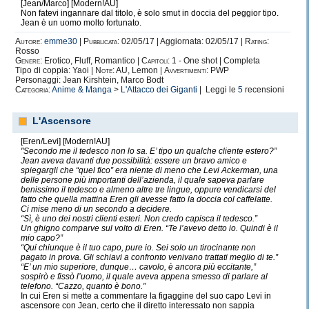
[Jean/Marco] [Modern!AU]
Non fatevi ingannare dal titolo, è solo smut in doccia del peggior tipo.
Jean è un uomo molto fortunato.
Autore:
emme30
|
Pubblicata:
02/05/17 | Aggiornata: 02/05/17 |
Rating:
Rosso
Genere:
Erotico, Fluff, Romantico |
Capitoli:
1 - One shot | Completa
Tipo di coppia: Yaoi |
Note:
AU, Lemon |
Avvertimenti:
PWP
Personaggi: Jean Kirshtein, Marco Bodt
Categoria:
Anime & Manga
>
L'Attacco dei Giganti
| Leggi le
5
recensioni
L'Ascensore
[Eren/Levi] [Modern!AU]
"Secondo me il tedesco non lo sa. E’ tipo un qualche cliente estero?”
Jean aveva davanti due possibilità: essere un bravo amico e
spiegargli che “quel fico” era niente di meno che Levi Ackerman, una
delle persone più importanti dell’azienda, il quale sapeva parlare
benissimo il tedesco e almeno altre tre lingue, oppure vendicarsi del
fatto che quella mattina Eren gli avesse fatto la doccia col caffelatte.
Ci mise meno di un secondo a decidere.
“Sì, è uno dei nostri clienti esteri. Non credo capisca il tedesco.”
Un ghigno comparve sul volto di Eren. “Te l’avevo detto io. Quindi è il
mio capo?”
“Qui chiunque è il tuo capo, pure io. Sei solo un tirocinante non
pagato in prova. Gli schiavi a confronto venivano trattati meglio di te.”
“E’ un mio superiore, dunque… cavolo, è ancora più eccitante,”
sospirò e fissò l’uomo, il quale aveva appena smesso di parlare al
telefono. “Cazzo, quanto è bono.”
In cui Eren si mette a commentare la figaggine del suo capo Levi in
ascensore con Jean, certo che il diretto interessato non sappia