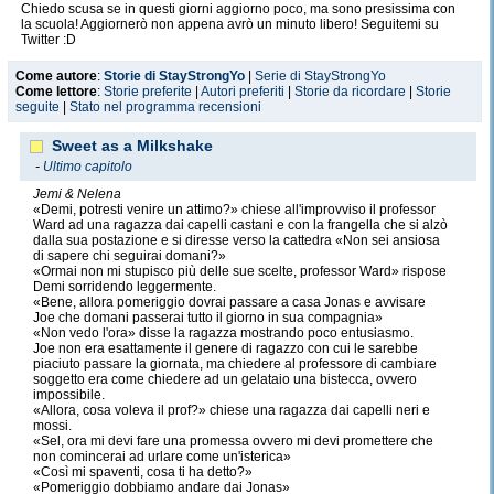
Chiedo scusa se in questi giorni aggiorno poco, ma sono presissima con
la scuola! Aggiornerò non appena avrò un minuto libero! Seguitemi su
Twitter :D
Come autore
:
Storie di StayStrongYo
|
Serie di StayStrongYo
Come lettore
:
Storie preferite
|
Autori preferiti
|
Storie da ricordare
|
Storie
seguite
|
Stato nel programma recensioni
Sweet as a Milkshake
-
Ultimo capitolo
Jemi & Nelena
«Demi, potresti venire un attimo?» chiese all'improvviso il professor
Ward ad una ragazza dai capelli castani e con la frangella che si alzò
dalla sua postazione e si diresse verso la cattedra «Non sei ansiosa
di sapere chi seguirai domani?»
«Ormai non mi stupisco più delle sue scelte, professor Ward» rispose
Demi sorridendo leggermente.
«Bene, allora pomeriggio dovrai passare a casa Jonas e avvisare
Joe che domani passerai tutto il giorno in sua compagnia»
«Non vedo l'ora» disse la ragazza mostrando poco entusiasmo.
Joe non era esattamente il genere di ragazzo con cui le sarebbe
piaciuto passare la giornata, ma chiedere al professore di cambiare
soggetto era come chiedere ad un gelataio una bistecca, ovvero
impossibile.
«Allora, cosa voleva il prof?» chiese una ragazza dai capelli neri e
mossi.
«Sel, ora mi devi fare una promessa ovvero mi devi promettere che
non comincerai ad urlare come un'isterica»
«Così mi spaventi, cosa ti ha detto?»
«Pomeriggio dobbiamo andare dai Jonas»