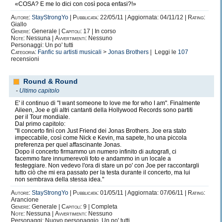
«COSA? E me lo dici con così poca enfasi?!»
Autore:
StayStrongYo
|
Pubblicata:
22/05/11 | Aggiornata: 04/11/12 |
Rating:
Giallo
Genere:
Generale |
Capitoli:
17 | In corso
Note:
Nessuna |
Avvertimenti:
Nessuno
Personaggi: Un po' tutti
Categoria:
Fanfic su artisti musicali
>
Jonas Brothers
| Leggi le
107
recensioni
Round & Round
-
Ultimo capitolo
E' il continuo di "I want someone to love me for who I am". Finalmente
Aileen, Joe e gli altri cantanti della Hollywood Records sono partiti
per il Tour mondiale.
Dal primo capitolo:
"Il concerto finì con Just Friend dei Jonas Brothers. Joe era stato
impeccabile, così come Nick e Kevin, ma sapete, ho una piccola
preferenza per quel affascinante Jonas.
Dopo il concerto firmammo un numero infinito di autografi, ci
facemmo fare innumerevoli foto e andammo in un locale a
festeggiare. Non vedevo l'ora di stare un po' con Joe per raccontargli
tutto ciò che mi era passato per la testa durante il concerto, ma lui
non sembrava della stessa idea."
Autore:
StayStrongYo
|
Pubblicata:
01/05/11 | Aggiornata: 07/06/11 |
Rating:
Arancione
Genere:
Generale |
Capitoli:
9 | Completa
Note:
Nessuna |
Avvertimenti:
Nessuno
Personaggi: Nuovo personaggio, Un po' tutti