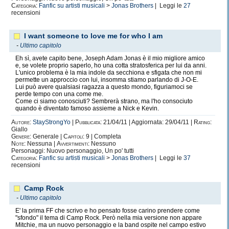
Categoria:
Fanfic su artisti musicali
>
Jonas Brothers
| Leggi le
27
recensioni
I want someone to love me for who I am
-
Ultimo capitolo
Eh sì, avete capito bene, Joseph Adam Jonas è il mio migliore amico
e, se volete proprio saperlo, ho una cotta stratosferica per lui da anni.
L'unico problema è la mia indole da secchiona e sfigata che non mi
permette un approccio con lui, insomma stiamo parlando di J-O-E.
Lui può avere qualsiasi ragazza a questo mondo, figuriamoci se
perde tempo con una come me.
Come ci siamo conosciuti? Sembrerà strano, ma l'ho consociuto
quando è diventato famoso assieme a Nick e Kevin.
Autore:
StayStrongYo
|
Pubblicata:
21/04/11 | Aggiornata: 29/04/11 |
Rating:
Giallo
Genere:
Generale |
Capitoli:
9 | Completa
Note:
Nessuna |
Avvertimenti:
Nessuno
Personaggi: Nuovo personaggio, Un po' tutti
Categoria:
Fanfic su artisti musicali
>
Jonas Brothers
| Leggi le
37
recensioni
Camp Rock
-
Ultimo capitolo
E' la prima FF che scrivo e ho pensato fosse carino prendere come
"sfondo" il tema di Camp Rock. Però nella mia versione non appare
Mitchie, ma un nuovo personaggio e la band ospite nel campo estivo