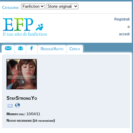
Categorie:
Registrati
o
accedi
Regole/Aiuto
Cerca
StayStrongYo
Membro dal:
10/04/11
Nuovo recensore
(
)
20 recensioni