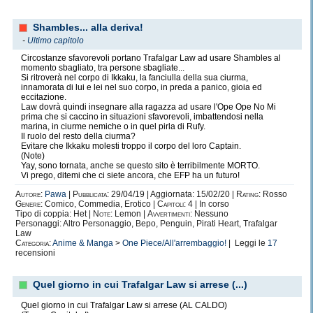
Shambles... alla deriva!
-
Ultimo capitolo
Circostanze sfavorevoli portano Trafalgar Law ad usare Shambles al
momento sbagliato, tra persone sbagliate...
Si ritroverà nel corpo di Ikkaku, la fanciulla della sua ciurma,
innamorata di lui e lei nel suo corpo, in preda a panico, gioia ed
eccitazione.
Law dovrà quindi insegnare alla ragazza ad usare l'Ope Ope No Mi
prima che si caccino in situazioni sfavorevoli, imbattendosi nella
marina, in ciurme nemiche o in quel pirla di Rufy.
Il ruolo del resto della ciurma?
Evitare che Ikkaku molesti troppo il corpo del loro Captain.
(Note)
Yay, sono tornata, anche se questo sito è terribilmente MORTO.
Vi prego, ditemi che ci siete ancora, che EFP ha un futuro!
Autore:
Pawa
|
Pubblicata:
29/04/19 | Aggiornata: 15/02/20 |
Rating:
Rosso
Genere:
Comico, Commedia, Erotico |
Capitoli:
4 | In corso
Tipo di coppia: Het |
Note:
Lemon |
Avvertimenti:
Nessuno
Personaggi: Altro Personaggio, Bepo, Penguin, Pirati Heart, Trafalgar
Law
Categoria:
Anime & Manga
>
One Piece/All'arrembaggio!
| Leggi le
17
recensioni
Quel giorno in cui Trafalgar Law si arrese (...)
Quel giorno in cui Trafalgar Law si arrese (AL CALDO)