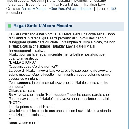
Tipo di coppia: Nessuna |
Note:
Nessuna |
Avvertimenti:
Nessuno
Personaggi: Bepo, Penguin, Pirati Heart, Shachi, Trafalgar Law
Categoria:
Anime & Manga
>
One Piece/All'arrembaggio!
| Leggi le
158
recensioni
Regali Sotto L'Albero Maestro
Law era cristiano e nel Nord Blue il Natale era una cosa seria. Dopo
tanti anni di pirateria, gli Hearts provano di nuovo il desiderio di
festeggiare quella data cruciale. Lo zampino di Rufy è ovvio, ma non
è l'unica causa che spinge Trafalgar Law a dare il via ai
festeggiamenti natalizi.
Ikkaku, poi, sa fare regali incredibilmente belli e nostalgici, per
quanto antiestetici.
*DALLA STORIA*
“Captain, cosa c’è che non va?”
La voce di Ikkaku l’aveva fatto voltare, e le sue pupille ne avevano
subito giovato. Quelle lucette intermittenti e troppo colorate erano
eccessive e irritanti.
“Non sopporto la commercializzazione del Natale e tutto ciò che
comporta.”
Chiaro e conciso.
Rufy aveva capito solo “Non sopporto”, perché erano parole che
Torao usava tanto e “Natale”, ma aveva annuito insieme agli altri.
*NOTE*
La mia prima storia di Natale!
Una lettrice mi ha chiesto una oneshot con Law e Ikkaku a sfondo
natalizio, ed eccola qui!
♥
Buon Natale a tutti!