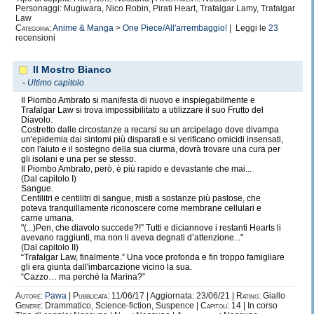
Personaggi: Mugiwara, Nico Robin, Pirati Heart, Trafalgar Lamy, Trafalgar
Law
Categoria:
Anime & Manga
>
One Piece/All'arrembaggio!
| Leggi le
23
recensioni
Il Mostro Bianco
-
Ultimo capitolo
Il Piombo Ambrato si manifesta di nuovo e inspiegabilmente e
Trafalgar Law si trova impossibilitato a utilizzare il suo Frutto del
Diavolo.
Costretto dalle circostanze a recarsi su un arcipelago dove divampa
un'epidemia dai sintomi più disparati e si verificano omicidi insensati,
con l'aiuto e il sostegno della sua ciurma, dovrà trovare una cura per
gli isolani e una per se stesso.
Il Piombo Ambrato, però, è più rapido e devastante che mai...
(Dal capitolo I)
Sangue.
Centilitri e centilitri di sangue, misti a sostanze più pastose, che
poteva tranquillamente riconoscere come membrane cellulari e
carne umana.
"(...)Pen, che diavolo succede?!” Tutti e diciannove i restanti Hearts li
avevano raggiunti, ma non li aveva degnati d’attenzione..."
(Dal capitolo II)
“Trafalgar Law, finalmente.” Una voce profonda e fin troppo famigliare
gli era giunta dall'imbarcazione vicino la sua.
“Cazzo… ma perché la Marina?”
Autore:
Pawa
|
Pubblicata:
11/06/17 | Aggiornata: 23/06/21 |
Rating:
Giallo
Genere:
Drammatico, Science-fiction, Suspence |
Capitoli:
14 | In corso