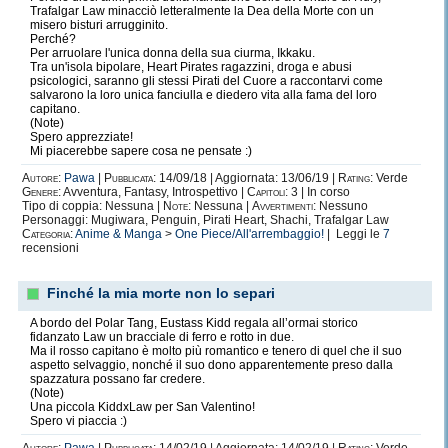
Trafalgar Law minacciò letteralmente la Dea della Morte con un
misero bisturi arrugginito.
Perché?
Per arruolare l'unica donna della sua ciurma, Ikkaku.
Tra un'isola bipolare, Heart Pirates ragazzini, droga e abusi
psicologici, saranno gli stessi Pirati del Cuore a raccontarvi come
salvarono la loro unica fanciulla e diedero vita alla fama del loro
capitano.
(Note)
Spero apprezziate!
Mi piacerebbe sapere cosa ne pensate :)
Autore:
Pawa
|
Pubblicata:
14/09/18 | Aggiornata: 13/06/19 |
Rating:
Verde
Genere:
Avventura, Fantasy, Introspettivo |
Capitoli:
3 | In corso
Tipo di coppia: Nessuna |
Note:
Nessuna |
Avvertimenti:
Nessuno
Personaggi: Mugiwara, Penguin, Pirati Heart, Shachi, Trafalgar Law
Categoria:
Anime & Manga
>
One Piece/All'arrembaggio!
| Leggi le
7
recensioni
Finché la mia morte non lo separi
A bordo del Polar Tang, Eustass Kidd regala all’ormai storico
fidanzato Law un bracciale di ferro e rotto in due.
Ma il rosso capitano è molto più romantico e tenero di quel che il suo
aspetto selvaggio, nonché il suo dono apparentemente preso dalla
spazzatura possano far credere.
(Note)
Una piccola KiddxLaw per San Valentino!
Spero vi piaccia :)