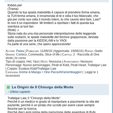
KiddxLaw!
(Trama)
Quando la tua spada maledetta è capace di prendere forma umana,
la TUA forma umana, è innamorata di te e odia il tuo fidanzato, che
già per conto suo odia il mondo intero, tu che cavolo devi fare, Law?
Io non ti so rispondere. Mi limiterò a riportare i fatti di questa tua
sventura ai tuoi fan.
(Note) ♫
Storia nata da una mia personale interpretazione delle leggende
sulle nodachi, le spade maledette del folclore giapponese, deviata
dalla passione per la KIDDXLAW e lo YAOI.
Fa parte di una serie, che spero apprezzerete!
Autore:
Pawa
|
Pubblicata:
11/09/18 | Aggiornata: 19/06/19 |
Rating:
Giallo
Genere:
Comico, Commedia, Slice of life |
Capitoli:
2 - Raccolta di One
shots | In corso
Tipo di coppia: Het, Yaoi |
Note:
Nessuna |
Avvertimenti:
Nessuno
Personaggi: Nuovo personaggio, Pirati di Kidd, Pirati Heart, Trafalgar Law
| Coppie: Eustass Kidd/Trafalgar Law
Categoria:
Anime & Manga
>
One Piece/All'arrembaggio!
| Leggi le
1
recensioni
Le Origini de Il Chirurgo della Morte
-
Ultimo capitolo
Trafalgar Law, il "Chirurgo della Morte".
Perché è un medico in grado di manipolare a piacimento la vita del
paziente; perché è un pirata che uccide per avere cavie sempre
fresche per la ricerca;
Perché dieci anni prima della narrazione delle avventure di Rufy,