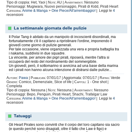
Tipo di coppia: Het, Yaoi |
Note:
AU |
Avvertimenti:
Nessuno
Personaggi: Mugiwara, Nuovo personaggio, Pirati di Kidd, Pirati Heart
Categoria:
Anime & Manga
>
One Piece/All'arrembaggio!
| Leggi le
4
recensioni
La settimanale giornata delle pulizie
Il Polar Tang è abitato da un manipolo di incoscienti disordinati, ma
fortunatamente c'è il capitano a ripristinare l'ordine, imponendo il
giovedì come giorno di pulizie generali.
Per tale occasione, viene organizzata una vera e propria battaglia tra
i nakama, suddivisi in due squadre.
La vincente, per amore dei pigri pirati, riposerà, mentre l'altra si
occuperà del resto del riordinamento del sommergibile.
Un giovedì, però, il sottomarino si avvicina ad una base della marina
ed i pirati non hanno alcuna intenzione di distrarsi dalle pulizie...
Autore:
Pawa
|
Pubblicata:
07/01/17 | Aggiornata: 07/01/17 |
Rating:
Verde
Genere:
Comico, Demenziale, Slice of life |
Capitoli:
1 - One shot |
Completa
Tipo di coppia: Nessuna |
Note:
Nessuna |
Avvertimenti:
Nessuno
Personaggi: Bepo, Penguin, Pirati Heart, Shachi, Trafalgar Law
Categoria:
Anime & Manga
>
One Piece/All'arrembaggio!
| Leggi le
4
recensioni
Tatuaggi
Gli Heart Pirates sono convinti che il corpo del loro capitano sia sacro
(e questo perché sono disagiati, oltre il fatto che Law è figo) e