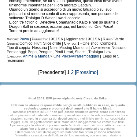
conseguentemente, se lui si tatua qualcosa, quella cosa deve avere
un'enorme importanza per il loro adorato Captain.
Quando un giorno si accorgono di un nuovo tatuaggio sui suoi
polpacci e si rendono conto di cosa rappresenta, non possono che
soffocare Trafalgar D Water Law di coccole.
E con tre fiction di Detective Conan/Magic Kaito e non so quante di
Dragon Ball in sospeso, eccomi qua, nel fandom di One Piece!
Tornerò presto ad aggiornare!
Autore:
Pawa
|
Pubblicata:
19/11/16 | Aggiornata: 19/11/16 |
Rating:
Verde
Genere:
Comico, Fluff, Slice of life |
Capitoli:
1 - One shot | Completa
Tipo di coppia: Nessuna |
Note:
Missing Moments |
Avvertimenti:
Nessuno
Personaggi: Bepo, Penguin, Pirati Heart, Shachi, Trafalgar Law
Categoria:
Anime & Manga
>
One Piece/All'arrembaggio!
| Leggi le
5
recensioni
[Precedente] 1
2
[Prossimo]
© dal 2001, EFP (www.efpfanfic.net). Creato da Erika.
EFP non ha alcuna responsabilità per gli scritti pubblicati in esso, in quanto
esclusiva opera e proprietà degli autori che li hanno ideati.
Il materiale presente su EFP non può essere riprodotto altrove senza il consenso
del proprietario del materiale, nemmeno parzialmente (con la sola esclusione di brevi
citazioni, sempre in presenza dei dovuti credits e nei limiti e termini concessi dalla
legge). Tutti i soggetti descritti nelle storie sono maggiorenni e/o comunque fittizi.
I personaggi e le situazioni presenti nelle fanfic di questo sito sono utilizzati senza
alcun fine di lucro e nel rispetto dei rispettivi proprietari e copyrights.
I detentori dei diritti di copyright sfruttati nelle fan fiction possono richiedere
l'immediata cessazione dell'utilizzo del loro materiale, con una segnalazione