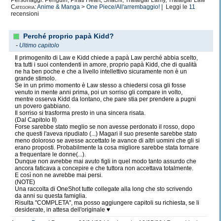
Personaggi: Penguin, Pirati Heart, Shachi, Trafalgar Lamy, Trafalgar Law
Categoria:
Anime & Manga
>
One Piece/All'arrembaggio!
| Leggi le
11
recensioni
Perché proprio papà Kidd?
-
Ultimo capitolo
Il primogenito di Law e Kidd chiede a papà Law perché abbia scelto,
tra tutti i suoi contendenti in amore, proprio papà Kidd, che di qualità
ne ha ben poche e che a livello intellettivo sicuramente non è un
grande stimolo.
Se in un primo momento è Law stesso a chiedersi cosa gli fosse
venuto in mente anni prima, poi un sorriso gli compare in volto,
mentre osserva Kidd da lontano, che pare stia per prendere a pugni
un povero gabbiano.
Il sorriso si trasforma presto in una sincera risata.
(Dal Capitolo II)
Forse sarebbe stato meglio se non avesse perdonato il rosso, dopo
che questi l'aveva ripudiato (...) Magari il suo presente sarebbe stato
meno doloroso se avesse accettato le avance di altri uomini che gli si
erano proposti. Probabilmente la cosa migliore sarebbe stata tornare
a frequentare le donne(...).
Dunque non avrebbe mai avuto figli in quel modo tanto assurdo che
ancora faticava a concepire e che tuttora non accettava totalmente.
E così non ne avrebbe mai persi.
(NOTE)
Una raccolta di OneShot tutte collegate alla long che sto scrivendo
da anni su questa famiglia.
Risulta "COMPLETA", ma posso aggiungere capitoli su richiesta, se li
desiderate, in attesa dell'originale ♥