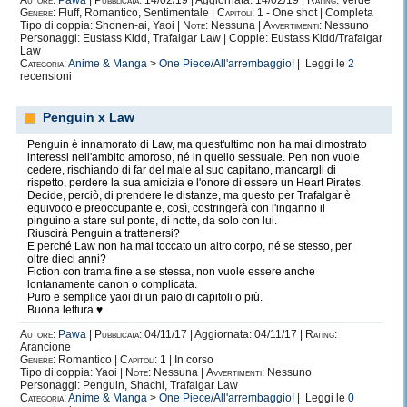
Autore:
Pawa
|
Pubblicata:
14/02/19 | Aggiornata: 14/02/19 |
Rating:
Verde
Genere:
Fluff, Romantico, Sentimentale |
Capitoli:
1 - One shot | Completa
Tipo di coppia: Shonen-ai, Yaoi |
Note:
Nessuna |
Avvertimenti:
Nessuno
Personaggi: Eustass Kidd, Trafalgar Law | Coppie: Eustass Kidd/Trafalgar
Law
Categoria:
Anime & Manga
>
One Piece/All'arrembaggio!
| Leggi le
2
recensioni
Penguin x Law
Penguin è innamorato di Law, ma quest'ultimo non ha mai dimostrato
interessi nell'ambito amoroso, né in quello sessuale. Pen non vuole
cedere, rischiando di far del male al suo capitano, mancargli di
rispetto, perdere la sua amicizia e l'onore di essere un Heart Pirates.
Decide, perciò, di prendere le distanze, ma questo per Trafalgar è
equivoco e preoccupante e, così, costringerà con l'inganno il
pinguino a stare sul ponte, di notte, da solo con lui.
Riuscirà Penguin a trattenersi?
E perché Law non ha mai toccato un altro corpo, né se stesso, per
oltre dieci anni?
Fiction con trama fine a se stessa, non vuole essere anche
lontanamente canon o complicata.
Puro e semplice yaoi di un paio di capitoli o più.
Buona lettura ♥
Autore:
Pawa
|
Pubblicata:
04/11/17 | Aggiornata: 04/11/17 |
Rating:
Arancione
Genere:
Romantico |
Capitoli:
1 | In corso
Tipo di coppia: Yaoi |
Note:
Nessuna |
Avvertimenti:
Nessuno
Personaggi: Penguin, Shachi, Trafalgar Law
Categoria:
Anime & Manga
>
One Piece/All'arrembaggio!
| Leggi le
0