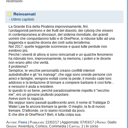
recensioni
Reincarnati
-
Ultimo capitolo
La Grande Era della Pirateria improvvisamente, finì.
I protagonisti perirono e dei frutti del diavolo, dei cyborg che vissero
in contemporanea ai dinosauri, del sistema mondiale, dei grandi
uomini che conquistarono tutto e di OnePiece, si ridusse tutto ad una
leggenda e qualche diceria dei civili sulla terraferma.
Nel 2017, quelle leggende sconnesse e quasi tutte perdute non
esistono più.
Perché i viventi di allora si sono reincarnati e un qualche fenomeno
ha ridonato loro, improvvisamente, la memoria, i poteri e le dicerie
non erano altro che verità.
Il problema?
Semplice, le vecchie personalità creano conflitti interiori
autodistruttivi e gli "ex malvagi", che oggi sono oneste persone con
amici e famiglie, vengono evitati come la peste, il mondo cade loro
addosso e la tentazione di tornare a compiere barbarie è così forte...
e nessuno li aiuta a resistere.
Io questo lo so bene, perché paradossalmente rispetto il "vecchio
me", ero un giovane piuttosto popolare.
Avevo pure la ragazza.
Ma seppur siano passati quattrocento anni, il nome di Trafalgar D
Water Law fa ancora tremare la gente. O meglio, la fa di nuovo
tremare. D'altronde, ce lo siamo ricordati da poco.
E che dire di OnePiece? Beh, è tutta colpa sua.
Autore:
Pawa
|
Pubblicata:
22/02/17 | Aggiornata: 07/03/17 |
Rating:
Giallo
Genere:
Avventura, Comico, Commedia |
Capitoli:
2 | In corso