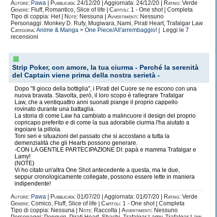
Autore:
Pawa
|
Pubblicata:
24/12/20 | Aggiornata: 24/12/20 |
Rating:
Verde
Genere:
Fluff, Romantico, Slice of life |
Capitoli:
1 - One shot | Completa
Tipo di coppia: Het |
Note:
Nessuna |
Avvertimenti:
Nessuno
Personaggi: Monkey D. Rufy, Mugiwara, Nami, Pirati Heart, Trafalgar Law
Categoria:
Anime & Manga
>
One Piece/All'arrembaggio!
| Leggi le
7
recensioni
Strip Poker, con amore, la tua ciurma - Perché la serenità
del Captain viene prima della nostra serietà -
Dopo "Il gioco della bottiglia", i Pirati del Cuore se ne escono con una
nuova bravata. Stavolta, però, il loro scopo è rallegrare Trafalgar
Law, che a ventiquattro anni suonati piange il proprio cappello
rovinato durante una battaglia.
La storia di come Law ha cambiato a malincuore il design del proprio
copricapo preferito e di come la sua adorabile ciurma l'ha aiutato a
ingoiare la pillola.
Toni seri e situazioni del passato che si accostano a tutta la
demenzialità che gli Hearts possono generare.
-CON LA GENTILE PARTECIPAZIONE DI: papà e mamma Trafalgar e
Lamy!
(NOTE)
Vi ho citato un'altra One Shot antecedente a questa, ma le due,
seppur cronologicamente collegate, possono essere lette in maniera
indipendente!
Autore:
Pawa
|
Pubblicata:
01/07/20 | Aggiornata: 01/07/20 |
Rating:
Verde
Genere:
Comico, Fluff, Slice of life |
Capitoli:
1 - One shot | Completa
Tipo di coppia: Nessuna |
Note:
Raccolta |
Avvertimenti:
Nessuno