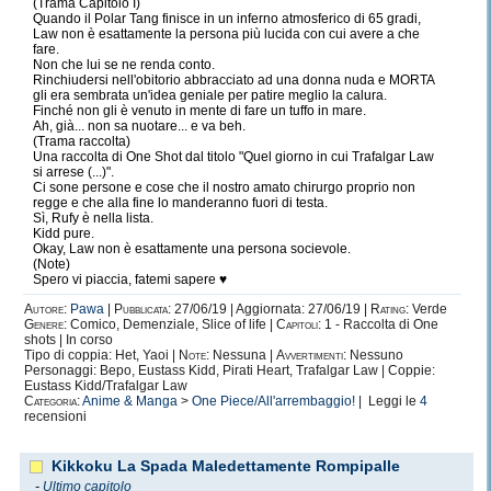
(Trama Capitolo I)
Quando il Polar Tang finisce in un inferno atmosferico di 65 gradi,
Law non è esattamente la persona più lucida con cui avere a che
fare.
Non che lui se ne renda conto.
Rinchiudersi nell'obitorio abbracciato ad una donna nuda e MORTA
gli era sembrata un'idea geniale per patire meglio la calura.
Finché non gli è venuto in mente di fare un tuffo in mare.
Ah, già... non sa nuotare... e va beh.
(Trama raccolta)
Una raccolta di One Shot dal titolo "Quel giorno in cui Trafalgar Law
si arrese (...)".
Ci sone persone e cose che il nostro amato chirurgo proprio non
regge e che alla fine lo manderanno fuori di testa.
Sì, Rufy è nella lista.
Kidd pure.
Okay, Law non è esattamente una persona socievole.
(Note)
Spero vi piaccia, fatemi sapere ♥
Autore:
Pawa
|
Pubblicata:
27/06/19 | Aggiornata: 27/06/19 |
Rating:
Verde
Genere:
Comico, Demenziale, Slice of life |
Capitoli:
1 - Raccolta di One
shots | In corso
Tipo di coppia: Het, Yaoi |
Note:
Nessuna |
Avvertimenti:
Nessuno
Personaggi: Bepo, Eustass Kidd, Pirati Heart, Trafalgar Law | Coppie:
Eustass Kidd/Trafalgar Law
Categoria:
Anime & Manga
>
One Piece/All'arrembaggio!
| Leggi le
4
recensioni
Kikkoku La Spada Maledettamente Rompipalle
-
Ultimo capitolo