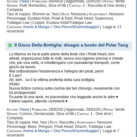
Autore:
Pawa
|
Pubblicata:
06/04/20 | Aggiornata: 10/05/20 |
Rating:
Verde
Genere:
Fluff, Romantico, Slice of life |
Capitoli:
2 - Raccolta di One shots |
Completa
Tipo di coppia: Shonen-ai, Yaoi |
Note:
Nessuna |
Avvertimenti:
Nessuno
Personaggi: Eustass Kidd, Pirati di Kidd, Pirati Heart, Supernova,
Trafalgar Law | Coppie: Eustass Kidd/Trafalgar Law
Categoria:
Anime & Manga
>
One Piece/All'arrembaggio!
| Leggi le
13
recensioni
Il Gioco Della Bottiglia: disagio a bordo del Polar Tang
La Marina ne ha le palle piene delle feste che i Pirati Heart, loro
alleati, organizzano tutte le notti, senza una ragione precisa e chiede
che, per una volta, si intrattengano con passatempi tranquilli, come
giochi da tavolo.
Mai sottovalutare l'esuberanza e l'allegria dei pirati, però!
E Law?
Ah, beh... lui è la vittima preferita della cara bottiglia.
(Note)
Nuova fiction comica sulla ciurma del bel chirurgo, ovviamente con
lui protagonista!
Fa parte di una serie, mi piacerebbe che leggeste anche le altre ♥
Fatemi sapere, attendo commenti ♥
Autore:
Pawa
|
Pubblicata:
29/02/20 | Aggiornata: 29/02/20 |
Rating:
Verde
Genere:
Comico, Demenziale, Slice of life |
Capitoli:
1 - One shot |
Completa
Tipo di coppia: Het, Yaoi |
Note:
Raccolta |
Avvertimenti:
Nessuno
Personaggi: Bepo, Penguin, Pirati Heart, Shachi, Trafalgar Law
Categoria:
Anime & Manga
>
One Piece/All'arrembaggio!
| Leggi le
7
recensioni