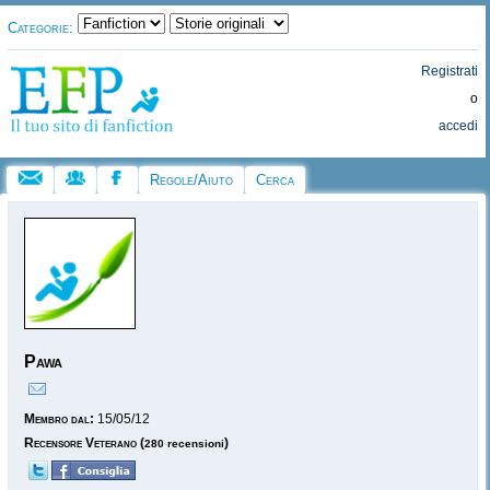
Categorie:
Registrati
o
accedi
Regole/Aiuto
Cerca
Pawa
Membro dal:
15/05/12
Recensore Veterano
(
)
280 recensioni