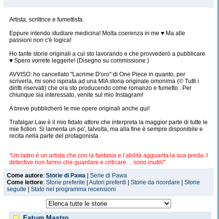
Artista, scrittrice e fumettista.
Eppure intendo studiare medicina! Molta coerenza in me ♥ Ma alle
passioni non c'è logica!
Ho tante storie originali a cui sto lavorando e che provvederò a pubblicare
♥ Spero vorrete leggerle! (Disegno su commissione.)
AVVISO: ho cancellato "Lacrime D'oro" di One Piece in quanto, per
scriverla, mi sono ispirata ad una MIA storia originale omonima (© Tutti i
diritti riservati) che ora sto producendo come romanzo e fumetto . Per
chiunque sia interessato, venite sul mio Instagram!
A breve pubblicherò le mie opere originali anche qui!
Trafalgar Law è il mio fidato attore che interpreta la maggior parte di tutte le
mie fiction. Si lamenta un po', talvolta, ma alla fine è sempre disponibile e
recita nella parte del protagonista.
“Un ladro è un artista che con la fantasia e l’abilità agguanta la sua preda. I
detective non fanno che guardare e criticare… sono inutili!”
Come autore
:
Storie di Pawa
|
Serie di Pawa
“I grandi artisti diventano famosi dopo la morte… ed io farò di te un grande,
Come lettore
:
Storie preferite
|
Autori preferiti
|
Storie da ricordare
|
Storie
Kid… in quella tomba chiamata prigione!”
seguite
|
Stato nel programma recensioni
Ah, le perle di saggezza di Kaito Kid-sama ed il nano portasfiga ♥
Fatum Mastro