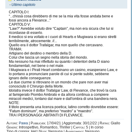
-
Ultimo capitolo
CAPITOLO I:
“...chissà cosa direbbero di me se la mia vita fosse andata bene e
fossi ancora a Flevance...”
CAPITOLO V:
“Law?” Avrebbe voluto dire “Captain”, ma non era sicura che lui si
ricordasse di esserlo.
Il medico si era voltato e i cuori di Hearts e Mugiwara si erano stretti
terribilmente, atrocemente. //...
Quello era il dottor Trafalgar, ma non quello che cercavano.
TRAMA:
Artigiano del destino o membro della D.
Colui che lascia un segno nella storia del mondo.
Ma nessuno ha mai riflettuto su quanto i detentori della D siano
fondamentali, nel bene o nel male.
I Mugiwara e i Pirati Heart combinano un casino, esasperano Law, e
lo portano a pronunciare parole di cui si pente subito, sebbene
ignaro delle conseguenze.
Le due ciurme si ritrovano in un mondo che pare non aver mai
conosciuto il Chirurgo della Morte.
Idolatra invece il dottor Trafalgar Law, di Flevance, che trovò la cura
al famigerato Piombo Ambrato e da allora continua a compiere
miracoli medici, lontano dal mare e dall'ombra di una bandiera nera.
NOTE:
Il titolo presenta una licenza poetica; latino corretto dovrebbe essere:
“Fatum dominum”, ma preferivo “mastro” a “maestro”.
TRA I PERSONAGGI: ABITANTI DI FLEVANCE.
Autore:
Pawa
|
Pubblicata:
17/04/21 | Aggiornata: 30/12/22 |
Rating:
Giallo
Genere:
Introspettivo, Romantico, Thriller |
Capitoli:
5 | In corso
Tipo di coppia: Het |
Note:
Nessuna |
Avvertimenti:
Nessuno