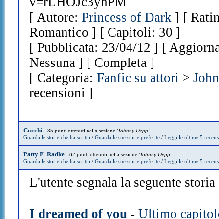
v=rLHOJc3yhPM
[ Autore:
Princess of Dark
] [ Rati
Romantico ] [ Capitoli: 30 ]
[ Pubblicata: 23/04/12 ] [ Aggiorna
Nessuna ] [ Completa ]
[ Categoria:
Fanfic su attori
>
Joh
recensioni ]
Cocchi
- 85 punti ottenuti nella sezione
'Johnny Depp'
Guarda le storie che ha scritto
/
Guarda le sue storie preferite
/
Leggi le ultime 5 recens
Patty F_Radke
- 82 punti ottenuti nella sezione
'Johnny Depp'
Guarda le storie che ha scritto
/
Guarda le sue storie preferite
/
Leggi le ultime 5 recens
L'utente segnala la seguente storia p
I dreamed of you
-
Ultimo capitol