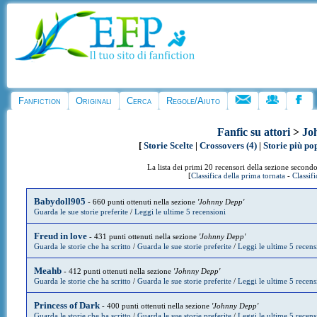
Fanfiction
Originali
Cerca
Regole/Aiuto
Fanfic su attori
>
Jo
[
Storie Scelte
|
Crossovers (4)
|
Storie più po
La lista dei primi 20 recensori della sezione secondo
[
Classifica della prima tornata
-
Classif
Babydoll905
- 660 punti ottenuti nella sezione
'Johnny Depp'
Guarda le sue storie preferite
/
Leggi le ultime 5 recensioni
Freud in love
- 431 punti ottenuti nella sezione
'Johnny Depp'
Guarda le storie che ha scritto
/
Guarda le sue storie preferite
/
Leggi le ultime 5 recens
Meahb
- 412 punti ottenuti nella sezione
'Johnny Depp'
Guarda le storie che ha scritto
/
Guarda le sue storie preferite
/
Leggi le ultime 5 recens
Princess of Dark
- 400 punti ottenuti nella sezione
'Johnny Depp'
Guarda le storie che ha scritto
/
Guarda le sue storie preferite
/
Leggi le ultime 5 recens