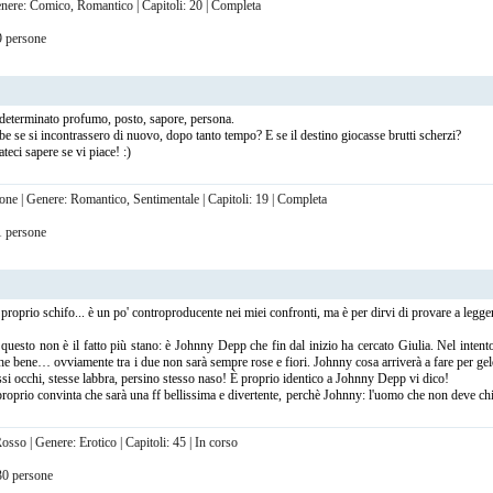
Genere: Comico, Romantico | Capitoli: 20 | Completa
39 persone
 determinato profumo, posto, sapore, persona.
e se si incontrassero di nuovo, dopo tanto tempo? E se il destino giocasse brutti scherzi?
teci sapere se vi piace! :)
ione | Genere: Romantico, Sentimentale | Capitoli: 19 | Completa
31 persone
proprio schifo... è un po' controproducente nei miei confronti, ma è per dirvi di provare a legge
to non è il fatto più stano: è Johnny Depp che fin dal inizio ha cercato Giulia. Nel intento
che bene… ovviamente tra i due non sarà sempre rose e fiori. Johnny cosa arriverà a fare per gelo
ssi occhi, stesse labbra, persino stesso naso! È proprio identico a Johnny Depp vi dico!
 proprio convinta che sarà una ff bellissima e divertente, perchè Johnny: l'uomo che non deve ch
osso | Genere: Erotico | Capitoli: 45 | In corso
 30 persone