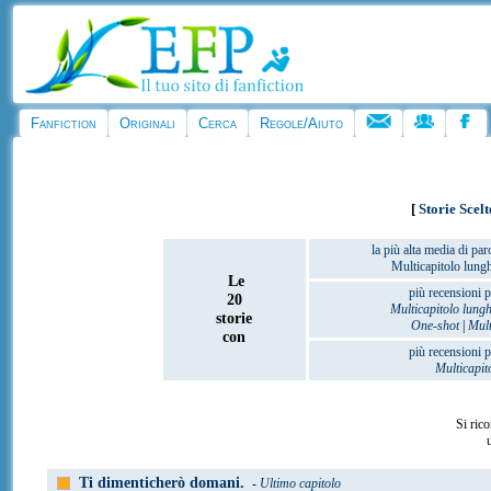
Fanfiction
Originali
Cerca
Regole/Aiuto
[
Storie Scelt
la più alta media di par
Multicapitolo lung
Le
più recensioni p
20
Multicapitolo lung
storie
One-shot
|
Mult
con
più recensioni p
Multicapit
Si rico
u
Ti dimenticherò domani.
-
Ultimo capitolo