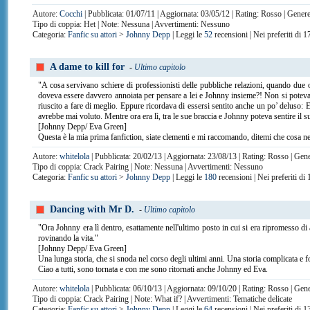
Autore:
Cocchi
| Pubblicata: 01/07/11 | Aggiornata: 03/05/12 | Rating: Rosso | Genere:
Tipo di coppia: Het | Note: Nessuna | Avvertimenti: Nessuno
Categoria:
Fanfic su attori
>
Johnny Depp
| Leggi le
52
recensioni | Nei preferiti di 
A dame to kill for
-
Ultimo capitolo
"A cosa servivano schiere di professionisti delle pubbliche relazioni, quando due oc
doveva essere davvero annoiata per pensare a lei e Johnny insieme?! Non si poteva f
riuscito a fare di meglio. Eppure ricordava di essersi sentito anche un po’ deluso: 
avrebbe mai voluto. Mentre ora era lì, tra le sue braccia e Johnny poteva sentire il 
[Johnny Depp/ Eva Green]
Questa è la mia prima fanfiction, siate clementi e mi raccomando, ditemi che cosa ne
Autore:
whitelola
| Pubblicata: 20/02/13 | Aggiornata: 23/08/13 | Rating: Rosso | Gene
Tipo di coppia: Crack Pairing | Note: Nessuna | Avvertimenti: Nessuno
Categoria:
Fanfic su attori
>
Johnny Depp
| Leggi le
180
recensioni | Nei preferiti di
Dancing with Mr D.
-
Ultimo capitolo
"Ora Johnny era lì dentro, esattamente nell'ultimo posto in cui si era ripromesso di 
rovinando la vita."
[Johnny Depp/ Eva Green]
Una lunga storia, che si snoda nel corso degli ultimi anni. Una storia complicata e f
Ciao a tutti, sono tornata e con me sono ritornati anche Johnny ed Eva.
Autore:
whitelola
| Pubblicata: 06/10/13 | Aggiornata: 09/10/20 | Rating: Rosso | Gene
Tipo di coppia: Crack Pairing | Note: What if? | Avvertimenti: Tematiche delicate
Categoria:
Fanfic su attori
>
Johnny Depp
| Leggi le
64
recensioni | Nei preferiti di 