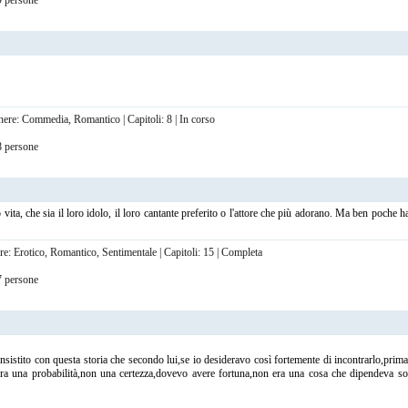
19 persone
enere: Commedia, Romantico | Capitoli: 8 | In corso
18 persone
vita, che sia il loro idolo, il loro cantante preferito o l'attore che più adorano. Ma ben poche
re: Erotico, Romantico, Sentimentale | Capitoli: 15 | Completa
17 persone
tito con questa storia che secondo lui,se io desideravo così fortemente di incontrarlo,prima o
Era una probabilità,non una certezza,dovevo avere fortuna,non era una cosa che dipendeva 