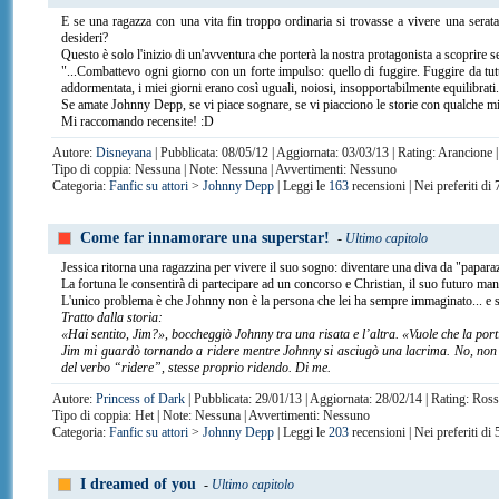
E se una ragazza con una vita fin troppo ordinaria si trovasse a vivere una serat
desideri?
Questo è solo l'inizio di un'avventura che porterà la nostra protagonista a scoprire se 
"...Combattevo ogni giorno con un forte impulso: quello di fuggire. Fuggire da tutt
addormentata, i miei giorni erano così uguali, noiosi, insopportabilmente equilibrat
Se amate Johnny Depp, se vi piace sognare, se vi piacciono le storie con qualche mist
Mi raccomando recensite! :D
Autore:
Disneyana
| Pubblicata: 08/05/12 | Aggiornata: 03/03/13 | Rating: Arancione 
Tipo di coppia: Nessuna | Note: Nessuna | Avvertimenti: Nessuno
Categoria:
Fanfic su attori
>
Johnny Depp
| Leggi le
163
recensioni | Nei preferiti di
Come far innamorare una superstar!
-
Ultimo capitolo
Jessica ritorna una ragazzina per vivere il suo sogno: diventare una diva da "papara
La fortuna le consentirà di partecipare ad un concorso e Christian, il suo futuro m
L'unico problema è che Johnny non è la persona che lei ha sempre immaginato... e se 
Tratto dalla storia:
«Hai sentito, Jim?», boccheggiò Johnny tra una risata e l’altra. «Vuole che la porti
Jim mi guardò tornando a ridere mentre Johnny si asciugò una lacrima. No, non e
del verbo “ridere”, stesse proprio ridendo. Di me.
Autore:
Princess of Dark
| Pubblicata: 29/01/13 | Aggiornata: 28/02/14 | Rating: Ros
Tipo di coppia: Het | Note: Nessuna | Avvertimenti: Nessuno
Categoria:
Fanfic su attori
>
Johnny Depp
| Leggi le
203
recensioni | Nei preferiti di
I dreamed of you
-
Ultimo capitolo