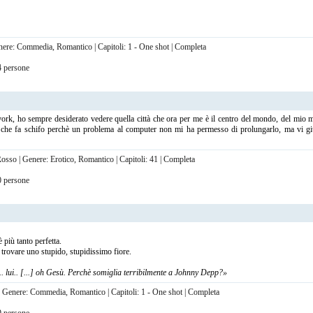
Genere: Commedia, Romantico | Capitoli: 1 - One shot | Completa
24 persone
york, ho sempre desiderato vedere quella città che ora per me è il centro del mondo, del mio m
lo che fa schifo perchè un problema al computer non mi ha permesso di prolungarlo, ma vi giur
Rosso | Genere: Erotico, Romantico | Capitoli: 41 | Completa
20 persone
più tanto perfetta.
trovare uno stupido, stupidissimo fiore.
i.. lui.. [...] oh Gesù. Perchè somiglia terribilmente a Johnny Depp?»
 | Genere: Commedia, Romantico | Capitoli: 1 - One shot | Completa