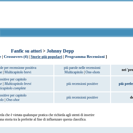
Fanfic su attori
>
Johnny Depp
e
|
Crossovers (4)
|
Storie più popolari
|
Programma Recensioni
]
ole per recensione positiva
più parole nelle recensioni
nei 'pr
he
|
Multicapitolo brevi
Multicapitolo
|
One-shots
ositive per capitolo
he
|
Multicapitolo brevi
più recensioni positive
più prefer
icapitolo complete
ositive per capitolo
più recensioni positive
d
olo
|
One-shot
rda che è vietata qualunque pratica che richieda agli utenti di inserire
na storia tra la preferite al fine di influenzare questa classifica.