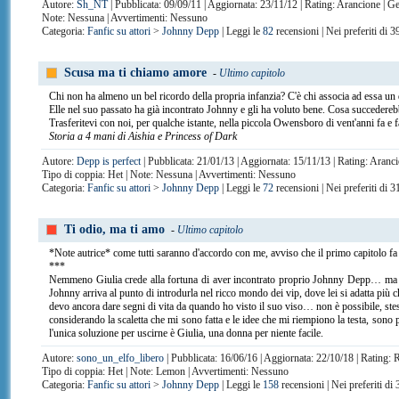
Autore:
Sh_NT
| Pubblicata: 09/09/11 | Aggiornata: 23/11/12 | Rating: Arancione | 
Note: Nessuna | Avvertimenti: Nessuno
Categoria:
Fanfic su attori
>
Johnny Depp
| Leggi le
82
recensioni | Nei preferiti di 
Scusa ma ti chiamo amore
-
Ultimo capitolo
Chi non ha almeno un bel ricordo della propria infanzia? C'è chi associa ad essa un
Elle nel suo passato ha già incontrato Johnny e gli ha voluto bene. Cosa succederebb
Trasferitevi con noi, per qualche istante, nella piccola Owensboro di vent'anni fa e fa
Storia a 4 mani di Aishia e Princess of Dark
Autore:
Depp is perfect
| Pubblicata: 21/01/13 | Aggiornata: 15/11/13 | Rating: Aranc
Tipo di coppia: Het | Note: Nessuna | Avvertimenti: Nessuno
Categoria:
Fanfic su attori
>
Johnny Depp
| Leggi le
72
recensioni | Nei preferiti di 
Ti odio, ma ti amo
-
Ultimo capitolo
*Note autrice* come tutti saranno d'accordo con me, avviso che il primo capitolo fa 
***
Nemmeno Giulia crede alla fortuna di aver incontrato proprio Johnny Depp… ma ques
Johnny arriva al punto di introdurla nel ricco mondo dei vip, dove lei si adatta più 
devo ancora dare segni di vita da quando ho visto il suo viso… non è possibile, ste
considerando la scaletta che mi sono fatta e le idee che mi riempiono la testa, sono
l'unica soluzione per uscirne è Giulia, una donna per niente facile.
Autore:
sono_un_elfo_libero
| Pubblicata: 16/06/16 | Aggiornata: 22/10/18 | Rating: R
Tipo di coppia: Het | Note: Lemon | Avvertimenti: Nessuno
Categoria:
Fanfic su attori
>
Johnny Depp
| Leggi le
158
recensioni | Nei preferiti di