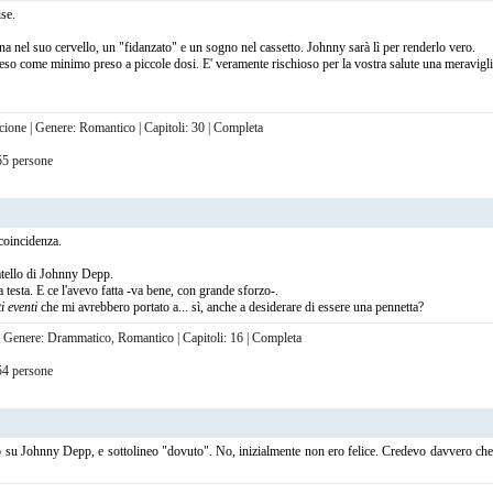
se.
a nel suo cervello, un "fidanzato" e un sogno nel cassetto. Johnny sarà lì per renderlo vero.
 come minimo preso a piccole dosi. E' veramente rischioso per la vostra salute una meravigli
cione | Genere: Romantico | Capitoli: 30 | Completa
 55 persone
coincidenza.
atello di Johnny Depp.
testa. E ce l'avevo fatta -va bene, con grande sforzo-.
i eventi
che mi avrebbero portato a... sì, anche a desiderare di essere una pennetta?
 | Genere: Drammatico, Romantico | Capitoli: 16 | Completa
 54 persone
su Johnny Depp, e sottolineo "dovuto". No, inizialmente non ero felice. Credevo davvero che sa