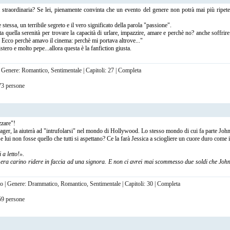
a straordinaria? Se lei, pienamente convinta che un evento del genere non potrà mai più ripete
stessa, un terribile segreto e il vero significato della parola "passione".
a quella serenità per trovare la capacità di urlare, impazzire, amare e perchè no? anche soffri
i. Ecco perchè amavo il cinema: perchè mi portava altrove..."
ero e molto pepe...allora questa è la fanfiction giusta.
| Genere: Romantico, Sentimentale | Capitoli: 27 | Completa
 73 persone
zzare"!
anager, la aiuterà ad "intrufolarsi" nel mondo di Hollywood. Lo stesso mondo di cui fa parte Jo
lui non fosse quello che tutti si aspettano? Ce la farà Jessica a sciogliere un cuore duro come 
 a letto!».
ra carino ridere in faccia ad una signora. E non ci avrei mai scommesso due soldi che John
so | Genere: Drammatico, Romantico, Sentimentale | Capitoli: 30 | Completa
 59 persone