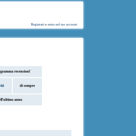
Registrati
o
entra nel tuo account
ogramma recensioni'
iti
di sempre
ell'ultimo anno