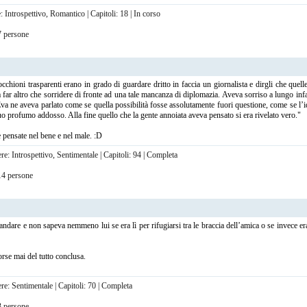
 Introspettivo, Romantico | Capitoli: 18 | In corso
17 persone
chioni trasparenti erano in grado di guardare dritto in faccia un giornalista e dirgli che quell
ar altro che sorridere di fronte ad una tale mancanza di diplomazia. Aveva sorriso a lungo infa
Eva ne aveva parlato come se quella possibilità fosse assolutamente fuori questione, come se l’i
suo profumo addosso. Alla fine quello che la gente annoiata aveva pensato si era rivelato vero."
 pensate nel bene e nel male. :D
re: Introspettivo, Sentimentale | Capitoli: 94 | Completa
 14 persone
andare e non sapeva nemmeno lui se era lì per rifugiarsi tra le braccia dell’amica o se invece er
orse mai del tutto conclusa.
re: Sentimentale | Capitoli: 70 | Completa
13 persone