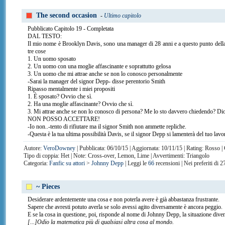
The second occasion
-
Ultimo capitolo
Pubblicato Capitolo 19 - Completata
DAL TESTO:
Il mio nome è Brooklyn Davis, sono una manager di 28 anni e a questo punto della 
tre cose
1. Un uomo sposato
2. Un uomo con una moglie affascinante e soprattutto gelosa
3. Un uomo che mi attrae anche se non lo conosco personalmente
-Sarai la manager del signor Depp- disse perentorio Smith
Ripasso mentalmente i miei propositi
1. È sposato? Ovvio che sì.
2. Ha una moglie affascinante? Ovvio che sì.
3. Mi attrae anche se non lo conosco di persona? Me lo sto davvero chiedendo? D
NON POSSO ACCETTARE!
-Io non..-tento di rifiutare ma il signor Smith non ammette repliche.
-Questa è la tua ultima possibilità Davis, se il signor Depp si lamenterà del tuo lavo
Autore:
VeroDowney
| Pubblicata: 06/10/15 | Aggiornata: 10/11/15 | Rating: Rosso |
Tipo di coppia: Het | Note: Cross-over, Lemon, Lime | Avvertimenti: Triangolo
Categoria:
Fanfic su attori
>
Johnny Depp
| Leggi le
66
recensioni | Nei preferiti di 
~ Pieces
Desiderare ardentemente una cosa e non poterla avere è già abbastanza frustrante.
Sapere che avresti potuto averla se solo avessi agito diversamente è ancora peggio.
E se la cosa in questione, poi, risponde al nome di Johnny Depp, la situazione diven
[...]Odio la matematica più di qualsiasi altra cosa al mondo.