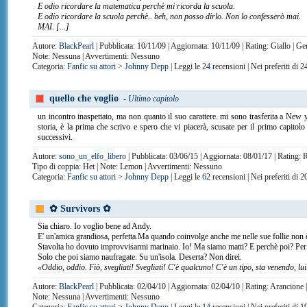
E odio ricordare la matematica perchè mi ricorda la scuola.
E odio ricordare la scuola perchè.. beh, non posso dirlo. Non lo confesserò mai.
MAI. [...]
Autore:
BlackPearl
| Pubblicata: 10/11/09 | Aggiornata: 10/11/09 | Rating: Giallo | 
Note: Nessuna | Avvertimenti: Nessuno
Categoria:
Fanfic su attori
>
Johnny Depp
| Leggi le
24
recensioni | Nei preferiti di 
quello che voglio
-
Ultimo capitolo
un incontro inaspettato, ma non quanto il suo carattere. mi sono trasferita a New 
storia, è la prima che scrivo e spero che vi piacerà, scusate per il primo capito
successivi.
Autore:
sono_un_elfo_libero
| Pubblicata: 03/06/15 | Aggiornata: 08/01/17 | Rating: 
Tipo di coppia: Het | Note: Lemon | Avvertimenti: Nessuno
Categoria:
Fanfic su attori
>
Johnny Depp
| Leggi le
62
recensioni | Nei preferiti di 
✿ Survivors ✿
Sia chiaro. Io voglio bene ad Andy.
E' un'amica grandiosa, perfetta.Ma quando coinvolge anche me nelle sue follie non è 
Stavolta ho dovuto improvvisarmi marinaio. Io! Ma siamo matti? E perchè poi? Per 
Solo che poi siamo naufragate. Su un'isola. Deserta? Non direi.
«Oddio, oddio. Fiò, svegliati! Svegliati! C'è qualcuno! C'è un tipo, sta venendo, lu
Autore:
BlackPearl
| Pubblicata: 02/04/10 | Aggiornata: 02/04/10 | Rating: Arancione
Note: Nessuna | Avvertimenti: Nessuno