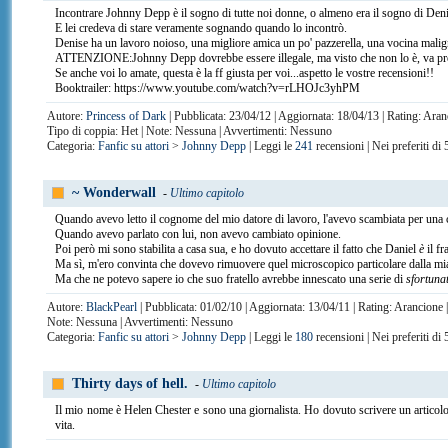
Incontrare Johnny Depp è il sogno di tutte noi donne, o almeno era il sogno di Deni
E lei credeva di stare veramente sognando quando lo incontrò.
Denise ha un lavoro noioso, una migliore amica un po' pazzerella, una vocina malign
ATTENZIONE:Johnny Depp dovrebbe essere illegale, ma visto che non lo è, va preso
Se anche voi lo amate, questa è la ff giusta per voi...aspetto le vostre recensioni!!
Booktrailer: https://www.youtube.com/watch?v=rLHOJc3yhPM
Autore:
Princess of Dark
| Pubblicata: 23/04/12 | Aggiornata: 18/04/13 | Rating: Aran
Tipo di coppia: Het | Note: Nessuna | Avvertimenti: Nessuno
Categoria:
Fanfic su attori
>
Johnny Depp
| Leggi le
241
recensioni | Nei preferiti di
~ Wonderwall
-
Ultimo capitolo
Quando avevo letto il cognome del mio datore di lavoro, l'avevo scambiata per una 
Quando avevo parlato con lui, non avevo cambiato opinione.
Poi però mi sono stabilita a casa sua, e ho dovuto accettare il fatto che Daniel
è
il fr
Ma sì, m'ero convinta che dovevo rimuovere quel microscopico particolare dalla mia 
Ma che ne potevo sapere io che suo fratello avrebbe innescato una serie di
sfortunat
Autore:
BlackPearl
| Pubblicata: 01/02/10 | Aggiornata: 13/04/11 | Rating: Arancione
Note: Nessuna | Avvertimenti: Nessuno
Categoria:
Fanfic su attori
>
Johnny Depp
| Leggi le
180
recensioni | Nei preferiti di
Thirty days of hell.
-
Ultimo capitolo
Il mio nome è Helen Chester e sono una giornalista. Ho dovuto scrivere un articolo 
vita.