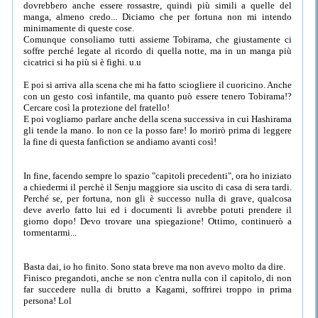
dovrebbero anche essere rossastre, quindi più simili a quelle del
manga, almeno credo... Diciamo che per fortuna non mi intendo
minimamente di queste cose.
Comunque consoliamo tutti assieme Tobirama, che giustamente ci
soffre perché legate al ricordo di quella notte, ma in un manga più
cicatrici si ha più si è fighi. u.u
E poi si arriva alla scena che mi ha fatto sciogliere il cuoricino. Anche
con un gesto così infantile, ma quanto può essere tenero Tobirama!?
Cercare così la protezione del fratello!
E poi vogliamo parlare anche della scena successiva in cui Hashirama
gli tende la mano. Io non ce la posso fare! Io morirò prima di leggere
la fine di questa fanfiction se andiamo avanti così!
In fine, facendo sempre lo spazio "capitoli precedenti", ora ho iniziato
a chiedermi il perchè il Senju maggiore sia uscito di casa di sera tardi.
Perché se, per fortuna, non gli è successo nulla di grave, qualcosa
deve averlo fatto lui ed i documenti li avrebbe potuti prendere il
giorno dopo! Devo trovare una spiegazione! Ottimo, continuerò a
tormentarmi...
Basta dai, io ho finito. Sono stata breve ma non avevo molto da dire.
Finisco pregandoti, anche se non c'entra nulla con il capitolo, di non
far succedere nulla di brutto a Kagami, soffrirei troppo in prima
persona! Lol