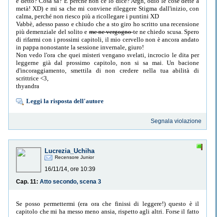
è detto? Cosa sa? E perché non ce lo dice? Argh, odio le cose dette a
metà! XD) e mi sa che mi conviene rileggere Stigma dall'inizio, con
calma, perché non riesco più a ricollegare i puntini XD
Vabbè, adesso passo e chiudo che a sto giro ho scritto una recensione
più demenziale del solito e
me ne vergogno
te ne chiedo scusa. Spero
di rifarmi con i prossimi capitoli, il mio cervello non è ancora andato
in pappa nonostante la sessione invernale, giuro!
Non vedo l'ora che quei misteri vengano svelati, incrocio le dita per
leggerne già dal prossimo capitolo, non si sa mai. Un bacione
d'incoraggiamento, smettila di non credere nella tua abilità di
scrittrice <3,
thyandra
Leggi la risposta dell'autore
Segnala violazione
Lucrezia_Uchiha
Recensore Junior
16/11/14, ore 10:39
Cap. 11:
Atto secondo, scena 3
Se posso permettermi (era ora che finissi di leggere!) questo è il
capitolo che mi ha messo meno ansia, rispetto agli altri. Forse il fatto