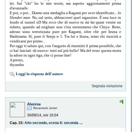
lei. Sul "chi" ho le mie teorie, ma aspetto aggiornamenti prima
d'avanzarle.
E poi, e poi... Diamo una medaglia a Kagami per aver identificato...
lo
Slender man
. No, sul serio, abbraccerei quel ragazzino. È una luce in
fondo al tunnel xD Ma ecco che di nuovo tu mi fai quasi venire un
infarto, quando ad origliare non c'era nientemeno che Chiyo. Bene,
adesso sono terrorizzata pure per Kagami, oltre che per Izuna e
Hashirama. Sì, pure il Senju n 1. Tra lui e Izuna, temo chi riuscirà a
vendicarsi per primo...
Per oggi ti saluto qui, con l'augurio di risentirti il prima possibile, che
ci hai lasciati -di nuovo- tutti sul più bello! Ma del resto questa storia
la adoro in ogni riga, che ci posso fare!
A presto,
thyandra
Leggi la risposta dell'autore
Segnala violazione
Alenise
Recensore Junior
30/08/14, ore 16:04
Cap. 15:
Atto secondo, scena 6: seconda parte