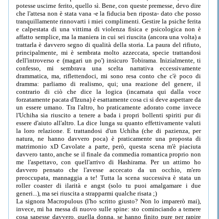
potesse uscirne ferito, quello sì. Bene, con queste premesse, devo dire
che l'attesa non è stata vana -e la fiducia ben riposta- dato che posso
tranquillamente rinnovarti i miei complimenti. Gestire la psiche ferita
e calpestata di una vittima di violenza fisica e psicologica non è
affatto semplice, ma la maniera in cui sei riuscita (ancora una volta) a
trattarla è davvero segno di qualità della storia. La paura del rifiuto,
principalmente, mi è sembrata molto azzeccata, specie trattandosi
dell'introverso e (magari un po') insicuro Tobirama. Inizialmente, ti
confesso, mi sembrava una scelta narrativa eccessivamente
drammatica, ma, riflettendoci, mi sono resa conto che c'è poco di
dramma: parliamo di realismo, qui; una reazione del genere, il
contrario di ciò che dice la logica (incarnata qui dalla voce
forzatamente pacata d'Izuna) è esattamente cosa ci si deve aspettare da
un essere umano. Tra l'altro, ho praticamente adorato come invece
l'Uchiha sia riuscito a tenere a bada i propri bollenti spiriti pur di
essere d'aiuto all'altro. La dice lunga su quanto effettivamente valuti
la loro relazione. E trattandosi d'un Uchiha (che di pazienza, per
natura, ne hanno davvero poca) è praticamente una proposta di
matrimonio xD Cavolate a parte, però, questa scena m'è piaciuta
davvero tanto, anche se il finale da commedia romantica proprio non
me l'aspettavo, con quell'arrivo di Hashirama. Per un attimo ho
davvero pensato che l'avesse accecato da un occhio, m'ero
preoccupata, mannaggia a te! Tutta la scena successiva è stata un
roller coaster di ilarità e angst (solo tu puoi amalgamare i due
generi...), ma sei riuscita a strapparmi qualche risata ;)
La signora Macropulous (l'ho scritto giusto? Non lo imparerò mai),
invece, mi ha messa di nuovo sulle spine: sto cominciando a temere
cosa sapesse davvero, quella donna, se hanno finito pure per rapire