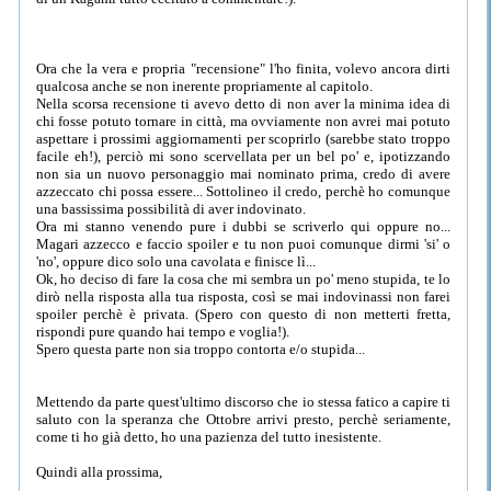
Ora che la vera e propria "recensione" l'ho finita, volevo ancora dirti
qualcosa anche se non inerente propriamente al capitolo.
Nella scorsa recensione ti avevo detto di non aver la minima idea di
chi fosse potuto tornare in città, ma ovviamente non avrei mai potuto
aspettare i prossimi aggiornamenti per scoprirlo (sarebbe stato troppo
facile eh!), perciò mi sono scervellata per un bel po' e, ipotizzando
non sia un nuovo personaggio mai nominato prima, credo di avere
azzeccato chi possa essere... Sottolineo il credo, perchè ho comunque
una bassissima possibilità di aver indovinato.
Ora mi stanno venendo pure i dubbi se scriverlo qui oppure no...
Magari azzecco e faccio spoiler e tu non puoi comunque dirmi 'si' o
'no', oppure dico solo una cavolata e finisce lì...
Ok, ho deciso di fare la cosa che mi sembra un po' meno stupida, te lo
dirò nella risposta alla tua risposta, così se mai indovinassi non farei
spoiler perchè è privata. (Spero con questo di non metterti fretta,
rispondi pure quando hai tempo e voglia!).
Spero questa parte non sia troppo contorta e/o stupida...
Mettendo da parte quest'ultimo discorso che io stessa fatico a capire ti
saluto con la speranza che Ottobre arrivi presto, perchè seriamente,
come ti ho già detto, ho una pazienza del tutto inesistente.
Quindi alla prossima,