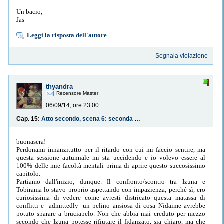
Un bacio,
Jas
Leggi la risposta dell'autore
Segnala violazione
thyandra
Recensore Master
06/09/14, ore 23:00
Cap. 15:
Atto secondo, scena 6: seconda parte
buonasera!
Perdonami innanzitutto per il ritardo con cui mi faccio sentire, ma
questa sessione autunnale mi sta uccidendo e io volevo essere al
100% delle mie facoltà mentali prima di aprire questo succosissimo
capitolo.
Partiamo dall'inizio, dunque. Il confronto/scontro tra Izuna e
Tobirama lo stavo proprio aspettando con impazienza, perché sì, ero
curiosissima di vedere come avresti districato questa matassa di
conflitti e -admittedly- un pelino ansiosa di cosa Nidaime avrebbe
potuto sparare a bruciapelo. Non che abbia mai creduto per mezzo
secondo che Izuna potesse rifiutare il fidanzato, sia chiaro, ma che