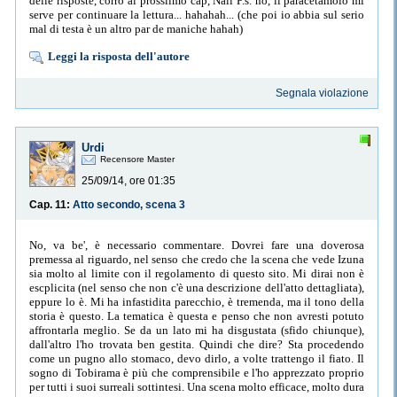
delle risposte, corro al prossiimo cap, Nali P.s. no, il paracetamolo mi
serve per continuare la lettura... hahahah... (che poi io abbia sul serio
mal di testa è un altro par de maniche hahah)
Leggi la risposta dell'autore
Segnala violazione
Urdi
Recensore Master
25/09/14, ore 01:35
Cap. 11:
Atto secondo, scena 3
No, va be', è necessario commentare. Dovrei fare una doverosa
premessa al riguardo, nel senso che credo che la scena che vede Izuna
sia molto al limite con il regolamento di questo sito. Mi dirai non è
escplicita (nel senso che non c'è una descrizione dell'atto dettagliata),
eppure lo è. Mi ha infastidita parecchio, è tremenda, ma il tono della
storia è questo. La tematica è questa e penso che non avresti potuto
affrontarla meglio. Se da un lato mi ha disgustata (sfido chiunque),
dall'altro l'ho trovata ben gestita. Quindi che dire? Sta procedendo
come un pugno allo stomaco, devo dirlo, a volte trattengo il fiato. Il
sogno di Tobirama è più che comprensibile e l'ho apprezzato proprio
per tutti i suoi surreali sottintesi. Una scena molto efficace, molto dura