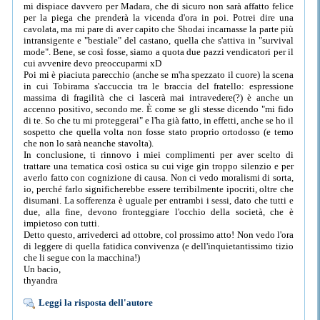
mi dispiace davvero per Madara, che di sicuro non sarà affatto felice
per la piega che prenderà la vicenda d'ora in poi. Potrei dire una
cavolata, ma mi pare di aver capito che Shodai incarnasse la parte più
intransigente e "bestiale" del castano, quella che s'attiva in "survival
mode". Bene, se così fosse, siamo a quota due pazzi vendicatori per il
cui avvenire devo preoccuparmi xD
Poi mi è piaciuta parecchio (anche se m'ha spezzato il cuore) la scena
in cui Tobirama s'accuccia tra le braccia del fratello: espressione
massima di fragilità che ci lascerà mai intravedere(?) è anche un
accenno positivo, secondo me. È come se gli stesse dicendo "mi fido
di te. So che tu mi proteggerai" e l'ha già fatto, in effetti, anche se ho il
sospetto che quella volta non fosse stato proprio ortodosso (e temo
che non lo sarà neanche stavolta).
In conclusione, ti rinnovo i miei complimenti per aver scelto di
trattare una tematica così ostica su cui vige gin troppo silenzio e per
averlo fatto con cognizione di causa. Non ci vedo moralismi di sorta,
io, perché farlo significherebbe essere terribilmente ipocriti, oltre che
disumani. La sofferenza è uguale per entrambi i sessi, dato che tutti e
due, alla fine, devono fronteggiare l'occhio della società, che è
impietoso con tutti.
Detto questo, arrivederci ad ottobre, col prossimo atto! Non vedo l'ora
di leggere di quella fatidica convivenza (e dell'inquietantissimo tizio
che li segue con la macchina!)
Un bacio,
thyandra
Leggi la risposta dell'autore