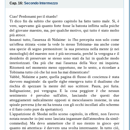
Cap. 16:
Secondo Intermezzo
Ciao! Perdonami per il ritardo!
Ti dico fin da subito che questo capitolo ha fatto tanto male. Sì, è
vero, sapevamo già quanto forte fosse la batosta inflitta sulla psiche
del giovane maestro, ma, per qualche motivo, qui tutto è stato molto
più atroce.
Innanzi tutto, l'assenza di Nidaime: io l'ho percepita non solo come
un'offesa ritirata -come la vede lo stesso Tobirama- ma anche come
una specie di segno premonitore: la sua presenza nella mente (e nei
monologhi) del maestro non è più necessaria, perché la vergogna e il
desiderio di preservare se stesso sono stati da lui in qualche modo
interiorizzati. Ora più che mai l'assenza della Voce mi inquieta.
Ritornerà nel momento meno opportuno, me lo sento, a ricordare a
Tobirama tutto ciò che lui non ha mai dimenticato!
Vabbè, Nidaime a parte, quella pagina di flusso di coscienza è stata
davvero magistrale: da quelle righe emergeva tutto il dualismo che
rischia di spezzare la mente del suo scrittore. Paura, poi furia.
Indignazione, poi vergogna. E la cosa peggiore è che nessun
sentimento è prevalso sull'altro, lasciando che questi due
atteggiamenti radicalmente opposti si mescolassero insieme, in una
spirale perversa (che mi ha tenuta con gli occhi incollati allo schermo
e il fiato corto pure da spettatrice).
L'apparizione di Shodai nello scorso capitolo, in effetti, non l'avevo
notata neanche io (mi sono lasciata ingannare dall'atmosfera da simil-
commedia). Ma devo ammettere che il suo rientro in gioco -per
quanto mi atterrisca- è davvero una svolta interessante. In tutto ciò,