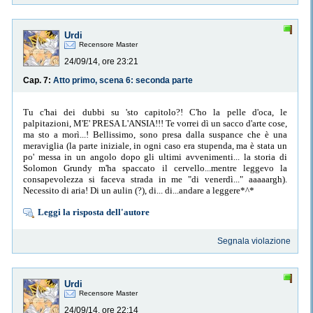
Urdi
Recensore Master
24/09/14, ore 23:21
Cap. 7:
Atto primo, scena 6: seconda parte
Tu c'hai dei dubbi su 'sto capitolo?! C'ho la pelle d'oca, le
palpitazioni, M'E' PRESA L'ANSIA!!! Te vorrei dì un sacco d'arte cose,
ma sto a morì...! Bellissimo, sono presa dalla suspance che è una
meraviglia (la parte iniziale, in ogni caso era stupenda, ma è stata un
po' messa in un angolo dopo gli ultimi avvenimenti... la storia di
Solomon Grundy m'ha spaccato il cervello...mentre leggevo la
consapevolezza si faceva strada in me "di venerdì..." aaaaargh).
Necessito di aria! Di un aulin (?), di... di...andare a leggere*^*
Leggi la risposta dell'autore
Segnala violazione
Urdi
Recensore Master
24/09/14, ore 22:14