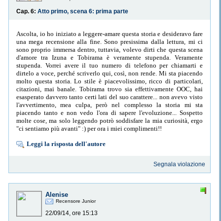
Cap. 6:
Atto primo, scena 6: prima parte
Ascolta, io ho iniziato a leggere-amare questa storia e desideravo fare
una mega recensione alla fine. Sono presissima dalla lettura, mi ci
sono proprio immersa dentro, tuttavia, volevo dirti che questa scena
d'amore tra Izuna e Tobirama è veramente stupenda. Veramente
stupenda. Vorrei avere il tuo numero di telefono per chiamarti e
dirtelo a voce, perché scriverlo qui, così, non rende. Mi sta piacendo
molto questa storia. Lo stile è piacevolissimo, ricco di particolari,
citazioni, mai banale. Tobirama trovo sia effettivamente OOC, hai
esasperato davvero tanto certi lati del suo carattere... non avevo visto
l'avvertimento, mea culpa, però nel complesso la storia mi sta
piacendo tanto e non vedo l'ora di sapere l'evoluzione... Sospetto
molte cose, ma solo leggendo potrò soddisfare la mia curiosità, ergo
"ci sentiamo più avanti" :) per ora i miei complimenti!!
Leggi la risposta dell'autore
Segnala violazione
Alenise
Recensore Junior
22/09/14, ore 15:13