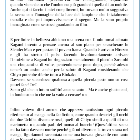
quando viene detto che l'ombra era più grande di quella di un mobile.
Anche qui ti faccio i miei complimenti, ho trovato molto suggestiva
la scena con l'immagine della luce del lampione che inizialmente
traballa e che poi improvvisamente si spegne. Me la sono proprio
immaginata come se stessi guardando un film.
E per finire in bellezza abbiamo una scena con il mio ormai adorato
Kagami intento a pensare ancora al suo piano per smascherare lo
Slender Man e per pestare il povero Itama. Quando è arrivato Hiruzen
e gli ha stretto il polso facendo involontariamente arrivare
l'intuizione a Kagami ho ringraziato mentalmente il piccolo Sarutobi
una cinquantina di volte, pentendomene poco dopo, perchè adesso
temerò un casino anche per la salute di Kagami considerando che
Chiyo potrebbe riferire tutto a Kinkaku.
Davvero, se succedesse qualcosa a quella piccola peste non so cosa
potrei fare! TwT
Sento già che in futuro soffrirò ancora tanto... Ma è anche giusto così,
in fondo sono io che me la vado a cercare! u.u
Infine volevo dirti ancora che apprezzo tantissimo ogni piccolo
riferimento al manga nella fanfiction, come quando descrivi gli occhi
dei due Uchiha diventare rossi, quelli di Chiyo simili a quelli di una
marionetta o quando parli del morso al braccio! (Quest'ultima scena
mi ha fatto davvero morire perchè già mi diverte e la trovo strana nel
manga, figuriamoci raccontata come una bravata giovanile con tanto
di un Kagami tutto eccitato a commentare!).