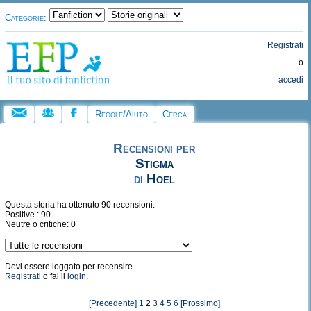
Categorie:
Registrati
o
accedi
Regole/Aiuto
Cerca
Recensioni per
Stigma
di
Hoel
Questa storia ha ottenuto 90 recensioni.
Positive : 90
Neutre o critiche: 0
Devi essere loggato per recensire.
Registrati
o fai il
login
.
[Precedente]
1
2
3
4
5
6
[Prossimo]