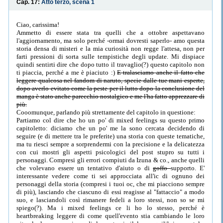
Cap. 17:
Atto terzo, scena 1
Ciao, carissima!
Ammetto di essere stata tra quelli che a ottobre aspettavano
l'aggiornamento, ma solo perché -ormai dovresti saperlo- amo questa
storia densa di misteri e la mia curiosità non regge l'attesa, non per
farti pressioni di sorta sulle tempistiche degli update. Mi dispiace
quindi sentirti dire che dopo tutto il travaglio(?) questo capitolo non
ti piaccia, perché a me è piaciuto :)
E tralasciamo anche il fatto che
leggere qualcosa nel fandom di naruto, specie dalle tue mani esperte,
dopo averlo evitato come la peste per il lutto dopo la conclusione del
manga è stato anche parecchio nostalgico e me l'ha fatto apprezzare di
più.
Cooomunque, parlando più strettamente del capitolo in questione:
Partiamo col dire che ho un po' di mixed feelings su questo primo
capitoletto: diciamo che un po' me la sono cercata decidendo di
seguire (e di mettere tra le preferite) una storia con queste tematiche,
ma tu riesci sempre a sorprendermi con la precisione e la delicatezza
con cui mostri gli aspetti psicologici del post stupro su tutti i
personaggi. Compresi gli errori compiuti da Izuna & co., anche quelli
che volevano essere un tentativo d'aiuto o di
goffo
supporto. E'
interessante vedere come ti sei approcciata all'ic di ognuno dei
personaggi della storia (compresi i tuoi oc, che mi piacciono sempre
di più), lasciando che ciascuno di essi reagisse al "fattaccio" a modo
suo, e lasciandoli così rimanere fedeli a loro stessi, non so se mi
spiego(?). Ma i mixed feelings ce li ho lo stesso, perché è
heartbreaking leggere di come quell'evento stia cambiando le loro