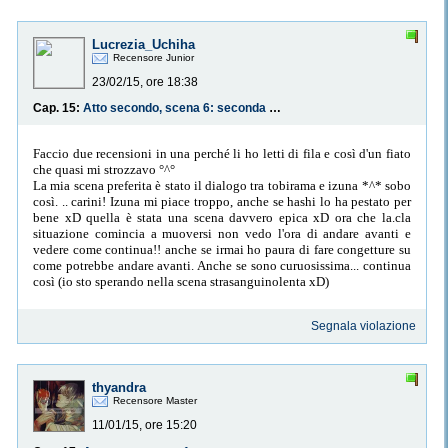
Lucrezia_Uchiha
Recensore Junior
23/02/15, ore 18:38
Cap. 15:
Atto secondo, scena 6: seconda parte
Faccio due recensioni in una perché li ho letti di fila e così d'un fiato
che quasi mi strozzavo °^°
La mia scena preferita è stato il dialogo tra tobirama e izuna *^* sobo
così. .. carini! Izuna mi piace troppo, anche se hashi lo ha pestato per
bene xD quella è stata una scena davvero epica xD ora che la.cla
situazione comincia a muoversi non vedo l'ora di andare avanti e
vedere come continua!! anche se irmai ho paura di fare congetture su
come potrebbe andare avanti. Anche se sono curuosissima... continua
così (io sto sperando nella scena strasanguinolenta xD)
Segnala violazione
thyandra
Recensore Master
11/01/15, ore 15:20