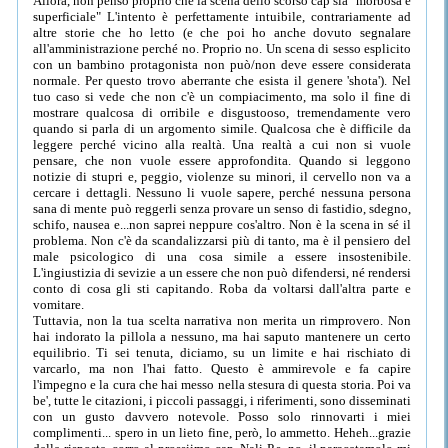
Allora, non penso proprio che la scena dello scorso cap sia "morbosa e
superficiale" L'intento è perfettamente intuibile, contrariamente ad
altre storie che ho letto (e che poi ho anche dovuto segnalare
all'amministrazione perché no. Proprio no. Un scena di sesso esplicito
con un bambino protagonista non può/non deve essere considerata
normale. Per questo trovo aberrante che esista il genere 'shota'). Nel
tuo caso si vede che non c'è un compiacimento, ma solo il fine di
mostrare qualcosa di orribile e disgustooso, tremendamente vero
quando si parla di un argomento simile. Qualcosa che è difficile da
leggere perché vicino alla realtà. Una realtà a cui non si vuole
pensare, che non vuole essere approfondita. Quando si leggono
notizie di stupri e, peggio, violenze su minori, il cervello non va a
cercare i dettagli. Nessuno li vuole sapere, perché nessuna persona
sana di mente può reggerli senza provare un senso di fastidio, sdegno,
schifo, nausea e...non saprei neppure cos'altro. Non è la scena in sé il
problema. Non c'è da scandalizzarsi più di tanto, ma è il pensiero del
male psicologico di una cosa simile a essere insostenibile.
L'ingiustizia di sevizie a un essere che non può difendersi, né rendersi
conto di cosa gli sti capitando. Roba da voltarsi dall'altra parte e
vomitare.
Tuttavia, non la tua scelta narrativa non merita un rimprovero. Non
hai indorato la pillola a nessuno, ma hai saputo mantenere un certo
equilibrio. Ti sei tenuta, diciamo, su un limite e hai rischiato di
varcarlo, ma non l'hai fatto. Questo è ammirevole e fa capire
l'impegno e la cura che hai messo nella stesura di questa storia. Poi va
be', tutte le citazioni, i piccoli passaggi, i riferimenti, sono disseminati
con un gusto davvero notevole. Posso solo rinnovarti i miei
complimenti... spero in un lieto fine, però, lo ammetto. Heheh...grazie