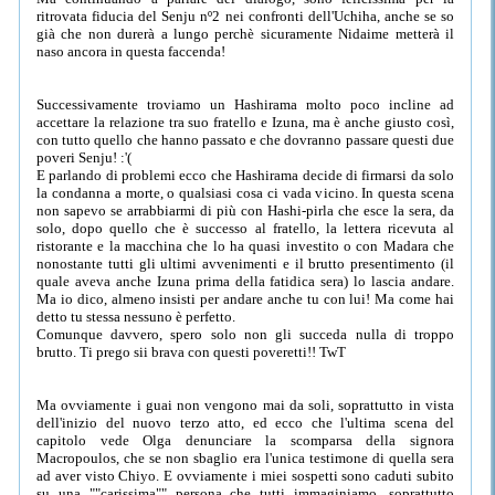
ritrovata fiducia del Senju nº2 nei confronti dell'Uchiha, anche se so
già che non durerà a lungo perchè sicuramente Nidaime metterà il
naso ancora in questa faccenda!
Successivamente troviamo un Hashirama molto poco incline ad
accettare la relazione tra suo fratello e Izuna, ma è anche giusto così,
con tutto quello che hanno passato e che dovranno passare questi due
poveri Senju! :'(
E parlando di problemi ecco che Hashirama decide di firmarsi da solo
la condanna a morte, o qualsiasi cosa ci vada vicino. In questa scena
non sapevo se arrabbiarmi di più con Hashi-pirla che esce la sera, da
solo, dopo quello che è successo al fratello, la lettera ricevuta al
ristorante e la macchina che lo ha quasi investito o con Madara che
nonostante tutti gli ultimi avvenimenti e il brutto presentimento (il
quale aveva anche Izuna prima della fatidica sera) lo lascia andare.
Ma io dico, almeno insisti per andare anche tu con lui! Ma come hai
detto tu stessa nessuno è perfetto.
Comunque davvero, spero solo non gli succeda nulla di troppo
brutto. Ti prego sii brava con questi poveretti!! TwT
Ma ovviamente i guai non vengono mai da soli, soprattutto in vista
dell'inizio del nuovo terzo atto, ed ecco che l'ultima scena del
capitolo vede Olga denunciare la scomparsa della signora
Macropoulos, che se non sbaglio era l'unica testimone di quella sera
ad aver visto Chiyo. E ovviamente i miei sospetti sono caduti subito
su una ""carissima"" persona che tutti immaginiamo, soprattutto