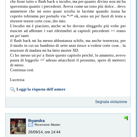
che fosse tutto o flash back o incubo, ma per quanto divino non mi ha
spaventata quanto i precedenti. Aveva come un tono più dolce... devo
ammettere che mi sono quasi sciolta in lacrime quando izuna ha
coperto tobirama per portarlo via *^* ok, sono un po' fuori di testa a
ritenere tenere certe cose, dio mio.
L'incubo mi è piaciuto, anche se ho dovuto rileggerlo più volte per
riuscire ad afferrare i vari riferimebti ai capitoli precedenti >< erano
un po' tanti.
il flash back mi ha messo abbastanza schifo, ma anche tenerezza, per
il modo in cui un bambino di sette anni riesce a vedere certe cose... la
reazione di madara mi ha fatto morire XD.
Ci ho messo un po' a finire questo capitolo perché, lo ammetto, avevo
paura di leggerlo ^^' adesso attaccheró il prossimo, spero di metterci
di meno.
Continua così.
Lucrezia
Leggi la risposta dell'autore
Segnala violazione
thyandra
Recensore Master
26/09/14, ore 14:44