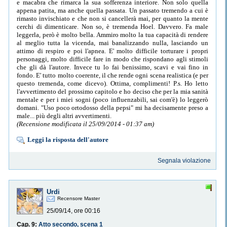
e macabra che rimarca la sua sofferenza interiore. Non solo quella
appena patita, ma anche quella passata. Un passato tremendo a cui è
rimasto invischiato e che non si cancellerà mai, per quanto la mente
cerchi di dimenticare. Non so, è tremenda Hoel. Davvero. Fa male
leggerla, però è molto bella. Ammiro molto la tua capacità di rendere
al meglio tutta la vicenda, mai banalizzando nulla, lasciando un
attimo di respiro e poi l'apnea. E' molto difficile torturare i propri
personaggi, molto difficile fare in modo che rispondano agli stimoli
che gli dà l'autore. Invece tu lo fai benissimo, scavi e vai fino in
fondo. E' tutto molto coerente, il che rende ogni scena realistica (e per
questo tremenda, come dicevo). Ottima, complimenti! P.s. Ho letto
l'avvertimento del prossimo capitolo e ho deciso che per la mia sanità
mentale e per i miei sogni (poco influenzabili, sai com'è) lo leggerò
domani. "Uso poco ortodosso della pepsi" mi ha decisamente preso a
male... più degli altri avvertimenti.
(Recensione modificata il 25/09/2014 - 01:37 am)
Leggi la risposta dell'autore
Segnala violazione
Urdi
Recensore Master
25/09/14, ore 00:16
Cap. 9:
Atto secondo, scena 1