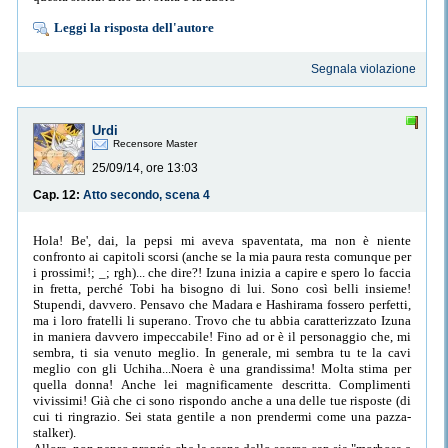
Leggi la risposta dell'autore
Segnala violazione
Urdi
Recensore Master
25/09/14, ore 13:03
Cap. 12:
Atto secondo, scena 4
Hola! Be', dai, la pepsi mi aveva spaventata, ma non è niente
confronto ai capitoli scorsi (anche se la mia paura resta comunque per
i prossimi!; _; rgh)... che dire?! Izuna inizia a capire e spero lo faccia
in fretta, perché Tobi ha bisogno di lui. Sono così belli insieme!
Stupendi, davvero. Pensavo che Madara e Hashirama fossero perfetti,
ma i loro fratelli li superano. Trovo che tu abbia caratterizzato Izuna
in maniera davvero impeccabile! Fino ad or è il personaggio che, mi
sembra, ti sia venuto meglio. In generale, mi sembra tu te la cavi
meglio con gli Uchiha...Noera è una grandissima! Molta stima per
quella donna! Anche lei magnificamente descritta. Complimenti
vivissimi! Già che ci sono rispondo anche a una delle tue risposte (di
cui ti ringrazio. Sei stata gentile a non prendermi come una pazza-
stalker).