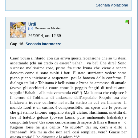
Segnala violazione
Urdi
Recensore Master
26/09/14, ore 12:39
Cap. 16:
Secondo Intermezzo
Ciao! Scusa il ritardo con cui arriva questa recensione che so tu stessi
aspettando (chi mi credo di essere? uahah... va be') Che dire? Sono
successe moltissime cose, prima fra tutte Izuna che viene a sapere
davvero come si sono svolti i fatti. E' stato straziante vedere come
piano piano iniziasse a sospettare...poi la batosta della conferma. Il
dialogo tra lui e Tobirama è bellissimo e Izuna ha ammesso di amarlo
(avevo gli occhietti a cuore come la peggio fangirl di tredici anni,
sappilo! Hahah... alla mia veneranda età!!!). Ma la cosa che colpisce è
il terrore di Tobirama di andarsene dall'ospedale. Proprio ora che
iniziava a trovare conforto nel nulla statico in cui era immerso. Il
mondo fuori è un casino, è comprensibile, ma spero che le persone
che gli stanno intorno sappiano stargli vicino. Hashirama, smettila di
fare il fratello geloso (povero Izuna, pure malmenato hahahah) e
comportati bene! Ora sono curiosissima di sapere di Ilias e Itama ò__ò
Kagami forse ha già capito *lo scuote* dai su, corri a dirlo a
Izunaaaa!!! Ma mi sa che non sarà così semplice, vero? Grazie per
questa storia! L'ho divorata e la adoro *^*