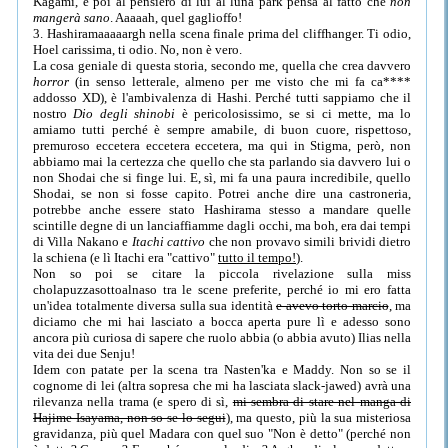
Kagami, e poi al pensiero di lui al luna park pensa al fatto che
non
mangerà sano
. Aaaaah, quel gaglioffo!
3. Hashiramaaaaargh nella scena finale prima del cliffhanger. Ti odio,
Hoel carissima, ti odio. No, non è vero.
La cosa geniale di questa storia, secondo me, quella che crea davvero
horror
(in senso letterale, almeno per me visto che mi fa ca****
addosso XD), è l'ambivalenza di Hashi. Perché tutti sappiamo che il
nostro
Dio degli shinobi
è pericolosissimo, se si ci mette, ma lo
amiamo tutti perché è sempre amabile, di buon cuore, rispettoso,
premuroso eccetera eccetera eccetera, ma qui in Stigma, però, non
abbiamo mai la certezza che quello che sta parlando sia davvero lui o
non Shodai che si finge lui. E, sì, mi fa una paura incredibile, quello
Shodai, se non si fosse capito. Potrei anche dire una castroneria,
potrebbe anche essere stato Hashirama stesso a mandare quelle
scintille degne di un lanciaffiamme dagli occhi, ma boh, era dai tempi
di Villa Nakano e
Itachi cattivo
che non provavo simili brividi dietro
la schiena (e lì Itachi era "cattivo"
tutto il tempo!
).
Non so poi se citare la piccola rivelazione sulla miss
cholapuzzasottoalnaso tra le scene preferite, perché io mi ero fatta
un'idea totalmente diversa sulla sua identità
e avevo torto marcio
, ma
diciamo che mi hai lasciato a bocca aperta pure lì e adesso sono
ancora più curiosa di sapere che ruolo abbia (o abbia avuto) Ilias nella
vita dei due Senju!
Idem con patate per la scena tra Nasten'ka e Maddy. Non so se il
cognome di lei (altra sopresa che mi ha lasciata slack-jawed) avrà una
rilevanza nella trama (e spero di sì,
mi sembra di stare nel manga di
Hajime Isayama, non so se lo segui
), ma questo, più la sua misteriosa
gravidanza, più quel Madara con quel suo "Non è detto" (perché non