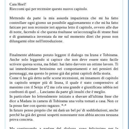
Cara Hoel!
Rieccomi qui per recensire questo nuovo capitolo.
Mettendo da parte la mia assurda impazienza che mi ha fatto
controllare ogni giorno un possibile aggiornamento e che mi ha fatto
faticare per non recensire ieri appena letto il capitolo, ovvero alle due
di notte, facendo sì che questa risultasse un'accozzaglia di strane frasi
e di grammatica inventata da me sul momento direi che posso non
dilungarmi oltre nell'introduzione.
Finalmente abbiamo potuto leggere il dialogo tra Izuna e Tobirama.
Anche solo leggendo si capisce che non deve essere stato facile
scrivere questa scena, ma fidati: hai fatto davvero un ottimo lavoro. Ti
sai immedesimare benissimo nei comportamenti e nei pensieri dei
personaggi, ma questo lo penso già dai primi capitoli della storia.
Come ti ho già detto nelle scorse recensioni, mi innamoro di capitolo
in capitolo sempre più di Izuna, il quale è stato comprensivo al
massimo con il Senju nº2 ma cela una grande e giustificata rabbia nei
confronti di quel ... Lasciamo da parte gli insulti che è meglio.
In particolare ho letteralmente iniziato a sbavare all'ultima frase che
dice a Madara in camera di Tobirama una volta tornati a casa. Non ce
la posso fare con questo ragazzo. *-*
In futuro penso proprio che mi darà un bel po' di soddisfazioni, anche
perchè ha già dei grossi sospetti nonostante non abbia ancora nessuna
prova concreta.
Ma continuando a parlare del dialogo, sono felicissima per la