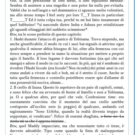
vite, la loro percezione di loro stessi, il loro equilibrio mentale.
Sembra di assistere a una tragedia e non poter far nulla per evitarla.
Vabbè che io nell'angst e nel drammatico ci sguazzo molto volentieri,
ma allo stesso tempo I feel sorry per loro T__T Izuna in particolare
T______T Ed è tutta colpa tua, perché tu mi hai fatto innamorare di
quel babbuino! *si nasconde dietro Indra e Ashura per reindirizzare
gli sguardi oltraggiati del suddetto scimmione*
Btw, tra le scene preferite di questo capitolo:
1. Hashi durante l'attacco di panico di Tobirama. Trovo stupendo, ma
anche giustificabile, il modo in cui i suoi bat-signals si attivino ogni
qualvolta il minore abbia bisogno di lui, oltre alla fermezza con cui
riesce sempre a prendere in mano la situazione per mettere a proprio
agio il fratello. Il loro legame è davvero fortissimo (sia qui che nel
manga) e adoro il modo in cui lo racconti. In più, qui mi è sembrato di
rivedere l'Hashi liceale (era liceale? Non ricordo) dei primi anni in cui
erano andati a vivere da soli e boh, mi si è stretto il cuore. Anche se
tutta quella fermezza e controllo potrebbero essere spie d'allarme di
una possessività nociva, uhmm...
2. Il crollo di Izuna. Questo lo aspettavo da un paio di capitoli, ormai,
e sono felice che sia avvenuto di fronte al fratello e non a Tobirama,
ja. O a qualcun altro, per quel che vale. Confessione time: ero
onestamente convinta che il momento del suo crollo sarebbe
corrisposto all'occhio nero (o peggio) di qualcuno, andando col
ragionamento "
Sono Uchiha
, quando la realtà diventa troppo da
sopportare, si vendicano". Felice di essermi sbagliata,
o forse no. La
storia mi sa che è appena iniziata
...
Btw, quel Maddy impacciato, ma che nonostante tutto ci tiene, è
davvero adorabile. Tipo come quando fa finta di malsopportare