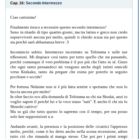
Cap. 16:
Secondo Intermezzo
Ciao carissima!
Finalmente riesco a recensire questo secondo intermezzo!
Sono in ritardo di tipo quattro giorni, ma tra latino e greco non credo
sopravviverò ancora per molto, quindi ti chiedo scusa sia per questo
sia perchè sarò abbastanza breve :3
Incomincio subito. Intermezzo incentrato su Tobirama e sulle sue
riflessioni. Mi dispiace così tanto per tutto quello che sta passando,
perchè comunque il vero problema è il poi più che l'atto in sé. Giuro
che ogni tanto pensandoci mi vengono anche degli istinti omicidi
verso Kinkaku, tanto da pregare che esista per poterlo in seguito
picchiare e uccide!
Per fortuna Nidaime non si è più fatta sentire e speriamo che non lo
faccia ancora per molto!
In oltre faccio eco alla domanda di Tobirama su chi sia Shodai, anzi io
voglio sapere il perchè lui e la voce siano "nati". E anche il chi sia lo
Shinobi cattivo!
Ma so già che tutto questo lo sapremo con il tempo, per ora posso
solo fare supposizioni u.u
Andando avanti, la presenza e la posizione delle cicatrici l'apprezzo
molto, perchè, come ti ho detto anche nella scorsa recensione, adoro
tutto ciò che rimanda al manga stesso. Che poi per i primi tempi