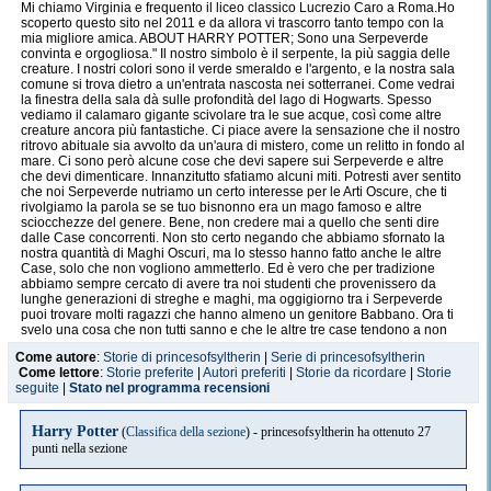
Mi chiamo Virginia e frequento il liceo classico Lucrezio Caro a Roma.Ho
scoperto questo sito nel 2011 e da allora vi trascorro tanto tempo con la
mia migliore amica. ABOUT HARRY POTTER; Sono una Serpeverde
convinta e orgogliosa." Il nostro simbolo è il serpente, la più saggia delle
creature. I nostri colori sono il verde smeraldo e l'argento, e la nostra sala
comune si trova dietro a un'entrata nascosta nei sotterranei. Come vedrai
la finestra della sala dà sulle profondità del lago di Hogwarts. Spesso
vediamo il calamaro gigante scivolare tra le sue acque, così come altre
creature ancora più fantastiche. Ci piace avere la sensazione che il nostro
ritrovo abituale sia avvolto da un'aura di mistero, come un relitto in fondo al
mare. Ci sono però alcune cose che devi sapere sui Serpeverde e altre
che devi dimenticare. Innanzitutto sfatiamo alcuni miti. Potresti aver sentito
che noi Serpeverde nutriamo un certo interesse per le Arti Oscure, che ti
rivolgiamo la parola se se tuo bisnonno era un mago famoso e altre
sciocchezze del genere. Bene, non credere mai a quello che senti dire
dalle Case concorrenti. Non sto certo negando che abbiamo sfornato la
nostra quantità di Maghi Oscuri, ma lo stesso hanno fatto anche le altre
Case, solo che non vogliono ammetterlo. Ed è vero che per tradizione
abbiamo sempre cercato di avere tra noi studenti che provenissero da
lunghe generazioni di streghe e maghi, ma oggigiorno tra i Serpeverde
puoi trovare molti ragazzi che hanno almeno un genitore Babbano. Ora ti
svelo una cosa che non tutti sanno e che le altre tre case tendono a non
sottolineare: Merlino era un Serpeverde. Sì, proprio Merlino, il più grande
Come autore
:
Storie di princesofsyltherin
|
Serie di princesofsyltherin
mago della storia! Ha imparato tutto quello che sapeva proprio in questa
Come lettore
:
Storie preferite
|
Autori preferiti
|
Storie da ricordare
|
Storie
casa! Vuoi seguire le orme di Merlino? O preferisci sederti alla vecchia
seguite
|
Stato nel programma recensioni
scrivania di Eglantine Puffett, illustre ex-Tassofrasso inventore del Panno
Auto-Saponante? Non credo proprio. Ad ogni modo, ora basta parlare di
quello che non siamo. Parliamo invece di cosa siamo, ossia la Casa
Harry Potter
(
Classifica della sezione
) - princesofsyltherin ha ottenuto 27
migliore e più intelligente della scuola. Noi giochiamo per vincere, perché
punti nella sezione
a noi stanno a cuore l'onore e le tradizioni di Serpeverde. Siamo rispettati
dai nostri studenti. È vero, parte di questo rispetto potrebbe essere dovuto
a un po' di timore, a causa della nostra "oscura" reputazione, ma sai una