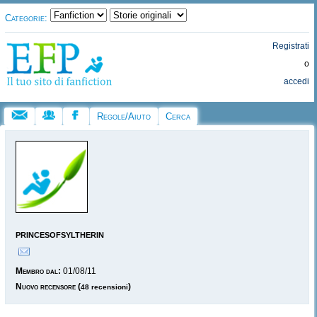
Categorie:
Registrati
o
accedi
Regole/Aiuto
Cerca
princesofsyltherin
Membro dal:
01/08/11
Nuovo recensore
(
)
48 recensioni