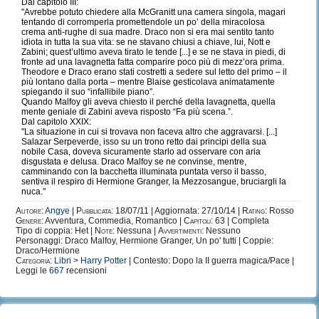
Dal capitolo III:
alla nostra sala comune cambia ogni due settimane. Ricordati di
"Avrebbe potuto chiedere alla McGranitt una camera singola, magari
controllare la bacheca degli avvisi. Non portare mai nessuno delle altre
tentando di corromperla promettendole un po’ della miracolosa
Case nella nostra sala comune e non rivelare loro la parola d'ordine.
crema anti-rughe di sua madre. Draco non si era mai sentito tanto
Nessun estraneo ci è mai entrato da più di settecento anni. Bene, credo
idiota in tutta la sua vita: se ne stavano chiusi a chiave, lui, Nott e
che sia tutto per il momento. Sono sicura che i nostri dormitori ti
Zabini; quest’ultimo aveva tirato le tende [...] e se ne stava in piedi, di
piaceranno. Dormiamo in antichi letti a baldacchino con tende in seta
fronte ad una lavagnetta fatta comparire poco più di mezz’ora prima.
verde e copriletti ricamati con filo argentato. Arazzi medioevali che
Theodore e Draco erano stati costretti a sedere sul letto del primo – il
raffigurano dei Serpeverde celebri coprono le pareti e lanterne d'argento
più lontano dalla porta – mentre Blaise gesticolava animatamente
pendono dai soffitti. Dormirai bene; di notte è molto rilassante sentire il
spiegando il suo “infallibile piano”.
rumore dell'acqua del lago sbattere dolcemente contro le finestre."
Quando Malfoy gli aveva chiesto il perché della lavagnetta, quella
COPPIE PREFERITE: Draco/Hermione Rose/Scorpius Rose/James Sirius
mente geniale di Zabini aveva risposto “Fa più scena.”.
James Sirius/Dominique Blaise/Daphne Daphne/Theodore
Dal capitolo XXIX:
Lucius/Narcissa PERSONAGGI PREFERITI:
"La situazione in cui si trovava non faceva altro che aggravarsi. [...]
Draco,Blaise,Theodore,Rose,Scorpius,Albus Severus,James
Salazar Serpeverde, isso su un trono retto dai principi della sua
Sirius,Daphne,Hermione,Ginny,Fred e George,Astoria,Bellatrix COPPIE
nobile Casa, doveva sicuramente starlo ad osservare con aria
ODIATE: Ron/Hermione Hermione con qualsiasi personaggio che non sia
disgustata e delusa. Draco Malfoy se ne convinse, mentre,
Draco, Draco con qualsiasi personaggio che non sia Hermione o Astoria.
camminando con la bacchetta illuminata puntata verso il basso,
PERSONAGGI PREFERITI: Ron,Lavanda,Percy,Harry,Neville, ABOUT
sentiva il respiro di Hermione Granger, la Mezzosangue, bruciargli la
DIVERGENT: Mi ritrovo negli Intrepidi perché mi piace il loro modo di
nuca."
vedere la vita,quel "vivere alla giornata",quel "CARPE DIEM",quella voglia
di vivere,di fare cavolate,quell'adrenalina che ti invade quando fai
Autore:
Angye
|
Pubblicata:
18/07/11 | Aggiornata: 27/10/14 |
Rating:
Rosso
qualcosa di pericoloso. Ora mi ucciderete ma io odio profondamente
Genere:
Avventura, Commedia, Romantico |
Capitoli:
63 | Completa
Quattro/Tobias e con Tris proprio non ce lo vedo,lei la shippo più con Peter
Tipo di coppia: Het |
Note:
Nessuna |
Avvertimenti:
Nessuno
perchè mi ricordano molto Draco e Hermione.Mi piacciono un sacco Uriah
Personaggi: Draco Malfoy, Hermione Granger, Un po' tutti | Coppie:
e Marlene,Peter,Cristina,Will e sicuramente Zeke,Lynn e Shauna. ABOUT
Draco/Hermione
HUNGER GAMES: Diciamo che questa saga é quella che forse mi ha
Categoria:
Libri
>
Harry Potter
| Contesto: Dopo la II guerra magica/Pace |
coinvolto di meno ma la trovo comunque molto bella,avvincente e ben
Leggi le
667
recensioni
scritta. Mi piacciono un sacco Cato e Clove,Peeta e Katniss,Prim,Finnik e
Rue. Ho un sacco di altre serie preferite come The Walking Dead,The Bing
Bang Theory,Downtown Abbey,Cumbia Ninja e altri libri come ad esempio
Colpa delle Stelle,Ti prego lasciati odiare,tutti quelli di Nicolas Sparks.. Un
bacio a tutti i lettori di EFP