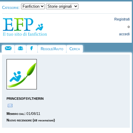
Categorie:
Registrati
o
accedi
Regole/Aiuto
Cerca
princesofsyltherin
Membro dal:
01/08/11
Nuovo recensore
(
)
48 recensioni