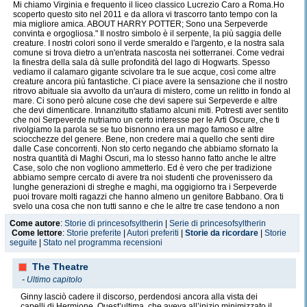
Mi chiamo Virginia e frequento il liceo classico Lucrezio Caro a Roma.Ho
scoperto questo sito nel 2011 e da allora vi trascorro tanto tempo con la
mia migliore amica. ABOUT HARRY POTTER; Sono una Serpeverde
convinta e orgogliosa." Il nostro simbolo è il serpente, la più saggia delle
creature. I nostri colori sono il verde smeraldo e l'argento, e la nostra sala
comune si trova dietro a un'entrata nascosta nei sotterranei. Come vedrai
la finestra della sala dà sulle profondità del lago di Hogwarts. Spesso
vediamo il calamaro gigante scivolare tra le sue acque, così come altre
creature ancora più fantastiche. Ci piace avere la sensazione che il nostro
ritrovo abituale sia avvolto da un'aura di mistero, come un relitto in fondo al
mare. Ci sono però alcune cose che devi sapere sui Serpeverde e altre
che devi dimenticare. Innanzitutto sfatiamo alcuni miti. Potresti aver sentito
che noi Serpeverde nutriamo un certo interesse per le Arti Oscure, che ti
rivolgiamo la parola se se tuo bisnonno era un mago famoso e altre
sciocchezze del genere. Bene, non credere mai a quello che senti dire
dalle Case concorrenti. Non sto certo negando che abbiamo sfornato la
nostra quantità di Maghi Oscuri, ma lo stesso hanno fatto anche le altre
Case, solo che non vogliono ammetterlo. Ed è vero che per tradizione
abbiamo sempre cercato di avere tra noi studenti che provenissero da
lunghe generazioni di streghe e maghi, ma oggigiorno tra i Serpeverde
puoi trovare molti ragazzi che hanno almeno un genitore Babbano. Ora ti
svelo una cosa che non tutti sanno e che le altre tre case tendono a non
sottolineare: Merlino era un Serpeverde. Sì, proprio Merlino, il più grande
Come autore
:
Storie di princesofsyltherin
|
Serie di princesofsyltherin
mago della storia! Ha imparato tutto quello che sapeva proprio in questa
Come lettore
:
Storie preferite
|
Autori preferiti
|
Storie da ricordare
|
Storie
casa! Vuoi seguire le orme di Merlino? O preferisci sederti alla vecchia
seguite
|
Stato nel programma recensioni
scrivania di Eglantine Puffett, illustre ex-Tassofrasso inventore del Panno
Auto-Saponante? Non credo proprio. Ad ogni modo, ora basta parlare di
quello che non siamo. Parliamo invece di cosa siamo, ossia la Casa
The Theatre
migliore e più intelligente della scuola. Noi giochiamo per vincere, perché
-
Ultimo capitolo
a noi stanno a cuore l'onore e le tradizioni di Serpeverde. Siamo rispettati
dai nostri studenti. È vero, parte di questo rispetto potrebbe essere dovuto
Ginny lasciò cadere il discorso, perdendosi ancora alla vista dei
a un po' di timore, a causa della nostra "oscura" reputazione, ma sai una
capelli di Hermione. Quest’ultima, che aveva all’inizio minimizzato il