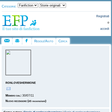
Categorie:
Registrati
o
accedi
Regole/Aiuto
Cerca
ronloveshermione
Membro dal:
30/07/11
Nuovo recensore
(
)
45 recensioni