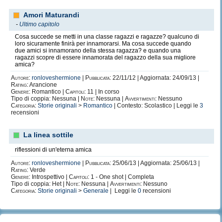
Amori Maturandi
-
Ultimo capitolo
Cosa succede se metti in una classe ragazzi e ragazze? qualcuno di
loro sicuramente finirà per innamorarsi. Ma cosa succede quando
due amici si innamorano della stessa ragazza? e quando una
ragazzi scopre di essere innamorata del ragazzo della sua migliore
amica?
Autore:
ronloveshermione
|
Pubblicata:
22/11/12 | Aggiornata: 24/09/13 |
Rating:
Arancione
Genere:
Romantico |
Capitoli:
11 | In corso
Tipo di coppia: Nessuna |
Note:
Nessuna |
Avvertimenti:
Nessuno
Categoria:
Storie originali
>
Romantico
| Contesto: Scolastico | Leggi le
3
recensioni
La linea sottile
riflessioni di un'eterna amica
Autore:
ronloveshermione
|
Pubblicata:
25/06/13 | Aggiornata: 25/06/13 |
Rating:
Verde
Genere:
Introspettivo |
Capitoli:
1 - One shot | Completa
Tipo di coppia: Het |
Note:
Nessuna |
Avvertimenti:
Nessuno
Categoria:
Storie originali
>
Generale
| Leggi le
0
recensioni