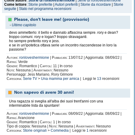
Come autore
:
Storie di ronloveshermione
|
Serie di ronloveshermione
Come lettore
:
Storie preferite
|
Autori preferiti
|
Storie da ricordare
|
Storie
seguite
|
Stato nel programma recensioni
Please, don't leave me! (provvisorio)
-
Ultimo capitolo
devo ammetterlo: il bello e dannato affascina sempre. rory e dean?
troppo comuni. rory e logan? troppo stravaganti.
ho sempre preferito rory e jess.
e se in un'ipotetica ottava serie un incontro riaccendesse in loro la
passione?
Autore:
ronloveshermione
|
Pubblicata:
13/07/12 | Aggiornata: 08/09/22 |
Rating:
Verde
Genere:
Romantico |
Capitoli:
11 | In corso
Note:
Nessuna |
Avvertimenti:
Nessuno
Personaggi: Jess Mariano, Rory Gilmore
Categoria:
Serie TV
>
Una mamma per amica
| Leggi le
13
recensioni
Non sapevo di avere 30 anni!
Una ragazza si sveglia all'alba dei suoi trent'anni con una
interminabile lista da spuntare!
Autore:
ronloveshermione
|
Pubblicata:
08/09/22 | Aggiornata: 08/09/22 |
Rating:
Arancione
Genere:
Romantico |
Capitoli:
1 | In corso
Tipo di coppia: Nessuna |
Note:
Nessuna |
Avvertimenti:
Nessuno
Categoria:
Storie originali
>
Commedia
| Leggi le
1
recensioni