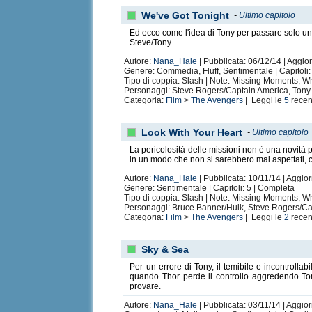
We've Got Tonight
-
Ultimo capitolo
Ed ecco come l'idea di Tony per passare solo una
Steve/Tony
Autore:
Nana_Hale
| Pubblicata: 06/12/14 | Aggio
Genere: Commedia, Fluff, Sentimentale | Capitoli:
Tipo di coppia: Slash | Note: Missing Moments, What
Personaggi: Steve Rogers/Captain America, Tony
Categoria:
Film
>
The Avengers
| Leggi le
5
recen
Look With Your Heart
-
Ultimo capitolo
La pericolosità delle missioni non è una novità
in un modo che non si sarebbero mai aspettati, c
Autore:
Nana_Hale
| Pubblicata: 10/11/14 | Aggio
Genere: Sentimentale | Capitoli: 5 | Completa
Tipo di coppia: Slash | Note: Missing Moments, What
Personaggi: Bruce Banner/Hulk, Steve Rogers/Cap
Categoria:
Film
>
The Avengers
| Leggi le
2
recen
Sky & Sea
Per un errore di Tony, il temibile e incontrolla
quando Thor perde il controllo aggredendo To
provare.
Autore:
Nana_Hale
| Pubblicata: 03/11/14 | Aggio