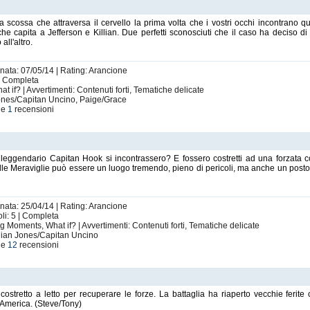
scossa che attraversa il cervello la prima volta che i vostri occhi incontrano q
 che capita a Jefferson e Killian. Due perfetti sconosciuti che il caso ha deciso d
all'altro.
rnata: 07/05/14 | Rating: Arancione
 | Completa
 if? | Avvertimenti: Contenuti forti, Tematiche delicate
Jones/Capitan Uncino, Paige/Grace
le
1
recensioni
il leggendario Capitan Hook si incontrassero? E fossero costretti ad una forzata
lle Meraviglie può essere un luogo tremendo, pieno di pericoli, ma anche un post
rnata: 25/04/14 | Rating: Arancione
li: 5 | Completa
ng Moments, What if? | Avvertimenti: Contenuti forti, Tematiche delicate
llian Jones/Capitan Uncino
le
12
recensioni
stretto a letto per recuperare le forze. La battaglia ha riaperto vecchie ferit
n America. (Steve/Tony)