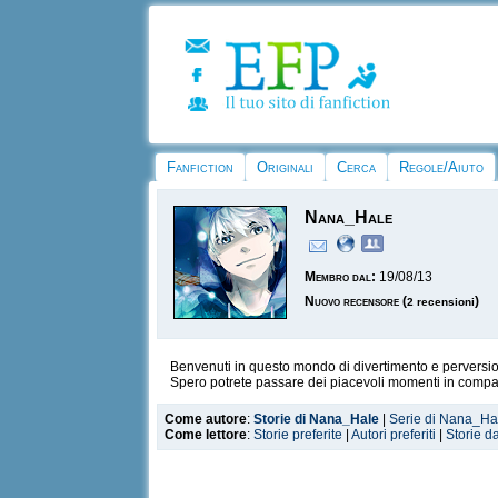
Fanfiction
Originali
Cerca
Regole/Aiuto
Nana_Hale
Membro dal:
19/08/13
Nuovo recensore
(
)
2 recensioni
Benvenuti in questo mondo di divertimento e perversio
Spero potrete passare dei piacevoli momenti in compag
Come autore
:
Storie di Nana_Hale
|
Serie di Nana_Ha
Come lettore
:
Storie preferite
|
Autori preferiti
|
Storie d