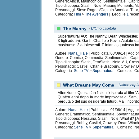
Genere: Angst, Malinconico, Sentimentale | Capito
Tipo di coppia: Slash | Note: Missing Moments, Mov
Personaggi: Steve Rogers/Captain America, Thor,
Categoria:
Film
>
The Avengers
| Leggi le
1
recen
The Manny
-
Ultimo capitolo
Supernatural AU: The Nanny. Dean Winchester, dop
3 figli adottivi: Garth, Charlie e Kevin. Aiutato
mostruose: 3 adolescenti. E intanto, qualcosa fra
Autore:
Nana_Hale
| Pubblicata: 03/09/14 | Aggio
Genere: Comico, Commedia, Sentimentale | Capito
Tipo di coppia: Slash, FemSlash | Note: AU, Cross
Personaggi: Castiel, Charlie Bradbury, Crowley,
Categoria:
Serie TV
>
Supernatural
| Contesto: Co
What Dreams May Come
-
Ultimo capit
Attenzione: Questa fan fiction è ispirata al film "A
Quattro anni dopo la morte improvvisa di Sam, a
perduta o del suo desiderato futuro. Ma il ricord
Autore:
Nana_Hale
| Pubblicata: 01/08/14 | Aggior
Genere: Drammatico, Sentimentale, Sovrannaturale
Tipo di coppia: Nessuna, Slash | Note: What if? | A
Personaggi: Bobby, Castiel, Crowley, Dean Winc
Categoria:
Serie TV
>
Supernatural
| Contesto: Ne