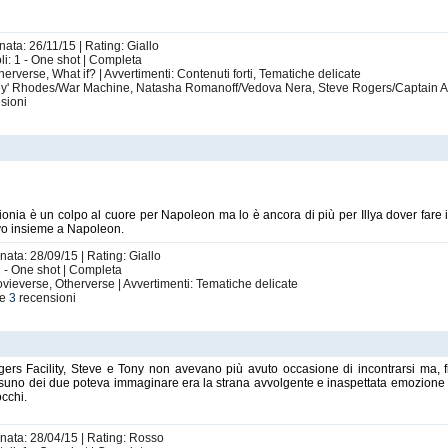
nata: 26/11/15 | Rating: Giallo
i: 1 - One shot | Completa
erverse, What if? | Avvertimenti: Contenuti forti, Tematiche delicate
ey' Rhodes/War Machine, Natasha Romanoff/Vedova Nera, Steve Rogers/Captain Am
sioni
gionia è un colpo al cuore per Napoleon ma lo è ancora di più per Illya dover fare
ovo insieme a Napoleon.
nata: 28/09/15 | Rating: Giallo
 1 - One shot | Completa
vieverse, Otherverse | Avvertimenti: Tematiche delicate
le
3
recensioni
ngers Facility, Steve e Tony non avevano più avuto occasione di incontrarsi ma,
suno dei due poteva immaginare era la strana avvolgente e inaspettata emozione c
occhi.
rnata: 28/04/15 | Rating: Rosso