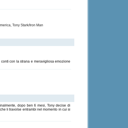
erica, Tony Stark/Iron Man
 i conti con la strana e meravigliosa emozione
 finalmente, dopo ben 6 mesi, Tony decise di
he li travolse entrambi nel momento in cui si