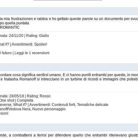
e la mia frustrazionen e rabbia e ho gettato queste parole su un documento per svu
po quella puntata.
D ROMANTIC
nata: 24/11/20 | Rating: Giallo
a
t if? | Avvertimenti: Spoiler!
l futuro | Leggi le
1
recensioni
rdare cosa significa sentirsi umano. E ci hanno puniti entrambi per questo, in modi 
 e Natasha Romanoff si intrecciano in un turbine di ricordi e immagini che potre
rnata: 28/05/18 | Rating: Rosso
- One shot | Completa
verse, What if? | Avvertimenti: Contenuti forti, Tematiche delicate
anoff/Vedova Nera, Nuovo personaggio
sioni
ende, a combattersi a ferirsi per difendere quello che entrambi ritenevano gi