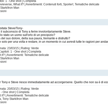
toli: 1 - One shot | Completa
ieverse, What if? | Avvertimenti: Contenuti forti, Spoiler!, Tematiche delicate
 Stark/Iron Man
sioni
isitata Steve/Tony-
il subconscio di Tony a ferire involontariamente Steve.
o stato un uomo sull'orlo di un precipizio?
a del suo dolore, della sua paura, tremante e distrutto?
solo per una volta e restare, in un momento in cui avresti tutte le ragioni per andar
rnata: 23/03/15 | Rating: Verde
apitoli: 1 - One shot | Completa
 if? | Avvertimenti: Tematiche delicate
 Stark/Iron Man
sioni
r Tony e Steve riesce immediatamente ad accorgersene. Quello che non sa è di esse
rnata: 20/03/15 | Rating: Verde
1 - One shot | Completa
 if? | Avvertimenti: Tematiche delicate
a, Tony Stark/Iron Man
sioni