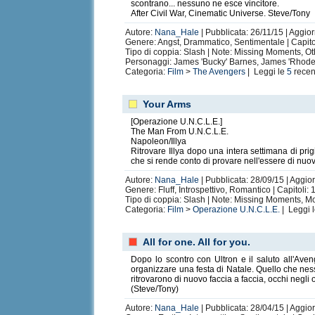
scontrano... nessuno ne esce vincitore.
After Civil War, Cinematic Universe. Steve/Tony
Autore:
Nana_Hale
| Pubblicata: 26/11/15 | Aggior
Genere: Angst, Drammatico, Sentimentale | Capitol
Tipo di coppia: Slash | Note: Missing Moments, Oth
Personaggi: James 'Bucky' Barnes, James 'Rhod
Categoria:
Film
>
The Avengers
| Leggi le
5
recen
Your Arms
[Operazione U.N.C.L.E.]
The Man From U.N.C.L.E.
Napoleon/Illya
Ritrovare Illya dopo una intera settimana di pri
che si rende conto di provare nell'essere di nu
Autore:
Nana_Hale
| Pubblicata: 28/09/15 | Aggior
Genere: Fluff, Introspettivo, Romantico | Capitoli:
Tipo di coppia: Slash | Note: Missing Moments, Mo
Categoria:
Film
>
Operazione U.N.C.L.E.
| Leggi 
All for one. All for you.
Dopo lo scontro con Ultron e il saluto all'Ave
organizzare una festa di Natale. Quello che nes
ritrovarono di nuovo faccia a faccia, occhi negli 
(Steve/Tony)
Autore:
Nana_Hale
| Pubblicata: 28/04/15 | Aggio