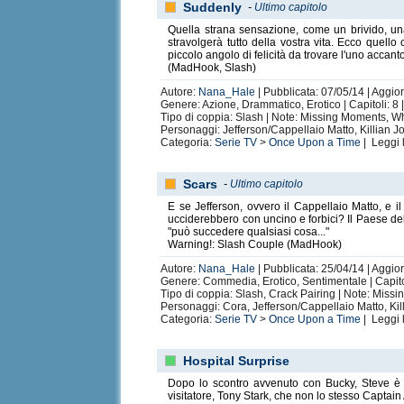
Suddenly
-
Ultimo capitolo
Quella strana sensazione, come un brivido, una 
stravolgerà tutto della vostra vita. Ecco quello
piccolo angolo di felicità da trovare l'uno accanto 
(MadHook, Slash)
Autore:
Nana_Hale
| Pubblicata: 07/05/14 | Aggio
Genere: Azione, Drammatico, Erotico | Capitoli: 8
Tipo di coppia: Slash | Note: Missing Moments, What
Personaggi: Jefferson/Cappellaio Matto, Killian 
Categoria:
Serie TV
>
Once Upon a Time
| Leggi 
Scars
-
Ultimo capitolo
E se Jefferson, ovvero il Cappellaio Matto, e 
ucciderebbero con uncino e forbici? Il Paese de
"può succedere qualsiasi cosa..."
Warning!: Slash Couple (MadHook)
Autore:
Nana_Hale
| Pubblicata: 25/04/14 | Aggio
Genere: Commedia, Erotico, Sentimentale | Capito
Tipo di coppia: Slash, Crack Pairing | Note: Missi
Personaggi: Cora, Jefferson/Cappellaio Matto, Ki
Categoria:
Serie TV
>
Once Upon a Time
| Leggi 
Hospital Surprise
Dopo lo scontro avvenuto con Bucky, Steve è co
visitatore, Tony Stark, che non lo stesso Captai