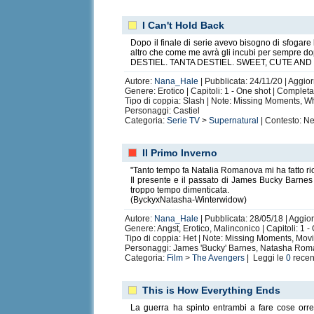
I Can't Hold Back
Dopo il finale di serie avevo bisogno di sfogar
altro che come me avrà gli incubi per sempre do
DESTIEL. TANTA DESTIEL. SWEET, CUTE AN
Autore:
Nana_Hale
| Pubblicata: 24/11/20 | Aggior
Genere: Erotico | Capitoli: 1 - One shot | Complet
Tipo di coppia: Slash | Note: Missing Moments, Wha
Personaggi: Castiel
Categoria:
Serie TV
>
Supernatural
| Contesto: Ne
Il Primo Inverno
"Tanto tempo fa Natalia Romanova mi ha fatto rico
Il presente e il passato di James Bucky Barnes
troppo tempo dimenticata.
(ByckyxNatasha-Winterwidow)
Autore:
Nana_Hale
| Pubblicata: 28/05/18 | Aggio
Genere: Angst, Erotico, Malinconico | Capitoli: 1 
Tipo di coppia: Het | Note: Missing Moments, Movie
Personaggi: James 'Bucky' Barnes, Natasha Rom
Categoria:
Film
>
The Avengers
| Leggi le
0
recen
This is How Everything Ends
La guerra ha spinto entrambi a fare cose orr