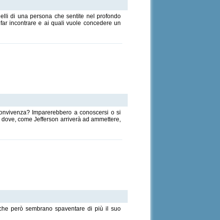
uelli di una persona che sentite nel profondo
i far incontrare e ai quali vuole concedere un
 convivenza? Imparerebbero a conoscersi o si
o dove, come Jefferson arriverà ad ammettere,
e che però sembrano spaventare di più il suo