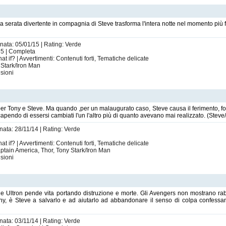
 serata divertente in compagnia di Steve trasforma l'intera notte nel momento più f
rnata: 05/01/15 | Rating: Verde
 5 | Completa
 if? | Avvertimenti: Contenuti forti, Tematiche delicate
 Stark/Iron Man
sioni
 per Tony e Steve. Ma quando ,per un malaugurato caso, Steve causa il ferimento, 
apendo di essersi cambiati l'un l'altro più di quanto avevano mai realizzato. (Steve
rnata: 28/11/14 | Rating: Verde
 if? | Avvertimenti: Contenuti forti, Tematiche delicate
tain America, Thor, Tony Stark/Iron Man
sioni
bile Ultron pende vita portando distruzione e morte. Gli Avengers non mostrano rab
ny, è Steve a salvarlo e ad aiutarlo ad abbandonare il senso di colpa confess
rnata: 03/11/14 | Rating: Verde