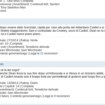
li: 1 - One shot | Completa
ieverse | Avvertimenti: Contenuti forti, Spoiler!
 Tony Stark/Iron Man
sioni
o essere stato licenziato, capita per caso alla porta del miliardario Castiel e si r
 dal fedele maggiordomo Sam e contrastato da Crowley, socio di Castiel, Dean se la do
 lui e Castiel nasce piano piano...
rnata: 27/10/14 | Rating: Verde
li: 10 | Completa
-over | Avvertimenti: Tematiche delicate
 Dean Winchester, Sam Winchester
ntesto generale/vago | Leggi le
21
recensioni
olo
l di là dei sogni"
nche Dean trova la sua fine dopo un'imboscata e si ritrova in un bizzarro aldilà,
o di Castiel rimasto solo è troppo forte per permettergli di godersi quel luogo fino
nata: 14/08/14 | Rating: Giallo
 | Capitoli: 14 | Completa
vvertimenti: Contenuti forti, Tematiche delicate
hester, Sam Winchester
l futuro, Contesto generale/vago | Leggi le
9
recensioni