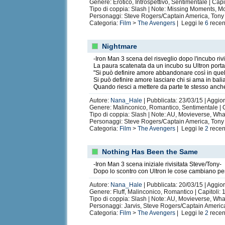
Genere: Erotico, Introspettivo, Sentimentale | Capi
Tipo di coppia: Slash | Note: Missing Moments, Mov
Personaggi: Steve Rogers/Captain America, Tony
Categoria:
Film
>
The Avengers
| Leggi le
6
recen
Nightmare
-Iron Man 3 scena del risveglio dopo l'incubo riv
La paura scatenata da un incubo su Ultron porta 
"Si può definire amore abbandonare così in quell
Si può definire amore lasciare chi si ama in bali
Quando riesci a mettere da parte te stesso anche 
Autore:
Nana_Hale
| Pubblicata: 23/03/15 | Aggio
Genere: Malinconico, Romantico, Sentimentale | C
Tipo di coppia: Slash | Note: AU, Movieverse, What
Personaggi: Steve Rogers/Captain America, Tony
Categoria:
Film
>
The Avengers
| Leggi le
2
recen
Nothing Has Been the Same
-Iron Man 3 scena iniziale rivisitata Steve/Tony-
Dopo lo scontro con Ultron le cose cambiano pe
Autore:
Nana_Hale
| Pubblicata: 20/03/15 | Aggio
Genere: Fluff, Malinconico, Romantico | Capitoli: 
Tipo di coppia: Slash | Note: AU, Movieverse, What
Personaggi: Jarvis, Steve Rogers/Captain Americ
Categoria:
Film
>
The Avengers
| Leggi le
2
recen