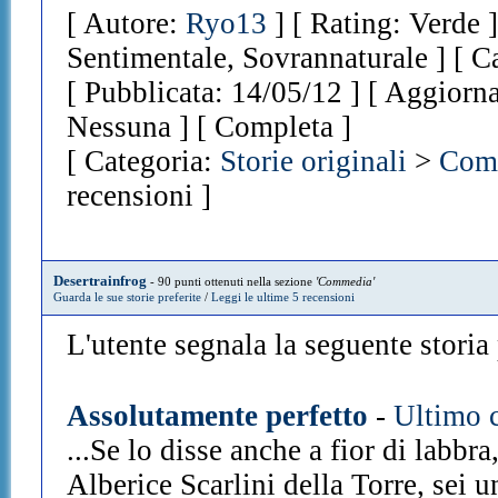
[ Autore:
Ryo13
] [ Rating: Verde ]
Sentimentale, Sovrannaturale ] [ C
[ Pubblicata: 14/05/12 ] [ Aggiorna
Nessuna ] [ Completa ]
[ Categoria:
Storie originali
>
Com
recensioni ]
Desertrainfrog
- 90 punti ottenuti nella sezione
'Commedia'
Guarda le sue storie preferite
/
Leggi le ultime 5 recensioni
L'utente segnala la seguente storia p
Assolutamente perfetto
-
Ultimo c
...Se lo disse anche a fior di labbr
Alberice Scarlini della Torre, sei u