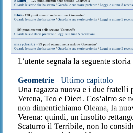
Flamel_
- 122 punti ottenuti nella sezione
'Commedia'
Guarda le storie che ha scritto
/
Guarda le sue storie preferite
/
Leggi le ultime 5 recens
Elos
- 120 punti ottenuti nella sezione
'Commedia'
Guarda le storie che ha scritto
/
Guarda le sue storie preferite
/
Leggi le ultime 5 recens
- 109 punti ottenuti nella sezione
'Commedia'
Guarda le sue storie preferite
/
Leggi le ultime 5 recensioni
marychan82
- 99 punti ottenuti nella sezione
'Commedia'
Guarda le storie che ha scritto
/
Guarda le sue storie preferite
/
Leggi le ultime 5 recens
L'utente segnala la seguente storia p
Geometrie
-
Ultimo capitolo
Una ragazza nuova e i due fratelli 
Verena, Teo e Dieci. Cos’altro se n
non dimentichiamo Oleana, la nuov
Verena: quindi, un insolito rettango
Scaturro il Terribile, non lo consi