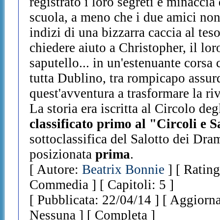
registrato i loro segreti e minaccia 
scuola, a meno che i due amici non 
indizi di una bizzarra caccia al tes
chiedere aiuto a Christopher, il l
saputello... in un'estenuante corsa 
tutta Dublino, tra rompicapo assurdi
quest'avventura a trasformare la riv
La storia era iscritta al Circolo degl
classificato primo al "Circoli e S
sottoclassifica del Salotto dei Dram
posizionata
prima
.
[ Autore:
Beatrix Bonnie
] [ Rating
Commedia ] [ Capitoli: 5 ]
[ Pubblicata: 22/04/14 ] [ Aggiorna
Nessuna ] [ Completa ]