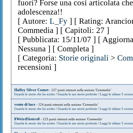
fuori? Forse una così articolata ch
adolescenza!!
[ Autore:
L_Fy
] [ Rating: Arancio
Commedia ] [ Capitoli: 27 ]
[ Pubblicata: 15/11/07 ] [ Aggiorna
Nessuna ] [ Completa ]
[ Categoria:
Storie originali
>
Com
recensioni ]
Halley Silver Comet
- 127 punti ottenuti nella sezione
'Commedia'
Guarda le storie che ha scritto
/
Guarda le sue storie preferite
/
Leggi le ultime 5 recens
vento di luce
- 124 punti ottenuti nella sezione
'Commedia'
Guarda le storie che ha scritto
/
Guarda le sue storie preferite
/
Leggi le ultime 5 recens
8WeirdSisters8
- 123 punti ottenuti nella sezione
'Commedia'
Guarda le storie che ha scritto
/
Guarda le sue storie preferite
/
Leggi le ultime 5 recens