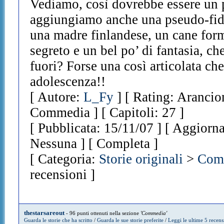
Vediamo, così dovrebbe essere un 
aggiungiamo anche una pseudo-fida
una madre finlandese, un cane form
segreto e un bel po’ di fantasia, ch
fuori? Forse una così articolata ch
adolescenza!!
[ Autore:
L_Fy
] [ Rating: Arancio
Commedia ] [ Capitoli: 27 ]
[ Pubblicata: 15/11/07 ] [ Aggiorna
Nessuna ] [ Completa ]
[ Categoria:
Storie originali
>
Com
recensioni ]
thestarsareout
- 96 punti ottenuti nella sezione
'Commedia'
Guarda le storie che ha scritto
/
Guarda le sue storie preferite
/
Leggi le ultime 5 recens