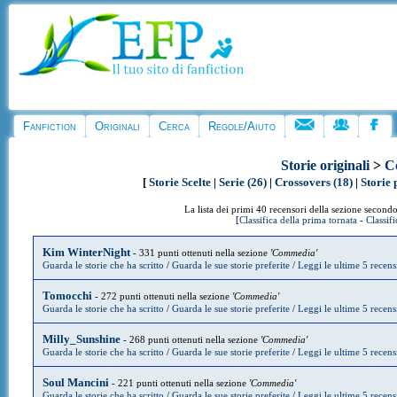
Fanfiction
Originali
Cerca
Regole/Aiuto
Storie originali
>
C
[
Storie Scelte
|
Serie (26)
|
Crossovers (18)
|
Storie 
La lista dei primi 40 recensori della sezione secondo
[
Classifica della prima tornata
-
Classif
Kim WinterNight
- 331 punti ottenuti nella sezione
'Commedia'
Guarda le storie che ha scritto
/
Guarda le sue storie preferite
/
Leggi le ultime 5 recens
Tomocchi
- 272 punti ottenuti nella sezione
'Commedia'
Guarda le storie che ha scritto
/
Guarda le sue storie preferite
/
Leggi le ultime 5 recens
Milly_Sunshine
- 268 punti ottenuti nella sezione
'Commedia'
Guarda le storie che ha scritto
/
Guarda le sue storie preferite
/
Leggi le ultime 5 recens
Soul Mancini
- 221 punti ottenuti nella sezione
'Commedia'
Guarda le storie che ha scritto
/
Guarda le sue storie preferite
/
Leggi le ultime 5 recens