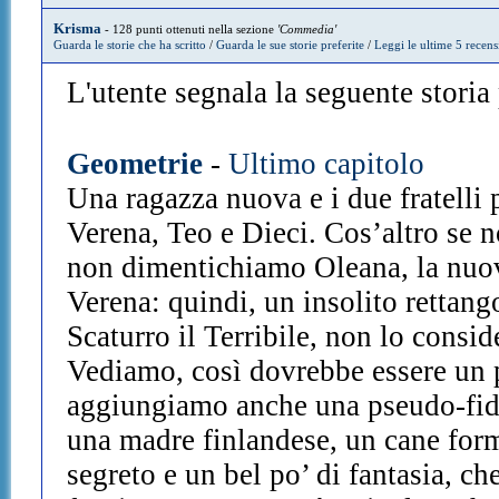
Krisma
- 128 punti ottenuti nella sezione
'Commedia'
Guarda le storie che ha scritto
/
Guarda le sue storie preferite
/
Leggi le ultime 5 recens
L'utente segnala la seguente storia p
Geometrie
-
Ultimo capitolo
Una ragazza nuova e i due fratelli 
Verena, Teo e Dieci. Cos’altro se n
non dimentichiamo Oleana, la nuov
Verena: quindi, un insolito rettango
Scaturro il Terribile, non lo consi
Vediamo, così dovrebbe essere un 
aggiungiamo anche una pseudo-fida
una madre finlandese, un cane form
segreto e un bel po’ di fantasia, ch