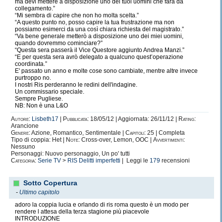
ma devi mettere a disposizione uno dei tuoi uomini che farà da
collegamento.”
“Mi sembra di capire che non ho molta scelta.”
“A questo punto no, posso capire la tua frustrazione ma non
possiamo esimerci da una così chiara richiesta del magistrato.”
“Va bene generale metterò a disposizione uno dei miei uomini,
quando dovremmo cominciare?”
“Questa sera passerà il Vice Questore aggiunto Andrea Manzi.”
“E per questa sera avrò delegato a qualcuno quest’operazione
coordinata.”
E' passato un anno e molte cose sono cambiate, mentre altre invece
purtroppo no.
I nostri Ris perderanno le redini dell'indagine.
Un commissario speciale.
Sempre Pugliese.
NB: Non è una L&O
Autore:
Lisbeth17
|
Pubblicata:
18/05/12 | Aggiornata: 26/11/12 |
Rating:
Arancione
Genere:
Azione, Romantico, Sentimentale |
Capitoli:
25 | Completa
Tipo di coppia: Het |
Note:
Cross-over, Lemon, OOC |
Avvertimenti:
Nessuno
Personaggi: Nuovo personaggio, Un po' tutti
Categoria:
Serie TV
>
RIS Delitti imperfetti
| Leggi le
179
recensioni
Sotto Copertura
-
Ultimo capitolo
adoro la coppia lucia e orlando di ris roma questo è un modo per
rendere l attesa della terza stagione più piacevole
INTRODUZIONE