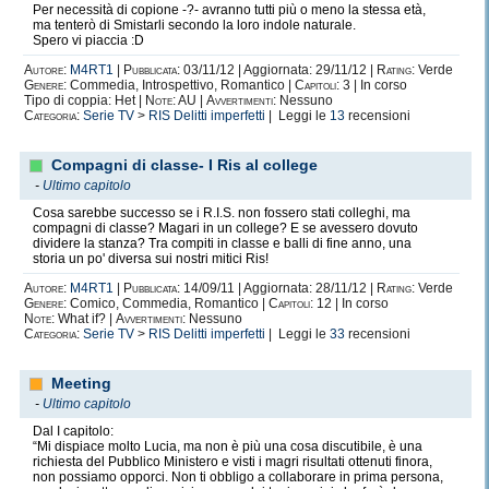
Per necessità di copione -?- avranno tutti più o meno la stessa età,
ma tenterò di Smistarli secondo la loro indole naturale.
Spero vi piaccia :D
Autore:
M4RT1
|
Pubblicata:
03/11/12 | Aggiornata: 29/11/12 |
Rating:
Verde
Genere:
Commedia, Introspettivo, Romantico |
Capitoli:
3 | In corso
Tipo di coppia: Het |
Note:
AU |
Avvertimenti:
Nessuno
Categoria:
Serie TV
>
RIS Delitti imperfetti
| Leggi le
13
recensioni
Compagni di classe- I Ris al college
-
Ultimo capitolo
Cosa sarebbe successo se i R.I.S. non fossero stati colleghi, ma
compagni di classe? Magari in un college? E se avessero dovuto
dividere la stanza? Tra compiti in classe e balli di fine anno, una
storia un po' diversa sui nostri mitici Ris!
Autore:
M4RT1
|
Pubblicata:
14/09/11 | Aggiornata: 28/11/12 |
Rating:
Verde
Genere:
Comico, Commedia, Romantico |
Capitoli:
12 | In corso
Note:
What if? |
Avvertimenti:
Nessuno
Categoria:
Serie TV
>
RIS Delitti imperfetti
| Leggi le
33
recensioni
Meeting
-
Ultimo capitolo
Dal I capitolo:
“Mi dispiace molto Lucia, ma non è più una cosa discutibile, è una
richiesta del Pubblico Ministero e visti i magri risultati ottenuti finora,
non possiamo opporci. Non ti obbligo a collaborare in prima persona,