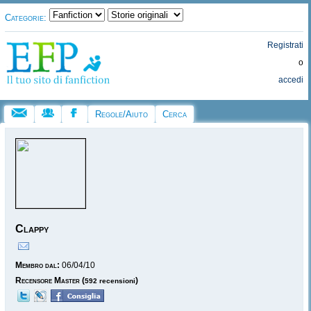
Categorie:
Registrati
o
accedi
Regole/Aiuto
Cerca
Clappy
Membro dal:
06/04/10
Recensore Master
(
)
592 recensioni