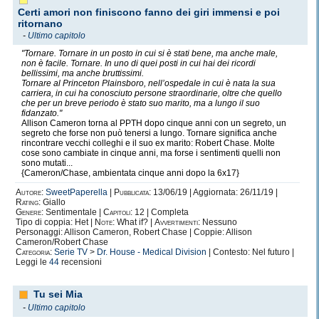
do piena fiducia, ma se questa fiducia viene tradita mi ritiro nel mio cuscio
Certi amori non finiscono fanno dei giri immensi e poi
protettivo.
ritornano
Mi reputo una ragazza molto socievole e simpatica, ma soprattutto molto,
-
Ultimo capitolo
molto, molto pazza. Completamente pazza, aggiungerei. Naturalmente in
"Tornare. Tornare in un posto in cui si è stati bene, ma anche male,
senso buono! xD
non è facile. Tornare. In uno di quei posti in cui hai dei ricordi
bellissimi, ma anche bruttissimi.
Mi piace la musica, attraverso la quale molto spesso esprimo quello che ho
Tornare al Princeton Plainsboro, nell’ospedale in cui è nata la sua
dentro, senza di essa mi sentirei persa... Anche perchè con una canzone
carriera, in cui ha conosciuto persone straordinarie, oltre che quello
puoi davvero esprimere quello che hai dentro. Mi piace Max Pezzali, è il
che per un breve periodo è stato suo marito, ma a lungo il suo
mio mito, il mio angelo. Sono cresciuta ascoltando le sue canzoni, nelle
fidanzato."
quali mi rispecchio molto, infatti molto spesso mi sono chiesta se le
Allison Cameron torna al PPTH dopo cinque anni con un segreto, un
scrivesse per me... ahahaha! Poi adoro Vasco, anche con lui sono cresciuta,
segreto che forse non può tenersi a lungo. Tornare significa anche
rincontrare vecchi colleghi e il suo ex marito: Robert Chase. Molte
la passione verso di lui è nata grazie ai miei fratelli. Mi piace Venditti, e
cose sono cambiate in cinque anni, ma forse i sentimenti quelli non
Laura Pausini. Loro 4 sono i miei cantati preferiti in assoluto. Naturalmente
sono mutati...
poi ascolto un po' di tutto, più che altro però canzoni deprimenti, non per
{Cameron/Chase, ambientata cinque anni dopo la 6x17}
niente il mio mp3 è stato più comunemente battezzato: "L'mp3 depresso".
Comunque preferisco la musica italia a quella straniera.
Autore:
SweetPaperella
|
Pubblicata:
13/06/19 | Aggiornata: 26/11/19 |
Rating:
Giallo
Mi piace sognare ad occhi aperti, sono una sognatrice nata. Molto spesso
Genere:
Sentimentale |
Capitoli:
12 | Completa
mi perdo in fantasie che probabilmente non si avvereranno mai, però mi
Tipo di coppia: Het |
Note:
What if? |
Avvertimenti:
Nessuno
piace costruire ipotesi nella mia testa. Più di una volta mi sono detta di
Personaggi: Allison Cameron, Robert Chase | Coppie: Allison
Cameron/Robert Chase
smetterla, ma puntualmente continuo a sognare, in qualunque posto, in
Categoria:
Serie TV
>
Dr. House - Medical Division
| Contesto: Nel futuro |
qualunque momento.
Leggi le
44
recensioni
I miei amici, infatti, dicono che vivo in un mondo tutto mio. E in parte è
vero. Io ho un mondo solo mio, un mondo fatto su misura per me, nel quale
mi rifugio quando la vita si fa troppo stretta.
Tu sei Mia
Anche se poi tornare con i piedi per terra non è per niente facile, perchè ho
-
Ultimo capitolo
imparato che per andare avanti nella vita bisogna essere concreti.