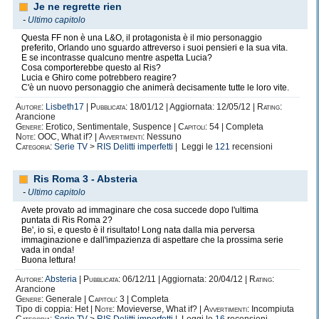
Je ne regrette rien
-
Ultimo capitolo
Questa FF non è una L&O, il protagonista è il mio personaggio
preferito, Orlando uno sguardo attreverso i suoi pensieri e la sua vita.
E se incontrasse qualcuno mentre aspetta Lucia?
Cosa comporterebbe questo al Ris?
Lucia e Ghiro come potrebbero reagire?
C'è un nuovo personaggio che animerà decisamente tutte le loro vite.
Autore:
Lisbeth17
|
Pubblicata:
18/01/12 | Aggiornata: 12/05/12 |
Rating:
Arancione
Genere:
Erotico, Sentimentale, Suspence |
Capitoli:
54 | Completa
Note:
OOC, What if? |
Avvertimenti:
Nessuno
Categoria:
Serie TV
>
RIS Delitti imperfetti
| Leggi le
121
recensioni
Ris Roma 3 - Absteria
-
Ultimo capitolo
Avete provato ad immaginare che cosa succede dopo l'ultima
puntata di Ris Roma 2?
Be', io sì, e questo è il risultato! Long nata dalla mia perversa
immaginazione e dall'impazienza di aspettare che la prossima serie
vada in onda!
Buona lettura!
Autore:
Absteria
|
Pubblicata:
06/12/11 | Aggiornata: 20/04/12 |
Rating:
Arancione
Genere:
Generale |
Capitoli:
3 | Completa
Tipo di coppia: Het |
Note:
Movieverse, What if? |
Avvertimenti:
Incompiuta