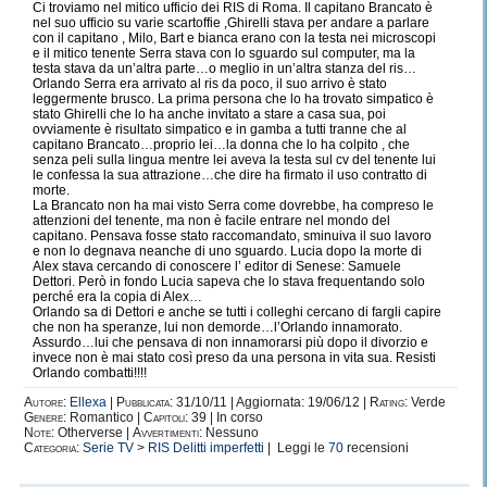
Ci troviamo nel mitico ufficio dei RIS di Roma. Il capitano Brancato è
nel suo ufficio su varie scartoffie ,Ghirelli stava per andare a parlare
con il capitano , Milo, Bart e bianca erano con la testa nei microscopi
e il mitico tenente Serra stava con lo sguardo sul computer, ma la
testa stava da un’altra parte…o meglio in un’altra stanza del ris…
Orlando Serra era arrivato al ris da poco, il suo arrivo è stato
leggermente brusco. La prima persona che lo ha trovato simpatico è
stato Ghirelli che lo ha anche invitato a stare a casa sua, poi
ovviamente è risultato simpatico e in gamba a tutti tranne che al
capitano Brancato…proprio lei…la donna che lo ha colpito , che
senza peli sulla lingua mentre lei aveva la testa sul cv del tenente lui
le confessa la sua attrazione…che dire ha firmato il uso contratto di
morte.
La Brancato non ha mai visto Serra come dovrebbe, ha compreso le
attenzioni del tenente, ma non è facile entrare nel mondo del
capitano. Pensava fosse stato raccomandato, sminuiva il suo lavoro
e non lo degnava neanche di uno sguardo. Lucia dopo la morte di
Alex stava cercando di conoscere l’ editor di Senese: Samuele
Dettori. Però in fondo Lucia sapeva che lo stava frequentando solo
perché era la copia di Alex…
Orlando sa di Dettori e anche se tutti i colleghi cercano di fargli capire
che non ha speranze, lui non demorde…l’Orlando innamorato.
Assurdo…lui che pensava di non innamorarsi più dopo il divorzio e
invece non è mai stato così preso da una persona in vita sua. Resisti
Orlando combatti!!!!
Autore:
Ellexa
|
Pubblicata:
31/10/11 | Aggiornata: 19/06/12 |
Rating:
Verde
Genere:
Romantico |
Capitoli:
39 | In corso
Note:
Otherverse |
Avvertimenti:
Nessuno
Categoria:
Serie TV
>
RIS Delitti imperfetti
| Leggi le
70
recensioni