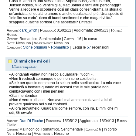
Cosa ci fanno in una stessa storia Sophia Bush, Alexis Bledel,
Credo di aver detto tutto di me... se volete saperne di più non vi resta che
Jensen Ackles, Milo Ventimiglia, Matt Bomer e tanti altri personaggi?
leggere le mie storie, penso che si capisca molto di una persona
Venite a leggere e scoprirete così un classico teen-drama, la storia di
leggendone i racconti, anche se non sono autobiografici.
un'amicizia, di qualche amore e anche qualcosa di più. Una specie di
"telefilm su carta", ricco di buoni sentimenti e che magari vi farà
Con questo vi saluto e vi invito a leggere le mie storie, perchè avere
scappare qualche sorriso! Che aspettate? Entrate!
critiche e consigli non può far altro che migliorarmi.
Autore:
dark_witch
|
Pubblicata:
01/02/12 | Aggiornata: 20/05/13 |
Rating:
Se vi siete addormentati sulla tastiera vi chiedo scusa, ogni volta sono
Rosso
Genere:
Romantico, Sentimentale |
Capitoli:
16 | In corso
prolissa e parlo troppo! xD Se invece siete arrivati a leggere fino a qui, vi
Note:
Nessuna |
Avvertimenti:
Nessuno
faccio i miei complimenti, avete avuto un bel coraggio! =P
Categoria:
Storie originali
>
Romantico
| Leggi le
57
recensioni
Saluti a tutti... Claudia.
Dimmi che mi odi
-
Ultimo capitolo
«Allontanati Valley, non riesco a guardare i fuochi».
«Non li vedresti comunque e poi non sono così belli».
«Se è per questo nemmeno tu sei un bello spettacolo». La mia voce
cominciò a tremare quando mi accorsi che le mie parole non
combaciavano con i miei pensieri.
«Stai mentendo».
«Non è vero!», ribattei. Non avrei mai ammesso davanti a lui di
provare qualcosa nei suoi confronti.
«Allora provamelo. Guardami come sempre, con ira. Dimmi che mi
odi, Ginevra!»
Autore:
Due Di Picche
|
Pubblicata:
15/05/12 | Aggiornata: 18/04/13 |
Rating:
Giallo
Genere:
Malinconico, Romantico, Sentimentale |
Capitoli:
6 | In corso
Note:
Nessuna |
Avvertimenti:
Nessuno