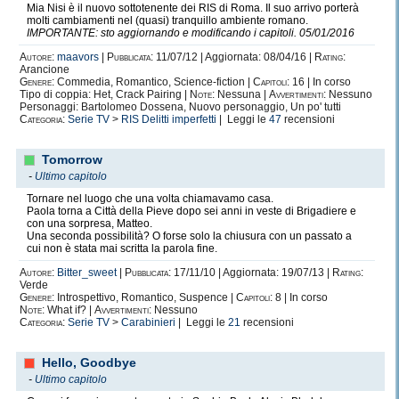
Perciò io, se pure prevale il mio lato sognatore, so essere anche concreta.
Mia Nisi è il nuovo sottotenente dei RIS di Roma. Il suo arrivo porterà
Diciamo che non mi faccio mi illudere dalla vita. Sogno, ma so bene che
molti cambiamenti nel (quasi) tranquillo ambiente romano.
IMPORTANTE: sto aggiornando e modificando i capitoli. 05/01/2016
quel che sto sognando, tale resterà.
Autore:
maavors
|
Pubblicata:
11/07/12 | Aggiornata: 08/04/16 |
Rating:
Sono una ragazza fuori dal comune, in quasi tutto.
Arancione
Amo la letteratura italiana e inglese, infatti ero l'unica pazza che in classe
Genere:
Commedia, Romantico, Science-fiction |
Capitoli:
16 | In corso
ascoltava per due ore senza battere ciglio la professoressa di italiano.
Tipo di coppia: Het, Crack Pairing |
Note:
Nessuna |
Avvertimenti:
Nessuno
Amo pirandello in particolar modo, per me è un mito, un modello. Secondo
Personaggi: Bartolomeo Dossena, Nuovo personaggio, Un po' tutti
il mio parere personale, è l'unico che ha capito davvero la vita. Mi piace il
Categoria:
Serie TV
>
RIS Delitti imperfetti
| Leggi le
47
recensioni
suo pensiero e la sua ironia per descrivere la società.
Tutti quelli che conosco ogni volta che parlo di letteratura o esprimo il
mio punto di vista attraverso il pensiero di un poeta mi guardano come se
Tomorrow
fossi un mostro sceso sulla terra. xD
-
Ultimo capitolo
Inoltre, mi ritengo "anormale" perchè mi piacciono sempre le cose che non
Tornare nel luogo che una volta chiamavamo casa.
piacciono agli altri o comunque che piacciano a poche persone.
Paola torna a Città della Pieve dopo sei anni in veste di Brigadiere e
con una sorpresa, Matteo.
Amo viaggiare. Uno dei miei più grandi sogni è quello di andare in
Una seconda possibilità? O forse solo la chiusura con un passato a
America e Inghilterra (Londra in particolar modo).
cui non è stata mai scritta la parola fine.
Come avrete letto nella mia presentazione iniziale sono romana.
Io amo Roma, non andrei mai via definitivamente dalla mia città natale e
Autore:
Bitter_sweet
|
Pubblicata:
17/11/10 | Aggiornata: 19/07/13 |
Rating:
se un -no romano- mi chiederebbe di descrivere Roma molto
Verde
probabilmente la descriverei in modo unico e perfetto, ma questo non fa di
Genere:
Introspettivo, Romantico, Suspence |
Capitoli:
8 | In corso
Note:
What if? |
Avvertimenti:
Nessuno
me una romana nel cuore.
Categoria:
Serie TV
>
Carabinieri
| Leggi le
21
recensioni
Esatto. Sono una romanda DOC per le generazioni di parenti, ma ho cuore
totalmente abruzzese! Per me l'abruzzo è un posto magico, unico,
meraviglioso... Ha un profumo particolare che non saprei nemmeno
Hello, Goodbye
descrivere, ma che mi mette gioia, allegria, felicità. Infatti è per questo che
-
Ultimo capitolo
chiamo l'abruzzo il mio angolo di paradiso.