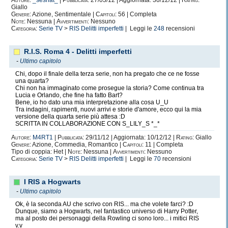
Autore:
_seshat_
|
Pubblicata:
27/03/12 | Aggiornata: 30/12/12 |
Rating:
Giallo
Genere:
Azione, Sentimentale |
Capitoli:
56 | Completa
Note:
Nessuna |
Avvertimenti:
Nessuno
Categoria:
Serie TV
>
RIS Delitti imperfetti
| Leggi le
248
recensioni
R.I.S. Roma 4 - Delitti imperfetti
-
Ultimo capitolo
Chi, dopo il finale della terza serie, non ha pregato che ce ne fosse
una quarta?
Chi non ha immaginato come prosegue la storia? Come continua tra
Lucia e Orlando, che fine ha fatto Bart?
Bene, io ho dato una mia interpretazione alla cosa U_U
Tra indagini, rapimenti, nuovi arrivi e storie d'amore, ecco qui la mia
versione della quarta serie più attesa :D
SCRITTA IN COLLABORAZIONE CON S_LILY_S *_*
Autore:
M4RT1
|
Pubblicata:
29/11/12 | Aggiornata: 10/12/12 |
Rating:
Giallo
Genere:
Azione, Commedia, Romantico |
Capitoli:
11 | Completa
Tipo di coppia: Het |
Note:
Nessuna |
Avvertimenti:
Nessuno
Categoria:
Serie TV
>
RIS Delitti imperfetti
| Leggi le
70
recensioni
I RIS a Hogwarts
-
Ultimo capitolo
Ok, è la seconda AU che scrivo con RIS... ma che volete farci? :D
Dunque, siamo a Hogwarts, nel fantastico universo di Harry Potter,
ma al posto dei personaggi della Rowling ci sono loro... i mitici RIS
v.v