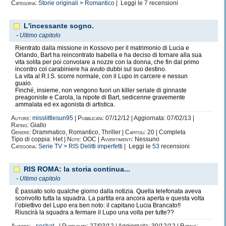
Categoria:
Storie originali
>
Romantico
| Leggi le
7
recensioni
L'incessante sogno.
-
Ultimo capitolo
Rientrato dalla missione in Kossovo per il matrimonio di Lucia e
Orlando, Bart ha reincontrato Isabella e ha deciso di tornare alla sua
vita solita per poi convolare a nozze con la donna, che fin dal primo
incontro col carabiniere ha avuto dubbi sul suo destino.
La vita al R.I.S. scorre normale, con il Lupo in carcere e nessun
guaio.
Finché, insieme, non vengono fuori un killer seriale di ginnaste
preagoniste e Carola, la nipote di Bart, sedicenne gravemente
ammalata ed ex agonista di artistica.
Autore:
misslittlesun95
|
Pubblicata:
07/12/12 | Aggiornata: 07/02/13 |
Rating:
Giallo
Genere:
Drammatico, Romantico, Thriller |
Capitoli:
20 | Completa
Tipo di coppia: Het |
Note:
OOC |
Avvertimenti:
Nessuno
Categoria:
Serie TV
>
RIS Delitti imperfetti
| Leggi le
53
recensioni
RIS ROMA: la storia continua...
-
Ultimo capitolo
È passato solo qualche giorno dalla notizia. Quella telefonata aveva
sconvolto tutta la squadra. La partita era ancora aperta e questa volta
l’obiettivo del Lupo era ben noto: il capitano Lucia Brancato!!
Riuscirà la squadra a fermare il Lupo una volta per tutte??